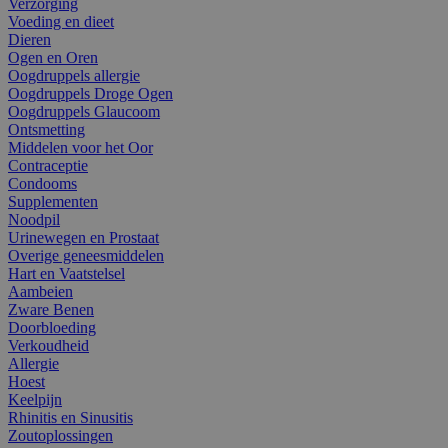
Verzorging
Voeding en dieet
Dieren
Ogen en Oren
Oogdruppels allergie
Oogdruppels Droge Ogen
Oogdruppels Glaucoom
Ontsmetting
Middelen voor het Oor
Contraceptie
Condooms
Supplementen
Noodpil
Urinewegen en Prostaat
Overige geneesmiddelen
Hart en Vaatstelsel
Aambeien
Zware Benen
Doorbloeding
Verkoudheid
Allergie
Hoest
Keelpijn
Rhinitis en Sinusitis
Zoutoplossingen