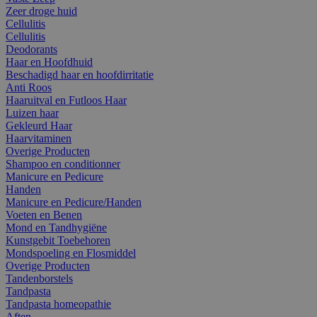
Zeer droge huid
Cellulitis
Cellulitis
Deodorants
Haar en Hoofdhuid
Beschadigd haar en hoofdirritatie
Anti Roos
Haaruitval en Futloos Haar
Luizen haar
Gekleurd Haar
Haarvitaminen
Overige Producten
Shampoo en conditionner
Manicure en Pedicure
Handen
Manicure en Pedicure/Handen
Voeten en Benen
Mond en Tandhygiëne
Kunstgebit Toebehoren
Mondspoeling en Flosmiddel
Overige Producten
Tandenborstels
Tandpasta
Tandpasta homeopathie
Aften