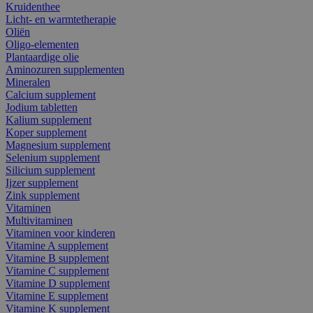
Kruidenthee
Licht- en warmtetherapie
Oliën
Oligo-elementen
Plantaardige olie
Aminozuren supplementen
Mineralen
Calcium supplement
Jodium tabletten
Kalium supplement
Koper supplement
Magnesium supplement
Selenium supplement
Silicium supplement
Ijzer supplement
Zink supplement
Vitaminen
Multivitaminen
Vitaminen voor kinderen
Vitamine A supplement
Vitamine B supplement
Vitamine C supplement
Vitamine D supplement
Vitamine E supplement
Vitamine K supplement