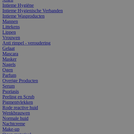
Intieme Hygiëne
Intieme Hygienische Verbanden
Intieme Wasproducten
Mannen
Littekens
Lippen
Vrouwen
Anti rimpel - veroudering
Gelaat
Mascara
Masker
Nagels
Ogen
Parfum
Overige Producten
Serum
Psoriasis
Peeling en Scrub
Pigmentvlekken
Rode reactive huid
Wenkbrauwen
Normale huid
Nachtcreme
Make-up