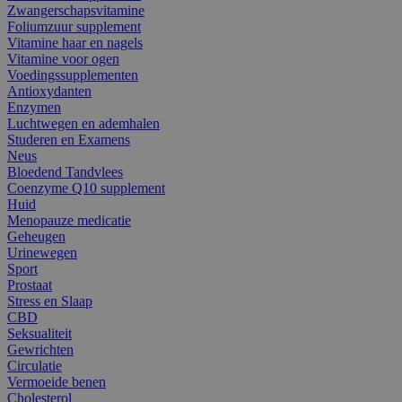
Zwangerschapsvitamine
Foliumzuur supplement
Vitamine haar en nagels
Vitamine voor ogen
Voedingssupplementen
Antioxydanten
Enzymen
Luchtwegen en ademhalen
Studeren en Examens
Neus
Bloedend Tandvlees
Coenzyme Q10 supplement
Huid
Menopauze medicatie
Geheugen
Urinewegen
Sport
Prostaat
Stress en Slaap
CBD
Seksualiteit
Gewrichten
Circulatie
Vermoeide benen
Cholesterol