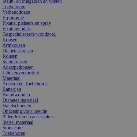
Steun- en inlegzolen en voeten
Toebehoren
Verbanddozen
Ergonomie
Fixatie, pleisters en spray
Fixatiewindels
Gespecialiseerde wondzorg
Kousen
Armkousen
Diabeteskousen
Kousen
Steunkousen
Aderspatkousen
Littekenverzorging
Materiaal
Aerosol en Toebehoren
Batterijen
Brandwonden
Diabetes materiaal
Handschoenen
Oplossing voor injectie
Pillendozen en accessoires
Steriel materiaal
Stomacare
Toebehoren