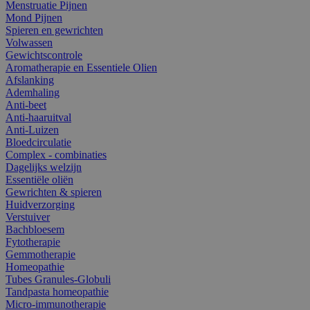
Menstruatie Pijnen
Mond Pijnen
Spieren en gewrichten
Volwassen
Gewichtscontrole
Aromatherapie en Essentiele Olien
Afslanking
Ademhaling
Anti-beet
Anti-haaruitval
Anti-Luizen
Bloedcirculatie
Complex - combinaties
Dagelijks welzijn
Essentiële oliën
Gewrichten & spieren
Huidverzorging
Verstuiver
Bachbloesem
Fytotherapie
Gemmotherapie
Homeopathie
Tubes Granules-Globuli
Tandpasta homeopathie
Micro-immunotherapie