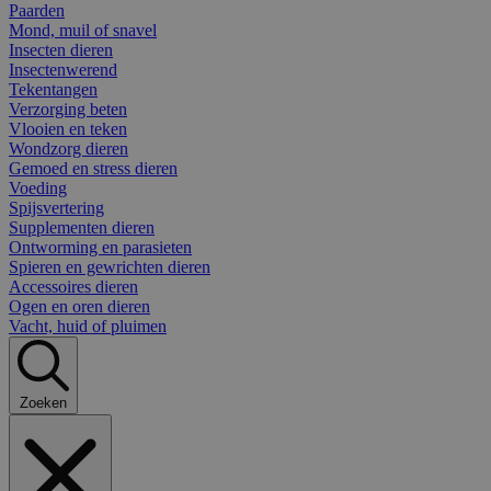
Paarden
Mond, muil of snavel
Insecten dieren
Insectenwerend
Tekentangen
Verzorging beten
Vlooien en teken
Wondzorg dieren
Gemoed en stress dieren
Voeding
Spijsvertering
Supplementen dieren
Ontworming en parasieten
Spieren en gewrichten dieren
Accessoires dieren
Ogen en oren dieren
Vacht, huid of pluimen
Zoeken