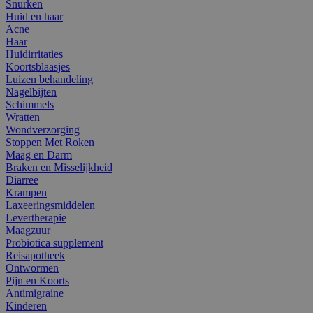
Snurken
Huid en haar
Acne
Haar
Huidirritaties
Koortsblaasjes
Luizen behandeling
Nagelbijten
Schimmels
Wratten
Wondverzorging
Stoppen Met Roken
Maag en Darm
Braken en Misselijkheid
Diarree
Krampen
Laxeeringsmiddelen
Levertherapie
Maagzuur
Probiotica supplement
Reisapotheek
Ontwormen
Pijn en Koorts
Antimigraine
Kinderen