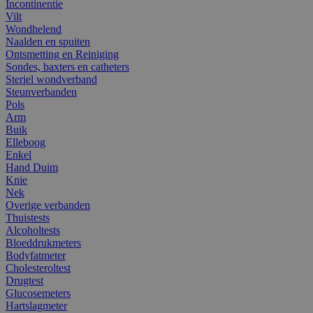
Incontinentie
Vilt
Wondhelend
Naalden en spuiten
Ontsmetting en Reiniging
Sondes, baxters en catheters
Steriel wondverband
Steunverbanden
Pols
Arm
Buik
Elleboog
Enkel
Hand Duim
Knie
Nek
Overige verbanden
Thuistests
Alcoholtests
Bloeddrukmeters
Bodyfatmeter
Cholesteroltest
Drugtest
Glucosemeters
Hartslagmeter