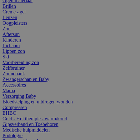
Ogen materiaal
Brillen
Creme - gel
Lenzen
Oogpleisters
Zon
Aftersun
Kinderen
Lichaam
Lippen zon
Ski
Voorbereiding zon
Zelfbruiner
Zonnebank
Zwangerschap en Baby
Accessoires
Mama
Verzorging Baby
Bloedstelping en uitdrogen wonden
Compressen
EHBO
Cold - Hot therapie - warm/koud
Gipsverband en Toebehoren
Medische hulpmiddelen
Podologie