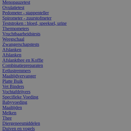
Menopauzetest
Ovulatietest
Pedometer - stappenteller
Spirometer - zuurstofmeter
Teststroken : bloed, speeksel, urine
Thermometers
Vruchtbaarheidstests
Weegschaal
Zwangerschapstests
Afslanken
Afslanken
Afslankthee en Koffie
Combinatiepreparaten
Eetlustremmers
Maaltijdvervanger
Platte Buik
Vet Binders
Vochtafdrijvers
Specifieke Voeding
Babyvoeding
Maaltijden
Melken
Thee
Diergeneesmiddelen
Duiven en vogels