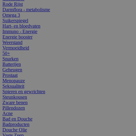
Rode Rijst
Darmflora - metabolisme
Omega 3
Suikerspiegel
Hart- en bloedvaten
Immuno - Energie
Energie booster
Weerstand
Vermoeidheid
50+
Snurken
Batterijen
Geheugen
Prostaat
Menopauze
Seksualiteit
Spieren en gewrichten
Steunkousen
Zware benen
Pillendozen
Acne
Bad en Douche
Badproducten
Douche Olie
Vaste Zeep