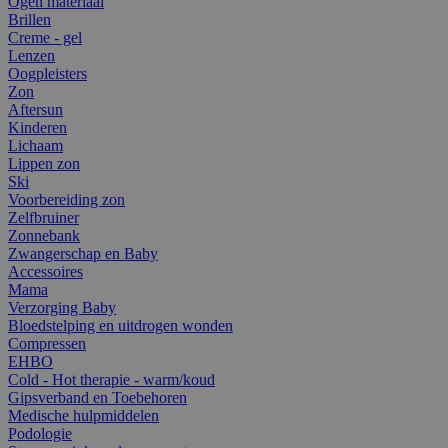
Ogen materiaal
Brillen
Creme - gel
Lenzen
Oogpleisters
Zon
Aftersun
Kinderen
Lichaam
Lippen zon
Ski
Voorbereiding zon
Zelfbruiner
Zonnebank
Zwangerschap en Baby
Accessoires
Mama
Verzorging Baby
Bloedstelping en uitdrogen wonden
Compressen
EHBO
Cold - Hot therapie - warm/koud
Gipsverband en Toebehoren
Medische hulpmiddelen
Podologie