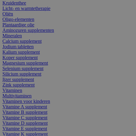
Kruidenthee
Licht- en warmtetherapie
Oliën
Oligo-elementen
Plantaardige olie
Aminozuren supplementen
Mineralen
Calcium supplement
Jodium tabletten
Kalium supplement
Koper supplement
Magnesium supplement
Selenium supplement
Silicium supplement
Ijzer supplement
Zink supplement
Vitaminen
Multivitaminen
Vitaminen voor kinderen
Vitamine A supplement
Vitamine B supplement
Vitamine C supplement
Vitamine D supplement
Vitamine E supplement
Vitamine K supplement