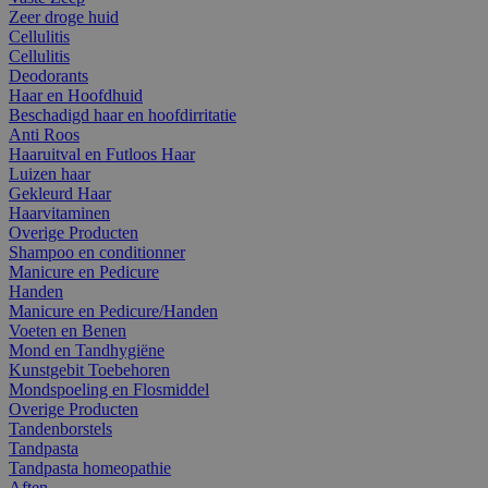
Zeer droge huid
Cellulitis
Cellulitis
Deodorants
Haar en Hoofdhuid
Beschadigd haar en hoofdirritatie
Anti Roos
Haaruitval en Futloos Haar
Luizen haar
Gekleurd Haar
Haarvitaminen
Overige Producten
Shampoo en conditionner
Manicure en Pedicure
Handen
Manicure en Pedicure/Handen
Voeten en Benen
Mond en Tandhygiëne
Kunstgebit Toebehoren
Mondspoeling en Flosmiddel
Overige Producten
Tandenborstels
Tandpasta
Tandpasta homeopathie
Aften