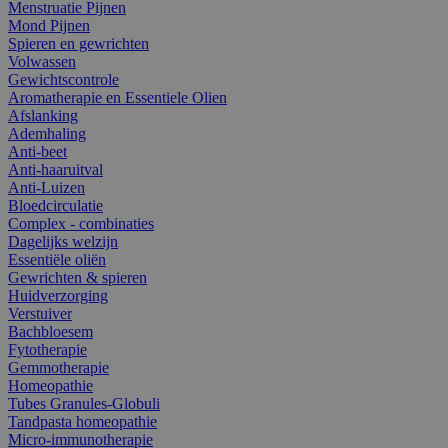
Menstruatie Pijnen
Mond Pijnen
Spieren en gewrichten
Volwassen
Gewichtscontrole
Aromatherapie en Essentiele Olien
Afslanking
Ademhaling
Anti-beet
Anti-haaruitval
Anti-Luizen
Bloedcirculatie
Complex - combinaties
Dagelijks welzijn
Essentiële oliën
Gewrichten & spieren
Huidverzorging
Verstuiver
Bachbloesem
Fytotherapie
Gemmotherapie
Homeopathie
Tubes Granules-Globuli
Tandpasta homeopathie
Micro-immunotherapie