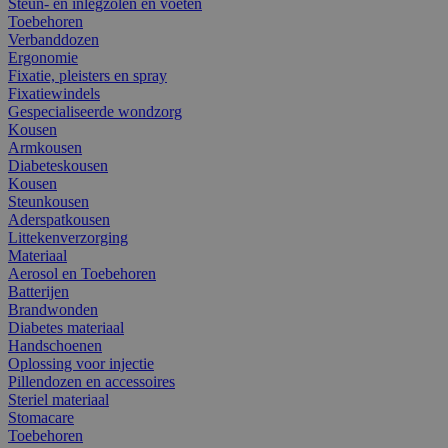
Steun- en inlegzolen en voeten
Toebehoren
Verbanddozen
Ergonomie
Fixatie, pleisters en spray
Fixatiewindels
Gespecialiseerde wondzorg
Kousen
Armkousen
Diabeteskousen
Kousen
Steunkousen
Aderspatkousen
Littekenverzorging
Materiaal
Aerosol en Toebehoren
Batterijen
Brandwonden
Diabetes materiaal
Handschoenen
Oplossing voor injectie
Pillendozen en accessoires
Steriel materiaal
Stomacare
Toebehoren