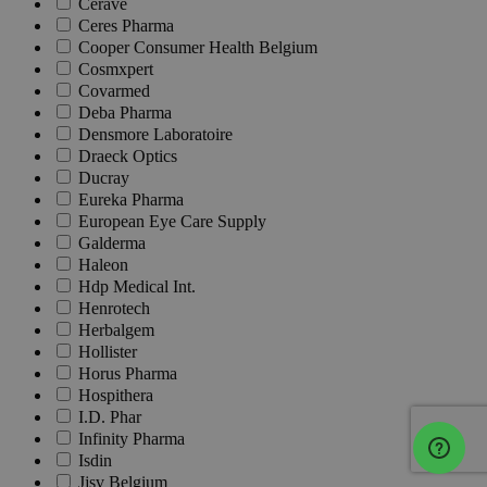
Cerave
Ceres Pharma
Cooper Consumer Health Belgium
Cosmxpert
Covarmed
Deba Pharma
Densmore Laboratoire
Draeck Optics
Ducray
Eureka Pharma
European Eye Care Supply
Galderma
Haleon
Hdp Medical Int.
Henrotech
Herbalgem
Hollister
Horus Pharma
Hospithera
I.D. Phar
Infinity Pharma
Isdin
Jjsv Belgium