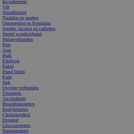
Incontinentie
Vilt
Wondhelend
Naalden en spuiten
Ontsmetting en Reiniging
Sondes, baxters en catheters
Steriel wondverband
Steunverbanden
Pols
Arm
Buik
Elleboog
Enkel
Hand Duim
Knie
Nek
Overige verbanden
Thuistests
Alcoholtests
Bloeddrukmeters
Bodyfatmeter
Cholesteroltest
Drugtest
Glucosemeters
Hartslagmeter