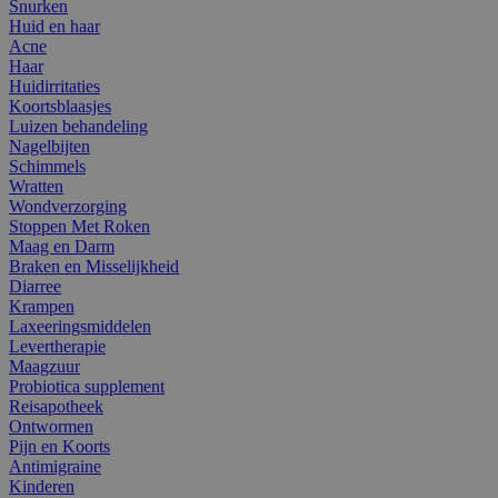
Snurken
Huid en haar
Acne
Haar
Huidirritaties
Koortsblaasjes
Luizen behandeling
Nagelbijten
Schimmels
Wratten
Wondverzorging
Stoppen Met Roken
Maag en Darm
Braken en Misselijkheid
Diarree
Krampen
Laxeeringsmiddelen
Levertherapie
Maagzuur
Probiotica supplement
Reisapotheek
Ontwormen
Pijn en Koorts
Antimigraine
Kinderen