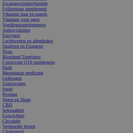
Zwangerschapsvitamine
Foliumzuur supplement
Vitamine haar en nagels
Vitamine voor ogen
Voedingssupplementen
Antioxydanten
Enzymen
Luchtwegen en ademhalen
Studeren en Examens
Neus
Bloedend Tandvlees
Coenzyme Q10 supplement
Huid
Menopauze medicatie
Geheugen
Urinewegen
Sport
Prostaat
Stress en Slaap
CBD
Seksualiteit
Gewrichten
Circulatie
Vermoeide benen
Cholesterol