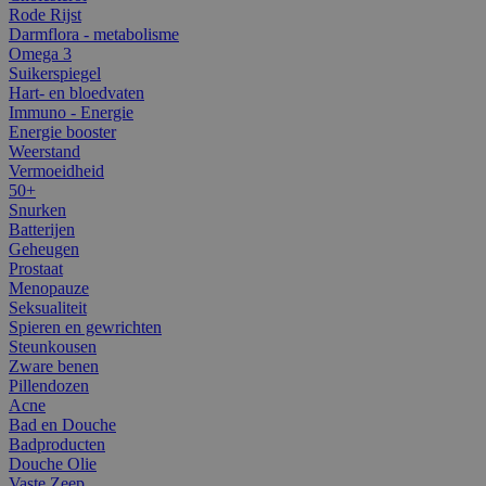
Rode Rijst
Darmflora - metabolisme
Omega 3
Suikerspiegel
Hart- en bloedvaten
Immuno - Energie
Energie booster
Weerstand
Vermoeidheid
50+
Snurken
Batterijen
Geheugen
Prostaat
Menopauze
Seksualiteit
Spieren en gewrichten
Steunkousen
Zware benen
Pillendozen
Acne
Bad en Douche
Badproducten
Douche Olie
Vaste Zeep