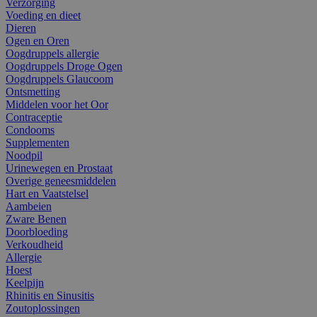
Verzorging
Voeding en dieet
Dieren
Ogen en Oren
Oogdruppels allergie
Oogdruppels Droge Ogen
Oogdruppels Glaucoom
Ontsmetting
Middelen voor het Oor
Contraceptie
Condooms
Supplementen
Noodpil
Urinewegen en Prostaat
Overige geneesmiddelen
Hart en Vaatstelsel
Aambeien
Zware Benen
Doorbloeding
Verkoudheid
Allergie
Hoest
Keelpijn
Rhinitis en Sinusitis
Zoutoplossingen