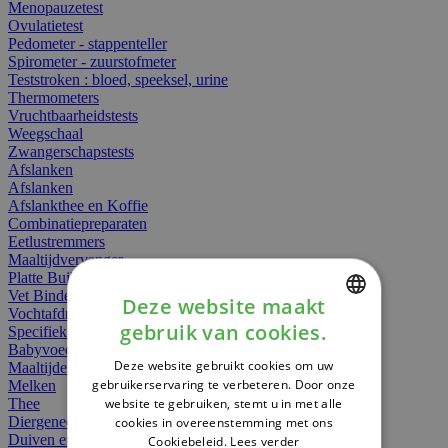
Menopauzetest
Ovulatietest
Pedometer - stappenteller
Spirometer - zuurstofmeter
Teststroken : bloed, speeksel, urine
Thermometers
Vruchtbaarheidstests
Weegschaal
Zwangerschapstests
Afslanken
Afslanken
Afslankthee en Koffie
Combinatiepreparaten
Eetlustremmers
Maaltijdvervanger
Platte Buik
Vet Binders
Deze website maakt
Vochtafdrijvers
gebruik van cookies.
Specifieke Voeding
DUTCH
Babyvoeding
Deze website gebruikt cookies om uw
Maaltijden
FRENCH
gebruikerservaring te verbeteren. Door onze
Melken
website te gebruiken, stemt u in met alle
Thee
ENGLISH
Diergeneesmiddelen
cookies in overeenstemming met ons
Duiven en vogels
Cookiebeleid.
Lees verder