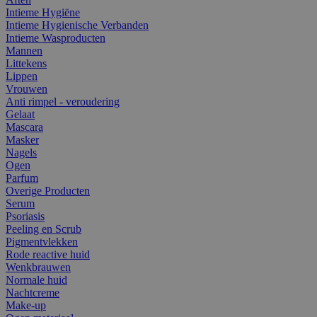
Intieme Hygiëne
Intieme Hygienische Verbanden
Intieme Wasproducten
Mannen
Littekens
Lippen
Vrouwen
Anti rimpel - veroudering
Gelaat
Mascara
Masker
Nagels
Ogen
Parfum
Overige Producten
Serum
Psoriasis
Peeling en Scrub
Pigmentvlekken
Rode reactive huid
Wenkbrauwen
Normale huid
Nachtcreme
Make-up