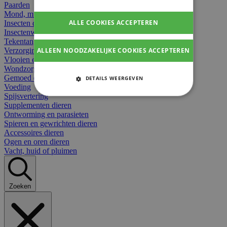
Paarden
Mond, muil of snavel
ALLE COOKIES ACCEPTEREN
Insecten dieren
Insectenwerend
Tekentangen
ALLEEN NOODZAKELIJKE COOKIES ACCEPTEREN
Verzorging beten
Vlooien en teken
Wondzorg dieren
Gemoed en stress dieren
DETAILS WEERGEVEN
Voeding
STRIKT NOODZAKELIJKE
Spijsvertering
COOKIES
Supplementen dieren
Ontworming en parasieten
Spieren en gewrichten dieren
PRESTATIE COOKIES
Accessoires dieren
Ogen en oren dieren
TARGETING COOKIES
Vacht, huid of pluimen
FUNCTIONELE COOKIES
Zoeken
Strikt noodzakelijke cookies