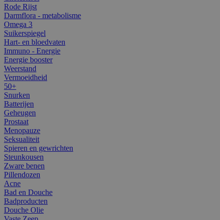
Rode Rijst
Darmflora - metabolisme
Omega 3
Suikerspiegel
Hart- en bloedvaten
Immuno - Energie
Energie booster
Weerstand
Vermoeidheid
50+
Snurken
Batterijen
Geheugen
Prostaat
Menopauze
Seksualiteit
Spieren en gewrichten
Steunkousen
Zware benen
Pillendozen
Acne
Bad en Douche
Badproducten
Douche Olie
Vaste Zeep