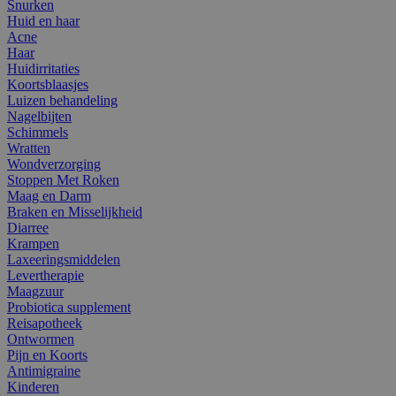
Snurken
Huid en haar
Acne
Haar
Huidirritaties
Koortsblaasjes
Luizen behandeling
Nagelbijten
Schimmels
Wratten
Wondverzorging
Stoppen Met Roken
Maag en Darm
Braken en Misselijkheid
Diarree
Krampen
Laxeeringsmiddelen
Levertherapie
Maagzuur
Probiotica supplement
Reisapotheek
Ontwormen
Pijn en Koorts
Antimigraine
Kinderen