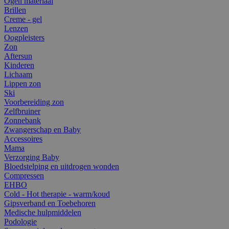
Ogen materiaal
Brillen
Creme - gel
Lenzen
Oogpleisters
Zon
Aftersun
Kinderen
Lichaam
Lippen zon
Ski
Voorbereiding zon
Zelfbruiner
Zonnebank
Zwangerschap en Baby
Accessoires
Mama
Verzorging Baby
Bloedstelping en uitdrogen wonden
Compressen
EHBO
Cold - Hot therapie - warm/koud
Gipsverband en Toebehoren
Medische hulpmiddelen
Podologie