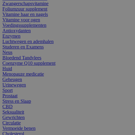
Zwangerschapsvitamine
Foliumzuur supplement
Vitamine haar en nagels
Vitamine voor ogen
Voedingssupplementen
Antioxydanten
Enzymen
Luchtwegen en ademhalen
Studeren en Examens
Neus
Bloedend Tandvlees
Coenzyme Q10 supplement
Huid
Menopauze medicatie
Geheugen
Urinewegen
Sport
Prostaat
Stress en Slaap
CBD
Seksualiteit
Gewrichten
Circulatie
Vermoeide benen
Cholesterol