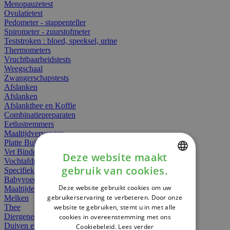
Menopauzetest
Ovulatietest
Pedometer - stappenteller
Spirometer - zuurstofmeter
Teststroken : bloed, speeksel, urine
Thermometers
Vruchtbaarheidstests
Weegschaal
Zwangerschapstests
Afslanken
Afslanken
Afslankthee en Koffie
Combinatiepreparaten
Eetlustremmers
Maaltijdvervanger
Platte Buik
Vet Binders
Deze website maakt
Vochtafdrijvers
gebruik van cookies.
Specifieke Voeding
DUTCH
Babyvoeding
Deze website gebruikt cookies om uw
Maaltijden
FRENCH
gebruikerservaring te verbeteren. Door onze
Melken
website te gebruiken, stemt u in met alle
Thee
ENGLISH
Diergeneesmiddelen
cookies in overeenstemming met ons
Duiven en vogels
Cookiebeleid.
Lees verder