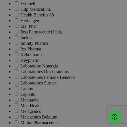
Fytobell
Hdp Medical Int.
Health Benefits 08
Herbalgem
I.D. Phar
Ibsa Farmaceutici Italia
Ineldea
Infinity Pharma
Ixx Pharma
Kela Pharma
Keypharm
Laboratoire Nutergia
Laboratoires Des Granions
Laboratoires Fenioux Benelux
Laboratoires Surveal
Lambo
Lepivits
Mannavita
Mco Health
Metagenics
Metagenics Belgium
Mithra Pharmaceuticals