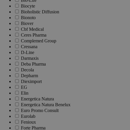
Bio-Life
Biocyte
Bioholistic Diffusion
Bionoto
Biover
Cbf Medical
Ceres Pharma
Complemed Group
Cressana
D-Line
Darmaxis
Deba Pharma
Decola
Depharm
Dieximport
EG
Elin
Energetica Natura
Energetica Natura Benelux
Euro Promo Consult
Eurolab
Fenioux
Forte Pharma