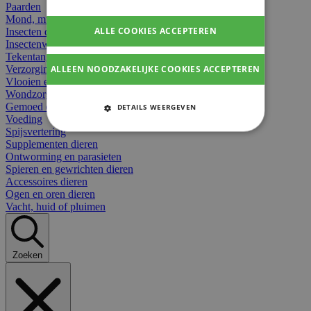
Paarden
Mond, muil of snavel
ALLE COOKIES ACCEPTEREN
Insecten dieren
Insectenwerend
Tekentangen
ALLEEN NOODZAKELIJKE COOKIES ACCEPTEREN
Verzorging beten
Vlooien en teken
Wondzorg dieren
Gemoed en stress dieren
DETAILS WEERGEVEN
Voeding
STRIKT NOODZAKELIJKE
Spijsvertering
COOKIES
Supplementen dieren
Ontworming en parasieten
Spieren en gewrichten dieren
PRESTATIE COOKIES
Accessoires dieren
Ogen en oren dieren
TARGETING COOKIES
Vacht, huid of pluimen
FUNCTIONELE COOKIES
Zoeken
Strikt noodzakelijke cookies