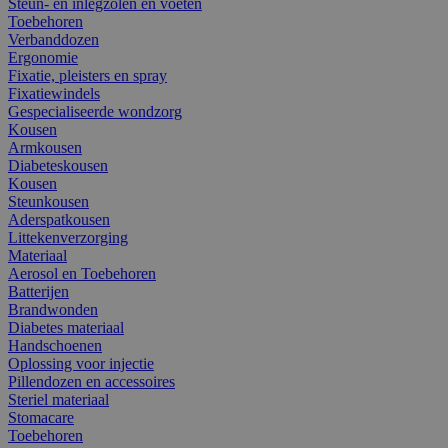
Steun- en inlegzolen en voeten
Toebehoren
Verbanddozen
Ergonomie
Fixatie, pleisters en spray
Fixatiewindels
Gespecialiseerde wondzorg
Kousen
Armkousen
Diabeteskousen
Kousen
Steunkousen
Aderspatkousen
Littekenverzorging
Materiaal
Aerosol en Toebehoren
Batterijen
Brandwonden
Diabetes materiaal
Handschoenen
Oplossing voor injectie
Pillendozen en accessoires
Steriel materiaal
Stomacare
Toebehoren