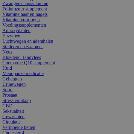
Zwangerschapsvitamine
Foliumzuur supplement
Vitamine haar en nagels
Vitamine voor ogen
Voedingssupplementen
Antioxydanten
Enzymen
Luchtwegen en ademhalen
Studeren en Examens
Neus
Bloedend Tandvlees
Coenzyme Q10 supplement
Huid
Menopauze medicatie
Geheugen
Urinewegen
Sport
Prostaat
Stress en Slaap
CBD
Seksualiteit
Gewrichten
Circulatie
Vermoeide benen
Cholesterol