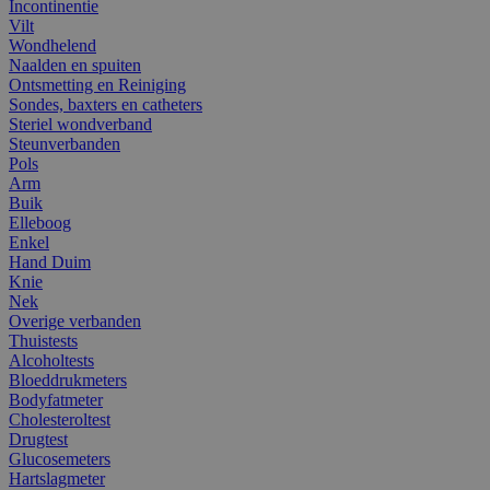
Incontinentie
Vilt
Wondhelend
Naalden en spuiten
Ontsmetting en Reiniging
Sondes, baxters en catheters
Steriel wondverband
Steunverbanden
Pols
Arm
Buik
Elleboog
Enkel
Hand Duim
Knie
Nek
Overige verbanden
Thuistests
Alcoholtests
Bloeddrukmeters
Bodyfatmeter
Cholesteroltest
Drugtest
Glucosemeters
Hartslagmeter