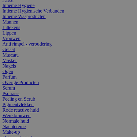
Intieme Hygiëne
Intieme Hygienische Verbanden
Intieme Wasproducten
Mannen
Littekens
Lippen
Vrouwen
Anti rimpel - veroudering
Gelaat
Mascara
Masker
Nagels
Ogen
Parfum
Overige Producten
Serum
Psoriasis
Peeling en Scrub
Pigmentvlekken
Rode reactive huid
Wenkbrauwen
Normale huid
Nachtcreme
Make-up