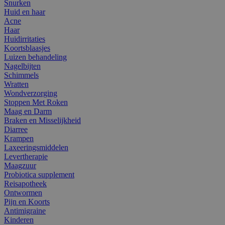
Snurken
Huid en haar
Acne
Haar
Huidirritaties
Koortsblaasjes
Luizen behandeling
Nagelbijten
Schimmels
Wratten
Wondverzorging
Stoppen Met Roken
Maag en Darm
Braken en Misselijkheid
Diarree
Krampen
Laxeeringsmiddelen
Levertherapie
Maagzuur
Probiotica supplement
Reisapotheek
Ontwormen
Pijn en Koorts
Antimigraine
Kinderen