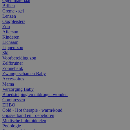
Ogen materiaal
Brillen
Creme - gel
Lenzen
Oogpleisters
Zon
Aftersun
Kinderen
Lichaam
Lippen zon
Ski
Voorbereiding zon
Zelfbruiner
Zonnebank
Zwangerschap en Baby
Accessoires
Mama
Verzorging Baby
Bloedstelping en uitdrogen wonden
Compressen
EHBO
Cold - Hot therapie - warm/koud
Gipsverband en Toebehoren
Medische hulpmiddelen
Podologie