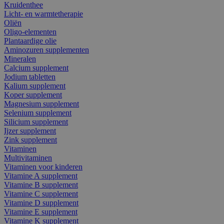
Kruidenthee
Licht- en warmtetherapie
Oliën
Oligo-elementen
Plantaardige olie
Aminozuren supplementen
Mineralen
Calcium supplement
Jodium tabletten
Kalium supplement
Koper supplement
Magnesium supplement
Selenium supplement
Silicium supplement
Ijzer supplement
Zink supplement
Vitaminen
Multivitaminen
Vitaminen voor kinderen
Vitamine A supplement
Vitamine B supplement
Vitamine C supplement
Vitamine D supplement
Vitamine E supplement
Vitamine K supplement