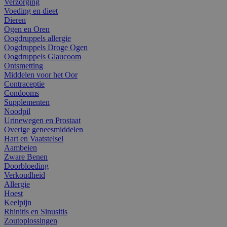
Verzorging
Voeding en dieet
Dieren
Ogen en Oren
Oogdruppels allergie
Oogdruppels Droge Ogen
Oogdruppels Glaucoom
Ontsmetting
Middelen voor het Oor
Contraceptie
Condooms
Supplementen
Noodpil
Urinewegen en Prostaat
Overige geneesmiddelen
Hart en Vaatstelsel
Aambeien
Zware Benen
Doorbloeding
Verkoudheid
Allergie
Hoest
Keelpijn
Rhinitis en Sinusitis
Zoutoplossingen