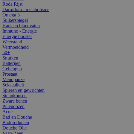
Rode Rijst
Darmflora - metabolisme
Omega 3
Suikerspiegel
Hart- en bloedvaten
Immuno - Energie
Energie booster
Weerstand
Vermoeidheid
50+
Snurken
Batterijen
Geheugen
Prostaat
Menopauze
Seksualiteit
Spieren en gewrichten
Steunkousen
Zware benen
Pillendozen
Acne
Bad en Douche
Badproducten
Douche Olie
Vaste Zeep