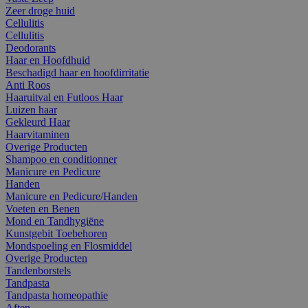
Zeer droge huid
Cellulitis
Cellulitis
Deodorants
Haar en Hoofdhuid
Beschadigd haar en hoofdirritatie
Anti Roos
Haaruitval en Futloos Haar
Luizen haar
Gekleurd Haar
Haarvitaminen
Overige Producten
Shampoo en conditionner
Manicure en Pedicure
Handen
Manicure en Pedicure/Handen
Voeten en Benen
Mond en Tandhygiëne
Kunstgebit Toebehoren
Mondspoeling en Flosmiddel
Overige Producten
Tandenborstels
Tandpasta
Tandpasta homeopathie
Aften