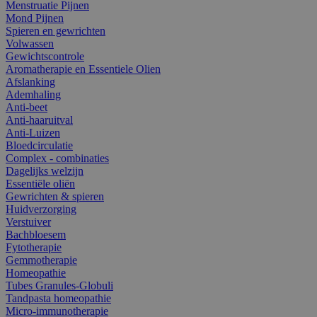
Menstruatie Pijnen
Mond Pijnen
Spieren en gewrichten
Volwassen
Gewichtscontrole
Aromatherapie en Essentiele Olien
Afslanking
Ademhaling
Anti-beet
Anti-haaruitval
Anti-Luizen
Bloedcirculatie
Complex - combinaties
Dagelijks welzijn
Essentiële oliën
Gewrichten & spieren
Huidverzorging
Verstuiver
Bachbloesem
Fytotherapie
Gemmotherapie
Homeopathie
Tubes Granules-Globuli
Tandpasta homeopathie
Micro-immunotherapie