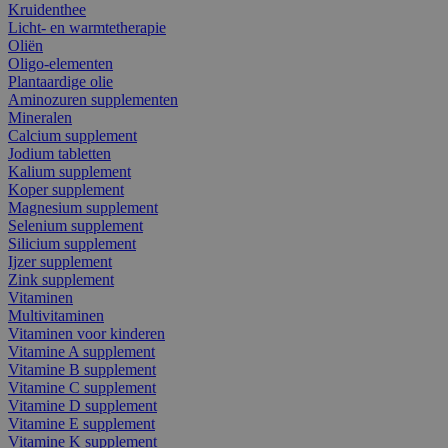
Kruidenthee
Licht- en warmtetherapie
Oliën
Oligo-elementen
Plantaardige olie
Aminozuren supplementen
Mineralen
Calcium supplement
Jodium tabletten
Kalium supplement
Koper supplement
Magnesium supplement
Selenium supplement
Silicium supplement
Ijzer supplement
Zink supplement
Vitaminen
Multivitaminen
Vitaminen voor kinderen
Vitamine A supplement
Vitamine B supplement
Vitamine C supplement
Vitamine D supplement
Vitamine E supplement
Vitamine K supplement