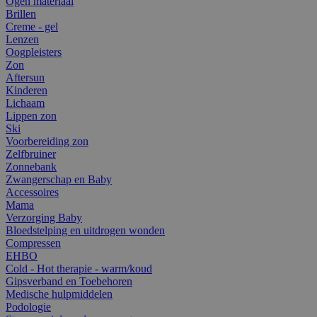
Ogen materiaal
Brillen
Creme - gel
Lenzen
Oogpleisters
Zon
Aftersun
Kinderen
Lichaam
Lippen zon
Ski
Voorbereiding zon
Zelfbruiner
Zonnebank
Zwangerschap en Baby
Accessoires
Mama
Verzorging Baby
Bloedstelping en uitdrogen wonden
Compressen
EHBO
Cold - Hot therapie - warm/koud
Gipsverband en Toebehoren
Medische hulpmiddelen
Podologie