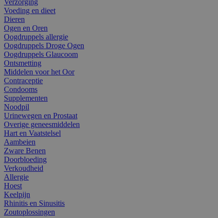
Verzorging
Voeding en dieet
Dieren
Ogen en Oren
Oogdruppels allergie
Oogdruppels Droge Ogen
Oogdruppels Glaucoom
Ontsmetting
Middelen voor het Oor
Contraceptie
Condooms
Supplementen
Noodpil
Urinewegen en Prostaat
Overige geneesmiddelen
Hart en Vaatstelsel
Aambeien
Zware Benen
Doorbloeding
Verkoudheid
Allergie
Hoest
Keelpijn
Rhinitis en Sinusitis
Zoutoplossingen