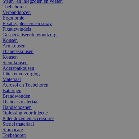
Steun- en inlegzolen en voeten
Toebehoren
Verbanddozen
Ergonomie
Fixatie, pleisters en spray
Fixatiewindels
Gespecialiseerde wondzorg
Kousen
Armkousen
Diabeteskousen
Kousen
Steunkousen
Aderspatkousen
Littekenverzorging
Materiaal
Aerosol en Toebehoren
Batterijen
Brandwonden
Diabetes materiaal
Handschoenen
Oplossing voor injectie
Pillendozen en accessoires
Steriel materiaal
Stomacare
Toebehoren