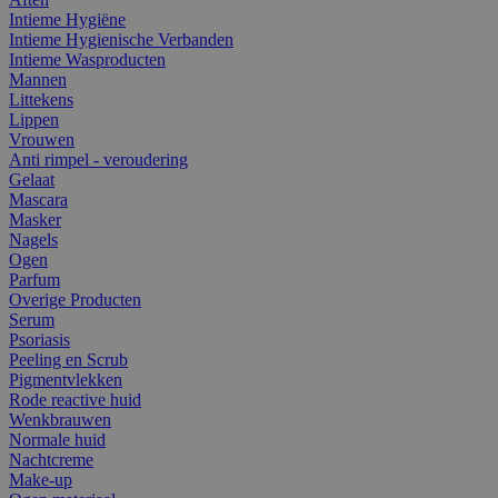
Intieme Hygiëne
Intieme Hygienische Verbanden
Intieme Wasproducten
Mannen
Littekens
Lippen
Vrouwen
Anti rimpel - veroudering
Gelaat
Mascara
Masker
Nagels
Ogen
Parfum
Overige Producten
Serum
Psoriasis
Peeling en Scrub
Pigmentvlekken
Rode reactive huid
Wenkbrauwen
Normale huid
Nachtcreme
Make-up