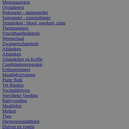
Menopauzetest
Ovulatietest
Pedometer - stappenteller
Spirometer - zuurstofmeter
Teststroken : bloed, speeksel, urine
Thermometers
Vruchtbaarheidstests
Weegschaal
Zwangerschapstests
Afslanken
Afslanken
Afslankthee en Koffie
Combinatiepreparaten
Eetlustremmers
Maaltijdvervanger
Platte Buik
Vet Binders
Vochtafdrijvers
Specifieke Voeding
Babyvoeding
Maaltijden
Melken
Thee
Diergeneesmiddelen
Duiven en vogels