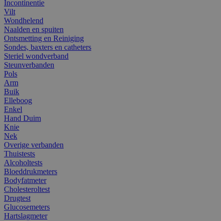
Incontinentie
Vilt
Wondhelend
Naalden en spuiten
Ontsmetting en Reiniging
Sondes, baxters en catheters
Steriel wondverband
Steunverbanden
Pols
Arm
Buik
Elleboog
Enkel
Hand Duim
Knie
Nek
Overige verbanden
Thuistests
Alcoholtests
Bloeddrukmeters
Bodyfatmeter
Cholesteroltest
Drugtest
Glucosemeters
Hartslagmeter