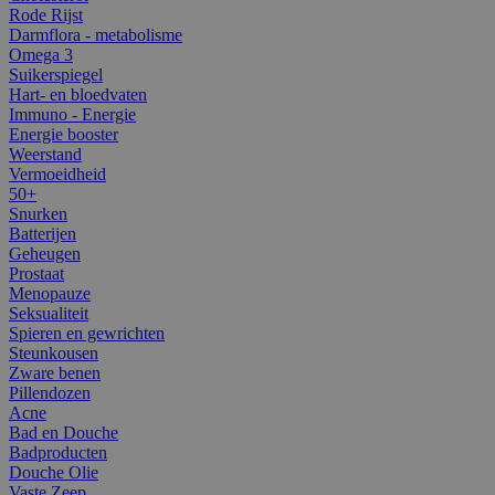
Rode Rijst
Darmflora - metabolisme
Omega 3
Suikerspiegel
Hart- en bloedvaten
Immuno - Energie
Energie booster
Weerstand
Vermoeidheid
50+
Snurken
Batterijen
Geheugen
Prostaat
Menopauze
Seksualiteit
Spieren en gewrichten
Steunkousen
Zware benen
Pillendozen
Acne
Bad en Douche
Badproducten
Douche Olie
Vaste Zeep