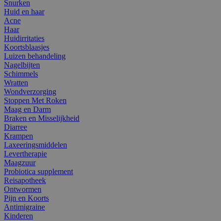
Snurken
Huid en haar
Acne
Haar
Huidirritaties
Koortsblaasjes
Luizen behandeling
Nagelbijten
Schimmels
Wratten
Wondverzorging
Stoppen Met Roken
Maag en Darm
Braken en Misselijkheid
Diarree
Krampen
Laxeeringsmiddelen
Levertherapie
Maagzuur
Probiotica supplement
Reisapotheek
Ontwormen
Pijn en Koorts
Antimigraine
Kinderen