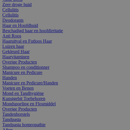
Zeer droge huid
Cellulitis
Cellulitis
Deodorants
Haar en Hoofdhuid
Beschadigd haar en hoofdirritatie
Anti Roos
Haaruitval en Futloos Haar
Luizen haar
Gekleurd Haar
Haarvitaminen
Overige Producten
Shampoo en conditionner
Manicure en Pedicure
Handen
Manicure en Pedicure/Handen
Voeten en Benen
Mond en Tandhygiëne
Kunstgebit Toebehoren
Mondspoeling en Flosmiddel
Overige Producten
Tandenborstels
Tandpasta
Tandpasta homeopathie
Aften