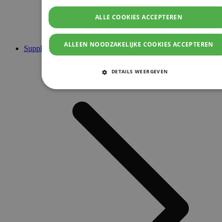
ALLE COOKIES ACCEPTEREN
ALLEEN NOODZAKELIJKE COOKIES ACCEPTEREN
Supplementen
DETAILS WEERGEVEN
STRIKT NOODZAKELIJKE COOKIES
PRESTATIE COOKIES
TARGETING COOKIES
FUNCTIONELE COOKIES
Strikt noodzakelijke cookies
Prestatie cookies