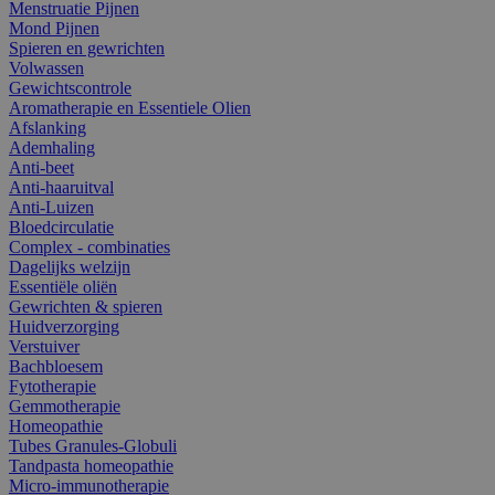
Menstruatie Pijnen
Mond Pijnen
Spieren en gewrichten
Volwassen
Gewichtscontrole
Aromatherapie en Essentiele Olien
Afslanking
Ademhaling
Anti-beet
Anti-haaruitval
Anti-Luizen
Bloedcirculatie
Complex - combinaties
Dagelijks welzijn
Essentiële oliën
Gewrichten & spieren
Huidverzorging
Verstuiver
Bachbloesem
Fytotherapie
Gemmotherapie
Homeopathie
Tubes Granules-Globuli
Tandpasta homeopathie
Micro-immunotherapie