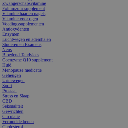
Zwangerschapsvitamine
Foliumzuur supplement
Vitamine haar en nagels
Vitamine voor ogen
Voedingssupplementen
Antioxydanten
Enzymen
Luchtwegen en ademhalen
Studeren en Examens
Neus
Bloedend Tandvlees
Coenzyme Q10 supplement
Huid
Menopauze medicatie
Geheugen
Urinewegen
Sport
Prostaat
Stress en Slaap
CBD
Seksualiteit
Gewrichten
Circulatie
Vermoeide benen
Cholesterol