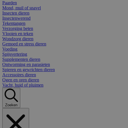
Paarden
Mond, muil of snavel
Insecten dieren
Insectenwerend
Tekentangen
Verzorging beten
Vlooien en teken
Wondzorg dieren
Gemoed en stress dieren
Voeding
Spijsvertering
Supplementen dieren
Ontworming en parasieten
Spieren en gewrichten dieren
Accessoires dieren
Ogen en oren dieren
Vacht, huid of pluimen
Zoeken