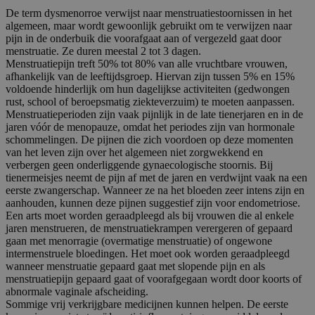
De term dysmenorroe verwijst naar menstruatiestoornissen in het
algemeen, maar wordt gewoonlijk gebruikt om te verwijzen naar
pijn in de onderbuik die voorafgaat aan of vergezeld gaat door
menstruatie. Ze duren meestal 2 tot 3 dagen.
Menstruatiepijn treft 50% tot 80% van alle vruchtbare vrouwen,
afhankelijk van de leeftijdsgroep. Hiervan zijn tussen 5% en 15%
voldoende hinderlijk om hun dagelijkse activiteiten (gedwongen
rust, school of beroepsmatig ziekteverzuim) te moeten aanpassen.
Menstruatieperioden zijn vaak pijnlijk in de late tienerjaren en in de
jaren vóór de menopauze, omdat het periodes zijn van hormonale
schommelingen. De pijnen die zich voordoen op deze momenten
van het leven zijn over het algemeen niet zorgwekkend en
verbergen geen onderliggende gynaecologische stoornis. Bij
tienermeisjes neemt de pijn af met de jaren en verdwijnt vaak na een
eerste zwangerschap. Wanneer ze na het bloeden zeer intens zijn en
aanhouden, kunnen deze pijnen suggestief zijn voor endometriose.
Een arts moet worden geraadpleegd als bij vrouwen die al enkele
jaren menstrueren, de menstruatiekrampen verergeren of gepaard
gaan met menorragie (overmatige menstruatie) of ongewone
intermenstruele bloedingen. Het moet ook worden geraadpleegd
wanneer menstruatie gepaard gaat met slopende pijn en als
menstruatiepijn gepaard gaat of voorafgegaan wordt door koorts of
abnormale vaginale afscheiding.
Sommige vrij verkrijgbare medicijnen kunnen helpen. De eerste