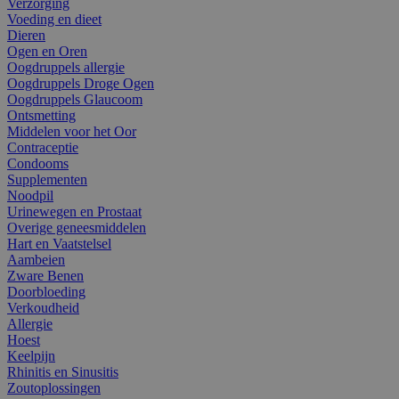
Verzorging
Voeding en dieet
Dieren
Ogen en Oren
Oogdruppels allergie
Oogdruppels Droge Ogen
Oogdruppels Glaucoom
Ontsmetting
Middelen voor het Oor
Contraceptie
Condooms
Supplementen
Noodpil
Urinewegen en Prostaat
Overige geneesmiddelen
Hart en Vaatstelsel
Aambeien
Zware Benen
Doorbloeding
Verkoudheid
Allergie
Hoest
Keelpijn
Rhinitis en Sinusitis
Zoutoplossingen