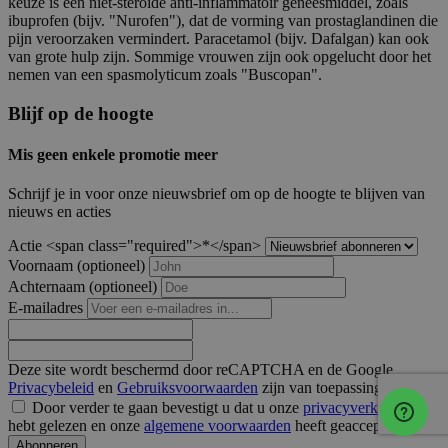
keuze is een niet-steroïde anti-inflammatoir geneesmiddel, zoals
ibuprofen (bijv. "Nurofen"), dat de vorming van prostaglandinen die
pijn veroorzaken vermindert. Paracetamol (bijv. Dafalgan) kan ook
van grote hulp zijn. Sommige vrouwen zijn ook opgelucht door het
nemen van een spasmolyticum zoals "Buscopan".
Blijf op de hoogte
Mis geen enkele promotie meer
Schrijf je in voor onze nieuwsbrief om op de hoogte te blijven van
nieuws en acties
Actie <span class="required">*</span>
Voornaam
(optioneel)
Achternaam
(optioneel)
E-mailadres
Deze site wordt beschermd door reCAPTCHA en de Google
Privacybeleid
en
Gebruiksvoorwaarden
zijn van toepassing.
Door verder te gaan bevestigt u dat u onze
privacyverklaring
hebt gelezen en onze
algemene voorwaarden
heeft geaccepteerd.
Abonneren