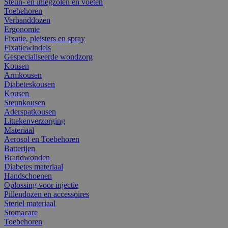
Steun- en inlegzolen en voeten
Toebehoren
Verbanddozen
Ergonomie
Fixatie, pleisters en spray
Fixatiewindels
Gespecialiseerde wondzorg
Kousen
Armkousen
Diabeteskousen
Kousen
Steunkousen
Aderspatkousen
Littekenverzorging
Materiaal
Aerosol en Toebehoren
Batterijen
Brandwonden
Diabetes materiaal
Handschoenen
Oplossing voor injectie
Pillendozen en accessoires
Steriel materiaal
Stomacare
Toebehoren