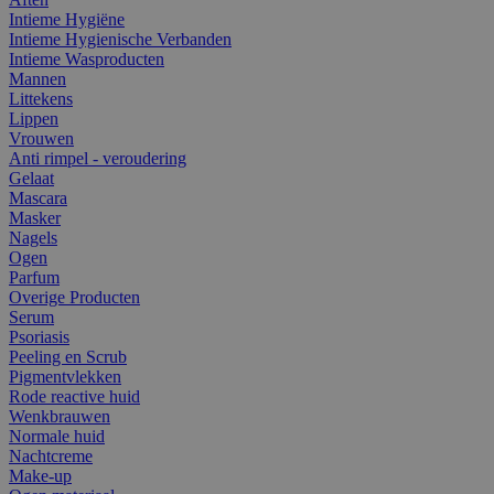
Intieme Hygiëne
Intieme Hygienische Verbanden
Intieme Wasproducten
Mannen
Littekens
Lippen
Vrouwen
Anti rimpel - veroudering
Gelaat
Mascara
Masker
Nagels
Ogen
Parfum
Overige Producten
Serum
Psoriasis
Peeling en Scrub
Pigmentvlekken
Rode reactive huid
Wenkbrauwen
Normale huid
Nachtcreme
Make-up