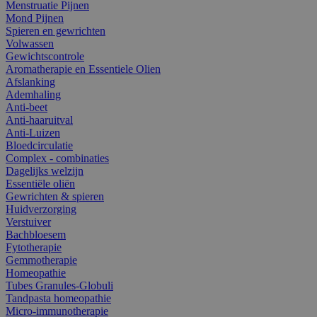
Menstruatie Pijnen
Mond Pijnen
Spieren en gewrichten
Volwassen
Gewichtscontrole
Aromatherapie en Essentiele Olien
Afslanking
Ademhaling
Anti-beet
Anti-haaruitval
Anti-Luizen
Bloedcirculatie
Complex - combinaties
Dagelijks welzijn
Essentiële oliën
Gewrichten & spieren
Huidverzorging
Verstuiver
Bachbloesem
Fytotherapie
Gemmotherapie
Homeopathie
Tubes Granules-Globuli
Tandpasta homeopathie
Micro-immunotherapie