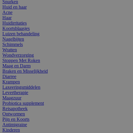
Snurken
Huid en haar
Acne
Haar
Huidirritaties
Koortsblaasjes
Luizen behandeling
Nagelbijten
Schimmels
Wratten
Wondverzorging
Stoppen Met Roken
Maag en Darm
Braken en Misselijkheid
Diarree
Krampen
Laxeeringsmiddelen
Levertherapie
Maagzuur
Probiotica supplement
Reisapotheek
Ontwormen
Pijn en Koorts
Antimigraine
Kinderen