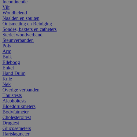
Incontinentie
Vilt
Wondhelend
Naalden en spuiten
Ontsmetting en Reiniging
Sondes, baxters en catheters
Steriel wondverband
Steunverbanden
Pols
Arm
Buik
Elleboog
Enkel
Hand Duim
Knie
Nek
Overige verbanden
Thuistests
Alcoholtests
Bloeddrukmeters
Bodyfatmeter
Cholesteroltest
Drugtest
Glucosemeters
Hartslagmeter