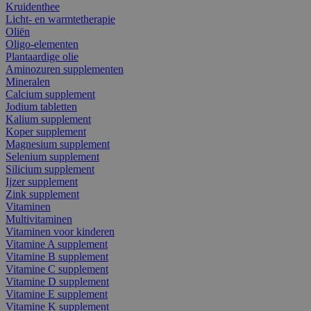
Kruidenthee
Licht- en warmtetherapie
Oliën
Oligo-elementen
Plantaardige olie
Aminozuren supplementen
Mineralen
Calcium supplement
Jodium tabletten
Kalium supplement
Koper supplement
Magnesium supplement
Selenium supplement
Silicium supplement
Ijzer supplement
Zink supplement
Vitaminen
Multivitaminen
Vitaminen voor kinderen
Vitamine A supplement
Vitamine B supplement
Vitamine C supplement
Vitamine D supplement
Vitamine E supplement
Vitamine K supplement