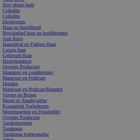
Zeer droge huid
Cellulitis
Cellulitis
Deodorants
Haar en Hoofdhuid
Beschadigd haar en hoofdirritatie
Anti Roos
Haaruitval en Futloos Haar
Luizen haar
Gekleurd Haar
Haarvitaminen
Overige Producten
Shampoo en conditionner
Manicure en Pedicure
Handen
Manicure en Pedicure/Handen
Voeten en Benen
Mond en Tandhygiëne
Kunstgebit Toebehoren
Mondspoeling en Flosmiddel
Overige Producten
Tandenborstels
Tandpasta
Tandpasta homeopathie
Aften