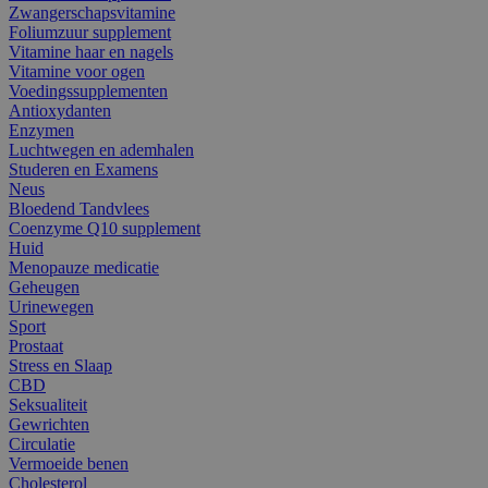
Zwangerschapsvitamine
Foliumzuur supplement
Vitamine haar en nagels
Vitamine voor ogen
Voedingssupplementen
Antioxydanten
Enzymen
Luchtwegen en ademhalen
Studeren en Examens
Neus
Bloedend Tandvlees
Coenzyme Q10 supplement
Huid
Menopauze medicatie
Geheugen
Urinewegen
Sport
Prostaat
Stress en Slaap
CBD
Seksualiteit
Gewrichten
Circulatie
Vermoeide benen
Cholesterol