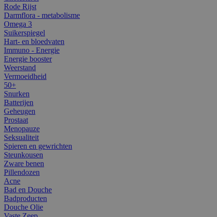
Rode Rijst
Darmflora - metabolisme
Omega 3
Suikerspiegel
Hart- en bloedvaten
Immuno - Energie
Energie booster
Weerstand
Vermoeidheid
50+
Snurken
Batterijen
Geheugen
Prostaat
Menopauze
Seksualiteit
Spieren en gewrichten
Steunkousen
Zware benen
Pillendozen
Acne
Bad en Douche
Badproducten
Douche Olie
Vaste Zeep