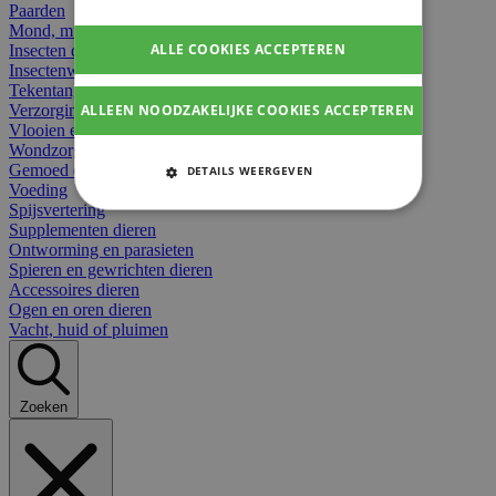
Paarden
Mond, muil of snavel
ALLE COOKIES ACCEPTEREN
Insecten dieren
Insectenwerend
Tekentangen
ALLEEN NOODZAKELIJKE COOKIES ACCEPTEREN
Verzorging beten
Vlooien en teken
Wondzorg dieren
Gemoed en stress dieren
DETAILS WEERGEVEN
Voeding
STRIKT NOODZAKELIJKE
Spijsvertering
COOKIES
Supplementen dieren
Ontworming en parasieten
Spieren en gewrichten dieren
PRESTATIE COOKIES
Accessoires dieren
Ogen en oren dieren
TARGETING COOKIES
Vacht, huid of pluimen
FUNCTIONELE COOKIES
Zoeken
Strikt noodzakelijke cookies