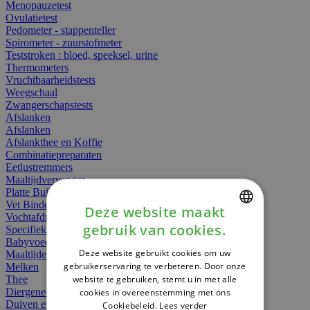
Menopauzetest
Ovulatietest
Pedometer - stappenteller
Spirometer - zuurstofmeter
Teststroken : bloed, speeksel, urine
Thermometers
Vruchtbaarheidstests
Weegschaal
Zwangerschapstests
Afslanken
Afslanken
Afslankthee en Koffie
Combinatiepreparaten
Eetlustremmers
Maaltijdvervanger
Platte Buik
Vet Binders
Deze website maakt
Vochtafdrijvers
gebruik van cookies.
Specifieke Voeding
DUTCH
Babyvoeding
Deze website gebruikt cookies om uw
Maaltijden
FRENCH
gebruikerservaring te verbeteren. Door onze
Melken
website te gebruiken, stemt u in met alle
Thee
ENGLISH
Diergeneesmiddelen
cookies in overeenstemming met ons
Duiven en vogels
Cookiebeleid.
Lees verder