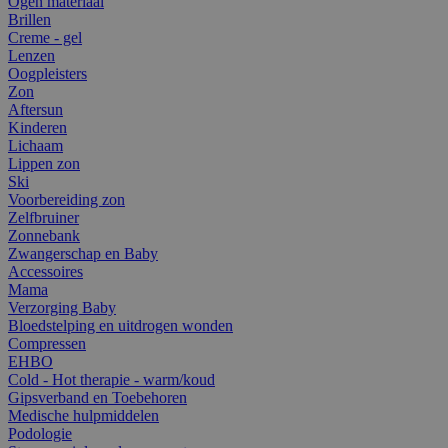
Ogen materiaal
Brillen
Creme - gel
Lenzen
Oogpleisters
Zon
Aftersun
Kinderen
Lichaam
Lippen zon
Ski
Voorbereiding zon
Zelfbruiner
Zonnebank
Zwangerschap en Baby
Accessoires
Mama
Verzorging Baby
Bloedstelping en uitdrogen wonden
Compressen
EHBO
Cold - Hot therapie - warm/koud
Gipsverband en Toebehoren
Medische hulpmiddelen
Podologie