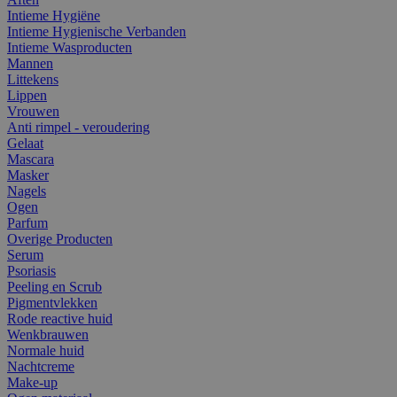
Intieme Hygiëne
Intieme Hygienische Verbanden
Intieme Wasproducten
Mannen
Littekens
Lippen
Vrouwen
Anti rimpel - veroudering
Gelaat
Mascara
Masker
Nagels
Ogen
Parfum
Overige Producten
Serum
Psoriasis
Peeling en Scrub
Pigmentvlekken
Rode reactive huid
Wenkbrauwen
Normale huid
Nachtcreme
Make-up