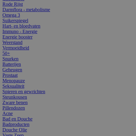
Rode Rijst
Darmflora - metabolisme
Omega 3
Suikerspiegel
Hart- en bloedvaten
Immuno - Energie
Energie booster
Weerstand
Vermoeidheid
50+
Snurken
Batterijen
Geheugen
Prostaat
Menopauze
Seksualiteit
Spieren en gewrichten
Steunkousen
Zware benen
Pillendozen
Acne
Bad en Douche
Badproducten
Douche Olie
Vaste Zeep