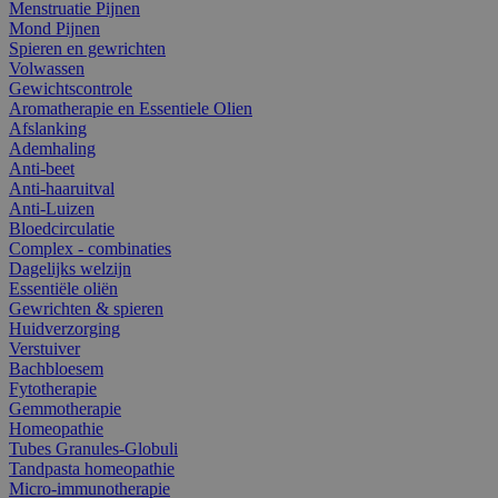
Menstruatie Pijnen
Mond Pijnen
Spieren en gewrichten
Volwassen
Gewichtscontrole
Aromatherapie en Essentiele Olien
Afslanking
Ademhaling
Anti-beet
Anti-haaruitval
Anti-Luizen
Bloedcirculatie
Complex - combinaties
Dagelijks welzijn
Essentiële oliën
Gewrichten & spieren
Huidverzorging
Verstuiver
Bachbloesem
Fytotherapie
Gemmotherapie
Homeopathie
Tubes Granules-Globuli
Tandpasta homeopathie
Micro-immunotherapie