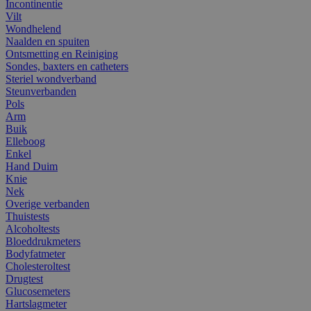
Incontinentie
Vilt
Wondhelend
Naalden en spuiten
Ontsmetting en Reiniging
Sondes, baxters en catheters
Steriel wondverband
Steunverbanden
Pols
Arm
Buik
Elleboog
Enkel
Hand Duim
Knie
Nek
Overige verbanden
Thuistests
Alcoholtests
Bloeddrukmeters
Bodyfatmeter
Cholesteroltest
Drugtest
Glucosemeters
Hartslagmeter