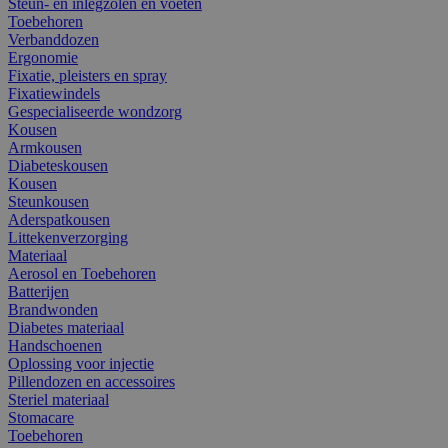
Steun- en inlegzolen en voeten
Toebehoren
Verbanddozen
Ergonomie
Fixatie, pleisters en spray
Fixatiewindels
Gespecialiseerde wondzorg
Kousen
Armkousen
Diabeteskousen
Kousen
Steunkousen
Aderspatkousen
Littekenverzorging
Materiaal
Aerosol en Toebehoren
Batterijen
Brandwonden
Diabetes materiaal
Handschoenen
Oplossing voor injectie
Pillendozen en accessoires
Steriel materiaal
Stomacare
Toebehoren