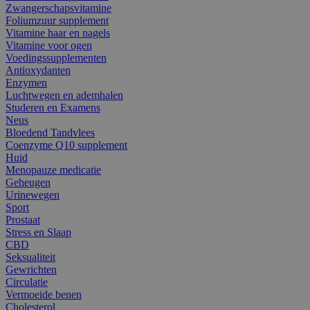
Zwangerschapsvitamine
Foliumzuur supplement
Vitamine haar en nagels
Vitamine voor ogen
Voedingssupplementen
Antioxydanten
Enzymen
Luchtwegen en ademhalen
Studeren en Examens
Neus
Bloedend Tandvlees
Coenzyme Q10 supplement
Huid
Menopauze medicatie
Geheugen
Urinewegen
Sport
Prostaat
Stress en Slaap
CBD
Seksualiteit
Gewrichten
Circulatie
Vermoeide benen
Cholesterol