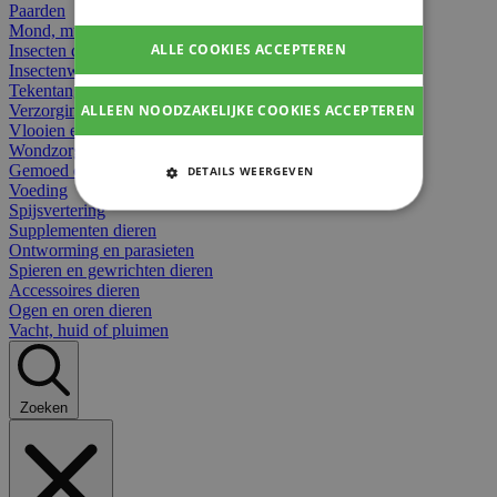
Paarden
Mond, muil of snavel
ALLE COOKIES ACCEPTEREN
Insecten dieren
Insectenwerend
Tekentangen
ALLEEN NOODZAKELIJKE COOKIES ACCEPTEREN
Verzorging beten
Vlooien en teken
Wondzorg dieren
Gemoed en stress dieren
DETAILS WEERGEVEN
Voeding
STRIKT NOODZAKELIJKE
Spijsvertering
COOKIES
Supplementen dieren
Ontworming en parasieten
Spieren en gewrichten dieren
PRESTATIE COOKIES
Accessoires dieren
Ogen en oren dieren
TARGETING COOKIES
Vacht, huid of pluimen
FUNCTIONELE COOKIES
Zoeken
Strikt noodzakelijke cookies