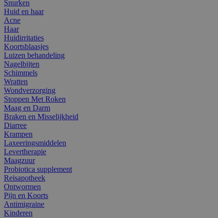
Snurken
Huid en haar
Acne
Haar
Huidirritaties
Koortsblaasjes
Luizen behandeling
Nagelbijten
Schimmels
Wratten
Wondverzorging
Stoppen Met Roken
Maag en Darm
Braken en Misselijkheid
Diarree
Krampen
Laxeeringsmiddelen
Levertherapie
Maagzuur
Probiotica supplement
Reisapotheek
Ontwormen
Pijn en Koorts
Antimigraine
Kinderen