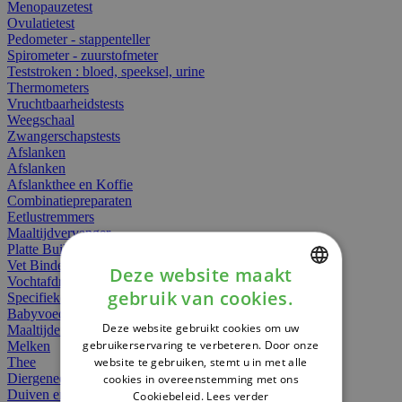
Menopauzetest
Ovulatietest
Pedometer - stappenteller
Spirometer - zuurstofmeter
Teststroken : bloed, speeksel, urine
Thermometers
Vruchtbaarheidstests
Weegschaal
Zwangerschapstests
Afslanken
Afslanken
Afslankthee en Koffie
Combinatiepreparaten
Eetlustremmers
Maaltijdvervanger
Platte Buik
Vet Binders
Deze website maakt
Vochtafdrijvers
gebruik van cookies.
Specifieke Voeding
DUTCH
Babyvoeding
Deze website gebruikt cookies om uw
Maaltijden
FRENCH
gebruikerservaring te verbeteren. Door onze
Melken
website te gebruiken, stemt u in met alle
Thee
ENGLISH
Diergeneesmiddelen
cookies in overeenstemming met ons
Duiven en vogels
Cookiebeleid.
Lees verder