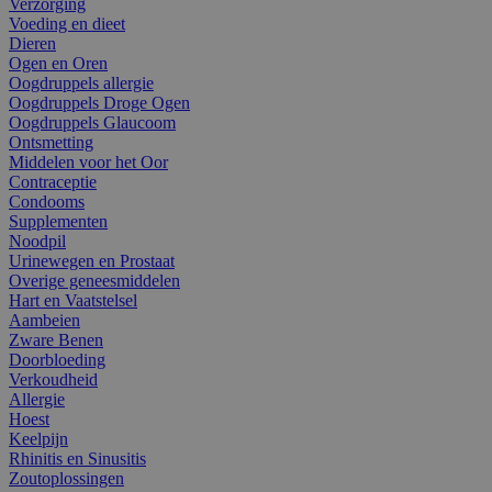
Verzorging
Voeding en dieet
Dieren
Ogen en Oren
Oogdruppels allergie
Oogdruppels Droge Ogen
Oogdruppels Glaucoom
Ontsmetting
Middelen voor het Oor
Contraceptie
Condooms
Supplementen
Noodpil
Urinewegen en Prostaat
Overige geneesmiddelen
Hart en Vaatstelsel
Aambeien
Zware Benen
Doorbloeding
Verkoudheid
Allergie
Hoest
Keelpijn
Rhinitis en Sinusitis
Zoutoplossingen