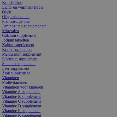
Kruidenthee
Licht- en warmtetherapie
Oliën
Oligo-elementen
Plantaardige olie
Aminozuren supplementen
Mineralen
Calcium supplement
Jodium tabletten
Kalium supplement
Koper supplement
Magnesium supplement
Selenium supplement
Silicium supplement
Ijzer supplement
Zink supplement
Vitaminen
Multivitaminen
Vitaminen voor kinderen
Vitamine A supplement
Vitamine B supplement
Vitamine C supplement
Vitamine D supplement
Vitamine E supplement
Vitamine K supplement