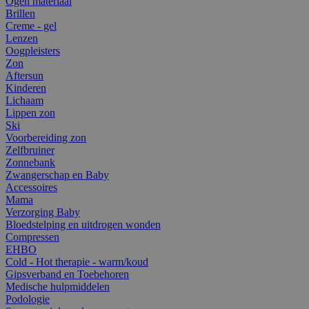
Ogen materiaal
Brillen
Creme - gel
Lenzen
Oogpleisters
Zon
Aftersun
Kinderen
Lichaam
Lippen zon
Ski
Voorbereiding zon
Zelfbruiner
Zonnebank
Zwangerschap en Baby
Accessoires
Mama
Verzorging Baby
Bloedstelping en uitdrogen wonden
Compressen
EHBO
Cold - Hot therapie - warm/koud
Gipsverband en Toebehoren
Medische hulpmiddelen
Podologie