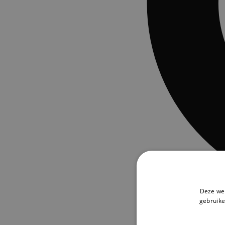
Deze web
gebruike