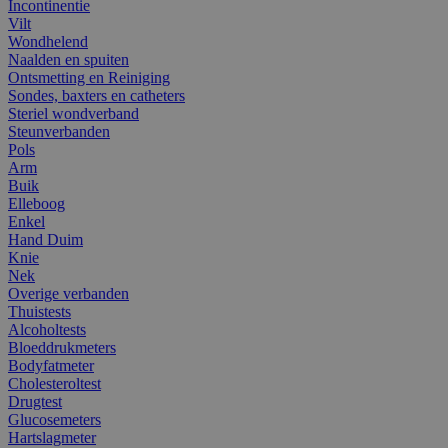
Incontinentie
Vilt
Wondhelend
Naalden en spuiten
Ontsmetting en Reiniging
Sondes, baxters en catheters
Steriel wondverband
Steunverbanden
Pols
Arm
Buik
Elleboog
Enkel
Hand Duim
Knie
Nek
Overige verbanden
Thuistests
Alcoholtests
Bloeddrukmeters
Bodyfatmeter
Cholesteroltest
Drugtest
Glucosemeters
Hartslagmeter