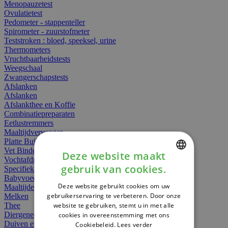
Menopauzetest
Ovulatietest
Pedometer - stappenteller
Spirometer - zuurstofmeter
Teststroken : bloed, speeksel, urine
Thermometers
Vruchtbaarheidstests
Weegschaal
Zwangerschapstests
Afslanken
Afslanken
Afslankthee en Koffie
Combinatiepreparaten
Eetlustremmers
Maaltijdvervanger
Platte Buik
Vet Binders
Deze website maakt
Vochtafdrijvers
gebruik van cookies.
Specifieke Voeding
DUTCH
Babyvoeding
Deze website gebruikt cookies om uw
Maaltijden
FRENCH
gebruikerservaring te verbeteren. Door onze
Melken
website te gebruiken, stemt u in met alle
Thee
ENGLISH
Diergeneesmiddelen
cookies in overeenstemming met ons
Duiven en vogels
Cookiebeleid.
Lees verder