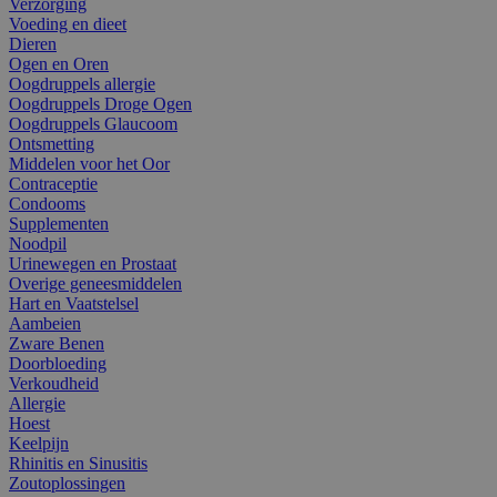
Verzorging
Voeding en dieet
Dieren
Ogen en Oren
Oogdruppels allergie
Oogdruppels Droge Ogen
Oogdruppels Glaucoom
Ontsmetting
Middelen voor het Oor
Contraceptie
Condooms
Supplementen
Noodpil
Urinewegen en Prostaat
Overige geneesmiddelen
Hart en Vaatstelsel
Aambeien
Zware Benen
Doorbloeding
Verkoudheid
Allergie
Hoest
Keelpijn
Rhinitis en Sinusitis
Zoutoplossingen