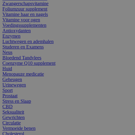
Zwangerschapsvitamine
Foliumzuur supplement
Vitamine haar en nagels
Vitamine voor ogen
Voedingssupplementen
Antioxydanten
Enzymen
Luchtwegen en ademhalen
Studeren en Examens
Neus
Bloedend Tandvlees
Coenzyme Q10 supplement
Huid
Menopauze medicatie
Geheugen
Urinewegen
Sport
Prostaat
Stress en Slaap
CBD
Seksualiteit
Gewrichten
Circulatie
Vermoeide benen
Cholesterol