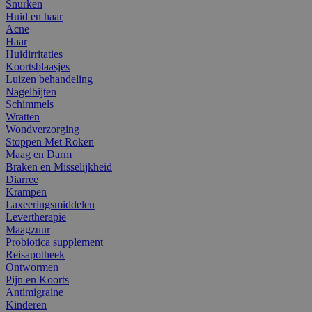
Snurken
Huid en haar
Acne
Haar
Huidirritaties
Koortsblaasjes
Luizen behandeling
Nagelbijten
Schimmels
Wratten
Wondverzorging
Stoppen Met Roken
Maag en Darm
Braken en Misselijkheid
Diarree
Krampen
Laxeeringsmiddelen
Levertherapie
Maagzuur
Probiotica supplement
Reisapotheek
Ontwormen
Pijn en Koorts
Antimigraine
Kinderen