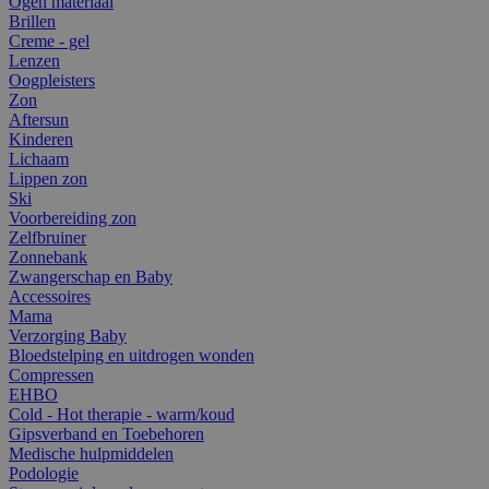
Ogen materiaal
Brillen
Creme - gel
Lenzen
Oogpleisters
Zon
Aftersun
Kinderen
Lichaam
Lippen zon
Ski
Voorbereiding zon
Zelfbruiner
Zonnebank
Zwangerschap en Baby
Accessoires
Mama
Verzorging Baby
Bloedstelping en uitdrogen wonden
Compressen
EHBO
Cold - Hot therapie - warm/koud
Gipsverband en Toebehoren
Medische hulpmiddelen
Podologie