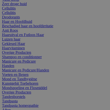
Zeer droge huid
Cellulitis
Cellulitis
Deodorants
Haar en Hoofdhuid
Beschadigd haar en hoofdirritatie
Anti Roos
Haaruitval en Futloos Haar
Luizen haar
Gekleurd Haar
Haarvitaminen
Overige Producten
Shampoo en conditionner
Manicure en Pedicure
Handen
Manicure en Pedicure/Handen
Voeten en Benen
Mond en Tandhygiëne
Kunstgebit Toebehoren
Mondspoeling en Flosmiddel
Overige Producten
Tandenborstels
Tandpasta
Tandpasta homeopathie
Aften