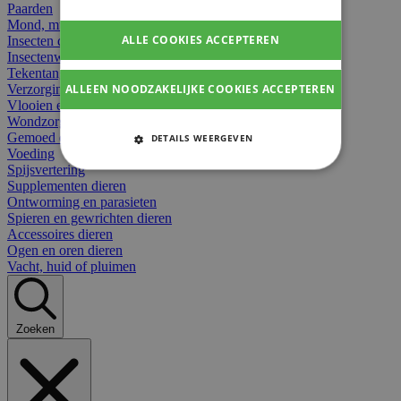
Paarden
Mond, muil of snavel
ALLE COOKIES ACCEPTEREN
Insecten dieren
Insectenwerend
Tekentangen
ALLEEN NOODZAKELIJKE COOKIES ACCEPTEREN
Verzorging beten
Vlooien en teken
Wondzorg dieren
Gemoed en stress dieren
DETAILS WEERGEVEN
Voeding
STRIKT NOODZAKELIJKE
Spijsvertering
COOKIES
Supplementen dieren
Ontworming en parasieten
Spieren en gewrichten dieren
PRESTATIE COOKIES
Accessoires dieren
Ogen en oren dieren
TARGETING COOKIES
Vacht, huid of pluimen
FUNCTIONELE COOKIES
Zoeken
Strikt noodzakelijke cookies