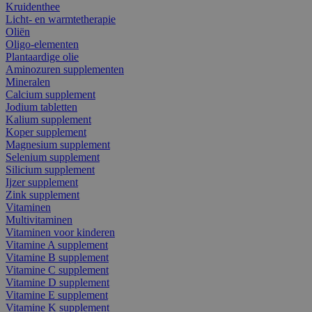
Kruidenthee
Licht- en warmtetherapie
Oliën
Oligo-elementen
Plantaardige olie
Aminozuren supplementen
Mineralen
Calcium supplement
Jodium tabletten
Kalium supplement
Koper supplement
Magnesium supplement
Selenium supplement
Silicium supplement
Ijzer supplement
Zink supplement
Vitaminen
Multivitaminen
Vitaminen voor kinderen
Vitamine A supplement
Vitamine B supplement
Vitamine C supplement
Vitamine D supplement
Vitamine E supplement
Vitamine K supplement