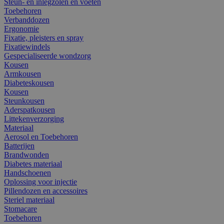
Steun- en inlegzolen en voeten
Toebehoren
Verbanddozen
Ergonomie
Fixatie, pleisters en spray
Fixatiewindels
Gespecialiseerde wondzorg
Kousen
Armkousen
Diabeteskousen
Kousen
Steunkousen
Aderspatkousen
Littekenverzorging
Materiaal
Aerosol en Toebehoren
Batterijen
Brandwonden
Diabetes materiaal
Handschoenen
Oplossing voor injectie
Pillendozen en accessoires
Steriel materiaal
Stomacare
Toebehoren