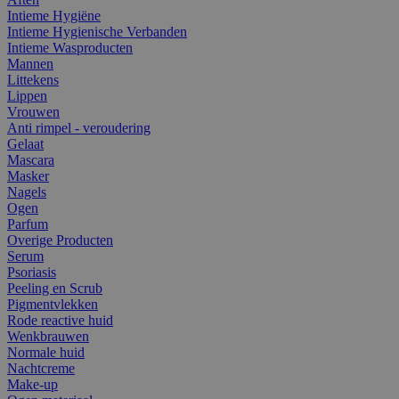
Intieme Hygiëne
Intieme Hygienische Verbanden
Intieme Wasproducten
Mannen
Littekens
Lippen
Vrouwen
Anti rimpel - veroudering
Gelaat
Mascara
Masker
Nagels
Ogen
Parfum
Overige Producten
Serum
Psoriasis
Peeling en Scrub
Pigmentvlekken
Rode reactive huid
Wenkbrauwen
Normale huid
Nachtcreme
Make-up