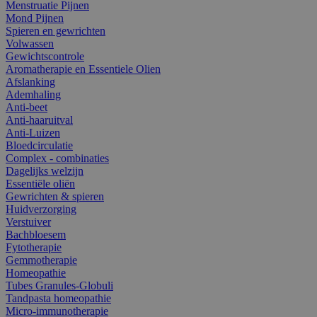
Menstruatie Pijnen
Mond Pijnen
Spieren en gewrichten
Volwassen
Gewichtscontrole
Aromatherapie en Essentiele Olien
Afslanking
Ademhaling
Anti-beet
Anti-haaruitval
Anti-Luizen
Bloedcirculatie
Complex - combinaties
Dagelijks welzijn
Essentiële oliën
Gewrichten & spieren
Huidverzorging
Verstuiver
Bachbloesem
Fytotherapie
Gemmotherapie
Homeopathie
Tubes Granules-Globuli
Tandpasta homeopathie
Micro-immunotherapie