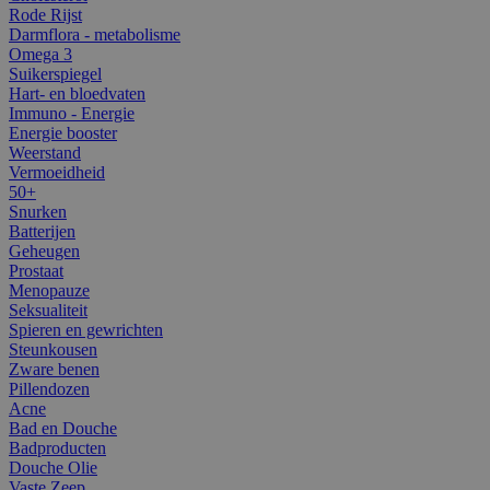
Rode Rijst
Darmflora - metabolisme
Omega 3
Suikerspiegel
Hart- en bloedvaten
Immuno - Energie
Energie booster
Weerstand
Vermoeidheid
50+
Snurken
Batterijen
Geheugen
Prostaat
Menopauze
Seksualiteit
Spieren en gewrichten
Steunkousen
Zware benen
Pillendozen
Acne
Bad en Douche
Badproducten
Douche Olie
Vaste Zeep