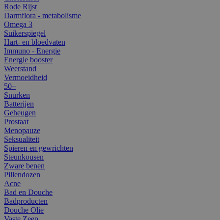
Rode Rijst
Darmflora - metabolisme
Omega 3
Suikerspiegel
Hart- en bloedvaten
Immuno - Energie
Energie booster
Weerstand
Vermoeidheid
50+
Snurken
Batterijen
Geheugen
Prostaat
Menopauze
Seksualiteit
Spieren en gewrichten
Steunkousen
Zware benen
Pillendozen
Acne
Bad en Douche
Badproducten
Douche Olie
Vaste Zeep