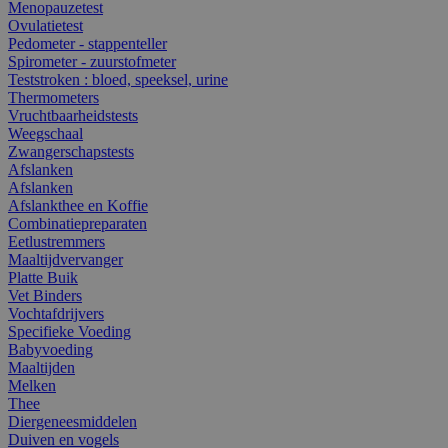
Menopauzetest
Ovulatietest
Pedometer - stappenteller
Spirometer - zuurstofmeter
Teststroken : bloed, speeksel, urine
Thermometers
Vruchtbaarheidstests
Weegschaal
Zwangerschapstests
Afslanken
Afslanken
Afslankthee en Koffie
Combinatiepreparaten
Eetlustremmers
Maaltijdvervanger
Platte Buik
Vet Binders
Vochtafdrijvers
Specifieke Voeding
Babyvoeding
Maaltijden
Melken
Thee
Diergeneesmiddelen
Duiven en vogels