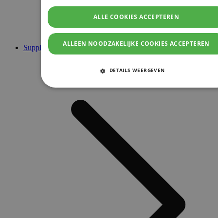
ALLE COOKIES ACCEPTEREN
ALLEEN NOODZAKELIJKE COOKIES ACCEPTEREN
Supplementen
DETAILS WEERGEVEN
STRIKT NOODZAKELIJKE COOKIES
PRESTATIE COOKIES
TARGETING COOKIES
FUNCTIONELE COOKIES
Strikt noodzakelijke cookies
Prestatie cookies