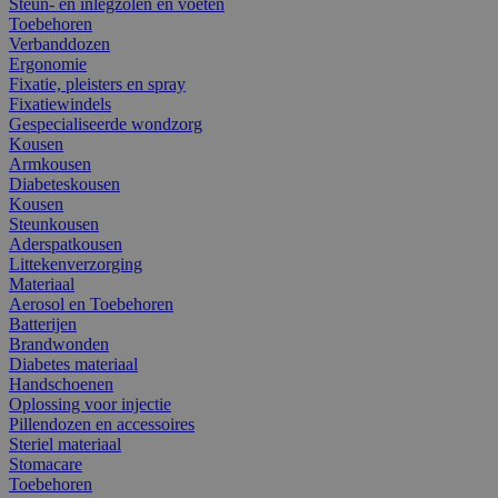
Steun- en inlegzolen en voeten
Toebehoren
Verbanddozen
Ergonomie
Fixatie, pleisters en spray
Fixatiewindels
Gespecialiseerde wondzorg
Kousen
Armkousen
Diabeteskousen
Kousen
Steunkousen
Aderspatkousen
Littekenverzorging
Materiaal
Aerosol en Toebehoren
Batterijen
Brandwonden
Diabetes materiaal
Handschoenen
Oplossing voor injectie
Pillendozen en accessoires
Steriel materiaal
Stomacare
Toebehoren