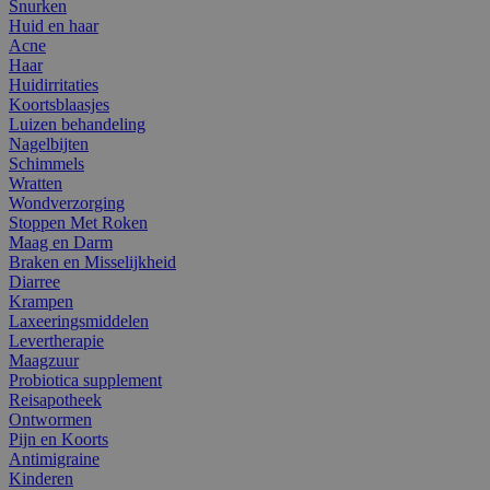
Snurken
Huid en haar
Acne
Haar
Huidirritaties
Koortsblaasjes
Luizen behandeling
Nagelbijten
Schimmels
Wratten
Wondverzorging
Stoppen Met Roken
Maag en Darm
Braken en Misselijkheid
Diarree
Krampen
Laxeeringsmiddelen
Levertherapie
Maagzuur
Probiotica supplement
Reisapotheek
Ontwormen
Pijn en Koorts
Antimigraine
Kinderen