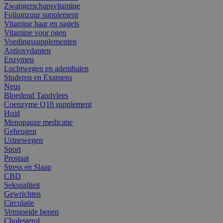
Zwangerschapsvitamine
Foliumzuur supplement
Vitamine haar en nagels
Vitamine voor ogen
Voedingssupplementen
Antioxydanten
Enzymen
Luchtwegen en ademhalen
Studeren en Examens
Neus
Bloedend Tandvlees
Coenzyme Q10 supplement
Huid
Menopauze medicatie
Geheugen
Urinewegen
Sport
Prostaat
Stress en Slaap
CBD
Seksualiteit
Gewrichten
Circulatie
Vermoeide benen
Cholesterol