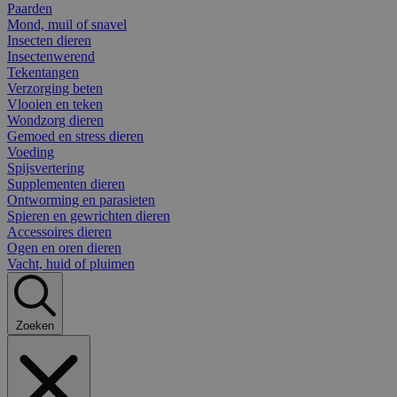
Paarden
Mond, muil of snavel
Insecten dieren
Insectenwerend
Tekentangen
Verzorging beten
Vlooien en teken
Wondzorg dieren
Gemoed en stress dieren
Voeding
Spijsvertering
Supplementen dieren
Ontworming en parasieten
Spieren en gewrichten dieren
Accessoires dieren
Ogen en oren dieren
Vacht, huid of pluimen
Zoeken