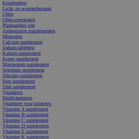
Kruidenthee
Licht- en warmtetherapie
Oliën
Oligo-elementen
Plantaardige olie
Aminozuren supplementen
Mineralen
Calcium supplement
Jodium tabletten
Kalium supplement
Koper supplement
Magnesium supplement
Selenium supplement
Silicium supplement
Ijzer supplement
Zink supplement
Vitaminen
Multivitaminen
Vitaminen voor kinderen
Vitamine A supplement
Vitamine B supplement
Vitamine C supplement
Vitamine D supplement
Vitamine E supplement
Vitamine K supplement