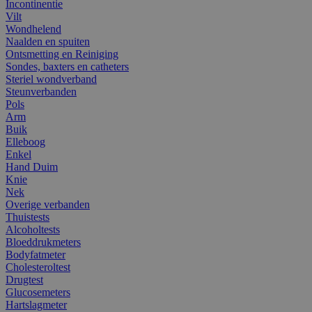
Incontinentie
Vilt
Wondhelend
Naalden en spuiten
Ontsmetting en Reiniging
Sondes, baxters en catheters
Steriel wondverband
Steunverbanden
Pols
Arm
Buik
Elleboog
Enkel
Hand Duim
Knie
Nek
Overige verbanden
Thuistests
Alcoholtests
Bloeddrukmeters
Bodyfatmeter
Cholesteroltest
Drugtest
Glucosemeters
Hartslagmeter