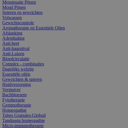
Menstruatie Pijnen
Mond Pijnen
Spieren en gewrichten
Volwassen
Gewichtscontrole
Aromatherapie en Essentiele Olien
Afslanking
Ademhaling
Anti-beet
Anti-haaruitval
Anti-Luizen
Bloedcirculatie
Complex - combinaties
Dagelijks welzijn
Essentiële oliën
Gewrichten & spieren
Huidverzorging
Verstuiver
Bachbloesem
Fytotherapie
Gemmotherapie
Homeopathie
Tubes Granules-Globuli
Tandpasta homeopathie
Micro-immunotherapie