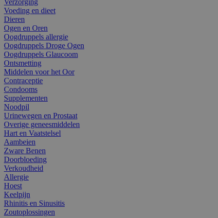
Verzorging
Voeding en dieet
Dieren
Ogen en Oren
Oogdruppels allergie
Oogdruppels Droge Ogen
Oogdruppels Glaucoom
Ontsmetting
Middelen voor het Oor
Contraceptie
Condooms
Supplementen
Noodpil
Urinewegen en Prostaat
Overige geneesmiddelen
Hart en Vaatstelsel
Aambeien
Zware Benen
Doorbloeding
Verkoudheid
Allergie
Hoest
Keelpijn
Rhinitis en Sinusitis
Zoutoplossingen