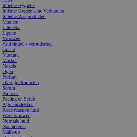
Intieme Hygiëne
Intieme Hygienische Verbanden
Intieme Wasproducten
Mannen
Littekens
Lippen
Vrouwen
Anti rimpel - veroudering
Gelaat
Mascara
Masker
Nagels
Ogen
Parfum
Overige Producten
Serum
Psoriasis
Peeling en Scrub
Pigmentvlekken
Rode reactive huid
Wenkbrauwen
Normale huid
Nachtcreme
Make-up