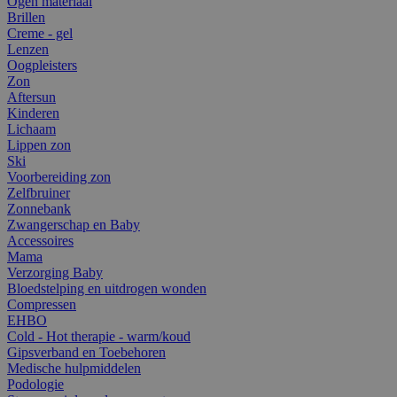
Ogen materiaal
Brillen
Creme - gel
Lenzen
Oogpleisters
Zon
Aftersun
Kinderen
Lichaam
Lippen zon
Ski
Voorbereiding zon
Zelfbruiner
Zonnebank
Zwangerschap en Baby
Accessoires
Mama
Verzorging Baby
Bloedstelping en uitdrogen wonden
Compressen
EHBO
Cold - Hot therapie - warm/koud
Gipsverband en Toebehoren
Medische hulpmiddelen
Podologie