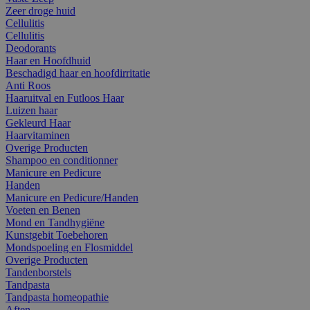
Zeer droge huid
Cellulitis
Cellulitis
Deodorants
Haar en Hoofdhuid
Beschadigd haar en hoofdirritatie
Anti Roos
Haaruitval en Futloos Haar
Luizen haar
Gekleurd Haar
Haarvitaminen
Overige Producten
Shampoo en conditionner
Manicure en Pedicure
Handen
Manicure en Pedicure/Handen
Voeten en Benen
Mond en Tandhygiëne
Kunstgebit Toebehoren
Mondspoeling en Flosmiddel
Overige Producten
Tandenborstels
Tandpasta
Tandpasta homeopathie
Aften