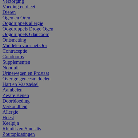
Verzorging
Voeding en dieet
Dieren
Ogen en Oren
Oogdruppels allergie
Oogdruppels Droge Ogen
Oogdruppels Glaucoom
Ontsmetting
Middelen voor het Oor
Contraceptie
Condooms
Supplementen
Noodpil
Urinewegen en Prostaat
Overige geneesmiddelen
Hart en Vaatstelsel
Aambeien
Zware Benen
Doorbloeding
Verkoudheid
Allergie
Hoest
Keelpijn
Rhinitis en Sinusitis
Zoutoplossingen