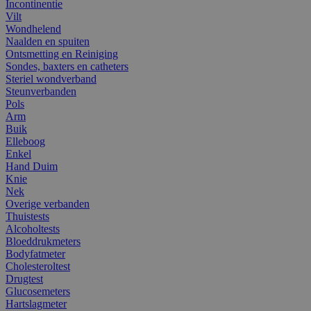
Incontinentie
Vilt
Wondhelend
Naalden en spuiten
Ontsmetting en Reiniging
Sondes, baxters en catheters
Steriel wondverband
Steunverbanden
Pols
Arm
Buik
Elleboog
Enkel
Hand Duim
Knie
Nek
Overige verbanden
Thuistests
Alcoholtests
Bloeddrukmeters
Bodyfatmeter
Cholesteroltest
Drugtest
Glucosemeters
Hartslagmeter