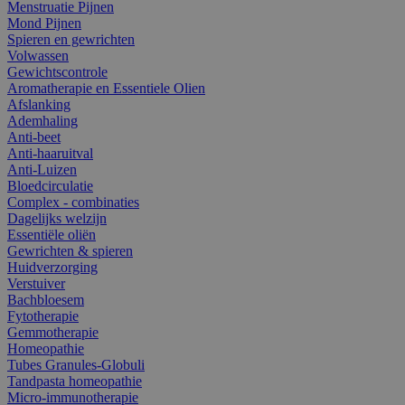
Menstruatie Pijnen
Mond Pijnen
Spieren en gewrichten
Volwassen
Gewichtscontrole
Aromatherapie en Essentiele Olien
Afslanking
Ademhaling
Anti-beet
Anti-haaruitval
Anti-Luizen
Bloedcirculatie
Complex - combinaties
Dagelijks welzijn
Essentiële oliën
Gewrichten & spieren
Huidverzorging
Verstuiver
Bachbloesem
Fytotherapie
Gemmotherapie
Homeopathie
Tubes Granules-Globuli
Tandpasta homeopathie
Micro-immunotherapie