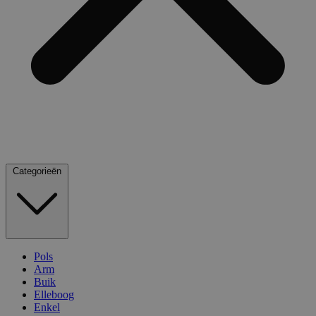
Categorieën
Pols
Arm
Buik
Elleboog
Enkel