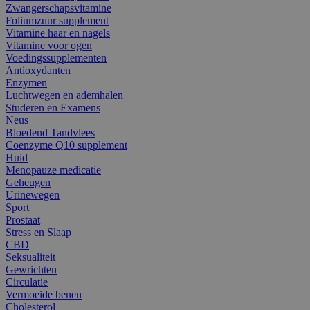
Zwangerschapsvitamine
Foliumzuur supplement
Vitamine haar en nagels
Vitamine voor ogen
Voedingssupplementen
Antioxydanten
Enzymen
Luchtwegen en ademhalen
Studeren en Examens
Neus
Bloedend Tandvlees
Coenzyme Q10 supplement
Huid
Menopauze medicatie
Geheugen
Urinewegen
Sport
Prostaat
Stress en Slaap
CBD
Seksualiteit
Gewrichten
Circulatie
Vermoeide benen
Cholesterol