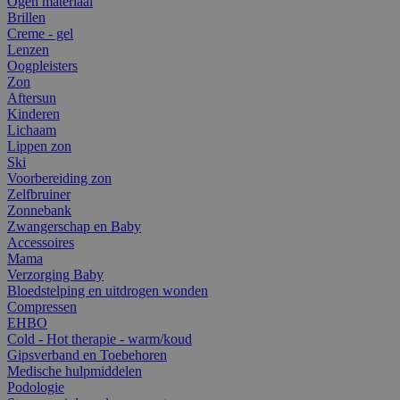
Ogen materiaal
Brillen
Creme - gel
Lenzen
Oogpleisters
Zon
Aftersun
Kinderen
Lichaam
Lippen zon
Ski
Voorbereiding zon
Zelfbruiner
Zonnebank
Zwangerschap en Baby
Accessoires
Mama
Verzorging Baby
Bloedstelping en uitdrogen wonden
Compressen
EHBO
Cold - Hot therapie - warm/koud
Gipsverband en Toebehoren
Medische hulpmiddelen
Podologie