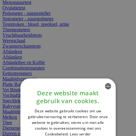
Menopauzetest
Ovulatietest
Pedometer - stappenteller
Spirometer - zuurstofmeter
Teststroken : bloed, speeksel, urine
Thermometers
Vruchtbaarheidstests
Weegschaal
Zwangerschapstests
Afslanken
Afslanken
Afslankthee en Koffie
Combinatiepreparaten
Eetlustremmers
Maaltijdvervanger
Platte Buik
Vet Binders
Deze website maakt
Vochtafdrijvers
gebruik van cookies.
Specifieke Voeding
DUTCH
Babyvoeding
Deze website gebruikt cookies om uw
Maaltijden
FRENCH
gebruikerservaring te verbeteren. Door onze
Melken
website te gebruiken, stemt u in met alle
Thee
ENGLISH
Diergeneesmiddelen
cookies in overeenstemming met ons
Duiven en vogels
Cookiebeleid.
Lees verder