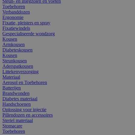
Steun- en inlegzolen en voeten
Toebehoren
Verbanddozen
Ergonomie
Fixatie, pleisters en spray
Fixatiewindels
Gespecialiseerde wondzorg
Kousen
Armkousen
Diabeteskousen
Kousen
Steunkousen
Aderspatkousen
Littekenverzorging
Materiaal
Aerosol en Toebehoren
Batterijen
Brandwonden
Diabetes materiaal
Handschoenen
Oplossing voor injectie
Pillendozen en accessoires
Steriel materiaal
Stomacare
Toebehoren