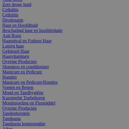
Zeer droge huid
Cellulitis
Cellulitis
Deodorants
Haar en Hoofdhuid
Beschadigd haar en hoofdirritatie
Anti Roos
Haaruitval en Futloos Haar
Luizen haar
Gekleurd Haar
Haarvitaminen
Overige Producten
Shampoo en conditionner
Manicure en Pedicure
Handen
Manicure en Pedicure/Handen
Voeten en Benen
Mond en Tandhygiëne
Kunstgebit Toebehoren
Mondspoeling en Flosmiddel
Overige Producten
Tandenborstels
Tandpasta
Tandpasta homeopathie
Aften