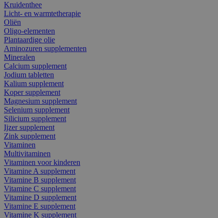
Kruidenthee
Licht- en warmtetherapie
Oliën
Oligo-elementen
Plantaardige olie
Aminozuren supplementen
Mineralen
Calcium supplement
Jodium tabletten
Kalium supplement
Koper supplement
Magnesium supplement
Selenium supplement
Silicium supplement
Ijzer supplement
Zink supplement
Vitaminen
Multivitaminen
Vitaminen voor kinderen
Vitamine A supplement
Vitamine B supplement
Vitamine C supplement
Vitamine D supplement
Vitamine E supplement
Vitamine K supplement