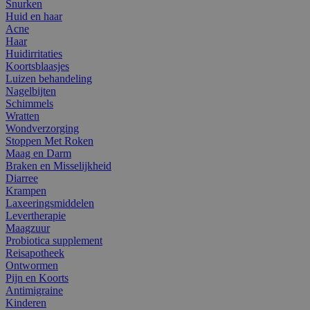
Snurken
Huid en haar
Acne
Haar
Huidirritaties
Koortsblaasjes
Luizen behandeling
Nagelbijten
Schimmels
Wratten
Wondverzorging
Stoppen Met Roken
Maag en Darm
Braken en Misselijkheid
Diarree
Krampen
Laxeeringsmiddelen
Levertherapie
Maagzuur
Probiotica supplement
Reisapotheek
Ontwormen
Pijn en Koorts
Antimigraine
Kinderen