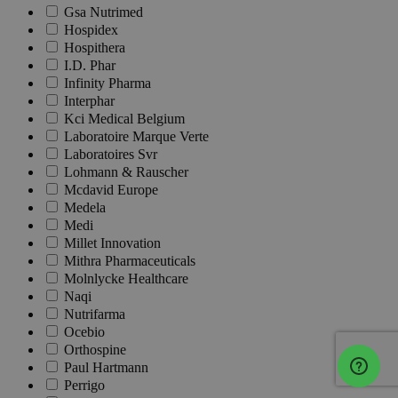
Gsa Nutrimed
Hospidex
Hospithera
I.D. Phar
Infinity Pharma
Interphar
Kci Medical Belgium
Laboratoire Marque Verte
Laboratoires Svr
Lohmann & Rauscher
Mcdavid Europe
Medela
Medi
Millet Innovation
Mithra Pharmaceuticals
Molnlycke Healthcare
Naqi
Nutrifarma
Ocebio
Orthospine
Paul Hartmann
Perrigo