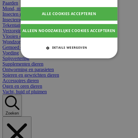
Paarden
Mond, muil of snavel
ALLE COOKIES ACCEPTEREN
Insecten dieren
Insectenwerend
Tekentangen
ALLEEN NOODZAKELIJKE COOKIES ACCEPTEREN
Verzorging beten
Vlooien en teken
Wondzorg dieren
Gemoed en stress dieren
DETAILS WEERGEVEN
Voeding
STRIKT NOODZAKELIJKE
Spijsvertering
COOKIES
Supplementen dieren
Ontworming en parasieten
Spieren en gewrichten dieren
PRESTATIE COOKIES
Accessoires dieren
Ogen en oren dieren
TARGETING COOKIES
Vacht, huid of pluimen
FUNCTIONELE COOKIES
Zoeken
Strikt noodzakelijke cookies