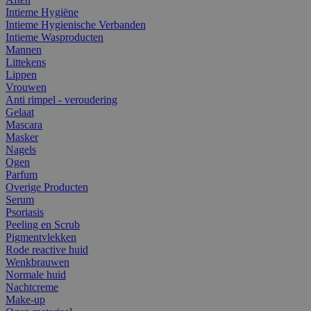
Intieme Hygiëne
Intieme Hygienische Verbanden
Intieme Wasproducten
Mannen
Littekens
Lippen
Vrouwen
Anti rimpel - veroudering
Gelaat
Mascara
Masker
Nagels
Ogen
Parfum
Overige Producten
Serum
Psoriasis
Peeling en Scrub
Pigmentvlekken
Rode reactive huid
Wenkbrauwen
Normale huid
Nachtcreme
Make-up