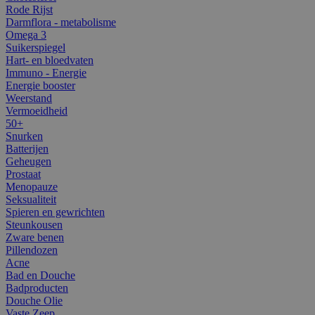
Rode Rijst
Darmflora - metabolisme
Omega 3
Suikerspiegel
Hart- en bloedvaten
Immuno - Energie
Energie booster
Weerstand
Vermoeidheid
50+
Snurken
Batterijen
Geheugen
Prostaat
Menopauze
Seksualiteit
Spieren en gewrichten
Steunkousen
Zware benen
Pillendozen
Acne
Bad en Douche
Badproducten
Douche Olie
Vaste Zeep