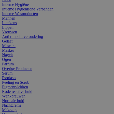
Intieme Hygiëne
Intieme Hygienische Verbanden
Intieme Wasproducten
Mannen
Littekens
Lippen
Vrouwen
Anti rimpel - veroudering
Gelaat
Mascara
Masker
Nagels
Ogen
Parfum
Overige Producten
Serum
Psoriasis
Peeling en Scrub
Pigmentvlekken
Rode reactive huid
Wenkbrauwen
Normale huid
Nachtcreme
Make-up