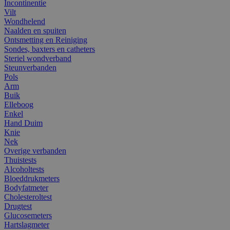
Incontinentie
Vilt
Wondhelend
Naalden en spuiten
Ontsmetting en Reiniging
Sondes, baxters en catheters
Steriel wondverband
Steunverbanden
Pols
Arm
Buik
Elleboog
Enkel
Hand Duim
Knie
Nek
Overige verbanden
Thuistests
Alcoholtests
Bloeddrukmeters
Bodyfatmeter
Cholesteroltest
Drugtest
Glucosemeters
Hartslagmeter