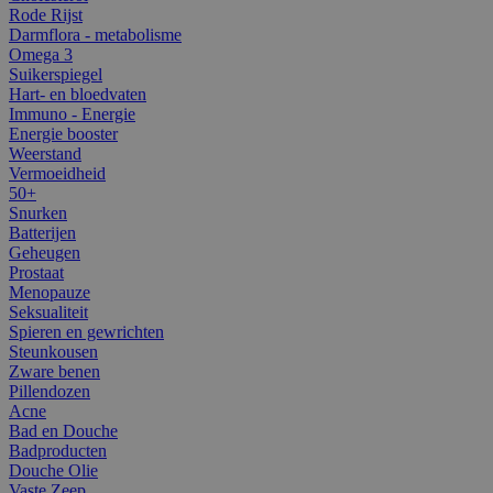
Rode Rijst
Darmflora - metabolisme
Omega 3
Suikerspiegel
Hart- en bloedvaten
Immuno - Energie
Energie booster
Weerstand
Vermoeidheid
50+
Snurken
Batterijen
Geheugen
Prostaat
Menopauze
Seksualiteit
Spieren en gewrichten
Steunkousen
Zware benen
Pillendozen
Acne
Bad en Douche
Badproducten
Douche Olie
Vaste Zeep