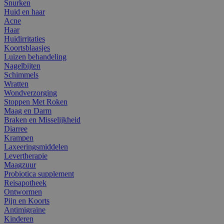
Snurken
Huid en haar
Acne
Haar
Huidirritaties
Koortsblaasjes
Luizen behandeling
Nagelbijten
Schimmels
Wratten
Wondverzorging
Stoppen Met Roken
Maag en Darm
Braken en Misselijkheid
Diarree
Krampen
Laxeeringsmiddelen
Levertherapie
Maagzuur
Probiotica supplement
Reisapotheek
Ontwormen
Pijn en Koorts
Antimigraine
Kinderen