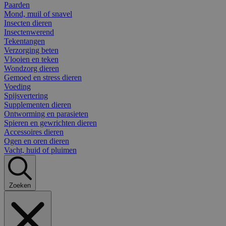
Paarden
Mond, muil of snavel
Insecten dieren
Insectenwerend
Tekentangen
Verzorging beten
Vlooien en teken
Wondzorg dieren
Gemoed en stress dieren
Voeding
Spijsvertering
Supplementen dieren
Ontworming en parasieten
Spieren en gewrichten dieren
Accessoires dieren
Ogen en oren dieren
Vacht, huid of pluimen
Zoeken