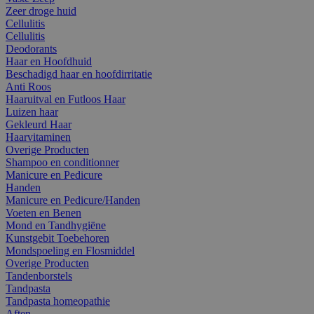
Zeer droge huid
Cellulitis
Cellulitis
Deodorants
Haar en Hoofdhuid
Beschadigd haar en hoofdirritatie
Anti Roos
Haaruitval en Futloos Haar
Luizen haar
Gekleurd Haar
Haarvitaminen
Overige Producten
Shampoo en conditionner
Manicure en Pedicure
Handen
Manicure en Pedicure/Handen
Voeten en Benen
Mond en Tandhygiëne
Kunstgebit Toebehoren
Mondspoeling en Flosmiddel
Overige Producten
Tandenborstels
Tandpasta
Tandpasta homeopathie
Aften