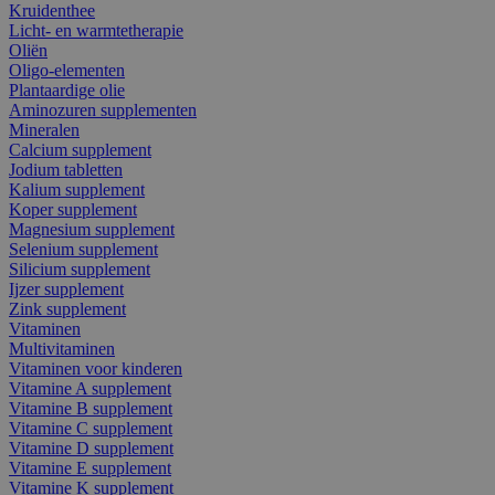
Kruidenthee
Licht- en warmtetherapie
Oliën
Oligo-elementen
Plantaardige olie
Aminozuren supplementen
Mineralen
Calcium supplement
Jodium tabletten
Kalium supplement
Koper supplement
Magnesium supplement
Selenium supplement
Silicium supplement
Ijzer supplement
Zink supplement
Vitaminen
Multivitaminen
Vitaminen voor kinderen
Vitamine A supplement
Vitamine B supplement
Vitamine C supplement
Vitamine D supplement
Vitamine E supplement
Vitamine K supplement