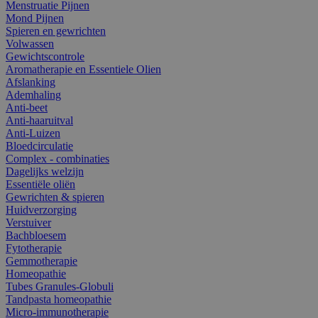
Menstruatie Pijnen
Mond Pijnen
Spieren en gewrichten
Volwassen
Gewichtscontrole
Aromatherapie en Essentiele Olien
Afslanking
Ademhaling
Anti-beet
Anti-haaruitval
Anti-Luizen
Bloedcirculatie
Complex - combinaties
Dagelijks welzijn
Essentiële oliën
Gewrichten & spieren
Huidverzorging
Verstuiver
Bachbloesem
Fytotherapie
Gemmotherapie
Homeopathie
Tubes Granules-Globuli
Tandpasta homeopathie
Micro-immunotherapie