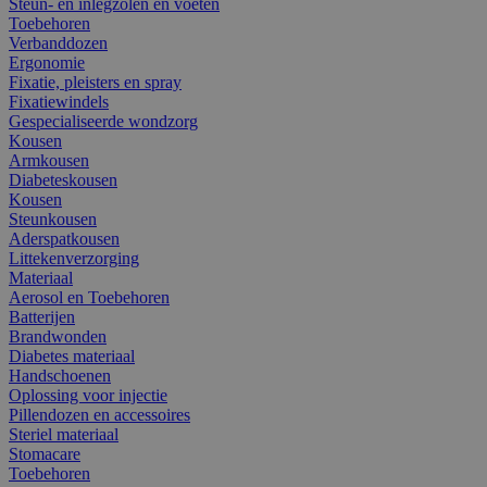
Steun- en inlegzolen en voeten
Toebehoren
Verbanddozen
Ergonomie
Fixatie, pleisters en spray
Fixatiewindels
Gespecialiseerde wondzorg
Kousen
Armkousen
Diabeteskousen
Kousen
Steunkousen
Aderspatkousen
Littekenverzorging
Materiaal
Aerosol en Toebehoren
Batterijen
Brandwonden
Diabetes materiaal
Handschoenen
Oplossing voor injectie
Pillendozen en accessoires
Steriel materiaal
Stomacare
Toebehoren