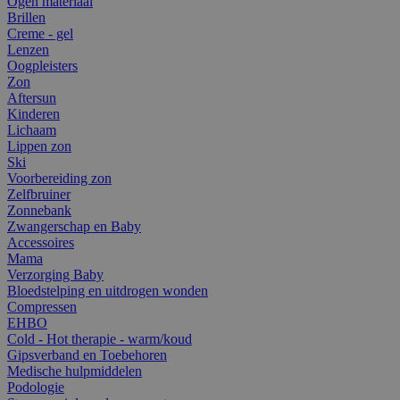
Ogen materiaal
Brillen
Creme - gel
Lenzen
Oogpleisters
Zon
Aftersun
Kinderen
Lichaam
Lippen zon
Ski
Voorbereiding zon
Zelfbruiner
Zonnebank
Zwangerschap en Baby
Accessoires
Mama
Verzorging Baby
Bloedstelping en uitdrogen wonden
Compressen
EHBO
Cold - Hot therapie - warm/koud
Gipsverband en Toebehoren
Medische hulpmiddelen
Podologie