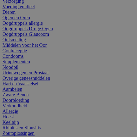
Verzorging
Voeding en dieet
Dieren
Ogen en Oren
Oogdruppels allergie
Oogdruppels Droge Ogen
Oogdruppels Glaucoom
Ontsmetting
Middelen voor het Oor
Contraceptie
Condooms
Supplementen
Noodpil
Urinewegen en Prostaat
Overige geneesmiddelen
Hart en Vaatstelsel
Aambeien
Zware Benen
Doorbloeding
Verkoudheid
Allergie
Hoest
Keelpijn
Rhinitis en Sinusitis
Zoutoplossingen