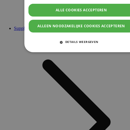
ALLE COOKIES ACCEPTEREN
ALLEEN NOODZAKELIJKE COOKIES ACCEPTEREN
Supplementen
DETAILS WEERGEVEN
STRIKT NOODZAKELIJKE COOKIES
PRESTATIE COOKIES
TARGETING COOKIES
FUNCTIONELE COOKIES
Strikt noodzakelijke cookies
Prestatie cookies