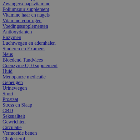
Zwangerschapsvitamine
Foliumzuur supplement
Vitamine haar en nagels
Vitamine voor ogen
Voedingssupplementen
Antioxydanten
Enzymen
Luchtwegen en ademhalen
Studeren en Examens
Neus
Bloedend Tandvlees
Coenzyme Q10 supplement
Huid
Menopauze medicatie
Geheugen
Urinewegen
Sport
Prostaat
Stress en Slaap
CBD
Seksualiteit
Gewrichten
Circulatie
Vermoeide benen
Cholesterol