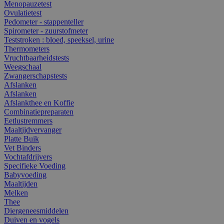
Menopauzetest
Ovulatietest
Pedometer - stappenteller
Spirometer - zuurstofmeter
Teststroken : bloed, speeksel, urine
Thermometers
Vruchtbaarheidstests
Weegschaal
Zwangerschapstests
Afslanken
Afslanken
Afslankthee en Koffie
Combinatiepreparaten
Eetlustremmers
Maaltijdvervanger
Platte Buik
Vet Binders
Vochtafdrijvers
Specifieke Voeding
Babyvoeding
Maaltijden
Melken
Thee
Diergeneesmiddelen
Duiven en vogels