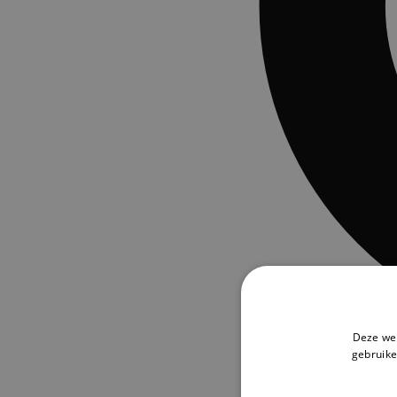
Deze web
gebruike