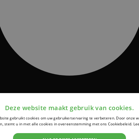
Deze website maakt gebruik van cookies.
site gebruikt cookies om uw gebruikerservaring te verbeteren. Door onze w
n, stemt u in met alle cookies in overeenstemming met ons Cookiebeleid.
Le