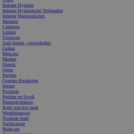
Intieme Hygiëne
Intieme Hygienische Verbanden
Intieme Wasproducten
Mannen
Littekens
Lippen
Vrouwen
Anti rimpel - veroudering
Gelaat
Mascara
Masker
Nagels
Ogen
Parfum
Overige Producten
Serum
Psoriasis
Peeling en Scrub
Pigmentvlekken
Rode reactive huid
Wenkbrauwen
Normale huid
Nachtcreme
Make-up