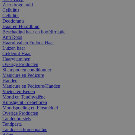
Zeer droge huid
Cellulitis
Cellulitis
Deodorants
Haar en Hoofdhuid
Beschadigd haar en hoofdirritatie
Anti Roos
Haaruitval en Futloos Haar
Luizen haar
Gekleurd Haar
Haarvitaminen
Overige Producten
Shampoo en conditionner
Manicure en Pedicure
Handen
Manicure en Pedicure/Handen
Voeten en Benen
Mond en Tandhygiëne
Kunstgebit Toebehoren
Mondspoeling en Flosmiddel
Overige Producten
Tandenborstels
Tandpasta
Tandpasta homeopathie
Aften