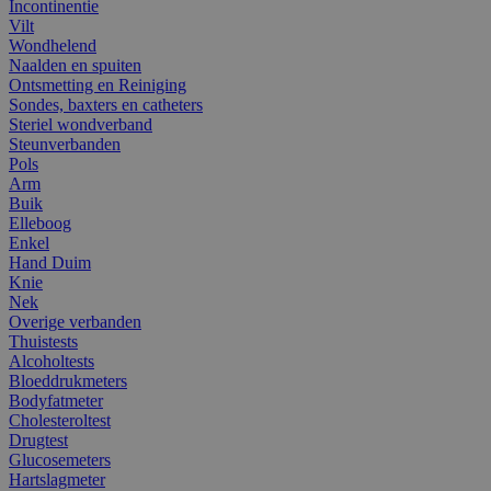
Incontinentie
Vilt
Wondhelend
Naalden en spuiten
Ontsmetting en Reiniging
Sondes, baxters en catheters
Steriel wondverband
Steunverbanden
Pols
Arm
Buik
Elleboog
Enkel
Hand Duim
Knie
Nek
Overige verbanden
Thuistests
Alcoholtests
Bloeddrukmeters
Bodyfatmeter
Cholesteroltest
Drugtest
Glucosemeters
Hartslagmeter