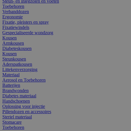
Steun- en inlegzolen en voeten
Toebehoren
Verbanddozen
Ergonomie
Fixatie, pleisters en spray
Fixatiewindels
Gespecialiseerde wondzorg
Kousen
Armkousen
Diabeteskousen
Kousen
Steunkousen
Aderspatkousen
Littekenverzorging
Materiaal
Aerosol en Toebehoren
Batterijen
Brandwonden
Diabetes materiaal
Handschoenen
Oplossing voor injectie
Pillendozen en accessoires
Steriel materiaal
Stomacare
Toebehoren