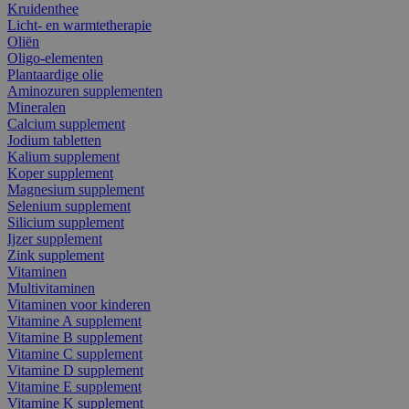
Kruidenthee
Licht- en warmtetherapie
Oliën
Oligo-elementen
Plantaardige olie
Aminozuren supplementen
Mineralen
Calcium supplement
Jodium tabletten
Kalium supplement
Koper supplement
Magnesium supplement
Selenium supplement
Silicium supplement
Ijzer supplement
Zink supplement
Vitaminen
Multivitaminen
Vitaminen voor kinderen
Vitamine A supplement
Vitamine B supplement
Vitamine C supplement
Vitamine D supplement
Vitamine E supplement
Vitamine K supplement