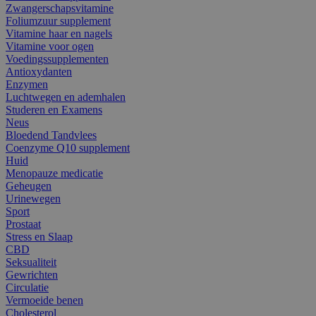
Zwangerschapsvitamine
Foliumzuur supplement
Vitamine haar en nagels
Vitamine voor ogen
Voedingssupplementen
Antioxydanten
Enzymen
Luchtwegen en ademhalen
Studeren en Examens
Neus
Bloedend Tandvlees
Coenzyme Q10 supplement
Huid
Menopauze medicatie
Geheugen
Urinewegen
Sport
Prostaat
Stress en Slaap
CBD
Seksualiteit
Gewrichten
Circulatie
Vermoeide benen
Cholesterol