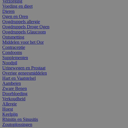
Verzorging
Voeding en dieet
Dieren
Ogen en Oren
Oogdruppels allergie
Oogdruppels Droge Ogen
Oogdruppels Glaucoom
Ontsmetting
Middelen voor het Oor
Contraceptie
Condooms
Supplementen
Noodpil
Urinewegen en Prostaat
Overige geneesmiddelen
Hart en Vaatstelsel
Aambeien
Zware Benen
Doorbloeding
Verkoudheid
Allergie
Hoest
Keelpijn
Rhinitis en Sinusitis
Zoutoplossingen