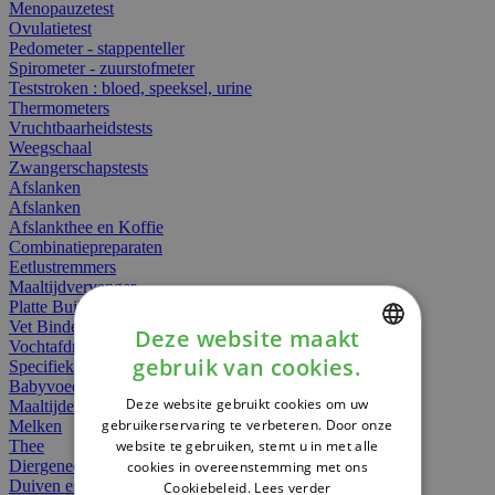
Menopauzetest
Ovulatietest
Pedometer - stappenteller
Spirometer - zuurstofmeter
Teststroken : bloed, speeksel, urine
Thermometers
Vruchtbaarheidstests
Weegschaal
Zwangerschapstests
Afslanken
Afslanken
Afslankthee en Koffie
Combinatiepreparaten
Eetlustremmers
Maaltijdvervanger
Platte Buik
Vet Binders
Deze website maakt
Vochtafdrijvers
gebruik van cookies.
Specifieke Voeding
DUTCH
Babyvoeding
Deze website gebruikt cookies om uw
Maaltijden
FRENCH
gebruikerservaring te verbeteren. Door onze
Melken
website te gebruiken, stemt u in met alle
Thee
ENGLISH
Diergeneesmiddelen
cookies in overeenstemming met ons
Duiven en vogels
Cookiebeleid.
Lees verder