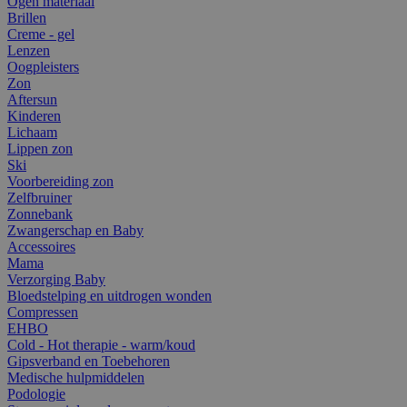
Ogen materiaal
Brillen
Creme - gel
Lenzen
Oogpleisters
Zon
Aftersun
Kinderen
Lichaam
Lippen zon
Ski
Voorbereiding zon
Zelfbruiner
Zonnebank
Zwangerschap en Baby
Accessoires
Mama
Verzorging Baby
Bloedstelping en uitdrogen wonden
Compressen
EHBO
Cold - Hot therapie - warm/koud
Gipsverband en Toebehoren
Medische hulpmiddelen
Podologie