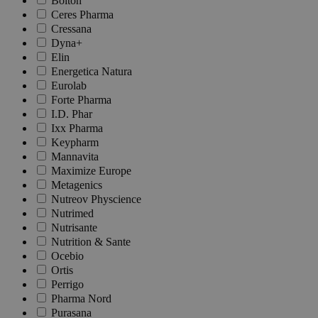
Bolton
Ceres Pharma
Cressana
Dyna+
Elin
Energetica Natura
Eurolab
Forte Pharma
I.D. Phar
Ixx Pharma
Keypharm
Mannavita
Maximize Europe
Metagenics
Nutreov Physcience
Nutrimed
Nutrisante
Nutrition & Sante
Ocebio
Ortis
Perrigo
Pharma Nord
Purasana