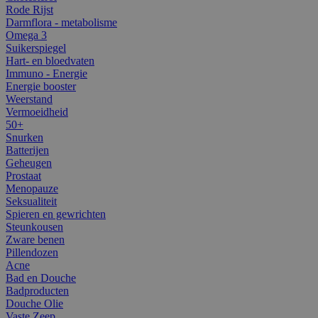
Rode Rijst
Darmflora - metabolisme
Omega 3
Suikerspiegel
Hart- en bloedvaten
Immuno - Energie
Energie booster
Weerstand
Vermoeidheid
50+
Snurken
Batterijen
Geheugen
Prostaat
Menopauze
Seksualiteit
Spieren en gewrichten
Steunkousen
Zware benen
Pillendozen
Acne
Bad en Douche
Badproducten
Douche Olie
Vaste Zeep