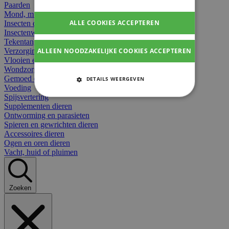
Paarden
Mond, muil of snavel
ALLE COOKIES ACCEPTEREN
Insecten dieren
Insectenwerend
Tekentangen
ALLEEN NOODZAKELIJKE COOKIES ACCEPTEREN
Verzorging beten
Vlooien en teken
Wondzorg dieren
Gemoed en stress dieren
DETAILS WEERGEVEN
Voeding
STRIKT NOODZAKELIJKE
Spijsvertering
COOKIES
Supplementen dieren
Ontworming en parasieten
Spieren en gewrichten dieren
PRESTATIE COOKIES
Accessoires dieren
Ogen en oren dieren
TARGETING COOKIES
Vacht, huid of pluimen
FUNCTIONELE COOKIES
Zoeken
Strikt noodzakelijke cookies