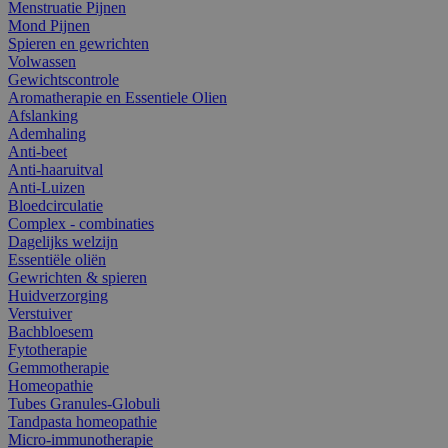
Menstruatie Pijnen
Mond Pijnen
Spieren en gewrichten
Volwassen
Gewichtscontrole
Aromatherapie en Essentiele Olien
Afslanking
Ademhaling
Anti-beet
Anti-haaruitval
Anti-Luizen
Bloedcirculatie
Complex - combinaties
Dagelijks welzijn
Essentiële oliën
Gewrichten & spieren
Huidverzorging
Verstuiver
Bachbloesem
Fytotherapie
Gemmotherapie
Homeopathie
Tubes Granules-Globuli
Tandpasta homeopathie
Micro-immunotherapie