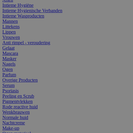
Intieme Hygiëne
Intieme Hygienische Verbanden
Intieme Wasproducten
Mannen
Littekens
Lippen
Vrouwen
Anti rimpel - veroudering
Gelaat
Mascara
Masker
Nagels
Ogen
Parfum
Overige Producten
Serum
Psoriasis
Peeling en Scrub
Pigmentvlekken
Rode reactive huid
Wenkbrauwen
Normale huid
Nachtcreme
Make-up