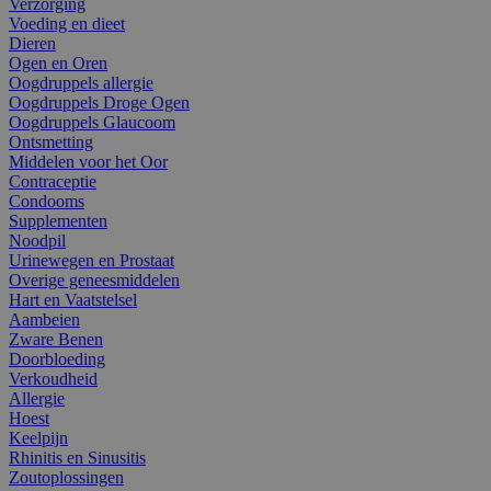
Verzorging
Voeding en dieet
Dieren
Ogen en Oren
Oogdruppels allergie
Oogdruppels Droge Ogen
Oogdruppels Glaucoom
Ontsmetting
Middelen voor het Oor
Contraceptie
Condooms
Supplementen
Noodpil
Urinewegen en Prostaat
Overige geneesmiddelen
Hart en Vaatstelsel
Aambeien
Zware Benen
Doorbloeding
Verkoudheid
Allergie
Hoest
Keelpijn
Rhinitis en Sinusitis
Zoutoplossingen