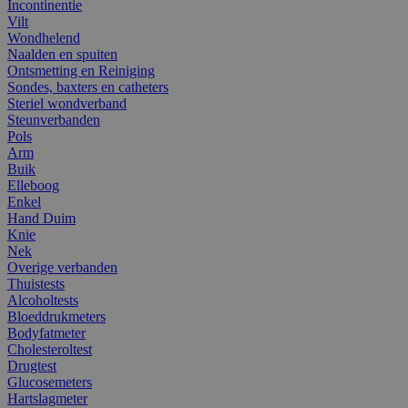
Incontinentie
Vilt
Wondhelend
Naalden en spuiten
Ontsmetting en Reiniging
Sondes, baxters en catheters
Steriel wondverband
Steunverbanden
Pols
Arm
Buik
Elleboog
Enkel
Hand Duim
Knie
Nek
Overige verbanden
Thuistests
Alcoholtests
Bloeddrukmeters
Bodyfatmeter
Cholesteroltest
Drugtest
Glucosemeters
Hartslagmeter