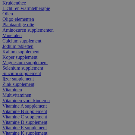
Kruidenthee
Licht- en warmtetherapie
Oliën
Oligo-elementen
Plantaardige olie
Aminozuren supplementen
Mineralen
Calcium supplement
Jodium tabletten
Kalium supplement
Koper supplement
Magnesium supplement
Selenium supplement
Silicium supplement
Ijzer supplement
Zink supplement
Vitaminen
Multivitaminen
Vitaminen voor kinderen
Vitamine A supplement
Vitamine B supplement
Vitamine C supplement
Vitamine D supplement
Vitamine E supplement
Vitamine K supplement