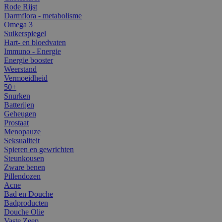
Rode Rijst
Darmflora - metabolisme
Omega 3
Suikerspiegel
Hart- en bloedvaten
Immuno - Energie
Energie booster
Weerstand
Vermoeidheid
50+
Snurken
Batterijen
Geheugen
Prostaat
Menopauze
Seksualiteit
Spieren en gewrichten
Steunkousen
Zware benen
Pillendozen
Acne
Bad en Douche
Badproducten
Douche Olie
Vaste Zeep