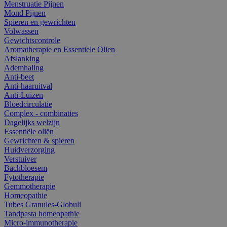
Menstruatie Pijnen
Mond Pijnen
Spieren en gewrichten
Volwassen
Gewichtscontrole
Aromatherapie en Essentiele Olien
Afslanking
Ademhaling
Anti-beet
Anti-haaruitval
Anti-Luizen
Bloedcirculatie
Complex - combinaties
Dagelijks welzijn
Essentiële oliën
Gewrichten & spieren
Huidverzorging
Verstuiver
Bachbloesem
Fytotherapie
Gemmotherapie
Homeopathie
Tubes Granules-Globuli
Tandpasta homeopathie
Micro-immunotherapie