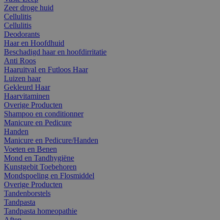
Zeer droge huid
Cellulitis
Cellulitis
Deodorants
Haar en Hoofdhuid
Beschadigd haar en hoofdirritatie
Anti Roos
Haaruitval en Futloos Haar
Luizen haar
Gekleurd Haar
Haarvitaminen
Overige Producten
Shampoo en conditionner
Manicure en Pedicure
Handen
Manicure en Pedicure/Handen
Voeten en Benen
Mond en Tandhygiëne
Kunstgebit Toebehoren
Mondspoeling en Flosmiddel
Overige Producten
Tandenborstels
Tandpasta
Tandpasta homeopathie
Aften