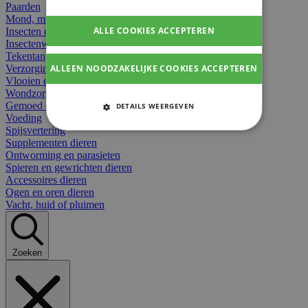
Paarden
Mond, muil of snavel
ALLE COOKIES ACCEPTEREN
Insecten dieren
Insectenwerend
Tekentangen
ALLEEN NOODZAKELIJKE COOKIES ACCEPTEREN
Verzorging beten
Vlooien en teken
Wondzorg dieren
Gemoed en stress dieren
DETAILS WEERGEVEN
Voeding
STRIKT NOODZAKELIJKE
Spijsvertering
COOKIES
Supplementen dieren
Ontworming en parasieten
Spieren en gewrichten dieren
PRESTATIE COOKIES
Accessoires dieren
Ogen en oren dieren
TARGETING COOKIES
Vacht, huid of pluimen
FUNCTIONELE COOKIES
Zoeken
Strikt noodzakelijke cookies