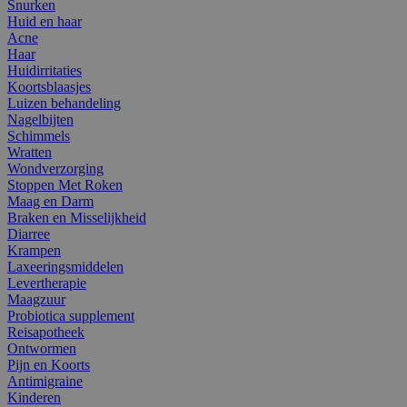
Snurken
Huid en haar
Acne
Haar
Huidirritaties
Koortsblaasjes
Luizen behandeling
Nagelbijten
Schimmels
Wratten
Wondverzorging
Stoppen Met Roken
Maag en Darm
Braken en Misselijkheid
Diarree
Krampen
Laxeeringsmiddelen
Levertherapie
Maagzuur
Probiotica supplement
Reisapotheek
Ontwormen
Pijn en Koorts
Antimigraine
Kinderen