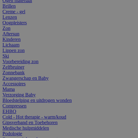
Ogen materiaal
Brillen
Creme - gel
Lenzen
Oogpleisters
Zon
Aftersun
Kinderen
Lichaam
Lippen zon
Ski
Voorbereiding zon
Zelfbruiner
Zonnebank
Zwangerschap en Baby
Accessoires
Mama
Verzorging Baby
Bloedstelping en uitdrogen wonden
Compressen
EHBO
Cold - Hot therapie - warm/koud
Gipsverband en Toebehoren
Medische hulpmiddelen
Podologie