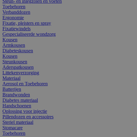
Steun- en inlegzolen en voeten
Toebehoren
Verbanddozen
Ergonomie
Fixatie, pleisters en spray
Fixatiewindels
Gespecialiseerde wondzorg
Kousen
Armkousen
Diabeteskousen
Kousen
Steunkousen
Aderspatkousen
Littekenverzorging
Materiaal
Aerosol en Toebehoren
Batterijen
Brandwonden
Diabetes materiaal
Handschoenen
Oplossing voor injectie
Pillendozen en accessoires
Steriel materiaal
Stomacare
Toebehoren