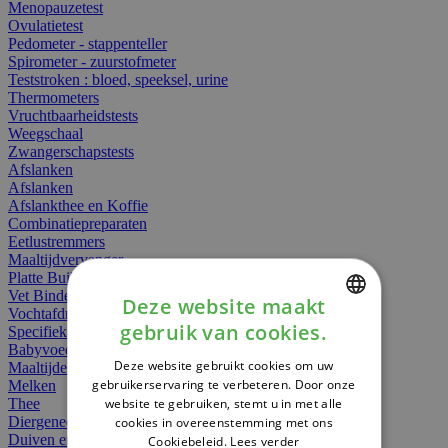
Menopauzetest
Ovulatietest
Pedometer - stappenteller
Spirometer - zuurstofmeter
Teststroken : bloed, speeksel, urine
Thermometers
Vruchtbaarheidstests
Weegschaal
Zwangerschapstests
Afslanken
Afslanken
Afslankthee en Koffie
Combinatiepreparaten
Eetlustremmers
Maaltijdvervanger
Platte Buik
Vet Binders
Deze website maakt
Vochtafdrijvers
gebruik van cookies.
Specifieke Voeding
DUTCH
Babyvoeding
Deze website gebruikt cookies om uw
Maaltijden
FRENCH
gebruikerservaring te verbeteren. Door onze
Melken
website te gebruiken, stemt u in met alle
Thee
ENGLISH
Diergeneesmiddelen
cookies in overeenstemming met ons
Duiven en vogels
Cookiebeleid.
Lees verder