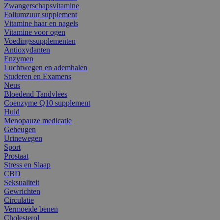
Zwangerschapsvitamine
Foliumzuur supplement
Vitamine haar en nagels
Vitamine voor ogen
Voedingssupplementen
Antioxydanten
Enzymen
Luchtwegen en ademhalen
Studeren en Examens
Neus
Bloedend Tandvlees
Coenzyme Q10 supplement
Huid
Menopauze medicatie
Geheugen
Urinewegen
Sport
Prostaat
Stress en Slaap
CBD
Seksualiteit
Gewrichten
Circulatie
Vermoeide benen
Cholesterol