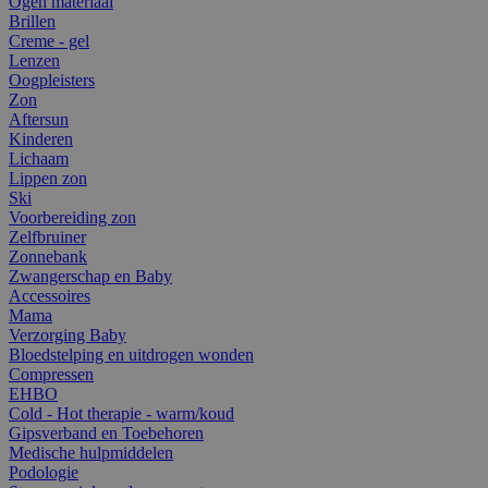
Ogen materiaal
Brillen
Creme - gel
Lenzen
Oogpleisters
Zon
Aftersun
Kinderen
Lichaam
Lippen zon
Ski
Voorbereiding zon
Zelfbruiner
Zonnebank
Zwangerschap en Baby
Accessoires
Mama
Verzorging Baby
Bloedstelping en uitdrogen wonden
Compressen
EHBO
Cold - Hot therapie - warm/koud
Gipsverband en Toebehoren
Medische hulpmiddelen
Podologie