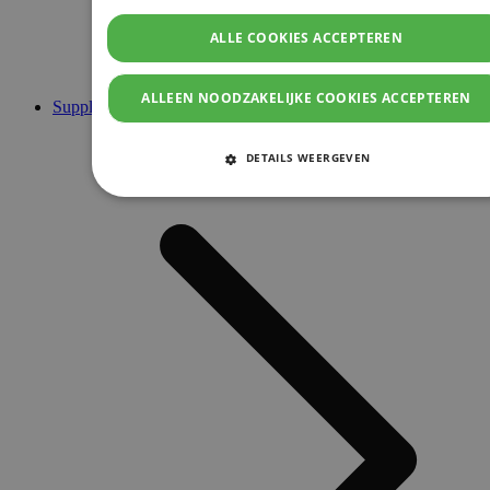
ALLE COOKIES ACCEPTEREN
ALLEEN NOODZAKELIJKE COOKIES ACCEPTEREN
Supplementen
DETAILS WEERGEVEN
STRIKT NOODZAKELIJKE COOKIES
PRESTATIE COOKIES
TARGETING COOKIES
FUNCTIONELE COOKIES
Strikt noodzakelijke cookies
Prestatie cookies