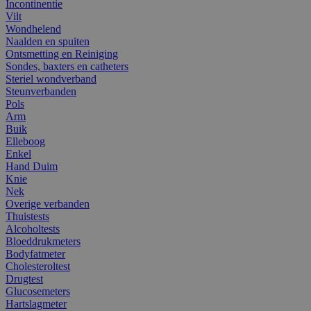
Incontinentie
Vilt
Wondhelend
Naalden en spuiten
Ontsmetting en Reiniging
Sondes, baxters en catheters
Steriel wondverband
Steunverbanden
Pols
Arm
Buik
Elleboog
Enkel
Hand Duim
Knie
Nek
Overige verbanden
Thuistests
Alcoholtests
Bloeddrukmeters
Bodyfatmeter
Cholesteroltest
Drugtest
Glucosemeters
Hartslagmeter