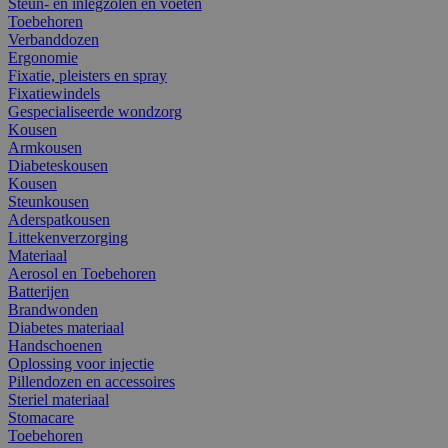
Steun- en inlegzolen en voeten
Toebehoren
Verbanddozen
Ergonomie
Fixatie, pleisters en spray
Fixatiewindels
Gespecialiseerde wondzorg
Kousen
Armkousen
Diabeteskousen
Kousen
Steunkousen
Aderspatkousen
Littekenverzorging
Materiaal
Aerosol en Toebehoren
Batterijen
Brandwonden
Diabetes materiaal
Handschoenen
Oplossing voor injectie
Pillendozen en accessoires
Steriel materiaal
Stomacare
Toebehoren