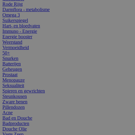
Rode Rijst
Darmflora - metabolisme
Omega 3
Suikerspiegel
Hart- en bloedvaten
Immuno - Energie
Energie booster
Weerstand
Vermoeidheid
50+
Snurken
Batterijen
Geheugen
Prostaat
Menopauze
Seksualiteit
Spieren en gewrichten
Steunkousen
Zware benen
Pillendozen
Acne
Bad en Douche
Badproducten
Douche Olie
Vaste Zeep