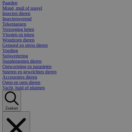
Paarden
Mond, muil of snavel
Insecten dieren
Insectenwerend
Tekentangen
Verzorging beten
Vlooien en teken
Wondzorg dieren
Gemoed en stress dieren
Voeding
Spijsvertering
Supplementen dieren
Ontworming en parasieten
Spieren en gewrichten dieren
Accessoires dieren
Ogen en oren dieren
Vacht, huid of pluimen
Zoeken