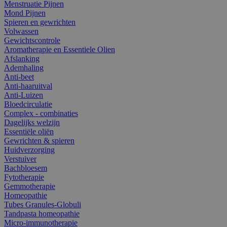
Menstruatie Pijnen
Mond Pijnen
Spieren en gewrichten
Volwassen
Gewichtscontrole
Aromatherapie en Essentiele Olien
Afslanking
Ademhaling
Anti-beet
Anti-haaruitval
Anti-Luizen
Bloedcirculatie
Complex - combinaties
Dagelijks welzijn
Essentiële oliën
Gewrichten & spieren
Huidverzorging
Verstuiver
Bachbloesem
Fytotherapie
Gemmotherapie
Homeopathie
Tubes Granules-Globuli
Tandpasta homeopathie
Micro-immunotherapie