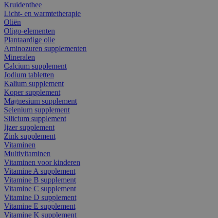
Kruidenthee
Licht- en warmtetherapie
Oliën
Oligo-elementen
Plantaardige olie
Aminozuren supplementen
Mineralen
Calcium supplement
Jodium tabletten
Kalium supplement
Koper supplement
Magnesium supplement
Selenium supplement
Silicium supplement
Ijzer supplement
Zink supplement
Vitaminen
Multivitaminen
Vitaminen voor kinderen
Vitamine A supplement
Vitamine B supplement
Vitamine C supplement
Vitamine D supplement
Vitamine E supplement
Vitamine K supplement