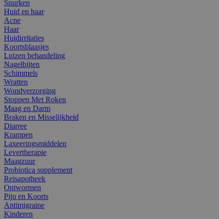
Snurken
Huid en haar
Acne
Haar
Huidirritaties
Koortsblaasjes
Luizen behandeling
Nagelbijten
Schimmels
Wratten
Wondverzorging
Stoppen Met Roken
Maag en Darm
Braken en Misselijkheid
Diarree
Krampen
Laxeeringsmiddelen
Levertherapie
Maagzuur
Probiotica supplement
Reisapotheek
Ontwormen
Pijn en Koorts
Antimigraine
Kinderen