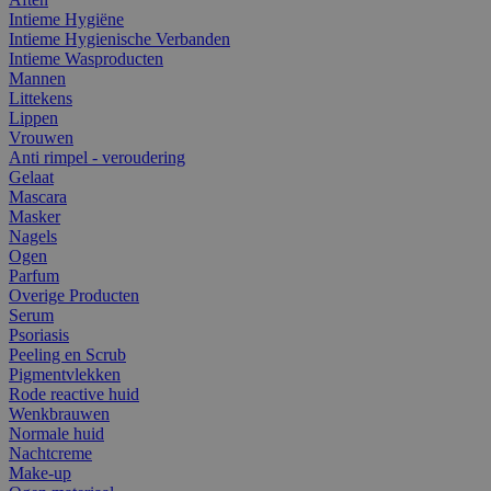
Intieme Hygiëne
Intieme Hygienische Verbanden
Intieme Wasproducten
Mannen
Littekens
Lippen
Vrouwen
Anti rimpel - veroudering
Gelaat
Mascara
Masker
Nagels
Ogen
Parfum
Overige Producten
Serum
Psoriasis
Peeling en Scrub
Pigmentvlekken
Rode reactive huid
Wenkbrauwen
Normale huid
Nachtcreme
Make-up