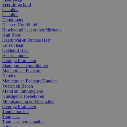
Zeer droge huid
Cellulitis
Cellulitis
Deodorants
Haar en Hoofdhuid
Beschadigd haar en hoofdirritatie
Anti Roos
Haaruitval en Futloos Haar
Luizen haar
Gekleurd Haar
Haarvitaminen
Overige Producten
Shampoo en conditionner
Manicure en Pedicure
Handen
Manicure en Pedicure/Handen
Voeten en Benen
Mond en Tandhygiëne
Kunstgebit Toebehoren
Mondspoeling en Flosmiddel
Overige Producten
Tandenborstels
Tandpasta
Tandpasta homeopathie
Aften