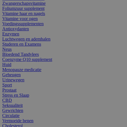
Zwangerschapsvitamine
Foliumzuur supplement
Vitamine haar en nagels
Vitamine voor ogen
Voedingssupplementen
Antioxydanten
Enzymen
Luchtwegen en ademhalen
Studeren en Examens
Neus
Bloedend Tandvlees
Coenzyme Q10 supplement
Huid
Menopauze medicatie
Geheugen
Urinewegen
Sport
Prostaat
Stress en Slaap
CBD
Seksualiteit
Gewrichten
Circulatie
Vermoeide benen
Cholesterol