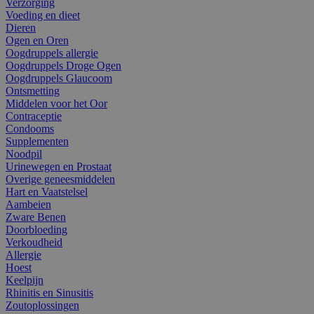
Verzorging
Voeding en dieet
Dieren
Ogen en Oren
Oogdruppels allergie
Oogdruppels Droge Ogen
Oogdruppels Glaucoom
Ontsmetting
Middelen voor het Oor
Contraceptie
Condooms
Supplementen
Noodpil
Urinewegen en Prostaat
Overige geneesmiddelen
Hart en Vaatstelsel
Aambeien
Zware Benen
Doorbloeding
Verkoudheid
Allergie
Hoest
Keelpijn
Rhinitis en Sinusitis
Zoutoplossingen