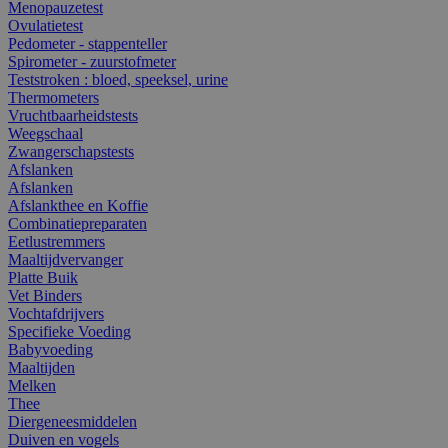
Menopauzetest
Ovulatietest
Pedometer - stappenteller
Spirometer - zuurstofmeter
Teststroken : bloed, speeksel, urine
Thermometers
Vruchtbaarheidstests
Weegschaal
Zwangerschapstests
Afslanken
Afslanken
Afslankthee en Koffie
Combinatiepreparaten
Eetlustremmers
Maaltijdvervanger
Platte Buik
Vet Binders
Vochtafdrijvers
Specifieke Voeding
Babyvoeding
Maaltijden
Melken
Thee
Diergeneesmiddelen
Duiven en vogels