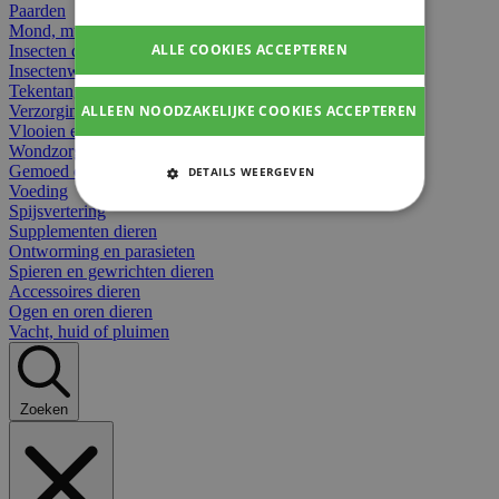
Paarden
Mond, muil of snavel
ALLE COOKIES ACCEPTEREN
Insecten dieren
Insectenwerend
Tekentangen
ALLEEN NOODZAKELIJKE COOKIES ACCEPTEREN
Verzorging beten
Vlooien en teken
Wondzorg dieren
Gemoed en stress dieren
DETAILS WEERGEVEN
Voeding
STRIKT NOODZAKELIJKE
Spijsvertering
COOKIES
Supplementen dieren
Ontworming en parasieten
Spieren en gewrichten dieren
PRESTATIE COOKIES
Accessoires dieren
Ogen en oren dieren
TARGETING COOKIES
Vacht, huid of pluimen
FUNCTIONELE COOKIES
Zoeken
Strikt noodzakelijke cookies