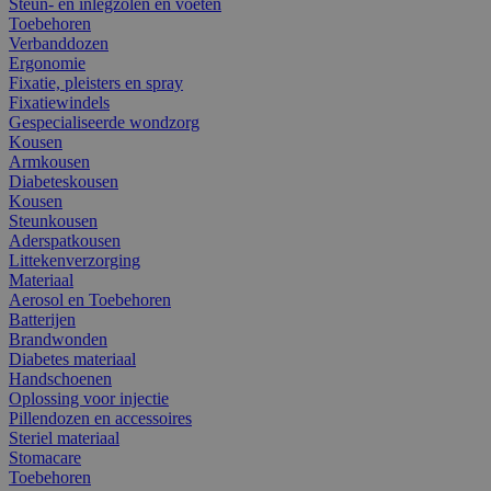
Steun- en inlegzolen en voeten
Toebehoren
Verbanddozen
Ergonomie
Fixatie, pleisters en spray
Fixatiewindels
Gespecialiseerde wondzorg
Kousen
Armkousen
Diabeteskousen
Kousen
Steunkousen
Aderspatkousen
Littekenverzorging
Materiaal
Aerosol en Toebehoren
Batterijen
Brandwonden
Diabetes materiaal
Handschoenen
Oplossing voor injectie
Pillendozen en accessoires
Steriel materiaal
Stomacare
Toebehoren