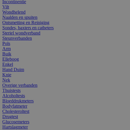
Incontinentie
Vilt
Wondhelend
Naalden en spuiten
Ontsmetting en Reiniging
Sondes, baxters en catheters
Steriel wondverband
Steunverbanden
Pols
Arm
Buik
Elleboog
Enkel
Hand Duim
Knie
Nek
Overige verbanden
Thuistests
Alcoholtests
Bloeddrukmeters
Bodyfatmeter
Cholesteroltest
Drugtest
Glucosemeters
Hartslagmeter