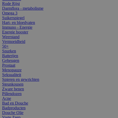
Rode Rijst
Darmflora - metabolisme
Omega 3
Suikerspiegel
Hart- en bloedvaten
Immuno - Energie
Energie booster
Weerstand
Vermoeidheid
50+
Snurken
Batterijen
Geheugen
Prostaat
Menopauze
Seksualiteit
Spieren en gewrichten
Steunkousen
Zware benen
Pillendozen
Acne
Bad en Douche
Badproducten
Douche Olie
Vaste Zeep