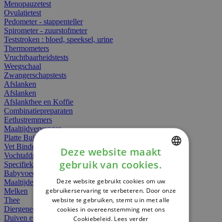
Menopauzetest
Ovulatietest
Pedometer - stappenteller
Spirometer - zuurstofmeter
Teststroken : bloed, speeksel, urine
Thermometers
Vruchtbaarheidstests
Weegschaal
Zwangerschapstests
Afslanken
Afslanken
Afslankthee en Koffie
Combinatiepreparaten
Eetlustremmers
Maaltijdvervanger
Platte Buik
Vet Binders
Deze website maakt
Vochtafdrijvers
gebruik van cookies.
Specifieke Voeding
DUTCH
Babyvoeding
Deze website gebruikt cookies om uw
Maaltijden
FRENCH
gebruikerservaring te verbeteren. Door onze
Melken
website te gebruiken, stemt u in met alle
Thee
ENGLISH
Diergeneesmiddelen
cookies in overeenstemming met ons
Duiven en vogels
Cookiebeleid.
Lees verder