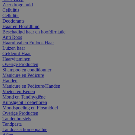
Zeer droge huid
Cellulitis
Cellulitis
Deodorants
Haar en Hoofdhuid
Beschadigd haar en hoofdirritatie
Anti Roos
Haaruitval en Futloos Haar
Luizen haar
Gekleurd Haar
Haarvitaminen
Overige Producten
Shampoo en conditionner
Manicure en Pedicure
Handen
Manicure en Pedicure/Handen
Voeten en Benen
Mond en Tandhygiëne
Kunstgebit Toebehoren
Mondspoeling en Flosmiddel
Overige Producten
Tandenborstels
Tandpasta
Tandpasta homeopathie
Aften