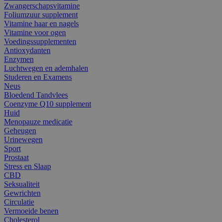
Zwangerschapsvitamine
Foliumzuur supplement
Vitamine haar en nagels
Vitamine voor ogen
Voedingssupplementen
Antioxydanten
Enzymen
Luchtwegen en ademhalen
Studeren en Examens
Neus
Bloedend Tandvlees
Coenzyme Q10 supplement
Huid
Menopauze medicatie
Geheugen
Urinewegen
Sport
Prostaat
Stress en Slaap
CBD
Seksualiteit
Gewrichten
Circulatie
Vermoeide benen
Cholesterol