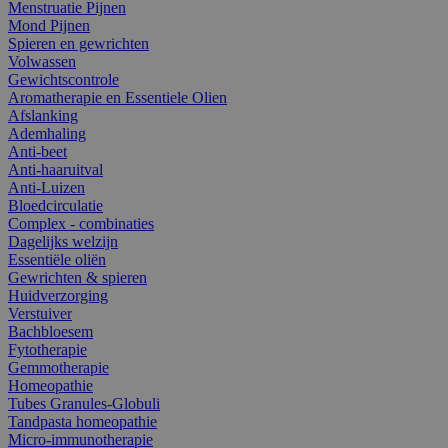
Menstruatie Pijnen
Mond Pijnen
Spieren en gewrichten
Volwassen
Gewichtscontrole
Aromatherapie en Essentiele Olien
Afslanking
Ademhaling
Anti-beet
Anti-haaruitval
Anti-Luizen
Bloedcirculatie
Complex - combinaties
Dagelijks welzijn
Essentiële oliën
Gewrichten & spieren
Huidverzorging
Verstuiver
Bachbloesem
Fytotherapie
Gemmotherapie
Homeopathie
Tubes Granules-Globuli
Tandpasta homeopathie
Micro-immunotherapie