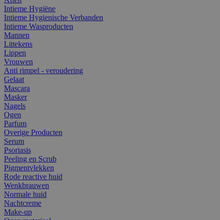
Intieme Hygiëne
Intieme Hygienische Verbanden
Intieme Wasproducten
Mannen
Littekens
Lippen
Vrouwen
Anti rimpel - veroudering
Gelaat
Mascara
Masker
Nagels
Ogen
Parfum
Overige Producten
Serum
Psoriasis
Peeling en Scrub
Pigmentvlekken
Rode reactive huid
Wenkbrauwen
Normale huid
Nachtcreme
Make-up