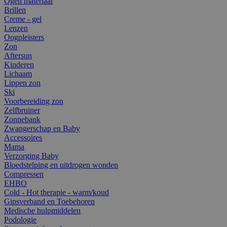
Ogen materiaal
Brillen
Creme - gel
Lenzen
Oogpleisters
Zon
Aftersun
Kinderen
Lichaam
Lippen zon
Ski
Voorbereiding zon
Zelfbruiner
Zonnebank
Zwangerschap en Baby
Accessoires
Mama
Verzorging Baby
Bloedstelping en uitdrogen wonden
Compressen
EHBO
Cold - Hot therapie - warm/koud
Gipsverband en Toebehoren
Medische hulpmiddelen
Podologie