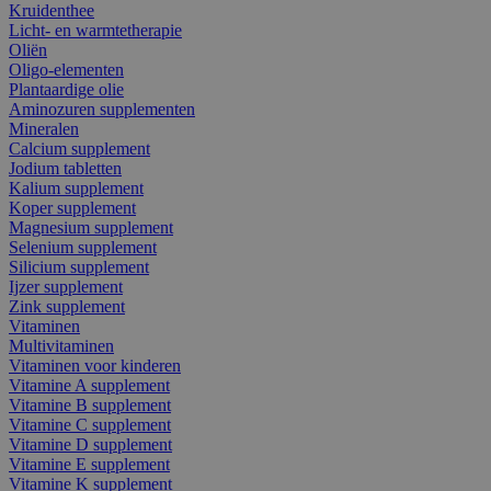
Kruidenthee
Licht- en warmtetherapie
Oliën
Oligo-elementen
Plantaardige olie
Aminozuren supplementen
Mineralen
Calcium supplement
Jodium tabletten
Kalium supplement
Koper supplement
Magnesium supplement
Selenium supplement
Silicium supplement
Ijzer supplement
Zink supplement
Vitaminen
Multivitaminen
Vitaminen voor kinderen
Vitamine A supplement
Vitamine B supplement
Vitamine C supplement
Vitamine D supplement
Vitamine E supplement
Vitamine K supplement