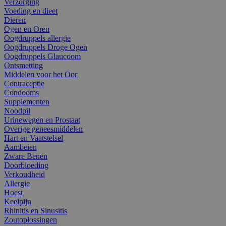
Verzorging
Voeding en dieet
Dieren
Ogen en Oren
Oogdruppels allergie
Oogdruppels Droge Ogen
Oogdruppels Glaucoom
Ontsmetting
Middelen voor het Oor
Contraceptie
Condooms
Supplementen
Noodpil
Urinewegen en Prostaat
Overige geneesmiddelen
Hart en Vaatstelsel
Aambeien
Zware Benen
Doorbloeding
Verkoudheid
Allergie
Hoest
Keelpijn
Rhinitis en Sinusitis
Zoutoplossingen