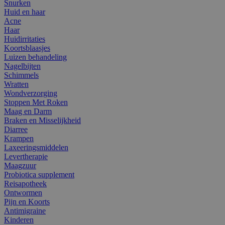
Snurken
Huid en haar
Acne
Haar
Huidirritaties
Koortsblaasjes
Luizen behandeling
Nagelbijten
Schimmels
Wratten
Wondverzorging
Stoppen Met Roken
Maag en Darm
Braken en Misselijkheid
Diarree
Krampen
Laxeeringsmiddelen
Levertherapie
Maagzuur
Probiotica supplement
Reisapotheek
Ontwormen
Pijn en Koorts
Antimigraine
Kinderen