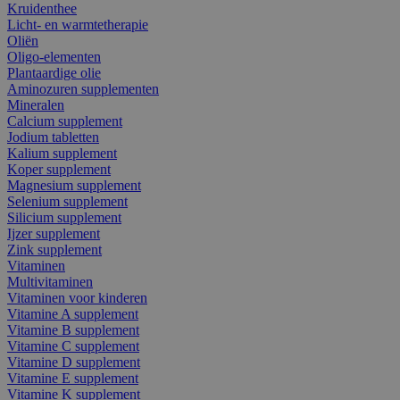
Kruidenthee
Licht- en warmtetherapie
Oliën
Oligo-elementen
Plantaardige olie
Aminozuren supplementen
Mineralen
Calcium supplement
Jodium tabletten
Kalium supplement
Koper supplement
Magnesium supplement
Selenium supplement
Silicium supplement
Ijzer supplement
Zink supplement
Vitaminen
Multivitaminen
Vitaminen voor kinderen
Vitamine A supplement
Vitamine B supplement
Vitamine C supplement
Vitamine D supplement
Vitamine E supplement
Vitamine K supplement