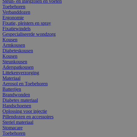
Steun- en inlegzolen en voeten
Toebehoren
Verbanddozen
Ergonomie
Fixatie, pleisters en spray
Fixatiewindels
Gespecialiseerde wondzorg
Kousen
Armkousen
Diabeteskousen
Kousen
Steunkousen
Aderspatkousen
Littekenverzorging
Materiaal
Aerosol en Toebehoren
Batterijen
Brandwonden
Diabetes materiaal
Handschoenen
Oplossing voor injectie
Pillendozen en accessoires
Steriel materiaal
Stomacare
Toebehoren