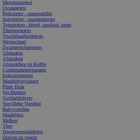
Menopauzetest
Ovulatietest
Pedometer - stappenteller
Spirometer - zuurstofmeter
Teststroken : bloed, speeksel, urine
Thermometers
Vruchtbaarheidstests
Weegschaal
Zwangerschapstests
Afslanken
Afslanken
Afslankthee en Koffie
Combinatiepreparaten
Eetlustremmers
Maaltijdvervanger
Platte Buik
Vet Binders
Vochtafdrijvers
Specifieke Voeding
Babyvoeding
Maaltijden
Melken
Thee
Diergeneesmiddelen
Duiven en vogels