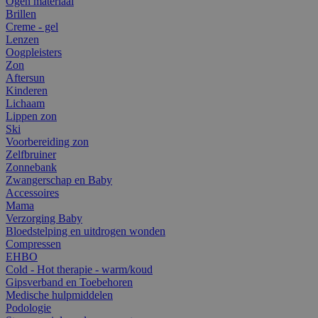
Ogen materiaal
Brillen
Creme - gel
Lenzen
Oogpleisters
Zon
Aftersun
Kinderen
Lichaam
Lippen zon
Ski
Voorbereiding zon
Zelfbruiner
Zonnebank
Zwangerschap en Baby
Accessoires
Mama
Verzorging Baby
Bloedstelping en uitdrogen wonden
Compressen
EHBO
Cold - Hot therapie - warm/koud
Gipsverband en Toebehoren
Medische hulpmiddelen
Podologie