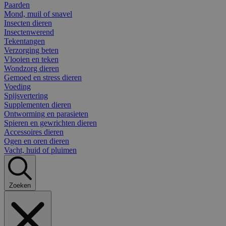
Paarden
Mond, muil of snavel
Insecten dieren
Insectenwerend
Tekentangen
Verzorging beten
Vlooien en teken
Wondzorg dieren
Gemoed en stress dieren
Voeding
Spijsvertering
Supplementen dieren
Ontworming en parasieten
Spieren en gewrichten dieren
Accessoires dieren
Ogen en oren dieren
Vacht, huid of pluimen
Zoeken