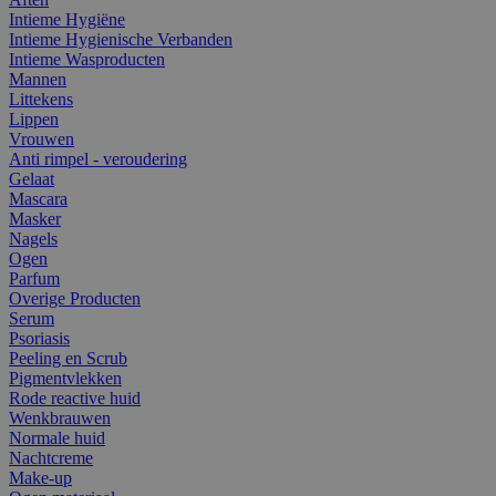
Intieme Hygiëne
Intieme Hygienische Verbanden
Intieme Wasproducten
Mannen
Littekens
Lippen
Vrouwen
Anti rimpel - veroudering
Gelaat
Mascara
Masker
Nagels
Ogen
Parfum
Overige Producten
Serum
Psoriasis
Peeling en Scrub
Pigmentvlekken
Rode reactive huid
Wenkbrauwen
Normale huid
Nachtcreme
Make-up