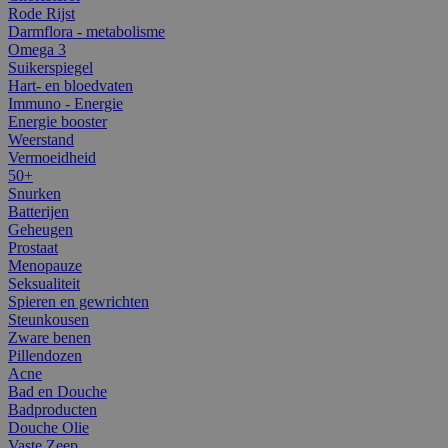
Rode Rijst
Darmflora - metabolisme
Omega 3
Suikerspiegel
Hart- en bloedvaten
Immuno - Energie
Energie booster
Weerstand
Vermoeidheid
50+
Snurken
Batterijen
Geheugen
Prostaat
Menopauze
Seksualiteit
Spieren en gewrichten
Steunkousen
Zware benen
Pillendozen
Acne
Bad en Douche
Badproducten
Douche Olie
Vaste Zeep