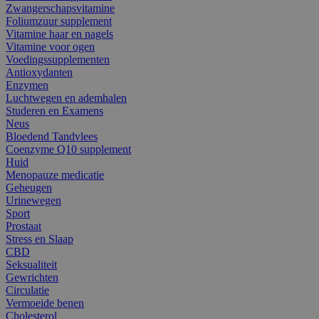
Zwangerschapsvitamine
Foliumzuur supplement
Vitamine haar en nagels
Vitamine voor ogen
Voedingssupplementen
Antioxydanten
Enzymen
Luchtwegen en ademhalen
Studeren en Examens
Neus
Bloedend Tandvlees
Coenzyme Q10 supplement
Huid
Menopauze medicatie
Geheugen
Urinewegen
Sport
Prostaat
Stress en Slaap
CBD
Seksualiteit
Gewrichten
Circulatie
Vermoeide benen
Cholesterol