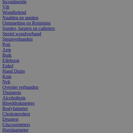
Incontinentie
Vilt
Wondhelend
Naalden en spuiten
Ontsmetting en Reiniging
Sondes, baxters en catheters
Steriel wondverband
Steunverbanden
Pols
Arm
Buik
Elleboog
Enkel
Hand Duim
Knie
Nek
Overige verbanden
Thuistests
Alcoholtests
Bloeddrukmeters
Bodyfatmeter
Cholesteroltest
Drugtest
Glucosemeters
Hartslagmeter