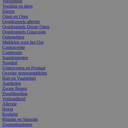
Verzorging
Voeding en dieet
Dieren
Ogen en Oren
Oogdruppels allergie
Oogdruppels Droge Ogen
Oogdruppels Glaucoom
Ontsmetting
Middelen voor het Oor
Contraceptie
Condooms
Supplementen
Noodpil
Urinewegen en Prostaat
Overige geneesmiddelen
Hart en Vaatstelsel
Aambeien
Zware Benen
Doorbloeding
Verkoudheid
Allergie
Hoest
Keelpijn
Rhinitis en Sinusitis
Zoutoplossingen