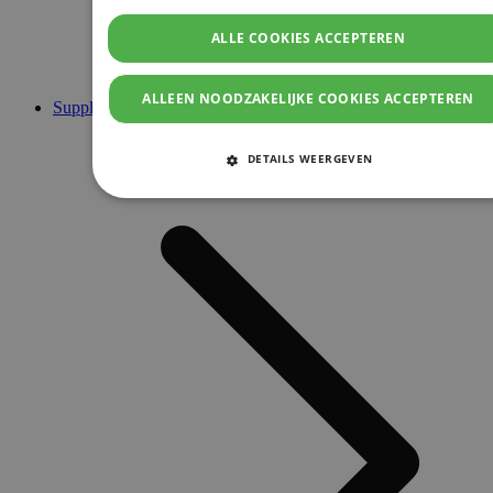
ALLE COOKIES ACCEPTEREN
ALLEEN NOODZAKELIJKE COOKIES ACCEPTEREN
Supplementen
DETAILS WEERGEVEN
STRIKT NOODZAKELIJKE COOKIES
PRESTATIE COOKIES
TARGETING COOKIES
FUNCTIONELE COOKIES
Strikt noodzakelijke cookies
Prestatie cookies