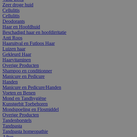
Zeer droge huid
Cellulitis
Cellulitis
Deodorants
Haar en Hoofdhuid
Beschadigd haar en hoofdirritatie
Anti Roos
Haaruitval en Futloos Haar
Luizen haar
Gekleurd Haar
Haarvitaminen
Overige Producten
Shampoo en conditionner
Manicure en Pedicure
Handen
Manicure en Pedicure/Handen
Voeten en Benen
Mond en Tandhygiëne
Kunstgebit Toebehoren
Mondspoeling en Flosmiddel
Overige Producten
Tandenborstels
Tandpasta
Tandpasta homeopathie
Aften