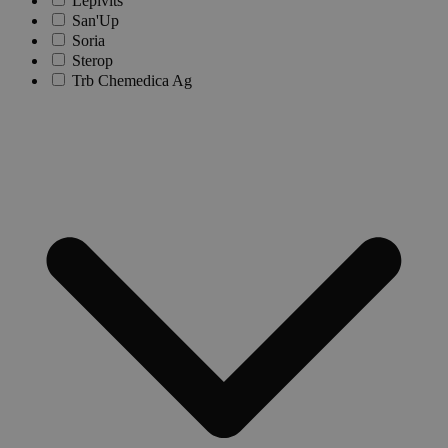
Lepivits
San'Up
Soria
Sterop
Trb Chemedica Ag