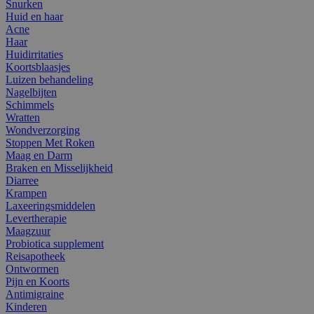
Snurken
Huid en haar
Acne
Haar
Huidirritaties
Koortsblaasjes
Luizen behandeling
Nagelbijten
Schimmels
Wratten
Wondverzorging
Stoppen Met Roken
Maag en Darm
Braken en Misselijkheid
Diarree
Krampen
Laxeeringsmiddelen
Levertherapie
Maagzuur
Probiotica supplement
Reisapotheek
Ontwormen
Pijn en Koorts
Antimigraine
Kinderen