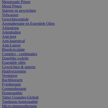
Menstruatie Pijnen
Mond Pijnen
Spieren en gewrichten
Volwassen
Gewichtscontrole
Aromatherapie en Essentiele Olien
Afslanking
Ademhaling
Anti-beet
Anti-haaruitval
Anti-Luizen
Bloedcirculatie
Complex - combinaties
Dagelijks welzijn
Essentiële oliën
Gewrichten & spieren
Huidverzorging
Verstuiver
Bachbloesem
Fytotherapie
Gemmotherapie
Homeopathie
Tubes Granules-Globuli
Tandpasta homeopathie
Micro-immunotherapie