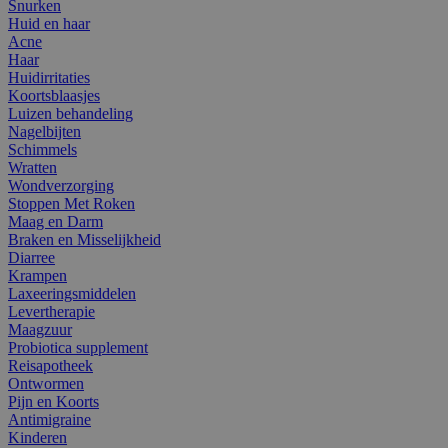
Snurken
Huid en haar
Acne
Haar
Huidirritaties
Koortsblaasjes
Luizen behandeling
Nagelbijten
Schimmels
Wratten
Wondverzorging
Stoppen Met Roken
Maag en Darm
Braken en Misselijkheid
Diarree
Krampen
Laxeeringsmiddelen
Levertherapie
Maagzuur
Probiotica supplement
Reisapotheek
Ontwormen
Pijn en Koorts
Antimigraine
Kinderen