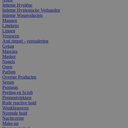
Intieme Hygiëne
Intieme Hygienische Verbanden
Intieme Wasproducten
Mannen
Littekens
Lippen
Vrouwen
Anti rimpel - veroudering
Gelaat
Mascara
Masker
Nagels
Ogen
Parfum
Overige Producten
Serum
Psoriasis
Peeling en Scrub
Pigmentvlekken
Rode reactive huid
Wenkbrauwen
Normale huid
Nachtcreme
Make-up