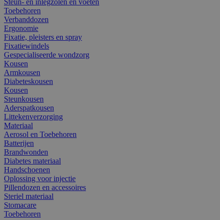
Steun- en inlegzolen en voeten
Toebehoren
Verbanddozen
Ergonomie
Fixatie, pleisters en spray
Fixatiewindels
Gespecialiseerde wondzorg
Kousen
Armkousen
Diabeteskousen
Kousen
Steunkousen
Aderspatkousen
Littekenverzorging
Materiaal
Aerosol en Toebehoren
Batterijen
Brandwonden
Diabetes materiaal
Handschoenen
Oplossing voor injectie
Pillendozen en accessoires
Steriel materiaal
Stomacare
Toebehoren