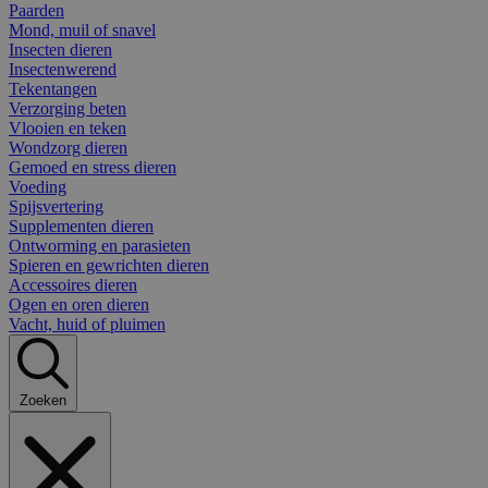
Paarden
Mond, muil of snavel
Insecten dieren
Insectenwerend
Tekentangen
Verzorging beten
Vlooien en teken
Wondzorg dieren
Gemoed en stress dieren
Voeding
Spijsvertering
Supplementen dieren
Ontworming en parasieten
Spieren en gewrichten dieren
Accessoires dieren
Ogen en oren dieren
Vacht, huid of pluimen
Zoeken