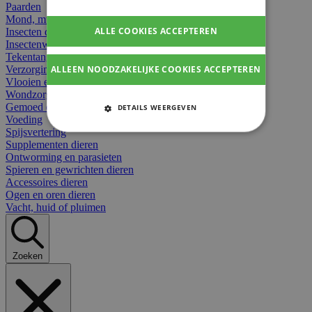
Paarden
Mond, muil of snavel
ALLE COOKIES ACCEPTEREN
Insecten dieren
Insectenwerend
Tekentangen
ALLEEN NOODZAKELIJKE COOKIES ACCEPTEREN
Verzorging beten
Vlooien en teken
Wondzorg dieren
Gemoed en stress dieren
DETAILS WEERGEVEN
Voeding
STRIKT NOODZAKELIJKE
Spijsvertering
COOKIES
Supplementen dieren
Ontworming en parasieten
Spieren en gewrichten dieren
PRESTATIE COOKIES
Accessoires dieren
Ogen en oren dieren
TARGETING COOKIES
Vacht, huid of pluimen
FUNCTIONELE COOKIES
Zoeken
Strikt noodzakelijke cookies