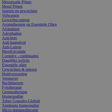
Menstruatie Pijnen
Mond Pijnen
Spieren en gewrichten
Volwassen
Gewichtscontrole
Aromatherapie en Essentiele Olien
Afslanking
Ademhaling
Anti-beet
Anti-haaruitval
Anti-Luizen
Bloedcirculatie
Complex - combinaties
Dagelijks welzijn
Essentiële oliën
Gewrichten & spieren
Huidverzorging
Verstuiver
Bachbloesem
Fytotherapie
Gemmotherapie
Homeopathie
Tubes Granules-Globuli
Tandpasta homeopathie
Micro-immunotherapie