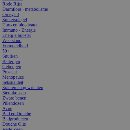
Rode Rijst
Darmflora - metabolisme
Omega 3
Suikerspiegel
Hart- en bloedvaten
Immuno - Energie
Energie booster
Weerstand
Vermoeidheid
50+
Snurken
Batterijen
Geheugen
Prostaat
Menopauze
Seksualiteit
Spieren en gewrichten
Steunkousen
Zware benen
Pillendozen
Acne
Bad en Douche
Badproducten
Douche Olie
Vaste Zeep