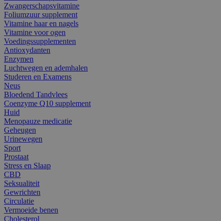
Zwangerschapsvitamine
Foliumzuur supplement
Vitamine haar en nagels
Vitamine voor ogen
Voedingssupplementen
Antioxydanten
Enzymen
Luchtwegen en ademhalen
Studeren en Examens
Neus
Bloedend Tandvlees
Coenzyme Q10 supplement
Huid
Menopauze medicatie
Geheugen
Urinewegen
Sport
Prostaat
Stress en Slaap
CBD
Seksualiteit
Gewrichten
Circulatie
Vermoeide benen
Cholesterol