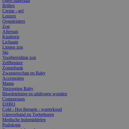
Ogen materiaal
Brillen
Creme - gel
Lenzen
Oogpleisters
Zon
Aftersun
Kinderen
Lichaam
Lippen zon
Ski
Voorbereiding zon
Zelfbruiner
Zonnebank
Zwangerschap en Baby
Accessoires
Mama
Verzorging Baby
Bloedstelping en uitdrogen wonden
Compressen
EHBO
Cold - Hot therapie - warm/koud
Gipsverband en Toebehoren
Medische hulpmiddelen
Podologie