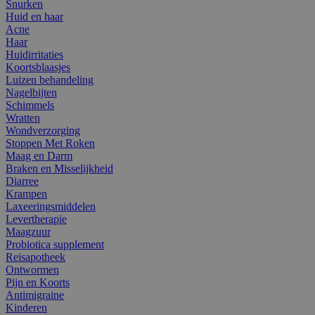
Snurken
Huid en haar
Acne
Haar
Huidirritaties
Koortsblaasjes
Luizen behandeling
Nagelbijten
Schimmels
Wratten
Wondverzorging
Stoppen Met Roken
Maag en Darm
Braken en Misselijkheid
Diarree
Krampen
Laxeeringsmiddelen
Levertherapie
Maagzuur
Probiotica supplement
Reisapotheek
Ontwormen
Pijn en Koorts
Antimigraine
Kinderen