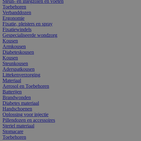
Steun- en inlegzolen en voeten
Toebehoren
Verbanddozen
Ergonomie
Fixatie, pleisters en spray
Fixatiewindels
Gespecialiseerde wondzorg
Kousen
Armkousen
Diabeteskousen
Kousen
Steunkousen
Aderspatkousen
Littekenverzorging
Materiaal
Aerosol en Toebehoren
Batterijen
Brandwonden
Diabetes materiaal
Handschoenen
Oplossing voor injectie
Pillendozen en accessoires
Steriel materiaal
Stomacare
Toebehoren