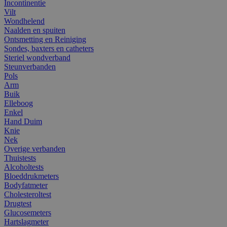
Incontinentie
Vilt
Wondhelend
Naalden en spuiten
Ontsmetting en Reiniging
Sondes, baxters en catheters
Steriel wondverband
Steunverbanden
Pols
Arm
Buik
Elleboog
Enkel
Hand Duim
Knie
Nek
Overige verbanden
Thuistests
Alcoholtests
Bloeddrukmeters
Bodyfatmeter
Cholesteroltest
Drugtest
Glucosemeters
Hartslagmeter