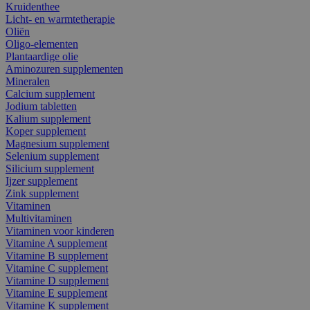
Kruidenthee
Licht- en warmtetherapie
Oliën
Oligo-elementen
Plantaardige olie
Aminozuren supplementen
Mineralen
Calcium supplement
Jodium tabletten
Kalium supplement
Koper supplement
Magnesium supplement
Selenium supplement
Silicium supplement
Ijzer supplement
Zink supplement
Vitaminen
Multivitaminen
Vitaminen voor kinderen
Vitamine A supplement
Vitamine B supplement
Vitamine C supplement
Vitamine D supplement
Vitamine E supplement
Vitamine K supplement