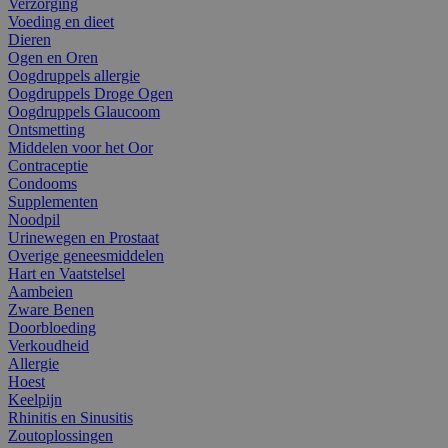
Verzorging
Voeding en dieet
Dieren
Ogen en Oren
Oogdruppels allergie
Oogdruppels Droge Ogen
Oogdruppels Glaucoom
Ontsmetting
Middelen voor het Oor
Contraceptie
Condooms
Supplementen
Noodpil
Urinewegen en Prostaat
Overige geneesmiddelen
Hart en Vaatstelsel
Aambeien
Zware Benen
Doorbloeding
Verkoudheid
Allergie
Hoest
Keelpijn
Rhinitis en Sinusitis
Zoutoplossingen