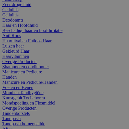
Zeer droge huid
Cellulitis
Cellulitis
Deodorants
Haar en Hoofdhuid
Beschadigd haar en hoofdirritatie
Anti Roos
Haaruitval en Futloos Haar
Luizen haar
Gekleurd Haar
Haarvitaminen
Overige Producten
Shampoo en conditionner
Manicure en Pedicure
Handen
Manicure en Pedicure/Handen
Voeten en Benen
Mond en Tandhygiëne
Kunstgebit Toebehoren
Mondspoeling en Flosmiddel
Overige Producten
Tandenborstels
Tandpasta
Tandpasta homeopathie
Aften