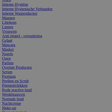
Intieme Hygiëne
Intieme Hygienische Verbanden
Intieme Wasproducten
Mannen
Littekens
Lippen
Vrouwen
Anti rimpel - veroudering
Gelaat
Mascara
Masker
Nagels
Ogen
Parfum
Overige Producten
Serum
Psoriasis
Peeling en Scrub
Pigmentvlekken
Rode reactive huid
Wenkbrauwen
Normale huid
Nachtcreme
Make-up