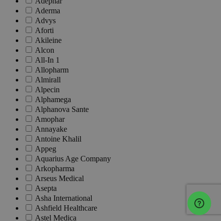
Adephar
Aderma
Advys
Aforti
Akileine
Alcon
All-In 1
Allopharm
Almirall
Alpecin
Alphamega
Alphanova Sante
Amophar
Annayake
Antoine Khalil
Appeg
Aquarius Age Company
Arkopharma
Arseus Medical
Asepta
Asha International
Ashfield Healthcare
Astel Medica