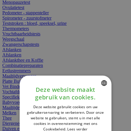
Menopauzetest
Ovulatietest
Pedometer - stappenteller
Spirometer - zuurstofmeter
Teststroken : bloed, speeksel, urine
Thermometers
Vruchtbaarheidstests
Weegschaal
Zwangerschapstests
Afslanken
Afslanken
Afslankthee en Koffie
Combinatiepreparaten
Eetlustremmers
Maaltijdvervanger
Platte Buik
Vet Binders
Deze website maakt
Vochtafdrijvers
gebruik van cookies.
Specifieke Voeding
DUTCH
Babyvoeding
Deze website gebruikt cookies om uw
Maaltijden
FRENCH
gebruikerservaring te verbeteren. Door onze
Melken
website te gebruiken, stemt u in met alle
Thee
ENGLISH
Diergeneesmiddelen
cookies in overeenstemming met ons
Duiven en vogels
Cookiebeleid.
Lees verder