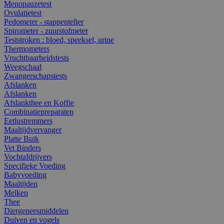
Menopauzetest
Ovulatietest
Pedometer - stappenteller
Spirometer - zuurstofmeter
Teststroken : bloed, speeksel, urine
Thermometers
Vruchtbaarheidstests
Weegschaal
Zwangerschapstests
Afslanken
Afslanken
Afslankthee en Koffie
Combinatiepreparaten
Eetlustremmers
Maaltijdvervanger
Platte Buik
Vet Binders
Vochtafdrijvers
Specifieke Voeding
Babyvoeding
Maaltijden
Melken
Thee
Diergeneesmiddelen
Duiven en vogels