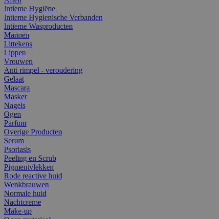
Intieme Hygiëne
Intieme Hygienische Verbanden
Intieme Wasproducten
Mannen
Littekens
Lippen
Vrouwen
Anti rimpel - veroudering
Gelaat
Mascara
Masker
Nagels
Ogen
Parfum
Overige Producten
Serum
Psoriasis
Peeling en Scrub
Pigmentvlekken
Rode reactive huid
Wenkbrauwen
Normale huid
Nachtcreme
Make-up