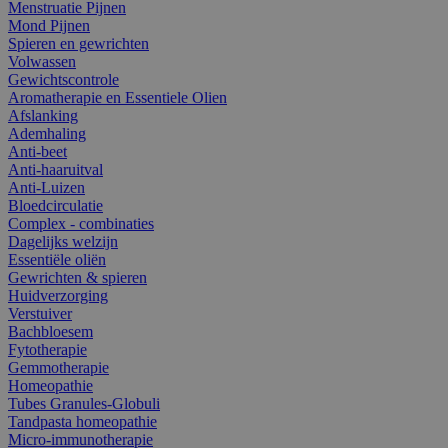
Menstruatie Pijnen
Mond Pijnen
Spieren en gewrichten
Volwassen
Gewichtscontrole
Aromatherapie en Essentiele Olien
Afslanking
Ademhaling
Anti-beet
Anti-haaruitval
Anti-Luizen
Bloedcirculatie
Complex - combinaties
Dagelijks welzijn
Essentiële oliën
Gewrichten & spieren
Huidverzorging
Verstuiver
Bachbloesem
Fytotherapie
Gemmotherapie
Homeopathie
Tubes Granules-Globuli
Tandpasta homeopathie
Micro-immunotherapie