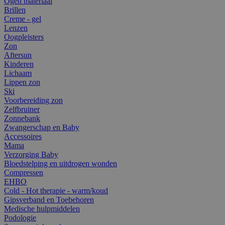
Ogen materiaal
Brillen
Creme - gel
Lenzen
Oogpleisters
Zon
Aftersun
Kinderen
Lichaam
Lippen zon
Ski
Voorbereiding zon
Zelfbruiner
Zonnebank
Zwangerschap en Baby
Accessoires
Mama
Verzorging Baby
Bloedstelping en uitdrogen wonden
Compressen
EHBO
Cold - Hot therapie - warm/koud
Gipsverband en Toebehoren
Medische hulpmiddelen
Podologie