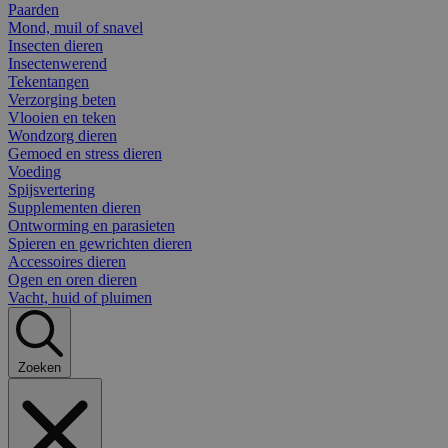
Paarden
Mond, muil of snavel
Insecten dieren
Insectenwerend
Tekentangen
Verzorging beten
Vlooien en teken
Wondzorg dieren
Gemoed en stress dieren
Voeding
Spijsvertering
Supplementen dieren
Ontworming en parasieten
Spieren en gewrichten dieren
Accessoires dieren
Ogen en oren dieren
Vacht, huid of pluimen
Zoeken