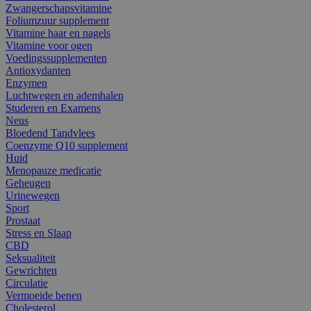
Zwangerschapsvitamine
Foliumzuur supplement
Vitamine haar en nagels
Vitamine voor ogen
Voedingssupplementen
Antioxydanten
Enzymen
Luchtwegen en ademhalen
Studeren en Examens
Neus
Bloedend Tandvlees
Coenzyme Q10 supplement
Huid
Menopauze medicatie
Geheugen
Urinewegen
Sport
Prostaat
Stress en Slaap
CBD
Seksualiteit
Gewrichten
Circulatie
Vermoeide benen
Cholesterol