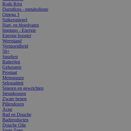
Rode Rijst
Darmflora - metabolisme
Omega 3
Suikerspiegel
Hart- en bloedvaten
Immuno - Energie
Energie booster
Weerstand
Vermoeidheid
50+
Snurken
Batterijen
Geheugen
Prostaat
Menopauze
Seksualiteit
Spieren en gewrichten
Steunkousen
Zware benen
Pillendozen
Acne
Bad en Douche
Badproducten
Douche Olie
Vaste Zeep