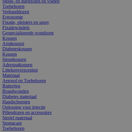
Steun- en inlegzolen en voeten
Toebehoren
Verbanddozen
Ergonomie
Fixatie, pleisters en spray
Fixatiewindels
Gespecialiseerde wondzorg
Kousen
Armkousen
Diabeteskousen
Kousen
Steunkousen
Aderspatkousen
Littekenverzorging
Materiaal
Aerosol en Toebehoren
Batterijen
Brandwonden
Diabetes materiaal
Handschoenen
Oplossing voor injectie
Pillendozen en accessoires
Steriel materiaal
Stomacare
Toebehoren