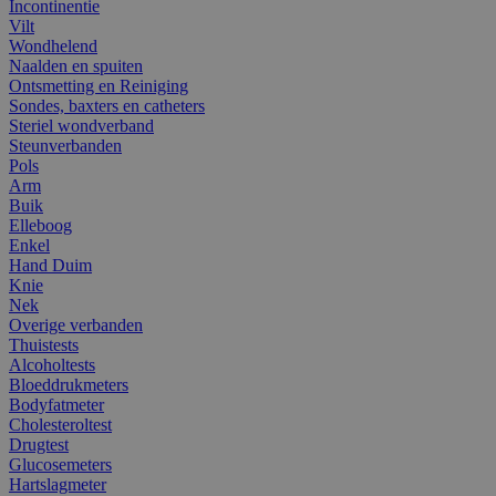
Incontinentie
Vilt
Wondhelend
Naalden en spuiten
Ontsmetting en Reiniging
Sondes, baxters en catheters
Steriel wondverband
Steunverbanden
Pols
Arm
Buik
Elleboog
Enkel
Hand Duim
Knie
Nek
Overige verbanden
Thuistests
Alcoholtests
Bloeddrukmeters
Bodyfatmeter
Cholesteroltest
Drugtest
Glucosemeters
Hartslagmeter