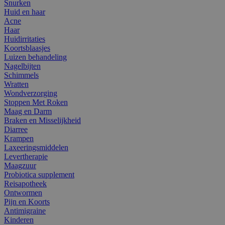
Snurken
Huid en haar
Acne
Haar
Huidirritaties
Koortsblaasjes
Luizen behandeling
Nagelbijten
Schimmels
Wratten
Wondverzorging
Stoppen Met Roken
Maag en Darm
Braken en Misselijkheid
Diarree
Krampen
Laxeeringsmiddelen
Levertherapie
Maagzuur
Probiotica supplement
Reisapotheek
Ontwormen
Pijn en Koorts
Antimigraine
Kinderen