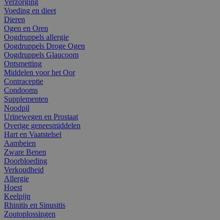
Verzorging
Voeding en dieet
Dieren
Ogen en Oren
Oogdruppels allergie
Oogdruppels Droge Ogen
Oogdruppels Glaucoom
Ontsmetting
Middelen voor het Oor
Contraceptie
Condooms
Supplementen
Noodpil
Urinewegen en Prostaat
Overige geneesmiddelen
Hart en Vaatstelsel
Aambeien
Zware Benen
Doorbloeding
Verkoudheid
Allergie
Hoest
Keelpijn
Rhinitis en Sinusitis
Zoutoplossingen