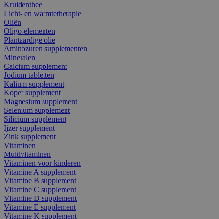
Kruidenthee
Licht- en warmtetherapie
Oliën
Oligo-elementen
Plantaardige olie
Aminozuren supplementen
Mineralen
Calcium supplement
Jodium tabletten
Kalium supplement
Koper supplement
Magnesium supplement
Selenium supplement
Silicium supplement
Ijzer supplement
Zink supplement
Vitaminen
Multivitaminen
Vitaminen voor kinderen
Vitamine A supplement
Vitamine B supplement
Vitamine C supplement
Vitamine D supplement
Vitamine E supplement
Vitamine K supplement