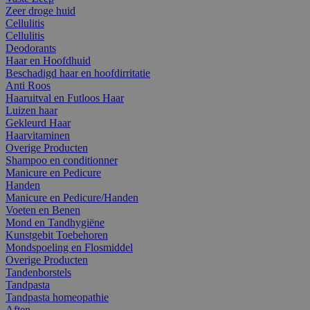
Zeer droge huid
Cellulitis
Cellulitis
Deodorants
Haar en Hoofdhuid
Beschadigd haar en hoofdirritatie
Anti Roos
Haaruitval en Futloos Haar
Luizen haar
Gekleurd Haar
Haarvitaminen
Overige Producten
Shampoo en conditionner
Manicure en Pedicure
Handen
Manicure en Pedicure/Handen
Voeten en Benen
Mond en Tandhygiëne
Kunstgebit Toebehoren
Mondspoeling en Flosmiddel
Overige Producten
Tandenborstels
Tandpasta
Tandpasta homeopathie
Aften