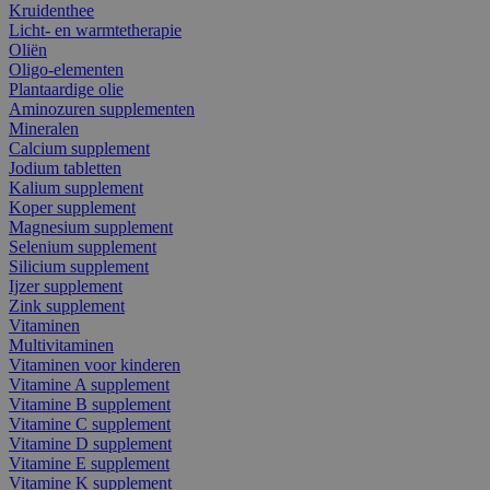
Kruidenthee
Licht- en warmtetherapie
Oliën
Oligo-elementen
Plantaardige olie
Aminozuren supplementen
Mineralen
Calcium supplement
Jodium tabletten
Kalium supplement
Koper supplement
Magnesium supplement
Selenium supplement
Silicium supplement
Ijzer supplement
Zink supplement
Vitaminen
Multivitaminen
Vitaminen voor kinderen
Vitamine A supplement
Vitamine B supplement
Vitamine C supplement
Vitamine D supplement
Vitamine E supplement
Vitamine K supplement