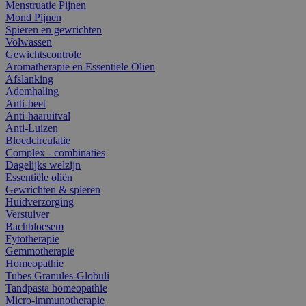
Menstruatie Pijnen
Mond Pijnen
Spieren en gewrichten
Volwassen
Gewichtscontrole
Aromatherapie en Essentiele Olien
Afslanking
Ademhaling
Anti-beet
Anti-haaruitval
Anti-Luizen
Bloedcirculatie
Complex - combinaties
Dagelijks welzijn
Essentiële oliën
Gewrichten & spieren
Huidverzorging
Verstuiver
Bachbloesem
Fytotherapie
Gemmotherapie
Homeopathie
Tubes Granules-Globuli
Tandpasta homeopathie
Micro-immunotherapie