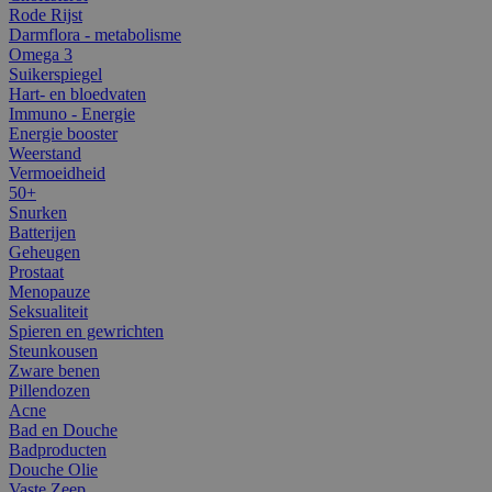
Rode Rijst
Darmflora - metabolisme
Omega 3
Suikerspiegel
Hart- en bloedvaten
Immuno - Energie
Energie booster
Weerstand
Vermoeidheid
50+
Snurken
Batterijen
Geheugen
Prostaat
Menopauze
Seksualiteit
Spieren en gewrichten
Steunkousen
Zware benen
Pillendozen
Acne
Bad en Douche
Badproducten
Douche Olie
Vaste Zeep