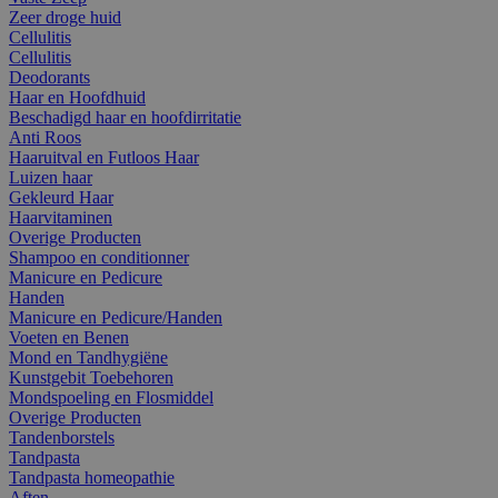
Zeer droge huid
Cellulitis
Cellulitis
Deodorants
Haar en Hoofdhuid
Beschadigd haar en hoofdirritatie
Anti Roos
Haaruitval en Futloos Haar
Luizen haar
Gekleurd Haar
Haarvitaminen
Overige Producten
Shampoo en conditionner
Manicure en Pedicure
Handen
Manicure en Pedicure/Handen
Voeten en Benen
Mond en Tandhygiëne
Kunstgebit Toebehoren
Mondspoeling en Flosmiddel
Overige Producten
Tandenborstels
Tandpasta
Tandpasta homeopathie
Aften