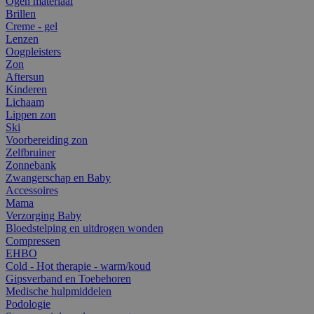
Ogen materiaal
Brillen
Creme - gel
Lenzen
Oogpleisters
Zon
Aftersun
Kinderen
Lichaam
Lippen zon
Ski
Voorbereiding zon
Zelfbruiner
Zonnebank
Zwangerschap en Baby
Accessoires
Mama
Verzorging Baby
Bloedstelping en uitdrogen wonden
Compressen
EHBO
Cold - Hot therapie - warm/koud
Gipsverband en Toebehoren
Medische hulpmiddelen
Podologie