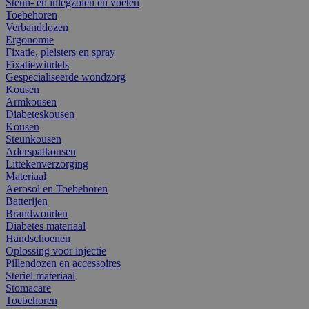
Steun- en inlegzolen en voeten
Toebehoren
Verbanddozen
Ergonomie
Fixatie, pleisters en spray
Fixatiewindels
Gespecialiseerde wondzorg
Kousen
Armkousen
Diabeteskousen
Kousen
Steunkousen
Aderspatkousen
Littekenverzorging
Materiaal
Aerosol en Toebehoren
Batterijen
Brandwonden
Diabetes materiaal
Handschoenen
Oplossing voor injectie
Pillendozen en accessoires
Steriel materiaal
Stomacare
Toebehoren