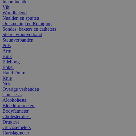
Incontinentie
Vilt
Wondhelend
Naalden en spuiten
Ontsmetting en Reiniging
Sondes, baxters en catheters
Steriel wondverband
Steunverbanden
Pols
Arm
Buik
Elleboog
Enkel
Hand Duim
Knie
Nek
Overige verbanden
Thuistests
Alcoholtests
Bloeddrukmeters
Bodyfatmeter
Cholesteroltest
Drugtest
Glucosemeters
Hartslagmeter