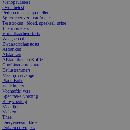
Menopauzetest
Ovulatietest
Pedometer - stappenteller
Spirometer - zuurstofmeter
Teststroken : bloed, speeksel, urine
Thermometers
Vruchtbaarheidstests
Weegschaal
Zwangerschapstests
Afslanken
Afslanken
Afslankthee en Koffie
Combinatiepreparaten
Eetlustremmers
Maaltijdvervanger
Platte Buik
Vet Binders
Vochtafdrijvers
Specifieke Voeding
Babyvoeding
Maaltijden
Melken
Thee
Diergeneesmiddelen
Duiven en vogels