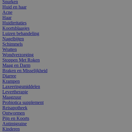
Snurken
Huid en haar
Acne
Haar
Huidirritaties
Koortsblaasjes
Luizen behandeling
Nagelbijten
Schimmels
Wratten
Wondverzorging
Stoppen Met Roken
Maag en Darm
Braken en Misselijkheid
Diarree
Krampen
Laxeeringsmiddelen
Levertherapie
Maagzuur
Probiotica supplement
Reisapotheek
Ontwormen
Pijn en Koorts
Antimigraine
Kinderen