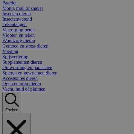
Paarden
Mond, muil of snavel
Insecten dieren
Insectenwerend
Tekentangen
Verzorging beten
Vlooien en teken
Wondzorg dieren
Gemoed en stress dieren
Voeding
Spijsvertering
Supplementen dieren
Ontworming en parasieten
Spieren en gewrichten dieren
Accessoires dieren
Ogen en oren dieren
Vacht, huid of pluimen
Zoeken