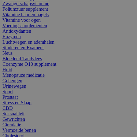
Zwangerschapsvitamine
Foliumzuur supplement
Vitamine haar en nagels
Vitamine voor ogen
Voedingssupplementen
Antioxydanten
Enzymen
Luchtwegen en ademhalen
Studeren en Examens
Neus
Bloedend Tandvlees
Coenzyme Q10 supplement
Huid
Menopauze medicatie
Geheugen
Urinewegen
Sport
Prostaat
Stress en Slaap
CBD
Seksualiteit
Gewrichten
Circulatie
Vermoeide benen
Cholesterol