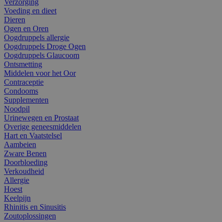
Verzorging
Voeding en dieet
Dieren
Ogen en Oren
Oogdruppels allergie
Oogdruppels Droge Ogen
Oogdruppels Glaucoom
Ontsmetting
Middelen voor het Oor
Contraceptie
Condooms
Supplementen
Noodpil
Urinewegen en Prostaat
Overige geneesmiddelen
Hart en Vaatstelsel
Aambeien
Zware Benen
Doorbloeding
Verkoudheid
Allergie
Hoest
Keelpijn
Rhinitis en Sinusitis
Zoutoplossingen