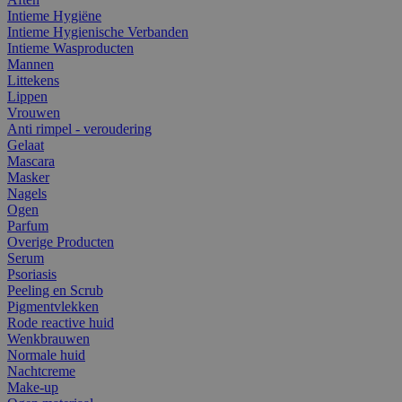
Intieme Hygiëne
Intieme Hygienische Verbanden
Intieme Wasproducten
Mannen
Littekens
Lippen
Vrouwen
Anti rimpel - veroudering
Gelaat
Mascara
Masker
Nagels
Ogen
Parfum
Overige Producten
Serum
Psoriasis
Peeling en Scrub
Pigmentvlekken
Rode reactive huid
Wenkbrauwen
Normale huid
Nachtcreme
Make-up