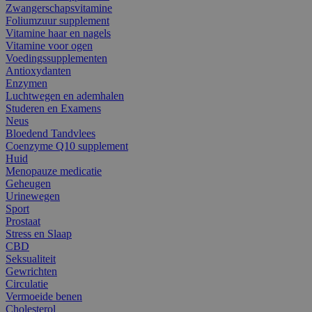
Zwangerschapsvitamine
Foliumzuur supplement
Vitamine haar en nagels
Vitamine voor ogen
Voedingssupplementen
Antioxydanten
Enzymen
Luchtwegen en ademhalen
Studeren en Examens
Neus
Bloedend Tandvlees
Coenzyme Q10 supplement
Huid
Menopauze medicatie
Geheugen
Urinewegen
Sport
Prostaat
Stress en Slaap
CBD
Seksualiteit
Gewrichten
Circulatie
Vermoeide benen
Cholesterol