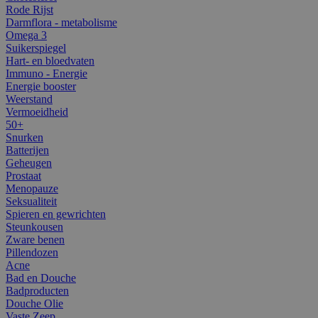
Rode Rijst
Darmflora - metabolisme
Omega 3
Suikerspiegel
Hart- en bloedvaten
Immuno - Energie
Energie booster
Weerstand
Vermoeidheid
50+
Snurken
Batterijen
Geheugen
Prostaat
Menopauze
Seksualiteit
Spieren en gewrichten
Steunkousen
Zware benen
Pillendozen
Acne
Bad en Douche
Badproducten
Douche Olie
Vaste Zeep