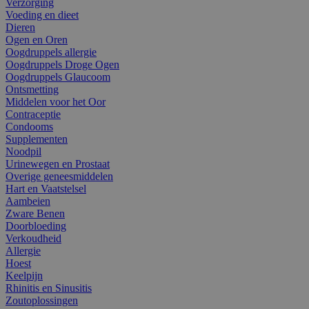
Verzorging
Voeding en dieet
Dieren
Ogen en Oren
Oogdruppels allergie
Oogdruppels Droge Ogen
Oogdruppels Glaucoom
Ontsmetting
Middelen voor het Oor
Contraceptie
Condooms
Supplementen
Noodpil
Urinewegen en Prostaat
Overige geneesmiddelen
Hart en Vaatstelsel
Aambeien
Zware Benen
Doorbloeding
Verkoudheid
Allergie
Hoest
Keelpijn
Rhinitis en Sinusitis
Zoutoplossingen