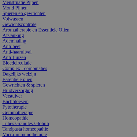
Menstruatie Pijnen
Mond Pijnen
Spieren en gewrichten
Volwassen
Gewichtscontrole
Aromatherapie en Essentiele Olien
Afslanking
Ademhaling
Anti-beet
Anti-haaruitval
Anti-Luizen
Bloedcirculatie
Complex - combinaties
Dagelijks welzijn
Essentiële oliën
Gewrichten & spieren
Huidverzorging
Verstuiver
Bachbloesem
Fytotherapie
Gemmotherapie
Homeopathie
Tubes Granules-Globuli
Tandpasta homeopathie
Micro-immunotherapie