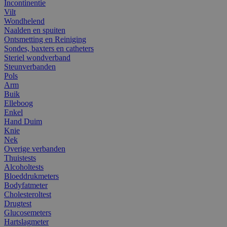
Incontinentie
Vilt
Wondhelend
Naalden en spuiten
Ontsmetting en Reiniging
Sondes, baxters en catheters
Steriel wondverband
Steunverbanden
Pols
Arm
Buik
Elleboog
Enkel
Hand Duim
Knie
Nek
Overige verbanden
Thuistests
Alcoholtests
Bloeddrukmeters
Bodyfatmeter
Cholesteroltest
Drugtest
Glucosemeters
Hartslagmeter