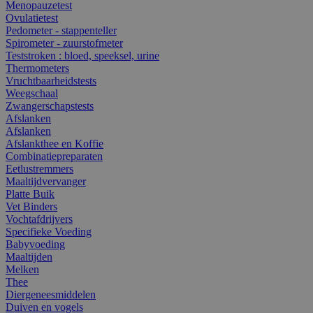
Menopauzetest
Ovulatietest
Pedometer - stappenteller
Spirometer - zuurstofmeter
Teststroken : bloed, speeksel, urine
Thermometers
Vruchtbaarheidstests
Weegschaal
Zwangerschapstests
Afslanken
Afslanken
Afslankthee en Koffie
Combinatiepreparaten
Eetlustremmers
Maaltijdvervanger
Platte Buik
Vet Binders
Vochtafdrijvers
Specifieke Voeding
Babyvoeding
Maaltijden
Melken
Thee
Diergeneesmiddelen
Duiven en vogels