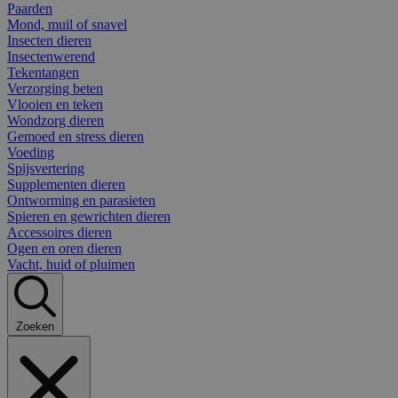
Paarden
Mond, muil of snavel
Insecten dieren
Insectenwerend
Tekentangen
Verzorging beten
Vlooien en teken
Wondzorg dieren
Gemoed en stress dieren
Voeding
Spijsvertering
Supplementen dieren
Ontworming en parasieten
Spieren en gewrichten dieren
Accessoires dieren
Ogen en oren dieren
Vacht, huid of pluimen
Zoeken