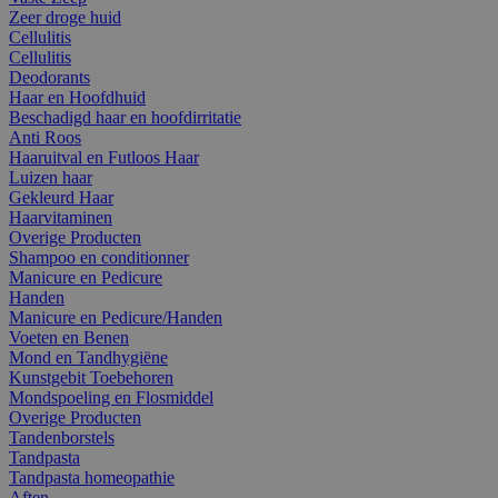
Zeer droge huid
Cellulitis
Cellulitis
Deodorants
Haar en Hoofdhuid
Beschadigd haar en hoofdirritatie
Anti Roos
Haaruitval en Futloos Haar
Luizen haar
Gekleurd Haar
Haarvitaminen
Overige Producten
Shampoo en conditionner
Manicure en Pedicure
Handen
Manicure en Pedicure/Handen
Voeten en Benen
Mond en Tandhygiëne
Kunstgebit Toebehoren
Mondspoeling en Flosmiddel
Overige Producten
Tandenborstels
Tandpasta
Tandpasta homeopathie
Aften