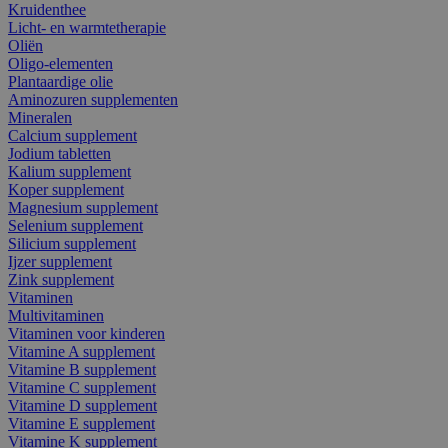
Kruidenthee
Licht- en warmtetherapie
Oliën
Oligo-elementen
Plantaardige olie
Aminozuren supplementen
Mineralen
Calcium supplement
Jodium tabletten
Kalium supplement
Koper supplement
Magnesium supplement
Selenium supplement
Silicium supplement
Ijzer supplement
Zink supplement
Vitaminen
Multivitaminen
Vitaminen voor kinderen
Vitamine A supplement
Vitamine B supplement
Vitamine C supplement
Vitamine D supplement
Vitamine E supplement
Vitamine K supplement