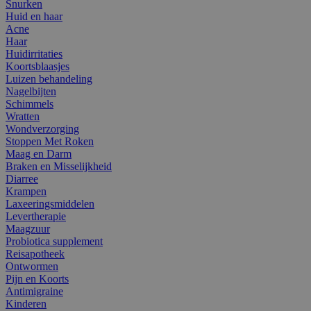
Snurken
Huid en haar
Acne
Haar
Huidirritaties
Koortsblaasjes
Luizen behandeling
Nagelbijten
Schimmels
Wratten
Wondverzorging
Stoppen Met Roken
Maag en Darm
Braken en Misselijkheid
Diarree
Krampen
Laxeeringsmiddelen
Levertherapie
Maagzuur
Probiotica supplement
Reisapotheek
Ontwormen
Pijn en Koorts
Antimigraine
Kinderen