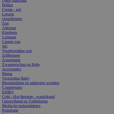
Ogen materiaal
Brillen
Creme - gel
Lenzen
Oogpleisters
Zon
Aftersun
Kinderen
Lichaam
Lippen zon
Ski
Voorbereiding zon
Zelfbruiner
Zonnebank
Zwangerschap en Baby
Accessoires
Mama
Verzorging Baby
Bloedstelping en uitdrogen wonden
Compressen
EHBO
Cold - Hot therapie - warm/koud
Gipsverband en Toebehoren
Medische hulpmiddelen
Podologie