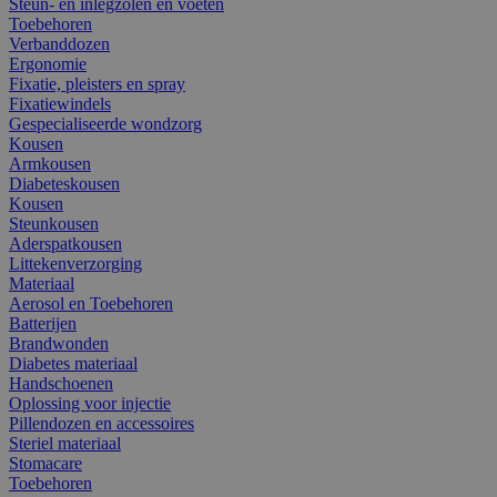
Steun- en inlegzolen en voeten
Toebehoren
Verbanddozen
Ergonomie
Fixatie, pleisters en spray
Fixatiewindels
Gespecialiseerde wondzorg
Kousen
Armkousen
Diabeteskousen
Kousen
Steunkousen
Aderspatkousen
Littekenverzorging
Materiaal
Aerosol en Toebehoren
Batterijen
Brandwonden
Diabetes materiaal
Handschoenen
Oplossing voor injectie
Pillendozen en accessoires
Steriel materiaal
Stomacare
Toebehoren