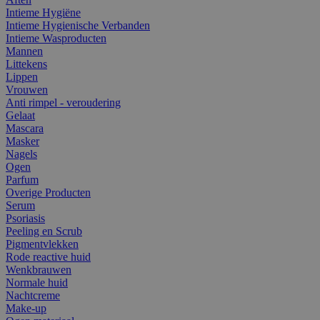
Intieme Hygiëne
Intieme Hygienische Verbanden
Intieme Wasproducten
Mannen
Littekens
Lippen
Vrouwen
Anti rimpel - veroudering
Gelaat
Mascara
Masker
Nagels
Ogen
Parfum
Overige Producten
Serum
Psoriasis
Peeling en Scrub
Pigmentvlekken
Rode reactive huid
Wenkbrauwen
Normale huid
Nachtcreme
Make-up