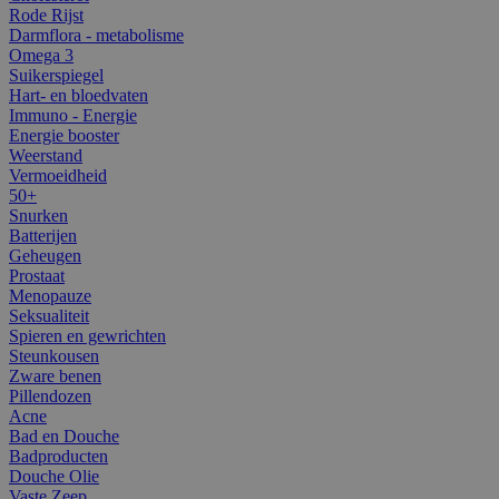
Rode Rijst
Darmflora - metabolisme
Omega 3
Suikerspiegel
Hart- en bloedvaten
Immuno - Energie
Energie booster
Weerstand
Vermoeidheid
50+
Snurken
Batterijen
Geheugen
Prostaat
Menopauze
Seksualiteit
Spieren en gewrichten
Steunkousen
Zware benen
Pillendozen
Acne
Bad en Douche
Badproducten
Douche Olie
Vaste Zeep