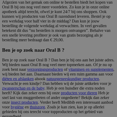
Afgezien van het gemak om online te bestellen biedt het kopen van
Oral B bij ons nog veel meer voordelen. Zo kun je in onze online
apotheek altijd terecht, ofwel je kunt 24/7 bij ons shoppen. Ook
kunnen wij producten van Oral B razendsnel leveren. Bestel je op
een werkdag voor half vier in de middag? Dan kun je jouw
bestelling de volgende werkdag al verwachten. In veel gevallen
betekent dit dus “nu bestellen is morgen ontvangen”. Behalve van
een snelle levering profiteer je ook van gratis bezorging als je
bestelling meer bedraagt dan € 29,00.
Ben je op zoek naar Oral B ?
Ben je op zoek naar Oral B ? Dan ben je bij ons aan het juiste adres.
Wij bieden naast Oral B nog veel meer topmerken aan. Of je nu op
zoek bent naar
verzorgingsproducten
of
vitaminen en supplementen
,
wij bieden het aan. Daarnaast bieden wij een ruim gamma aan voor
diëten en afslanken
alsook
natuurgeneeskundige producten
.
Verwacht je een kindje? Dan hebben wij de juiste artikelen voor je
zwangerschap en de baby
. Heb je een huisdier die extra noden
heeft? Kijk dan zeker eens bij onze
producten voor dieren
Heb je
snel last van muggenbeten of ander ongedierte? Bekijk dan zeker
onze
insect producten
. Verder heeft Medibib een interessant aanbod
voor
hygiëne
en
thuiszorg
. Zoals je kan zien, kan je op allerlei
gebieden bij ons terecht voor topproducten op het gebied van
gezondheid.