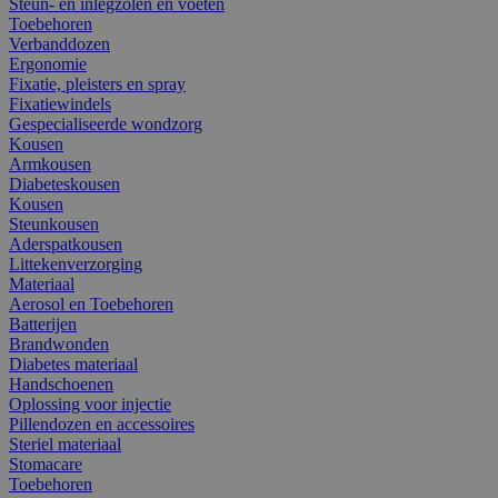
Steun- en inlegzolen en voeten
Toebehoren
Verbanddozen
Ergonomie
Fixatie, pleisters en spray
Fixatiewindels
Gespecialiseerde wondzorg
Kousen
Armkousen
Diabeteskousen
Kousen
Steunkousen
Aderspatkousen
Littekenverzorging
Materiaal
Aerosol en Toebehoren
Batterijen
Brandwonden
Diabetes materiaal
Handschoenen
Oplossing voor injectie
Pillendozen en accessoires
Steriel materiaal
Stomacare
Toebehoren