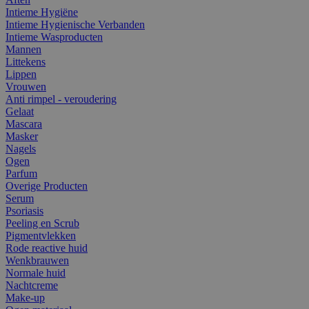
Intieme Hygiëne
Intieme Hygienische Verbanden
Intieme Wasproducten
Mannen
Littekens
Lippen
Vrouwen
Anti rimpel - veroudering
Gelaat
Mascara
Masker
Nagels
Ogen
Parfum
Overige Producten
Serum
Psoriasis
Peeling en Scrub
Pigmentvlekken
Rode reactive huid
Wenkbrauwen
Normale huid
Nachtcreme
Make-up