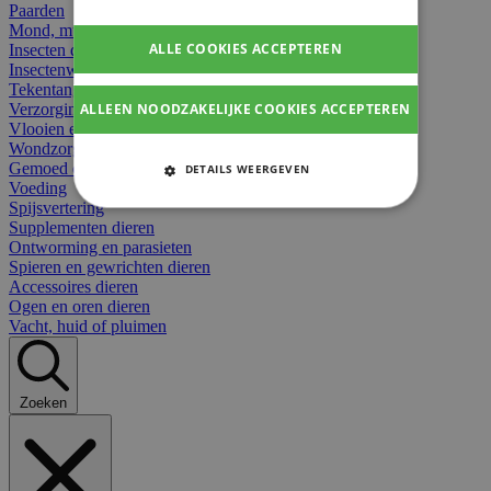
Paarden
Mond, muil of snavel
ALLE COOKIES ACCEPTEREN
Insecten dieren
Insectenwerend
Tekentangen
ALLEEN NOODZAKELIJKE COOKIES ACCEPTEREN
Verzorging beten
Vlooien en teken
Wondzorg dieren
Gemoed en stress dieren
DETAILS WEERGEVEN
Voeding
STRIKT NOODZAKELIJKE
Spijsvertering
COOKIES
Supplementen dieren
Ontworming en parasieten
Spieren en gewrichten dieren
PRESTATIE COOKIES
Accessoires dieren
Ogen en oren dieren
TARGETING COOKIES
Vacht, huid of pluimen
FUNCTIONELE COOKIES
Zoeken
Strikt noodzakelijke cookies