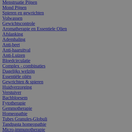
Menstruatie Pijnen
Mond Pijnen
Spieren en gewrichten
Volwassen
Gewichtscontrole
Aromatherapie en Essentiele Olien
Afslanking
Ademhaling
Anti-beet
Anti-haaruitval
Anti-Luizen
Bloedcirculatie
Complex - combinaties
Dagelijks welzijn
Essentiële oliën
Gewrichten & spieren
Huidverzorging
Verstuiver
Bachbloesem
Fytotherapie
Gemmotherapie
Homeopathie
Tubes Granules-Globuli
Tandpasta homeopathie
Micro-immunotherapie