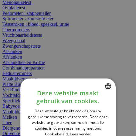
Menopauzetest
Ovulatietest
Pedometer - stappenteller
Spirometer - zuurstofmeter
Teststroken : bloed, speeksel, urine
Thermometers
Vruchtbaarheidstests
Weegschaal
Zwangerschapstests
Afslanken
Afslanken
Afslankthee en Koffie
Combinatiepreparaten
Eetlustremmers
Maaltijdvervanger
Platte Buik
Vet Binders
Deze website maakt
Vochtafdrijvers
gebruik van cookies.
Specifieke Voeding
DUTCH
Babyvoeding
Deze website gebruikt cookies om uw
Maaltijden
FRENCH
gebruikerservaring te verbeteren. Door onze
Melken
website te gebruiken, stemt u in met alle
Thee
ENGLISH
Diergeneesmiddelen
cookies in overeenstemming met ons
Duiven en vogels
Cookiebeleid.
Lees verder