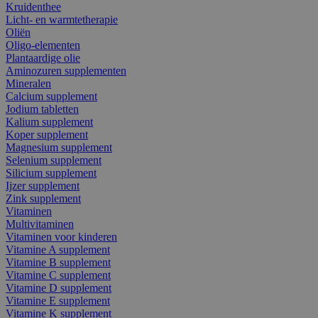
Kruidenthee
Licht- en warmtetherapie
Oliën
Oligo-elementen
Plantaardige olie
Aminozuren supplementen
Mineralen
Calcium supplement
Jodium tabletten
Kalium supplement
Koper supplement
Magnesium supplement
Selenium supplement
Silicium supplement
Ijzer supplement
Zink supplement
Vitaminen
Multivitaminen
Vitaminen voor kinderen
Vitamine A supplement
Vitamine B supplement
Vitamine C supplement
Vitamine D supplement
Vitamine E supplement
Vitamine K supplement