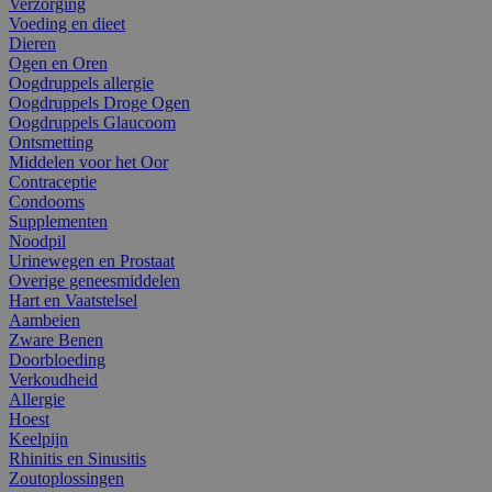
Verzorging
Voeding en dieet
Dieren
Ogen en Oren
Oogdruppels allergie
Oogdruppels Droge Ogen
Oogdruppels Glaucoom
Ontsmetting
Middelen voor het Oor
Contraceptie
Condooms
Supplementen
Noodpil
Urinewegen en Prostaat
Overige geneesmiddelen
Hart en Vaatstelsel
Aambeien
Zware Benen
Doorbloeding
Verkoudheid
Allergie
Hoest
Keelpijn
Rhinitis en Sinusitis
Zoutoplossingen