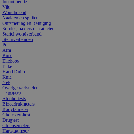
Incontinentie
Vilt
Wondhelend
Naalden en spuiten
Ontsmetting en Reiniging
Sondes, baxters en catheters
Steriel wondverband
Steunverbanden
Pols
Arm
Buik
Elleboog
Enkel
Hand Duim
Knie
Nek
Overige verbanden
Thuistests
Alcoholtests
Bloeddrukmeters
Bodyfatmeter
Cholesteroltest
Drugtest
Glucosemeters
Hartslagmeter