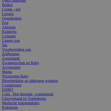
Ogen materiaal
Brillen
Creme - gel
Lenzen
Oogpleisters
Zon
Aftersun
Kinderen
Lichaam
Lippen zon
Ski
Voorbereiding zon
Zelfbruiner
Zonnebank
Zwangerschap en Baby
Accessoires
Mama
Verzorging Baby
Bloedstelping en uitdrogen wonden
Compressen
EHBO
Cold - Hot therapie - warm/koud
Gipsverband en Toebehoren
Medische hulpmiddelen
Podologie