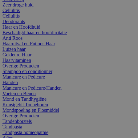
Zeer droge huid
Cellulitis
Cellulitis
Deodorants
Haar en Hoofdhuid
Beschadigd haar en hoofdirritatie
Anti Roos
Haaruitval en Futloos Haar
Luizen haar
Gekleurd Haar
Haarvitaminen
Overige Producten
Shampoo en conditionner
Manicure en Pedicure
Handen
Manicure en Pedicure/Handen
Voeten en Benen
Mond en Tandhygiëne
Kunstgebit Toebehoren
Mondspoeling en Flosmiddel
Overige Producten
Tandenborstels
Tandpasta
Tandpasta homeopathie
Aften