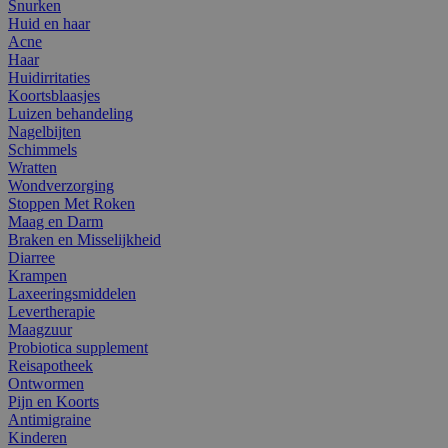
Snurken
Huid en haar
Acne
Haar
Huidirritaties
Koortsblaasjes
Luizen behandeling
Nagelbijten
Schimmels
Wratten
Wondverzorging
Stoppen Met Roken
Maag en Darm
Braken en Misselijkheid
Diarree
Krampen
Laxeeringsmiddelen
Levertherapie
Maagzuur
Probiotica supplement
Reisapotheek
Ontwormen
Pijn en Koorts
Antimigraine
Kinderen