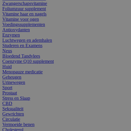
Zwangerschapsvitamine
Foliumzuur supplement
Vitamine haar en nagels
Vitamine voor ogen
Voedingssupplementen
Antioxydanten
Enzymen
Luchtwegen en ademhalen
Studeren en Examens
Neus
Bloedend Tandvlees
Coenzyme Q10 supplement
Huid
Menopauze medicatie
Geheugen
Urinewegen
Sport
Prostaat
Stress en Slaap
CBD
Seksualiteit
Gewrichten
Circulatie
Vermoeide benen
Cholesterol