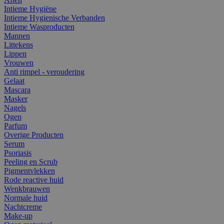
Intieme Hygiëne
Intieme Hygienische Verbanden
Intieme Wasproducten
Mannen
Littekens
Lippen
Vrouwen
Anti rimpel - veroudering
Gelaat
Mascara
Masker
Nagels
Ogen
Parfum
Overige Producten
Serum
Psoriasis
Peeling en Scrub
Pigmentvlekken
Rode reactive huid
Wenkbrauwen
Normale huid
Nachtcreme
Make-up