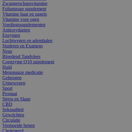
Zwangerschapsvitamine
Foliumzuur supplement
Vitamine haar en nagels
Vitamine voor ogen
Voedingssupplementen
Antioxydanten
Enzymen
Luchtwegen en ademhalen
Studeren en Examens
Neus
Bloedend Tandvlees
Coenzyme Q10 supplement
Huid
Menopauze medicatie
Geheugen
Urinewegen
Sport
Prostaat
Stress en Slaap
CBD
Seksualiteit
Gewrichten
Circulatie
Vermoeide benen
Cholesterol