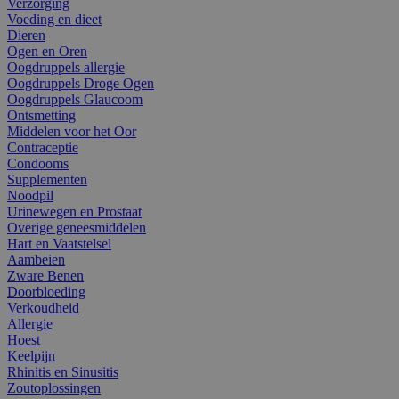
Verzorging
Voeding en dieet
Dieren
Ogen en Oren
Oogdruppels allergie
Oogdruppels Droge Ogen
Oogdruppels Glaucoom
Ontsmetting
Middelen voor het Oor
Contraceptie
Condooms
Supplementen
Noodpil
Urinewegen en Prostaat
Overige geneesmiddelen
Hart en Vaatstelsel
Aambeien
Zware Benen
Doorbloeding
Verkoudheid
Allergie
Hoest
Keelpijn
Rhinitis en Sinusitis
Zoutoplossingen