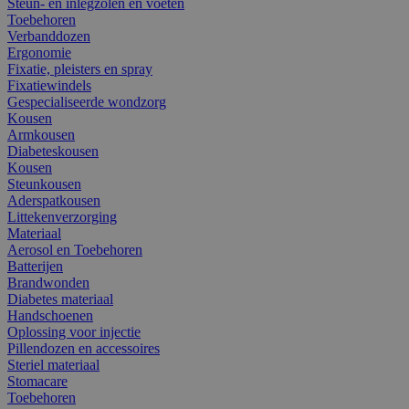
Steun- en inlegzolen en voeten
Toebehoren
Verbanddozen
Ergonomie
Fixatie, pleisters en spray
Fixatiewindels
Gespecialiseerde wondzorg
Kousen
Armkousen
Diabeteskousen
Kousen
Steunkousen
Aderspatkousen
Littekenverzorging
Materiaal
Aerosol en Toebehoren
Batterijen
Brandwonden
Diabetes materiaal
Handschoenen
Oplossing voor injectie
Pillendozen en accessoires
Steriel materiaal
Stomacare
Toebehoren