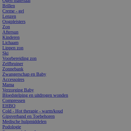
Ogen materiaal
Brillen
Creme - gel
Lenzen
Oogpleisters
Zon
Aftersun
Kinderen
Lichaam
Lippen zon
Ski
Voorbereiding zon
Zelfbruiner
Zonnebank
Zwangerschap en Baby
Accessoires
Mama
Verzorging Baby
Bloedstelping en uitdrogen wonden
Compressen
EHBO
Cold - Hot therapie - warm/koud
Gipsverband en Toebehoren
Medische hulpmiddelen
Podologie