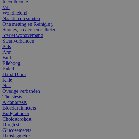
Incontinentie
Vilt
Wondhelend
Naalden en spuiten
Ontsmetting en Reiniging
Sondes, baxters en catheters
Steriel wondverband
Steunverbanden
Pols
Arm
Buik
Elleboog
Enkel
Hand Duim
Knie
Nek
Overige verbanden
Thuistests
Alcoholtests
Bloeddrukmeters
Bodyfatmeter
Cholesteroltest
Drugtest
Glucosemeters
Hartslagmeter