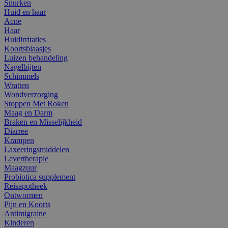
Snurken
Huid en haar
Acne
Haar
Huidirritaties
Koortsblaasjes
Luizen behandeling
Nagelbijten
Schimmels
Wratten
Wondverzorging
Stoppen Met Roken
Maag en Darm
Braken en Misselijkheid
Diarree
Krampen
Laxeeringsmiddelen
Levertherapie
Maagzuur
Probiotica supplement
Reisapotheek
Ontwormen
Pijn en Koorts
Antimigraine
Kinderen