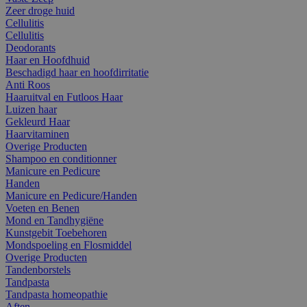
Zeer droge huid
Cellulitis
Cellulitis
Deodorants
Haar en Hoofdhuid
Beschadigd haar en hoofdirritatie
Anti Roos
Haaruitval en Futloos Haar
Luizen haar
Gekleurd Haar
Haarvitaminen
Overige Producten
Shampoo en conditionner
Manicure en Pedicure
Handen
Manicure en Pedicure/Handen
Voeten en Benen
Mond en Tandhygiëne
Kunstgebit Toebehoren
Mondspoeling en Flosmiddel
Overige Producten
Tandenborstels
Tandpasta
Tandpasta homeopathie
Aften