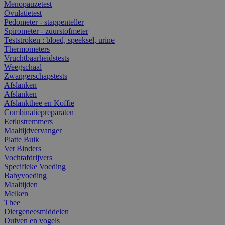
Menopauzetest
Ovulatietest
Pedometer - stappenteller
Spirometer - zuurstofmeter
Teststroken : bloed, speeksel, urine
Thermometers
Vruchtbaarheidstests
Weegschaal
Zwangerschapstests
Afslanken
Afslanken
Afslankthee en Koffie
Combinatiepreparaten
Eetlustremmers
Maaltijdvervanger
Platte Buik
Vet Binders
Vochtafdrijvers
Specifieke Voeding
Babyvoeding
Maaltijden
Melken
Thee
Diergeneesmiddelen
Duiven en vogels