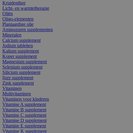
Kruidenthee
Licht- en warmtetherapie
Oliën
Oligo-elementen
Plantaardige olie
Aminozuren supplementen
Mineralen
Calcium supplement
Jodium tabletten
Kalium supplement
Koper supplement
Magnesium supplement
Selenium supplement
Silicium supplement
Ijzer supplement
Zink supplement
Vitaminen
Multivitaminen
Vitaminen voor kinderen
Vitamine A supplement
Vitamine B supplement
Vitamine C supplement
Vitamine D supplement
Vitamine E supplement
Vitamine K supplement