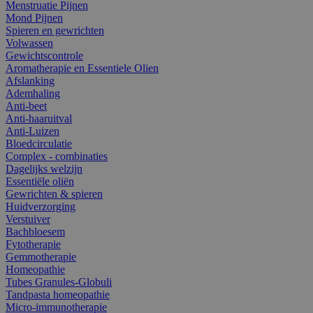
Menstruatie Pijnen
Mond Pijnen
Spieren en gewrichten
Volwassen
Gewichtscontrole
Aromatherapie en Essentiele Olien
Afslanking
Ademhaling
Anti-beet
Anti-haaruitval
Anti-Luizen
Bloedcirculatie
Complex - combinaties
Dagelijks welzijn
Essentiële oliën
Gewrichten & spieren
Huidverzorging
Verstuiver
Bachbloesem
Fytotherapie
Gemmotherapie
Homeopathie
Tubes Granules-Globuli
Tandpasta homeopathie
Micro-immunotherapie