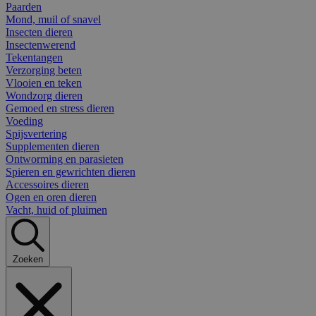
Paarden
Mond, muil of snavel
Insecten dieren
Insectenwerend
Tekentangen
Verzorging beten
Vlooien en teken
Wondzorg dieren
Gemoed en stress dieren
Voeding
Spijsvertering
Supplementen dieren
Ontworming en parasieten
Spieren en gewrichten dieren
Accessoires dieren
Ogen en oren dieren
Vacht, huid of pluimen
Zoeken