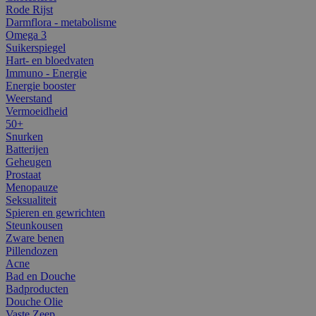
Rode Rijst
Darmflora - metabolisme
Omega 3
Suikerspiegel
Hart- en bloedvaten
Immuno - Energie
Energie booster
Weerstand
Vermoeidheid
50+
Snurken
Batterijen
Geheugen
Prostaat
Menopauze
Seksualiteit
Spieren en gewrichten
Steunkousen
Zware benen
Pillendozen
Acne
Bad en Douche
Badproducten
Douche Olie
Vaste Zeep