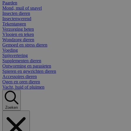
Paarden
Mond, muil of snavel
Insecten dieren
Insectenwerend
Tekentangen
Verzorging beten
Vlooien en teken
Wondzorg dieren
Gemoed en stress dieren
Voeding
Spijsvertering
Supplementen dieren
Ontworming en parasieten
Spieren en gewrichten dieren
Accessoires dieren
Ogen en oren dieren
Vacht, huid of pluimen
Zoeken