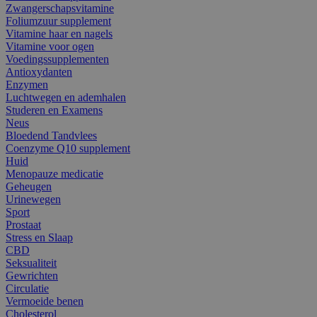
Zwangerschapsvitamine
Foliumzuur supplement
Vitamine haar en nagels
Vitamine voor ogen
Voedingssupplementen
Antioxydanten
Enzymen
Luchtwegen en ademhalen
Studeren en Examens
Neus
Bloedend Tandvlees
Coenzyme Q10 supplement
Huid
Menopauze medicatie
Geheugen
Urinewegen
Sport
Prostaat
Stress en Slaap
CBD
Seksualiteit
Gewrichten
Circulatie
Vermoeide benen
Cholesterol