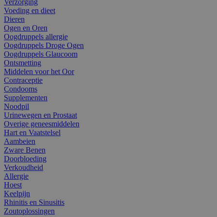
Verzorging
Voeding en dieet
Dieren
Ogen en Oren
Oogdruppels allergie
Oogdruppels Droge Ogen
Oogdruppels Glaucoom
Ontsmetting
Middelen voor het Oor
Contraceptie
Condooms
Supplementen
Noodpil
Urinewegen en Prostaat
Overige geneesmiddelen
Hart en Vaatstelsel
Aambeien
Zware Benen
Doorbloeding
Verkoudheid
Allergie
Hoest
Keelpijn
Rhinitis en Sinusitis
Zoutoplossingen