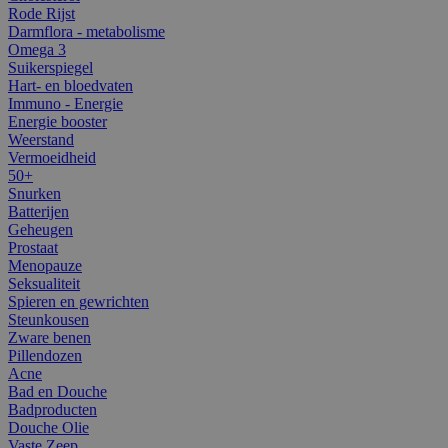
Rode Rijst
Darmflora - metabolisme
Omega 3
Suikerspiegel
Hart- en bloedvaten
Immuno - Energie
Energie booster
Weerstand
Vermoeidheid
50+
Snurken
Batterijen
Geheugen
Prostaat
Menopauze
Seksualiteit
Spieren en gewrichten
Steunkousen
Zware benen
Pillendozen
Acne
Bad en Douche
Badproducten
Douche Olie
Vaste Zeep