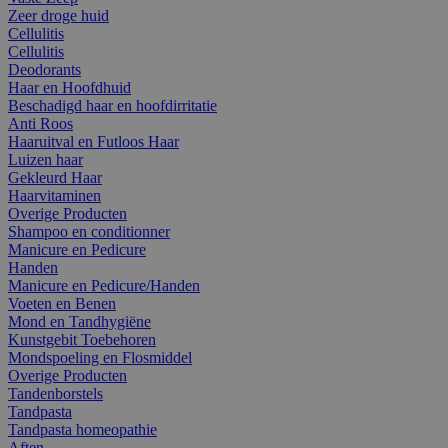
Zeer droge huid
Cellulitis
Cellulitis
Deodorants
Haar en Hoofdhuid
Beschadigd haar en hoofdirritatie
Anti Roos
Haaruitval en Futloos Haar
Luizen haar
Gekleurd Haar
Haarvitaminen
Overige Producten
Shampoo en conditionner
Manicure en Pedicure
Handen
Manicure en Pedicure/Handen
Voeten en Benen
Mond en Tandhygiëne
Kunstgebit Toebehoren
Mondspoeling en Flosmiddel
Overige Producten
Tandenborstels
Tandpasta
Tandpasta homeopathie
Aften