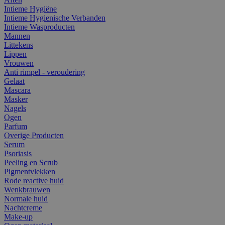
Intieme Hygiëne
Intieme Hygienische Verbanden
Intieme Wasproducten
Mannen
Littekens
Lippen
Vrouwen
Anti rimpel - veroudering
Gelaat
Mascara
Masker
Nagels
Ogen
Parfum
Overige Producten
Serum
Psoriasis
Peeling en Scrub
Pigmentvlekken
Rode reactive huid
Wenkbrauwen
Normale huid
Nachtcreme
Make-up