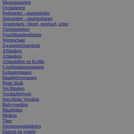
Menopauzetest
Ovulatietest
Pedometer - stappenteller
Spirometer - zuurstofmeter
Teststroken : bloed, speeksel, urine
Thermometers
Vruchtbaarheidstests
Weegschaal
Zwangerschapstests
Afslanken
Afslanken
Afslankthee en Koffie
Combinatiepreparaten
Eetlustremmers
Maaltijdvervanger
Platte Buik
Vet Binders
Vochtafdrijvers
Specifieke Voeding
Babyvoeding
Maaltijden
Melken
Thee
Diergeneesmiddelen
Duiven en vogels