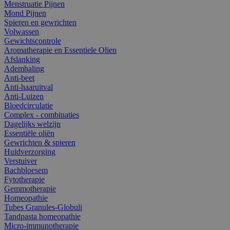
Menstruatie Pijnen
Mond Pijnen
Spieren en gewrichten
Volwassen
Gewichtscontrole
Aromatherapie en Essentiele Olien
Afslanking
Ademhaling
Anti-beet
Anti-haaruitval
Anti-Luizen
Bloedcirculatie
Complex - combinaties
Dagelijks welzijn
Essentiële oliën
Gewrichten & spieren
Huidverzorging
Verstuiver
Bachbloesem
Fytotherapie
Gemmotherapie
Homeopathie
Tubes Granules-Globuli
Tandpasta homeopathie
Micro-immunotherapie