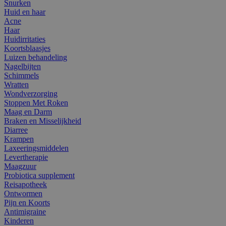
Snurken
Huid en haar
Acne
Haar
Huidirritaties
Koortsblaasjes
Luizen behandeling
Nagelbijten
Schimmels
Wratten
Wondverzorging
Stoppen Met Roken
Maag en Darm
Braken en Misselijkheid
Diarree
Krampen
Laxeeringsmiddelen
Levertherapie
Maagzuur
Probiotica supplement
Reisapotheek
Ontwormen
Pijn en Koorts
Antimigraine
Kinderen