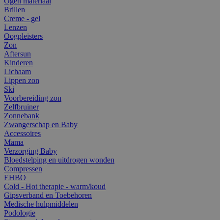
Ogen materiaal
Brillen
Creme - gel
Lenzen
Oogpleisters
Zon
Aftersun
Kinderen
Lichaam
Lippen zon
Ski
Voorbereiding zon
Zelfbruiner
Zonnebank
Zwangerschap en Baby
Accessoires
Mama
Verzorging Baby
Bloedstelping en uitdrogen wonden
Compressen
EHBO
Cold - Hot therapie - warm/koud
Gipsverband en Toebehoren
Medische hulpmiddelen
Podologie