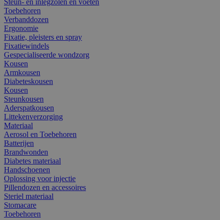
Steun- en inlegzolen en voeten
Toebehoren
Verbanddozen
Ergonomie
Fixatie, pleisters en spray
Fixatiewindels
Gespecialiseerde wondzorg
Kousen
Armkousen
Diabeteskousen
Kousen
Steunkousen
Aderspatkousen
Littekenverzorging
Materiaal
Aerosol en Toebehoren
Batterijen
Brandwonden
Diabetes materiaal
Handschoenen
Oplossing voor injectie
Pillendozen en accessoires
Steriel materiaal
Stomacare
Toebehoren