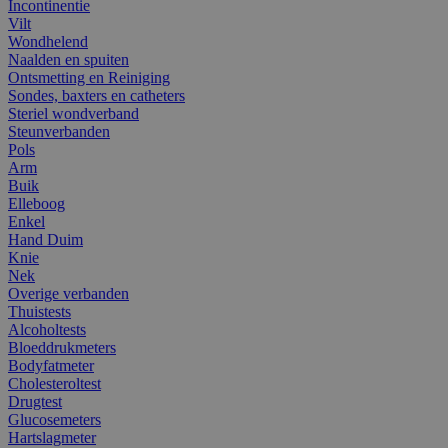
Incontinentie
Vilt
Wondhelend
Naalden en spuiten
Ontsmetting en Reiniging
Sondes, baxters en catheters
Steriel wondverband
Steunverbanden
Pols
Arm
Buik
Elleboog
Enkel
Hand Duim
Knie
Nek
Overige verbanden
Thuistests
Alcoholtests
Bloeddrukmeters
Bodyfatmeter
Cholesteroltest
Drugtest
Glucosemeters
Hartslagmeter