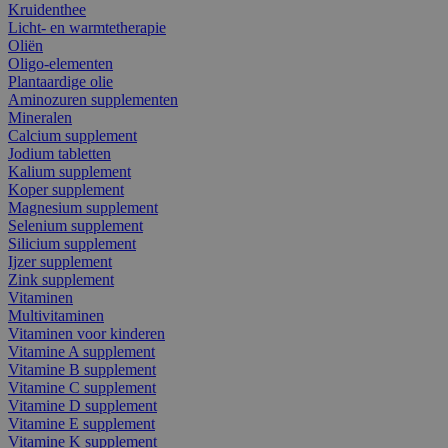
Kruidenthee
Licht- en warmtetherapie
Oliën
Oligo-elementen
Plantaardige olie
Aminozuren supplementen
Mineralen
Calcium supplement
Jodium tabletten
Kalium supplement
Koper supplement
Magnesium supplement
Selenium supplement
Silicium supplement
Ijzer supplement
Zink supplement
Vitaminen
Multivitaminen
Vitaminen voor kinderen
Vitamine A supplement
Vitamine B supplement
Vitamine C supplement
Vitamine D supplement
Vitamine E supplement
Vitamine K supplement