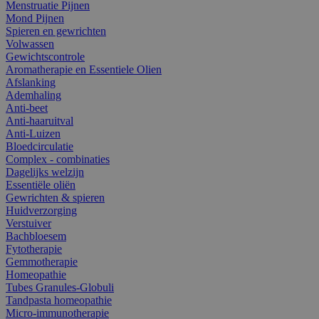
Menstruatie Pijnen
Mond Pijnen
Spieren en gewrichten
Volwassen
Gewichtscontrole
Aromatherapie en Essentiele Olien
Afslanking
Ademhaling
Anti-beet
Anti-haaruitval
Anti-Luizen
Bloedcirculatie
Complex - combinaties
Dagelijks welzijn
Essentiële oliën
Gewrichten & spieren
Huidverzorging
Verstuiver
Bachbloesem
Fytotherapie
Gemmotherapie
Homeopathie
Tubes Granules-Globuli
Tandpasta homeopathie
Micro-immunotherapie