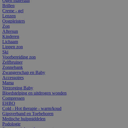
Ogen materiaal
Brillen
Creme - gel
Lenzen
Oogpleisters
Zon
Aftersun
Kinderen
Lichaam
Lippen zon
Ski
Voorbereiding zon
Zelfbruiner
Zonnebank
Zwangerschap en Baby
Accessoires
Mama
Verzorging Baby
Bloedstelping en uitdrogen wonden
Compressen
EHBO
Cold - Hot therapie - warm/koud
Gipsverband en Toebehoren
Medische hulpmiddelen
Podologie