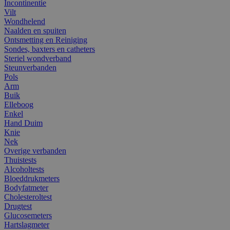
Incontinentie
Vilt
Wondhelend
Naalden en spuiten
Ontsmetting en Reiniging
Sondes, baxters en catheters
Steriel wondverband
Steunverbanden
Pols
Arm
Buik
Elleboog
Enkel
Hand Duim
Knie
Nek
Overige verbanden
Thuistests
Alcoholtests
Bloeddrukmeters
Bodyfatmeter
Cholesteroltest
Drugtest
Glucosemeters
Hartslagmeter