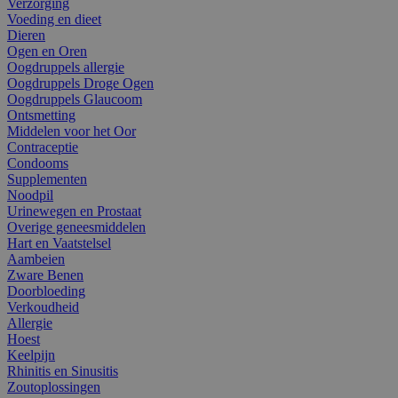
Verzorging
Voeding en dieet
Dieren
Ogen en Oren
Oogdruppels allergie
Oogdruppels Droge Ogen
Oogdruppels Glaucoom
Ontsmetting
Middelen voor het Oor
Contraceptie
Condooms
Supplementen
Noodpil
Urinewegen en Prostaat
Overige geneesmiddelen
Hart en Vaatstelsel
Aambeien
Zware Benen
Doorbloeding
Verkoudheid
Allergie
Hoest
Keelpijn
Rhinitis en Sinusitis
Zoutoplossingen