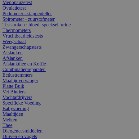
Menopauzetest
Ovulatietest
Pedometer - stappenteller
Spirometer - zuurstofmeter
Teststroken : bloed, speeksel, urine
Thermometers
Vruchtbaarheidstests
Weegschaal
Zwangerschapstests
Afslanken
Afslanken
Afslankthee en Koffie
Combinatiepreparaten
Eetlustremmers
Maaltijdvervanger
Platte Buik
Vet Binders
Vochtafdrijvers
Specifieke Voeding
Babyvoeding
Maaltijden
Melken
Thee
Diergeneesmiddelen
Duiven en vogels