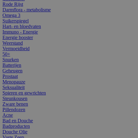
Rode Rijst
Darmflora - metabolisme
Omega 3
Suikerspiegel
Hart- en bloedvaten
Immuno - Energie
Energie booster
Weerstand
Vermoeidheid
50+
Snurken
Batterijen
Geheugen
Prostaat
Menopauze
Seksualiteit
Spieren en gewrichten
Steunkousen
Zware benen
Pillendozen
Acne
Bad en Douche
Badproducten
Douche Olie
Vaste Zeep