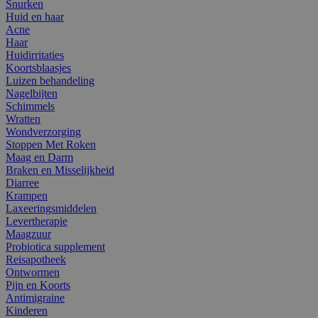
Snurken
Huid en haar
Acne
Haar
Huidirritaties
Koortsblaasjes
Luizen behandeling
Nagelbijten
Schimmels
Wratten
Wondverzorging
Stoppen Met Roken
Maag en Darm
Braken en Misselijkheid
Diarree
Krampen
Laxeeringsmiddelen
Levertherapie
Maagzuur
Probiotica supplement
Reisapotheek
Ontwormen
Pijn en Koorts
Antimigraine
Kinderen