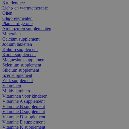
Kruidenthee
Licht- en warmtetherapie
Oliën
Oligo-elementen
Plantaardige olie
Aminozuren supplementen
Mineralen
Calcium supplement
Jodium tabletten
Kalium supplement
Koper supplement
Magnesium supplement
Selenium supplement
Silicium supplement
Ijzer supplement
Zink supplement
Vitaminen
Multivitaminen
Vitaminen voor kinderen
Vitamine A supplement
Vitamine B supplement
Vitamine C supplement
Vitamine D supplement
Vitamine E supplement
Vitamine K supplement