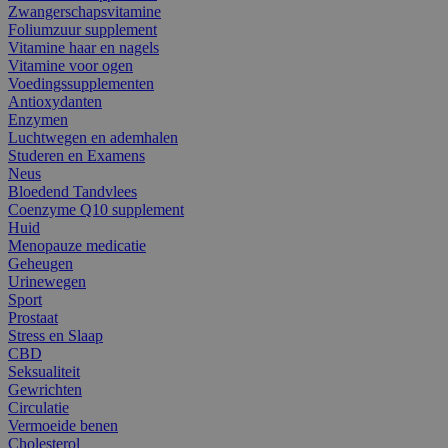
Zwangerschapsvitamine
Foliumzuur supplement
Vitamine haar en nagels
Vitamine voor ogen
Voedingssupplementen
Antioxydanten
Enzymen
Luchtwegen en ademhalen
Studeren en Examens
Neus
Bloedend Tandvlees
Coenzyme Q10 supplement
Huid
Menopauze medicatie
Geheugen
Urinewegen
Sport
Prostaat
Stress en Slaap
CBD
Seksualiteit
Gewrichten
Circulatie
Vermoeide benen
Cholesterol