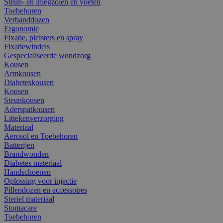
Steun- en inlegzolen en voeten
Toebehoren
Verbanddozen
Ergonomie
Fixatie, pleisters en spray
Fixatiewindels
Gespecialiseerde wondzorg
Kousen
Armkousen
Diabeteskousen
Kousen
Steunkousen
Aderspatkousen
Littekenverzorging
Materiaal
Aerosol en Toebehoren
Batterijen
Brandwonden
Diabetes materiaal
Handschoenen
Oplossing voor injectie
Pillendozen en accessoires
Steriel materiaal
Stomacare
Toebehoren