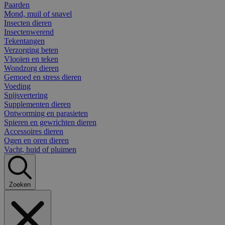
Paarden
Mond, muil of snavel
Insecten dieren
Insectenwerend
Tekentangen
Verzorging beten
Vlooien en teken
Wondzorg dieren
Gemoed en stress dieren
Voeding
Spijsvertering
Supplementen dieren
Ontworming en parasieten
Spieren en gewrichten dieren
Accessoires dieren
Ogen en oren dieren
Vacht, huid of pluimen
Zoeken