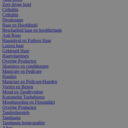
Zeer droge huid
Cellulitis
Cellulitis
Deodorants
Haar en Hoofdhuid
Beschadigd haar en hoofdirritatie
Anti Roos
Haaruitval en Futloos Haar
Luizen haar
Gekleurd Haar
Haarvitaminen
Overige Producten
Shampoo en conditionner
Manicure en Pedicure
Handen
Manicure en Pedicure/Handen
Voeten en Benen
Mond en Tandhygiëne
Kunstgebit Toebehoren
Mondspoeling en Flosmiddel
Overige Producten
Tandenborstels
Tandpasta
Tandpasta homeopathie
Aften