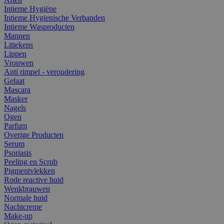
Intieme Hygiëne
Intieme Hygienische Verbanden
Intieme Wasproducten
Mannen
Littekens
Lippen
Vrouwen
Anti rimpel - veroudering
Gelaat
Mascara
Masker
Nagels
Ogen
Parfum
Overige Producten
Serum
Psoriasis
Peeling en Scrub
Pigmentvlekken
Rode reactive huid
Wenkbrauwen
Normale huid
Nachtcreme
Make-up