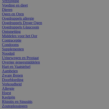
Verzorging
Voeding en dieet
Dieren
Ogen en Oren
Oogdruppels allergie
Oogdruppels Droge Ogen
Oogdruppels Glaucoom
Ontsmetting
Middelen voor het Oor
Contraceptie
Condooms
Supplementen
Noodpil
Urinewegen en Prostaat
Overige geneesmiddelen
Hart en Vaatstelsel
Aambeien
Zware Benen
Doorbloeding
Verkoudheid
Allergie
Hoest
Keelpijn
Rhinitis en Sinusitis
Zoutoplossingen