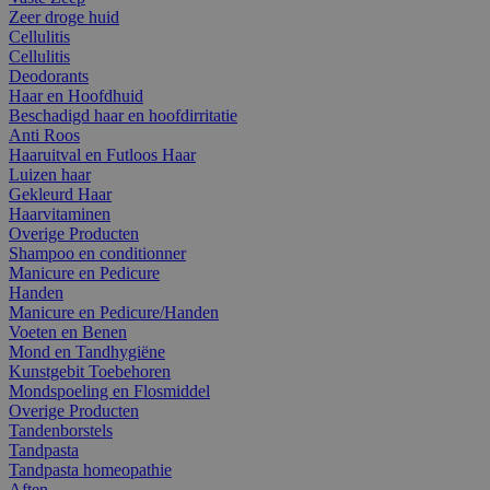
Zeer droge huid
Cellulitis
Cellulitis
Deodorants
Haar en Hoofdhuid
Beschadigd haar en hoofdirritatie
Anti Roos
Haaruitval en Futloos Haar
Luizen haar
Gekleurd Haar
Haarvitaminen
Overige Producten
Shampoo en conditionner
Manicure en Pedicure
Handen
Manicure en Pedicure/Handen
Voeten en Benen
Mond en Tandhygiëne
Kunstgebit Toebehoren
Mondspoeling en Flosmiddel
Overige Producten
Tandenborstels
Tandpasta
Tandpasta homeopathie
Aften