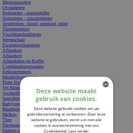
Menopauzetest
Ovulatietest
Pedometer - stappenteller
Spirometer - zuurstofmeter
Teststroken : bloed, speeksel, urine
Thermometers
Vruchtbaarheidstests
Weegschaal
Zwangerschapstests
Afslanken
Afslanken
Afslankthee en Koffie
Combinatiepreparaten
Eetlustremmers
Maaltijdvervanger
Platte Buik
Vet Binders
Deze website maakt
Vochtafdrijvers
gebruik van cookies.
Specifieke Voeding
DUTCH
Babyvoeding
Deze website gebruikt cookies om uw
Maaltijden
FRENCH
gebruikerservaring te verbeteren. Door onze
Melken
website te gebruiken, stemt u in met alle
Thee
ENGLISH
Diergeneesmiddelen
cookies in overeenstemming met ons
Duiven en vogels
Cookiebeleid.
Lees verder