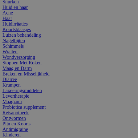
Snurken
Huid en haar
Acne
Haar
Huidirritaties
Koortsblaasjes
Luizen behandeling
Nagelbijten
Schimmels
Wratten
Wondverzorging
Stoppen Met Roken
Maag en Darm
Braken en Misselijkheid
Diarree
Krampen
Laxeeringsmiddelen
Levertherapie
Maagzuur
Probiotica supplement
Reisapotheek
Ontwormen
Pijn en Koorts
Antimigraine
Kinderen