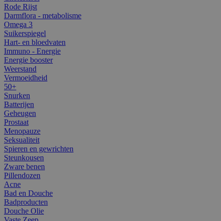
Rode Rijst
Darmflora - metabolisme
Omega 3
Suikerspiegel
Hart- en bloedvaten
Immuno - Energie
Energie booster
Weerstand
Vermoeidheid
50+
Snurken
Batterijen
Geheugen
Prostaat
Menopauze
Seksualiteit
Spieren en gewrichten
Steunkousen
Zware benen
Pillendozen
Acne
Bad en Douche
Badproducten
Douche Olie
Vaste Zeep