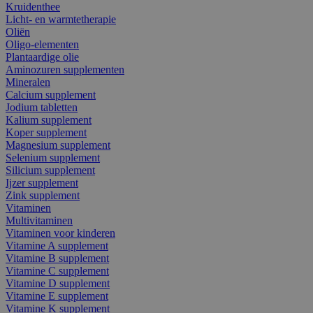
Kruidenthee
Licht- en warmtetherapie
Oliën
Oligo-elementen
Plantaardige olie
Aminozuren supplementen
Mineralen
Calcium supplement
Jodium tabletten
Kalium supplement
Koper supplement
Magnesium supplement
Selenium supplement
Silicium supplement
Ijzer supplement
Zink supplement
Vitaminen
Multivitaminen
Vitaminen voor kinderen
Vitamine A supplement
Vitamine B supplement
Vitamine C supplement
Vitamine D supplement
Vitamine E supplement
Vitamine K supplement