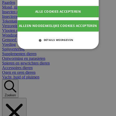
Paarden
Mond, muil of snavel
ALLE COOKIES ACCEPTEREN
Insecten dieren
Insectenwerend
Tekentangen
ALLEEN NOODZAKELIJKE COOKIES ACCEPTEREN
Verzorging beten
Vlooien en teken
Wondzorg dieren
Gemoed en stress dieren
DETAILS WEERGEVEN
Voeding
STRIKT NOODZAKELIJKE
Spijsvertering
COOKIES
Supplementen dieren
Ontworming en parasieten
Spieren en gewrichten dieren
PRESTATIE COOKIES
Accessoires dieren
Ogen en oren dieren
TARGETING COOKIES
Vacht, huid of pluimen
FUNCTIONELE COOKIES
Zoeken
Strikt noodzakelijke cookies