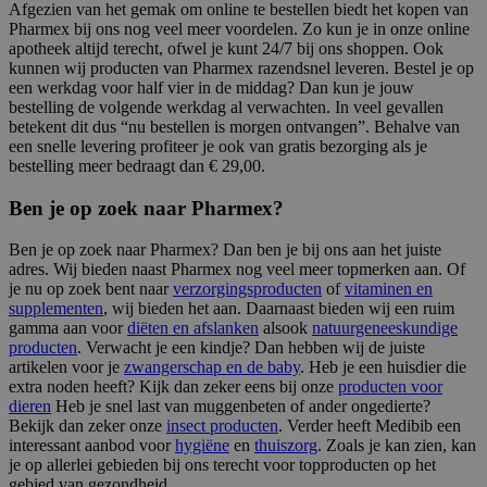
Afgezien van het gemak om online te bestellen biedt het kopen van
Pharmex bij ons nog veel meer voordelen. Zo kun je in onze online
apotheek altijd terecht, ofwel je kunt 24/7 bij ons shoppen. Ook
kunnen wij producten van Pharmex razendsnel leveren. Bestel je op
een werkdag voor half vier in de middag? Dan kun je jouw
bestelling de volgende werkdag al verwachten. In veel gevallen
betekent dit dus “nu bestellen is morgen ontvangen”. Behalve van
een snelle levering profiteer je ook van gratis bezorging als je
bestelling meer bedraagt dan € 29,00.
Ben je op zoek naar Pharmex?
Ben je op zoek naar Pharmex? Dan ben je bij ons aan het juiste
adres. Wij bieden naast Pharmex nog veel meer topmerken aan. Of
je nu op zoek bent naar
verzorgingsproducten
of
vitaminen en
supplementen
, wij bieden het aan. Daarnaast bieden wij een ruim
gamma aan voor
diëten en afslanken
alsook
natuurgeneeskundige
producten
. Verwacht je een kindje? Dan hebben wij de juiste
artikelen voor je
zwangerschap en de baby
. Heb je een huisdier die
extra noden heeft? Kijk dan zeker eens bij onze
producten voor
dieren
Heb je snel last van muggenbeten of ander ongedierte?
Bekijk dan zeker onze
insect producten
. Verder heeft Medibib een
interessant aanbod voor
hygiëne
en
thuiszorg
. Zoals je kan zien, kan
je op allerlei gebieden bij ons terecht voor topproducten op het
gebied van gezondheid.