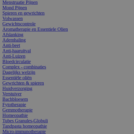
Menstruatie Pijnen
Mond Pijnen
Spieren en gewrichten
Volwassen
Gewichtscontrole
Aromatherapie en Essentiele Olien
Afslanking
Ademhaling
Anti-beet
Anti-haaruitval
Anti-Luizen
Bloedcirculatie
Complex - combinaties
Dagelijks welzijn
Essentiële oliën
Gewrichten & spieren
Huidverzorging
Verstuiver
Bachbloesem
Fytotherapie
Gemmotherapie
Homeopathie
Tubes Granules-Globuli
Tandpasta homeopathie
Micro-immunotherapie