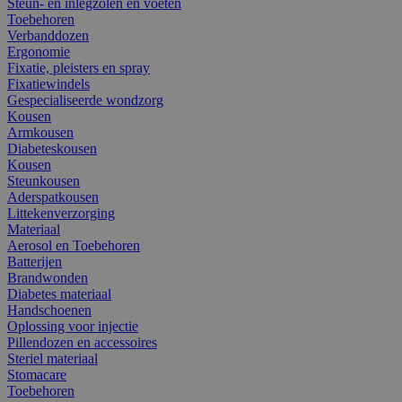
Steun- en inlegzolen en voeten
Toebehoren
Verbanddozen
Ergonomie
Fixatie, pleisters en spray
Fixatiewindels
Gespecialiseerde wondzorg
Kousen
Armkousen
Diabeteskousen
Kousen
Steunkousen
Aderspatkousen
Littekenverzorging
Materiaal
Aerosol en Toebehoren
Batterijen
Brandwonden
Diabetes materiaal
Handschoenen
Oplossing voor injectie
Pillendozen en accessoires
Steriel materiaal
Stomacare
Toebehoren