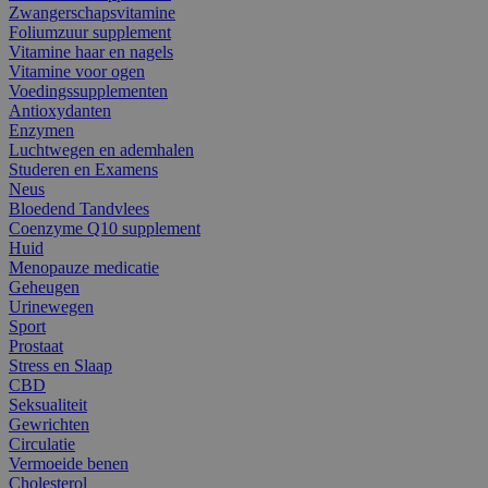
Zwangerschapsvitamine
Foliumzuur supplement
Vitamine haar en nagels
Vitamine voor ogen
Voedingssupplementen
Antioxydanten
Enzymen
Luchtwegen en ademhalen
Studeren en Examens
Neus
Bloedend Tandvlees
Coenzyme Q10 supplement
Huid
Menopauze medicatie
Geheugen
Urinewegen
Sport
Prostaat
Stress en Slaap
CBD
Seksualiteit
Gewrichten
Circulatie
Vermoeide benen
Cholesterol