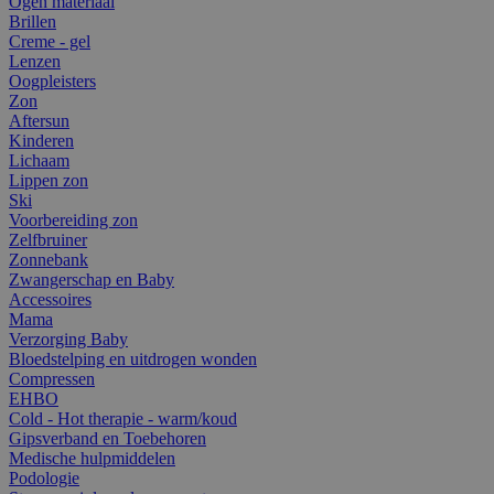
Ogen materiaal
Brillen
Creme - gel
Lenzen
Oogpleisters
Zon
Aftersun
Kinderen
Lichaam
Lippen zon
Ski
Voorbereiding zon
Zelfbruiner
Zonnebank
Zwangerschap en Baby
Accessoires
Mama
Verzorging Baby
Bloedstelping en uitdrogen wonden
Compressen
EHBO
Cold - Hot therapie - warm/koud
Gipsverband en Toebehoren
Medische hulpmiddelen
Podologie