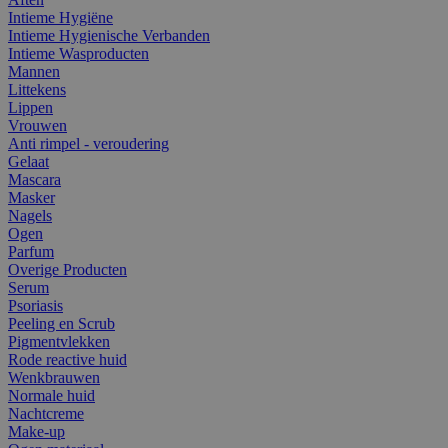
Intieme Hygiëne
Intieme Hygienische Verbanden
Intieme Wasproducten
Mannen
Littekens
Lippen
Vrouwen
Anti rimpel - veroudering
Gelaat
Mascara
Masker
Nagels
Ogen
Parfum
Overige Producten
Serum
Psoriasis
Peeling en Scrub
Pigmentvlekken
Rode reactive huid
Wenkbrauwen
Normale huid
Nachtcreme
Make-up