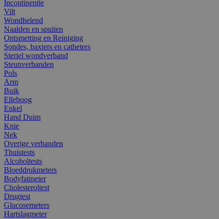
Incontinentie
Vilt
Wondhelend
Naalden en spuiten
Ontsmetting en Reiniging
Sondes, baxters en catheters
Steriel wondverband
Steunverbanden
Pols
Arm
Buik
Elleboog
Enkel
Hand Duim
Knie
Nek
Overige verbanden
Thuistests
Alcoholtests
Bloeddrukmeters
Bodyfatmeter
Cholesteroltest
Drugtest
Glucosemeters
Hartslagmeter