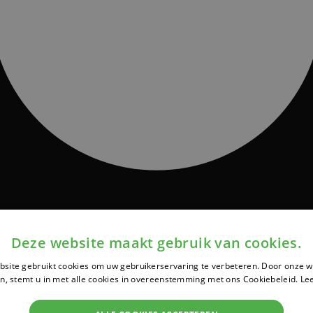
Deze website maakt gebruik van cookies.
site gebruikt cookies om uw gebruikerservaring te verbeteren. Door onze w
n, stemt u in met alle cookies in overeenstemming met ons Cookiebeleid.
Le