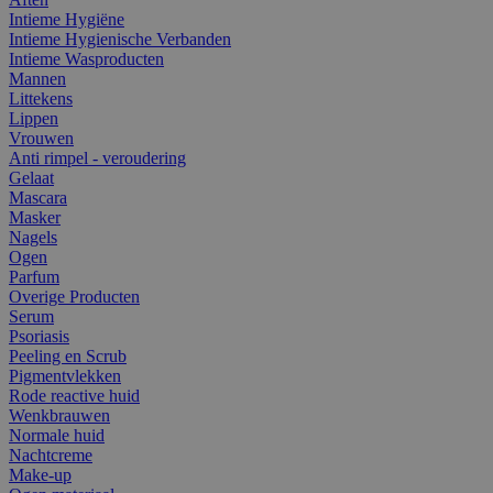
Intieme Hygiëne
Intieme Hygienische Verbanden
Intieme Wasproducten
Mannen
Littekens
Lippen
Vrouwen
Anti rimpel - veroudering
Gelaat
Mascara
Masker
Nagels
Ogen
Parfum
Overige Producten
Serum
Psoriasis
Peeling en Scrub
Pigmentvlekken
Rode reactive huid
Wenkbrauwen
Normale huid
Nachtcreme
Make-up