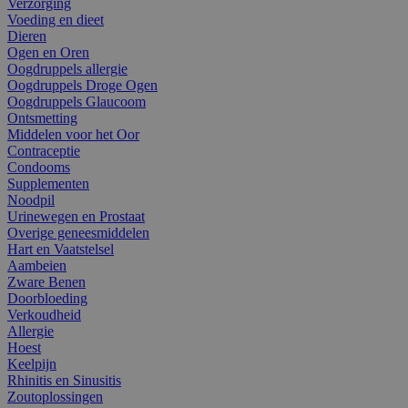
Verzorging
Voeding en dieet
Dieren
Ogen en Oren
Oogdruppels allergie
Oogdruppels Droge Ogen
Oogdruppels Glaucoom
Ontsmetting
Middelen voor het Oor
Contraceptie
Condooms
Supplementen
Noodpil
Urinewegen en Prostaat
Overige geneesmiddelen
Hart en Vaatstelsel
Aambeien
Zware Benen
Doorbloeding
Verkoudheid
Allergie
Hoest
Keelpijn
Rhinitis en Sinusitis
Zoutoplossingen