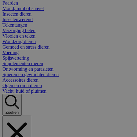
Paarden
Mond, muil of snavel
Insecten dieren
Insectenwerend
Tekentangen
Verzorging beten
Vlooien en teken
Wondzorg dieren
Gemoed en stress dieren
Voeding
Spijsvertering
Supplementen dieren
Ontworming en parasieten
Spieren en gewrichten dieren
Accessoires dieren
Ogen en oren dieren
Vacht, huid of pluimen
Zoeken