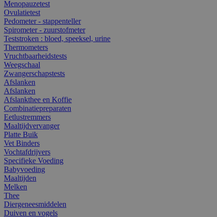
Menopauzetest
Ovulatietest
Pedometer - stappenteller
Spirometer - zuurstofmeter
Teststroken : bloed, speeksel, urine
Thermometers
Vruchtbaarheidstests
Weegschaal
Zwangerschapstests
Afslanken
Afslanken
Afslankthee en Koffie
Combinatiepreparaten
Eetlustremmers
Maaltijdvervanger
Platte Buik
Vet Binders
Vochtafdrijvers
Specifieke Voeding
Babyvoeding
Maaltijden
Melken
Thee
Diergeneesmiddelen
Duiven en vogels