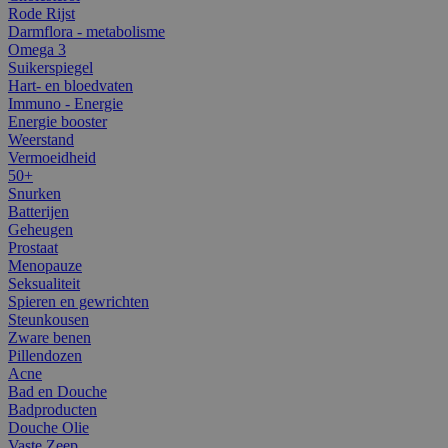
Rode Rijst
Darmflora - metabolisme
Omega 3
Suikerspiegel
Hart- en bloedvaten
Immuno - Energie
Energie booster
Weerstand
Vermoeidheid
50+
Snurken
Batterijen
Geheugen
Prostaat
Menopauze
Seksualiteit
Spieren en gewrichten
Steunkousen
Zware benen
Pillendozen
Acne
Bad en Douche
Badproducten
Douche Olie
Vaste Zeep