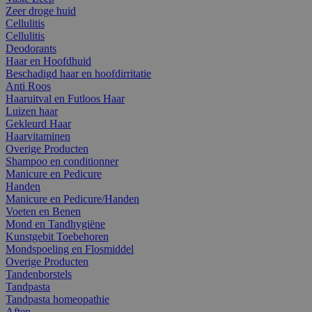
Zeer droge huid
Cellulitis
Cellulitis
Deodorants
Haar en Hoofdhuid
Beschadigd haar en hoofdirritatie
Anti Roos
Haaruitval en Futloos Haar
Luizen haar
Gekleurd Haar
Haarvitaminen
Overige Producten
Shampoo en conditionner
Manicure en Pedicure
Handen
Manicure en Pedicure/Handen
Voeten en Benen
Mond en Tandhygiëne
Kunstgebit Toebehoren
Mondspoeling en Flosmiddel
Overige Producten
Tandenborstels
Tandpasta
Tandpasta homeopathie
Aften