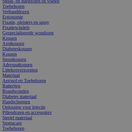
Steun- en inlegzolen en voeten
Toebehoren
Verbanddozen
Ergonomie
Fixatie, pleisters en spray
Fixatiewindels
Gespecialiseerde wondzorg
Kousen
Armkousen
Diabeteskousen
Kousen
Steunkousen
Aderspatkousen
Littekenverzorging
Materiaal
Aerosol en Toebehoren
Batterijen
Brandwonden
Diabetes materiaal
Handschoenen
Oplossing voor injectie
Pillendozen en accessoires
Steriel materiaal
Stomacare
Toebehoren