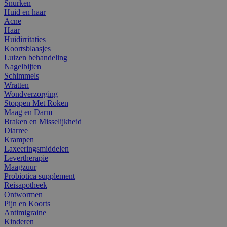
Snurken
Huid en haar
Acne
Haar
Huidirritaties
Koortsblaasjes
Luizen behandeling
Nagelbijten
Schimmels
Wratten
Wondverzorging
Stoppen Met Roken
Maag en Darm
Braken en Misselijkheid
Diarree
Krampen
Laxeeringsmiddelen
Levertherapie
Maagzuur
Probiotica supplement
Reisapotheek
Ontwormen
Pijn en Koorts
Antimigraine
Kinderen