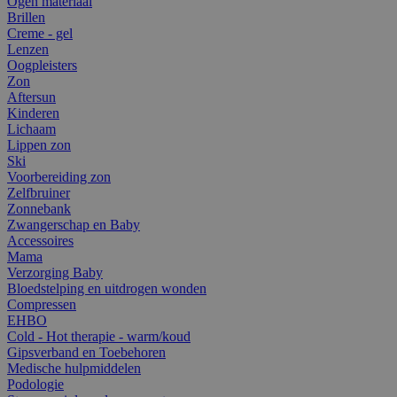
Ogen materiaal
Brillen
Creme - gel
Lenzen
Oogpleisters
Zon
Aftersun
Kinderen
Lichaam
Lippen zon
Ski
Voorbereiding zon
Zelfbruiner
Zonnebank
Zwangerschap en Baby
Accessoires
Mama
Verzorging Baby
Bloedstelping en uitdrogen wonden
Compressen
EHBO
Cold - Hot therapie - warm/koud
Gipsverband en Toebehoren
Medische hulpmiddelen
Podologie