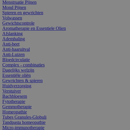
Menstruatie Pijnen
Mond Pijnen
Spieren en gewrichten
Volwassen
Gewichtscontrole
Aromatherapie en Essentiele Olien
Afslanking
Ademhaling
Anti-beet
Anti-haaruitval
Anti-Luizen
Bloedcirculatie
Complex - combinaties
Dagelijks welzijn
Essentiële oliën
Gewrichten & spieren
Huidverzorging
Verstuiver
Bachbloesem
Fytotherapie
Gemmotherapie
Homeopathie
Tubes Granules-Globuli
Tandpasta homeopathie
Micro-immunotherapie