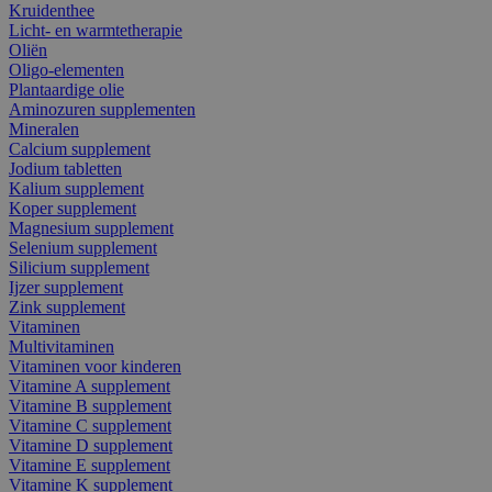
Kruidenthee
Licht- en warmtetherapie
Oliën
Oligo-elementen
Plantaardige olie
Aminozuren supplementen
Mineralen
Calcium supplement
Jodium tabletten
Kalium supplement
Koper supplement
Magnesium supplement
Selenium supplement
Silicium supplement
Ijzer supplement
Zink supplement
Vitaminen
Multivitaminen
Vitaminen voor kinderen
Vitamine A supplement
Vitamine B supplement
Vitamine C supplement
Vitamine D supplement
Vitamine E supplement
Vitamine K supplement