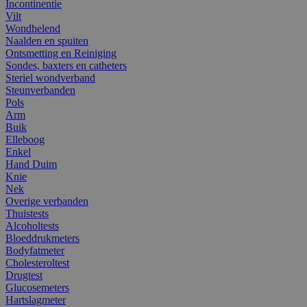
Incontinentie
Vilt
Wondhelend
Naalden en spuiten
Ontsmetting en Reiniging
Sondes, baxters en catheters
Steriel wondverband
Steunverbanden
Pols
Arm
Buik
Elleboog
Enkel
Hand Duim
Knie
Nek
Overige verbanden
Thuistests
Alcoholtests
Bloeddrukmeters
Bodyfatmeter
Cholesteroltest
Drugtest
Glucosemeters
Hartslagmeter