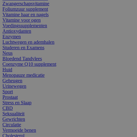
Zwangerschapsvitamine
Foliumzuur supplement
Vitamine haar en nagels
Vitamine voor ogen
Voedingssupplementen
Antioxydanten
Enzymen
Luchtwegen en ademhalen
Studeren en Examens
Neus
Bloedend Tandvlees
Coenzyme Q10 supplement
Huid
Menopauze medicatie
Geheugen
Urinewegen
Sport
Prostaat
Stress en Slaap
CBD
Seksualiteit
Gewrichten
Circulatie
Vermoeide benen
Cholesterol