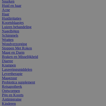
Snurken
Huid en haar
Acne
Haar
Huidirritaties
Koortsblaasjes
Luizen behandeling
Nagelbijten
Schimmels
Wratten
Wondverzorging
Stoppen Met Roken
Maag en Darm
Braken en Misselijkheid
Diarree
Krampen
Laxeeringsmiddelen
Levertherapie
Maagzuur
Probiotica supplement
Reisapotheek
Ontwormen
Pijn en Koorts
Antimigraine
Kinderen