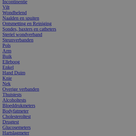
Incontinentie
Vilt
Wondhelend
Naalden en spuiten
Ontsmetting en Reiniging
Sondes, baxters en catheters
Steriel wondverband
Steunverbanden
Pols
Arm
Buik
Elleboog
Enkel
Hand Duim
Knie
Nek
Overige verbanden
Thuistests
Alcoholtests
Bloeddrukmeters
Bodyfatmeter
Cholesteroltest
Drugtest
Glucosemeters
Hartslagmeter