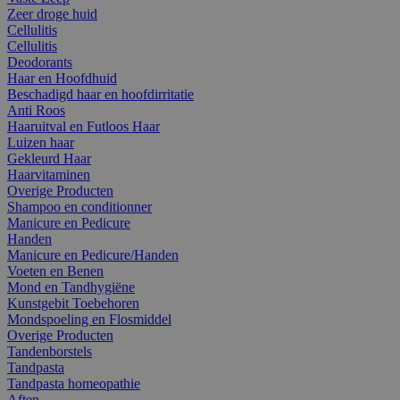
Zeer droge huid
Cellulitis
Cellulitis
Deodorants
Haar en Hoofdhuid
Beschadigd haar en hoofdirritatie
Anti Roos
Haaruitval en Futloos Haar
Luizen haar
Gekleurd Haar
Haarvitaminen
Overige Producten
Shampoo en conditionner
Manicure en Pedicure
Handen
Manicure en Pedicure/Handen
Voeten en Benen
Mond en Tandhygiëne
Kunstgebit Toebehoren
Mondspoeling en Flosmiddel
Overige Producten
Tandenborstels
Tandpasta
Tandpasta homeopathie
Aften