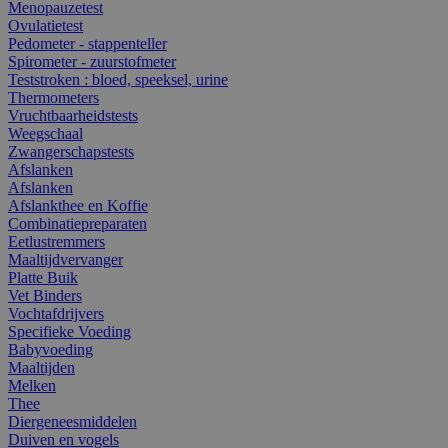
Menopauzetest
Ovulatietest
Pedometer - stappenteller
Spirometer - zuurstofmeter
Teststroken : bloed, speeksel, urine
Thermometers
Vruchtbaarheidstests
Weegschaal
Zwangerschapstests
Afslanken
Afslanken
Afslankthee en Koffie
Combinatiepreparaten
Eetlustremmers
Maaltijdvervanger
Platte Buik
Vet Binders
Vochtafdrijvers
Specifieke Voeding
Babyvoeding
Maaltijden
Melken
Thee
Diergeneesmiddelen
Duiven en vogels