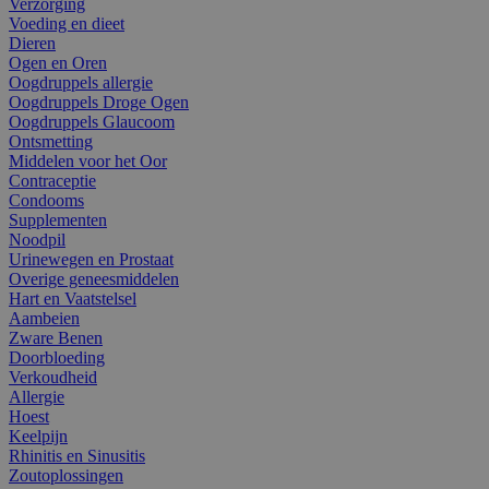
Verzorging
Voeding en dieet
Dieren
Ogen en Oren
Oogdruppels allergie
Oogdruppels Droge Ogen
Oogdruppels Glaucoom
Ontsmetting
Middelen voor het Oor
Contraceptie
Condooms
Supplementen
Noodpil
Urinewegen en Prostaat
Overige geneesmiddelen
Hart en Vaatstelsel
Aambeien
Zware Benen
Doorbloeding
Verkoudheid
Allergie
Hoest
Keelpijn
Rhinitis en Sinusitis
Zoutoplossingen