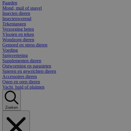
Paarden
Mond, muil of snavel
Insecten dieren
Insectenwerend
Tekentangen
Verzorging beten
Vlooien en teken
Wondzorg dieren
Gemoed en stress dieren
Voeding
Spijsvertering
Supplementen dieren
Ontworming en parasieten
Spieren en gewrichten dieren
Accessoires dieren
Ogen en oren dieren
Vacht, huid of pluimen
Zoeken