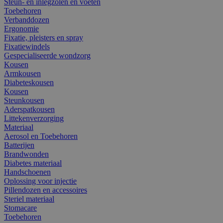
Steun- en inlegzolen en voeten
Toebehoren
Verbanddozen
Ergonomie
Fixatie, pleisters en spray
Fixatiewindels
Gespecialiseerde wondzorg
Kousen
Armkousen
Diabeteskousen
Kousen
Steunkousen
Aderspatkousen
Littekenverzorging
Materiaal
Aerosol en Toebehoren
Batterijen
Brandwonden
Diabetes materiaal
Handschoenen
Oplossing voor injectie
Pillendozen en accessoires
Steriel materiaal
Stomacare
Toebehoren