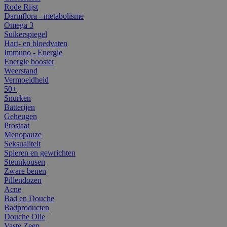
Rode Rijst
Darmflora - metabolisme
Omega 3
Suikerspiegel
Hart- en bloedvaten
Immuno - Energie
Energie booster
Weerstand
Vermoeidheid
50+
Snurken
Batterijen
Geheugen
Prostaat
Menopauze
Seksualiteit
Spieren en gewrichten
Steunkousen
Zware benen
Pillendozen
Acne
Bad en Douche
Badproducten
Douche Olie
Vaste Zeep