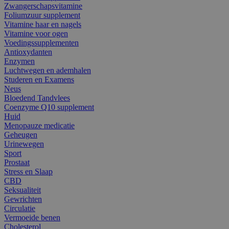
Zwangerschapsvitamine
Foliumzuur supplement
Vitamine haar en nagels
Vitamine voor ogen
Voedingssupplementen
Antioxydanten
Enzymen
Luchtwegen en ademhalen
Studeren en Examens
Neus
Bloedend Tandvlees
Coenzyme Q10 supplement
Huid
Menopauze medicatie
Geheugen
Urinewegen
Sport
Prostaat
Stress en Slaap
CBD
Seksualiteit
Gewrichten
Circulatie
Vermoeide benen
Cholesterol