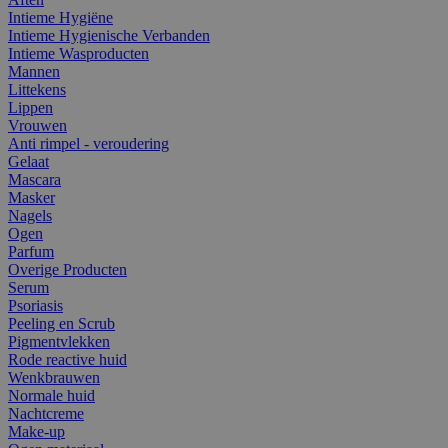
Intieme Hygiëne
Intieme Hygienische Verbanden
Intieme Wasproducten
Mannen
Littekens
Lippen
Vrouwen
Anti rimpel - veroudering
Gelaat
Mascara
Masker
Nagels
Ogen
Parfum
Overige Producten
Serum
Psoriasis
Peeling en Scrub
Pigmentvlekken
Rode reactive huid
Wenkbrauwen
Normale huid
Nachtcreme
Make-up