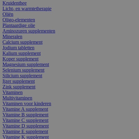
Kruidenthee
Licht- en warmtetherapie
Oliën
Oligo-elementen
Plantaardige olie
Aminozuren supplementen
Mineralen
Calcium supplement
Jodium tabletten
Kalium supplement
Koper supplement
Magnesium supplement
Selenium supplement
Silicium supplement
Ijzer supplement
Zink supplement
Vitaminen
Multivitaminen
Vitaminen voor kinderen
Vitamine A supplement
Vitamine B supplement
Vitamine C supplement
Vitamine D supplement
Vitamine E supplement
Vitamine K supplement