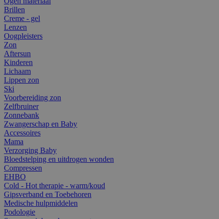
Ogen materiaal
Brillen
Creme - gel
Lenzen
Oogpleisters
Zon
Aftersun
Kinderen
Lichaam
Lippen zon
Ski
Voorbereiding zon
Zelfbruiner
Zonnebank
Zwangerschap en Baby
Accessoires
Mama
Verzorging Baby
Bloedstelping en uitdrogen wonden
Compressen
EHBO
Cold - Hot therapie - warm/koud
Gipsverband en Toebehoren
Medische hulpmiddelen
Podologie