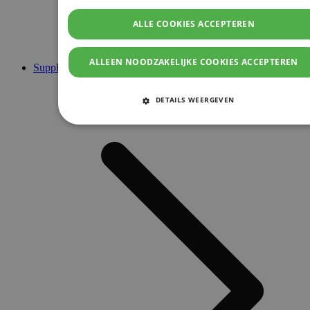
ALLE COOKIES ACCEPTEREN
ALLEEN NOODZAKELIJKE COOKIES ACCEPTEREN
Supplementen
DETAILS WEERGEVEN
STRIKT NOODZAKELIJKE COOKIES
PRESTATIE COOKIES
TARGETING COOKIES
FUNCTIONELE COOKIES
Strikt noodzakelijke cookies
Prestatie cookies