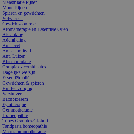
Menstruatie Pijnen
Mond Pijnen
Spieren en gewrichten
Volwassen
Gewichtscontrole
Aromatherapie en Essentiele Olien
Afslanking
Ademhaling
Anti-beet
Anti-haaruitval
Anti-Luizen
Bloedcirculatie
Complex - combinaties
Dagelijks welzijn
Essentiële oliën
Gewrichten & spieren
Huidverzorging
Verstuiver
Bachbloesem
Fytotherapie
Gemmotherapie
Homeopathie
Tubes Granules-Globuli
Tandpasta homeopathie
Micro-immunotherapie