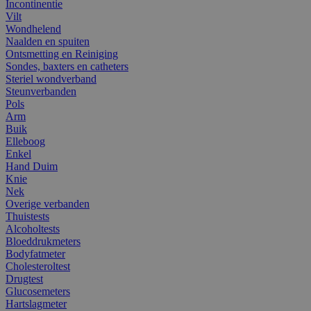
Incontinentie
Vilt
Wondhelend
Naalden en spuiten
Ontsmetting en Reiniging
Sondes, baxters en catheters
Steriel wondverband
Steunverbanden
Pols
Arm
Buik
Elleboog
Enkel
Hand Duim
Knie
Nek
Overige verbanden
Thuistests
Alcoholtests
Bloeddrukmeters
Bodyfatmeter
Cholesteroltest
Drugtest
Glucosemeters
Hartslagmeter