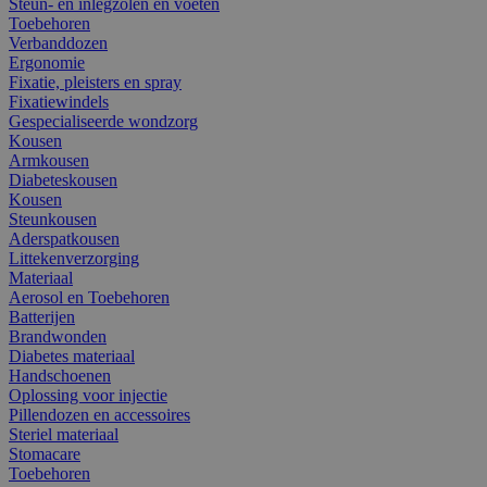
Steun- en inlegzolen en voeten
Toebehoren
Verbanddozen
Ergonomie
Fixatie, pleisters en spray
Fixatiewindels
Gespecialiseerde wondzorg
Kousen
Armkousen
Diabeteskousen
Kousen
Steunkousen
Aderspatkousen
Littekenverzorging
Materiaal
Aerosol en Toebehoren
Batterijen
Brandwonden
Diabetes materiaal
Handschoenen
Oplossing voor injectie
Pillendozen en accessoires
Steriel materiaal
Stomacare
Toebehoren