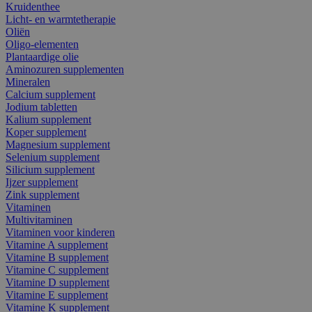
Kruidenthee
Licht- en warmtetherapie
Oliën
Oligo-elementen
Plantaardige olie
Aminozuren supplementen
Mineralen
Calcium supplement
Jodium tabletten
Kalium supplement
Koper supplement
Magnesium supplement
Selenium supplement
Silicium supplement
Ijzer supplement
Zink supplement
Vitaminen
Multivitaminen
Vitaminen voor kinderen
Vitamine A supplement
Vitamine B supplement
Vitamine C supplement
Vitamine D supplement
Vitamine E supplement
Vitamine K supplement