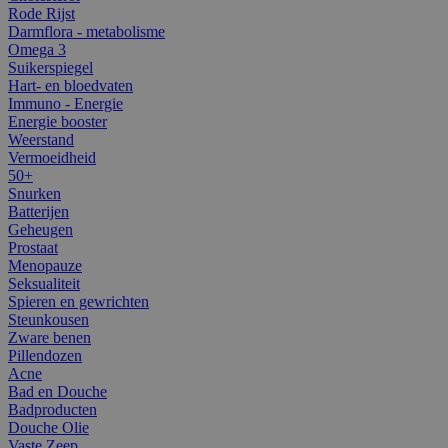
Rode Rijst
Darmflora - metabolisme
Omega 3
Suikerspiegel
Hart- en bloedvaten
Immuno - Energie
Energie booster
Weerstand
Vermoeidheid
50+
Snurken
Batterijen
Geheugen
Prostaat
Menopauze
Seksualiteit
Spieren en gewrichten
Steunkousen
Zware benen
Pillendozen
Acne
Bad en Douche
Badproducten
Douche Olie
Vaste Zeep