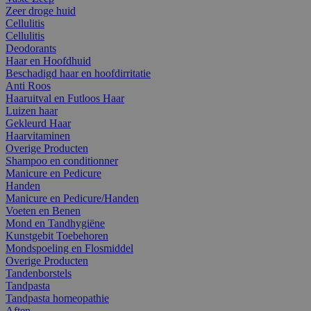
Zeer droge huid
Cellulitis
Cellulitis
Deodorants
Haar en Hoofdhuid
Beschadigd haar en hoofdirritatie
Anti Roos
Haaruitval en Futloos Haar
Luizen haar
Gekleurd Haar
Haarvitaminen
Overige Producten
Shampoo en conditionner
Manicure en Pedicure
Handen
Manicure en Pedicure/Handen
Voeten en Benen
Mond en Tandhygiëne
Kunstgebit Toebehoren
Mondspoeling en Flosmiddel
Overige Producten
Tandenborstels
Tandpasta
Tandpasta homeopathie
Aften