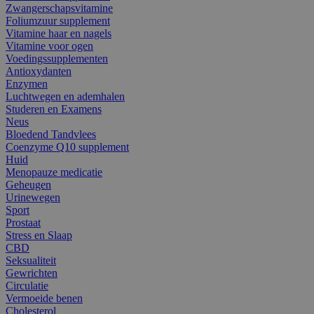
Zwangerschapsvitamine
Foliumzuur supplement
Vitamine haar en nagels
Vitamine voor ogen
Voedingssupplementen
Antioxydanten
Enzymen
Luchtwegen en ademhalen
Studeren en Examens
Neus
Bloedend Tandvlees
Coenzyme Q10 supplement
Huid
Menopauze medicatie
Geheugen
Urinewegen
Sport
Prostaat
Stress en Slaap
CBD
Seksualiteit
Gewrichten
Circulatie
Vermoeide benen
Cholesterol