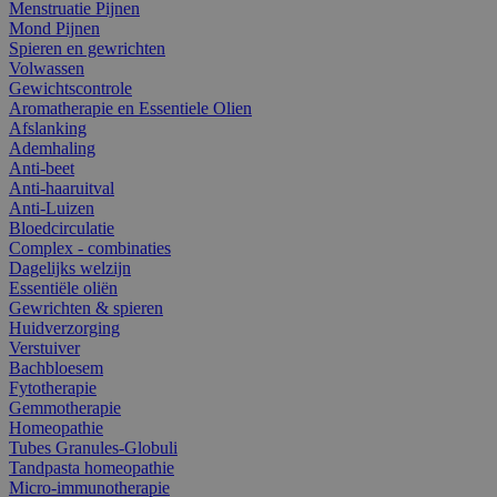
Menstruatie Pijnen
Mond Pijnen
Spieren en gewrichten
Volwassen
Gewichtscontrole
Aromatherapie en Essentiele Olien
Afslanking
Ademhaling
Anti-beet
Anti-haaruitval
Anti-Luizen
Bloedcirculatie
Complex - combinaties
Dagelijks welzijn
Essentiële oliën
Gewrichten & spieren
Huidverzorging
Verstuiver
Bachbloesem
Fytotherapie
Gemmotherapie
Homeopathie
Tubes Granules-Globuli
Tandpasta homeopathie
Micro-immunotherapie