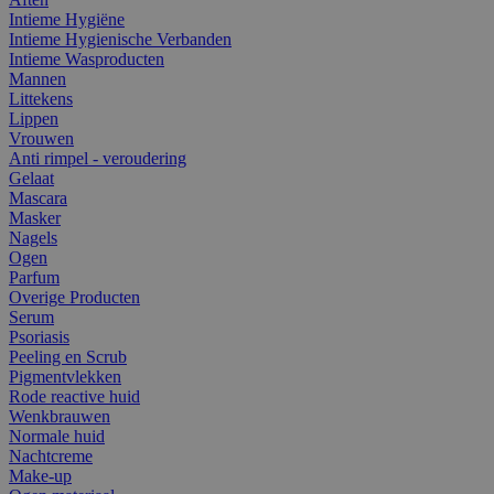
Intieme Hygiëne
Intieme Hygienische Verbanden
Intieme Wasproducten
Mannen
Littekens
Lippen
Vrouwen
Anti rimpel - veroudering
Gelaat
Mascara
Masker
Nagels
Ogen
Parfum
Overige Producten
Serum
Psoriasis
Peeling en Scrub
Pigmentvlekken
Rode reactive huid
Wenkbrauwen
Normale huid
Nachtcreme
Make-up