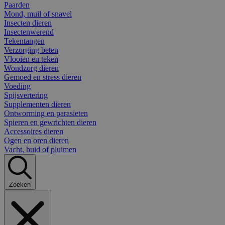
Paarden
Mond, muil of snavel
Insecten dieren
Insectenwerend
Tekentangen
Verzorging beten
Vlooien en teken
Wondzorg dieren
Gemoed en stress dieren
Voeding
Spijsvertering
Supplementen dieren
Ontworming en parasieten
Spieren en gewrichten dieren
Accessoires dieren
Ogen en oren dieren
Vacht, huid of pluimen
Zoeken