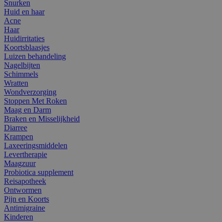
Snurken
Huid en haar
Acne
Haar
Huidirritaties
Koortsblaasjes
Luizen behandeling
Nagelbijten
Schimmels
Wratten
Wondverzorging
Stoppen Met Roken
Maag en Darm
Braken en Misselijkheid
Diarree
Krampen
Laxeeringsmiddelen
Levertherapie
Maagzuur
Probiotica supplement
Reisapotheek
Ontwormen
Pijn en Koorts
Antimigraine
Kinderen