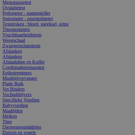
Menopauzetest
Ovulatietest
Pedometer - stappenteller
Spirometer - zuurstofmeter
Teststroken : bloed, speeksel, urine
Thermometers
Vruchtbaarheidstests
Weegschaal
Zwangerschapstests
Afslanken
Afslanken
Afslankthee en Koffie
Combinatiepreparaten
Eetlustremmers
Maaltijdvervanger
Platte Buik
Vet Binders
Vochtafdrijvers
Specifieke Voeding
Babyvoeding
Maaltijden
Melken
Thee
Diergeneesmiddelen
Duiven en vogels