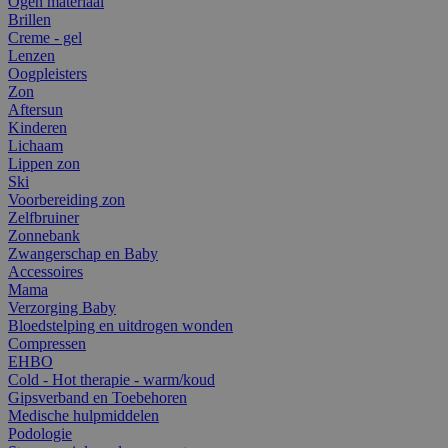
Ogen materiaal
Brillen
Creme - gel
Lenzen
Oogpleisters
Zon
Aftersun
Kinderen
Lichaam
Lippen zon
Ski
Voorbereiding zon
Zelfbruiner
Zonnebank
Zwangerschap en Baby
Accessoires
Mama
Verzorging Baby
Bloedstelping en uitdrogen wonden
Compressen
EHBO
Cold - Hot therapie - warm/koud
Gipsverband en Toebehoren
Medische hulpmiddelen
Podologie