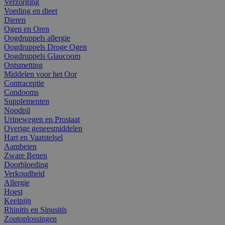
Verzorging
Voeding en dieet
Dieren
Ogen en Oren
Oogdruppels allergie
Oogdruppels Droge Ogen
Oogdruppels Glaucoom
Ontsmetting
Middelen voor het Oor
Contraceptie
Condooms
Supplementen
Noodpil
Urinewegen en Prostaat
Overige geneesmiddelen
Hart en Vaatstelsel
Aambeien
Zware Benen
Doorbloeding
Verkoudheid
Allergie
Hoest
Keelpijn
Rhinitis en Sinusitis
Zoutoplossingen