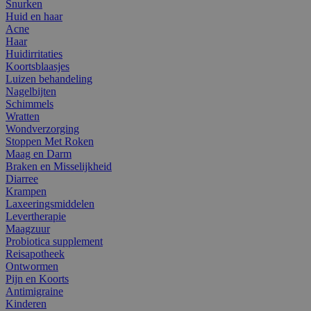
Snurken
Huid en haar
Acne
Haar
Huidirritaties
Koortsblaasjes
Luizen behandeling
Nagelbijten
Schimmels
Wratten
Wondverzorging
Stoppen Met Roken
Maag en Darm
Braken en Misselijkheid
Diarree
Krampen
Laxeeringsmiddelen
Levertherapie
Maagzuur
Probiotica supplement
Reisapotheek
Ontwormen
Pijn en Koorts
Antimigraine
Kinderen