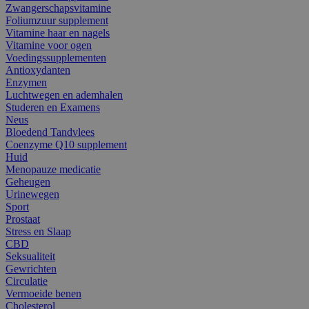
Zwangerschapsvitamine
Foliumzuur supplement
Vitamine haar en nagels
Vitamine voor ogen
Voedingssupplementen
Antioxydanten
Enzymen
Luchtwegen en ademhalen
Studeren en Examens
Neus
Bloedend Tandvlees
Coenzyme Q10 supplement
Huid
Menopauze medicatie
Geheugen
Urinewegen
Sport
Prostaat
Stress en Slaap
CBD
Seksualiteit
Gewrichten
Circulatie
Vermoeide benen
Cholesterol