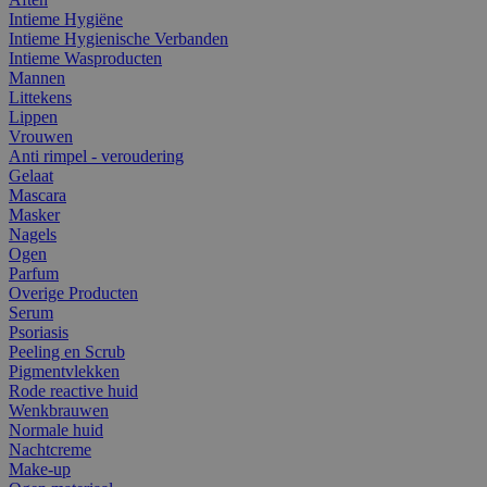
Intieme Hygiëne
Intieme Hygienische Verbanden
Intieme Wasproducten
Mannen
Littekens
Lippen
Vrouwen
Anti rimpel - veroudering
Gelaat
Mascara
Masker
Nagels
Ogen
Parfum
Overige Producten
Serum
Psoriasis
Peeling en Scrub
Pigmentvlekken
Rode reactive huid
Wenkbrauwen
Normale huid
Nachtcreme
Make-up