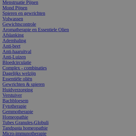
Menstruatie Pijnen
Mond Pijnen
Spieren en gewrichten
Volwassen
Gewichtscontrole
Aromatherapie en Essentiele Olien
Afslanking
Ademhaling
Anti-beet
Anti-haaruitval
Anti-Luizen
Bloedcirculatie
Complex - combinaties
Dagelijks welzijn
Essentiële oliën
Gewrichten & spieren
Huidverzorging
Verstuiver
Bachbloesem
Fytotherapie
Gemmotherapie
Homeopathie
Tubes Granules-Globuli
Tandpasta homeopathie
Micro-immunotherapie