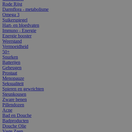
Rode Rijst
Darmflora - metabolisme
Omega 3
Suikerspiegel
Hart- en bloedvaten
Immuno - Energie
Energie booster
Weerstand
Vermoeidheid
50+
Snurken
Batterijen
Geheugen
Prostaat
Menopauze
Seksualiteit
Spieren en gewrichten
Steunkousen
Zware benen
Pillendozen
Acne
Bad en Douche
Badproducten
Douche Olie
Vaste Zeep