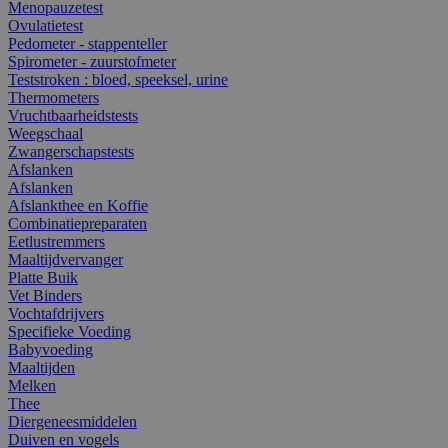
Menopauzetest
Ovulatietest
Pedometer - stappenteller
Spirometer - zuurstofmeter
Teststroken : bloed, speeksel, urine
Thermometers
Vruchtbaarheidstests
Weegschaal
Zwangerschapstests
Afslanken
Afslanken
Afslankthee en Koffie
Combinatiepreparaten
Eetlustremmers
Maaltijdvervanger
Platte Buik
Vet Binders
Vochtafdrijvers
Specifieke Voeding
Babyvoeding
Maaltijden
Melken
Thee
Diergeneesmiddelen
Duiven en vogels