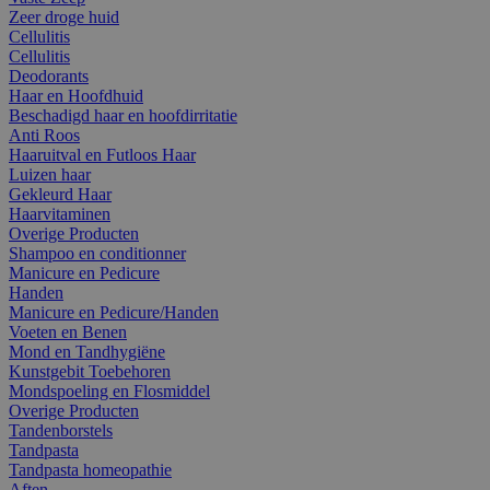
Zeer droge huid
Cellulitis
Cellulitis
Deodorants
Haar en Hoofdhuid
Beschadigd haar en hoofdirritatie
Anti Roos
Haaruitval en Futloos Haar
Luizen haar
Gekleurd Haar
Haarvitaminen
Overige Producten
Shampoo en conditionner
Manicure en Pedicure
Handen
Manicure en Pedicure/Handen
Voeten en Benen
Mond en Tandhygiëne
Kunstgebit Toebehoren
Mondspoeling en Flosmiddel
Overige Producten
Tandenborstels
Tandpasta
Tandpasta homeopathie
Aften