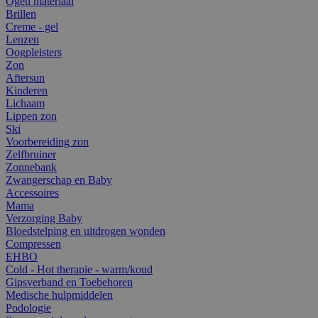
Ogen materiaal
Brillen
Creme - gel
Lenzen
Oogpleisters
Zon
Aftersun
Kinderen
Lichaam
Lippen zon
Ski
Voorbereiding zon
Zelfbruiner
Zonnebank
Zwangerschap en Baby
Accessoires
Mama
Verzorging Baby
Bloedstelping en uitdrogen wonden
Compressen
EHBO
Cold - Hot therapie - warm/koud
Gipsverband en Toebehoren
Medische hulpmiddelen
Podologie