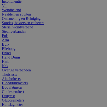
Incontinentie
Vilt
Wondhelend
Naalden en spuiten
Ontsmetting en Reiniging
Sondes, baxters en catheters
Steriel wondverband
Steunverbanden
Pols
Arm
Buik
Elleboog
Enkel
Hand Duim
Knie
Nek
Overige verbanden
Thuistests
Alcoholtests
Bloeddrukmeters
Bodyfatmeter
Cholesteroltest
Drugtest
Glucosemeters
Hartslagmeter