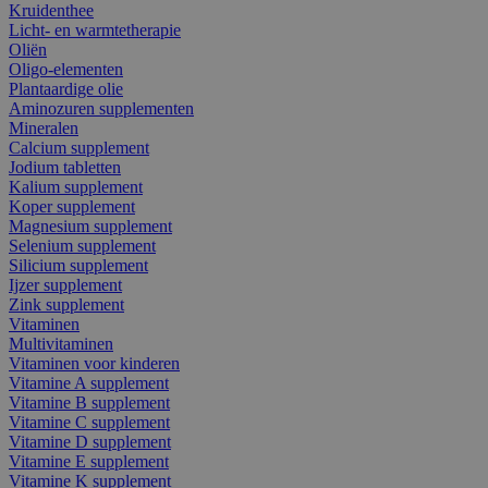
Kruidenthee
Licht- en warmtetherapie
Oliën
Oligo-elementen
Plantaardige olie
Aminozuren supplementen
Mineralen
Calcium supplement
Jodium tabletten
Kalium supplement
Koper supplement
Magnesium supplement
Selenium supplement
Silicium supplement
Ijzer supplement
Zink supplement
Vitaminen
Multivitaminen
Vitaminen voor kinderen
Vitamine A supplement
Vitamine B supplement
Vitamine C supplement
Vitamine D supplement
Vitamine E supplement
Vitamine K supplement