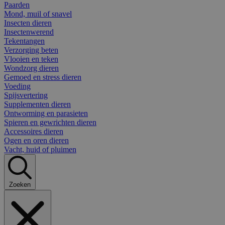
Paarden
Mond, muil of snavel
Insecten dieren
Insectenwerend
Tekentangen
Verzorging beten
Vlooien en teken
Wondzorg dieren
Gemoed en stress dieren
Voeding
Spijsvertering
Supplementen dieren
Ontworming en parasieten
Spieren en gewrichten dieren
Accessoires dieren
Ogen en oren dieren
Vacht, huid of pluimen
Zoeken