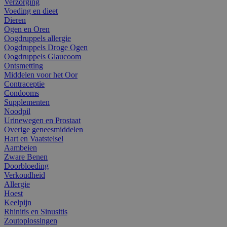
Verzorging
Voeding en dieet
Dieren
Ogen en Oren
Oogdruppels allergie
Oogdruppels Droge Ogen
Oogdruppels Glaucoom
Ontsmetting
Middelen voor het Oor
Contraceptie
Condooms
Supplementen
Noodpil
Urinewegen en Prostaat
Overige geneesmiddelen
Hart en Vaatstelsel
Aambeien
Zware Benen
Doorbloeding
Verkoudheid
Allergie
Hoest
Keelpijn
Rhinitis en Sinusitis
Zoutoplossingen