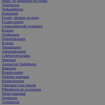
Steun- en inlegzolen en voeten
Toebehoren
Verbanddozen
Ergonomie
Fixatie, pleisters en spray
Fixatiewindels
Gespecialiseerde wondzorg
Kousen
Armkousen
Diabeteskousen
Kousen
Steunkousen
Aderspatkousen
Littekenverzorging
Materiaal
Aerosol en Toebehoren
Batterijen
Brandwonden
Diabetes materiaal
Handschoenen
Oplossing voor injectie
Pillendozen en accessoires
Steriel materiaal
Stomacare
Toebehoren