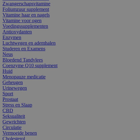
Zwangerschapsvitamine
Foliumzuur supplement
Vitamine haar en nagels
Vitamine voor ogen
Voedingssupplementen
Antioxydanten
Enzymen
Luchtwegen en ademhalen
Studeren en Examens
Neus
Bloedend Tandvlees
Coenzyme Q10 supplement
Huid
Menopauze medicatie
Geheugen
Urinewegen
Sport
Prostaat
Stress en Slaap
CBD
Seksualiteit
Gewrichten
Circulatie
Vermoeide benen
Cholesterol