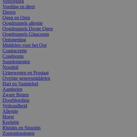
Verzorging
Voeding en dieet
Dieren
Ogen en Oren
Oogdruppels allergie
Oogdruppels Droge Ogen
Oogdruppels Glaucoom
Ontsmetting
Middelen voor het Oor
Contraceptie
Condooms
Supplementen
Noodpil
Urinewegen en Prostaat
Overige geneesmiddelen
Hart en Vaatstelsel
Aambeien
Zware Benen
Doorbloeding
Verkoudheid
Allergie
Hoest
Keelpijn
Rhinitis en Sinusitis
Zoutoplossingen