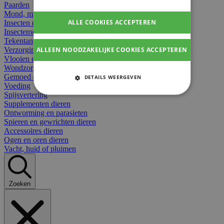
Paarden
Mond, muil of snavel
ALLE COOKIES ACCEPTEREN
Insecten dieren
Insectenwerend
Tekentangen
ALLEEN NOODZAKELIJKE COOKIES ACCEPTEREN
Verzorging beten
Vlooien en teken
Wondzorg dieren
Gemoed en stress dieren
DETAILS WEERGEVEN
Voeding
STRIKT NOODZAKELIJKE
Spijsvertering
COOKIES
Supplementen dieren
Ontworming en parasieten
Spieren en gewrichten dieren
PRESTATIE COOKIES
Accessoires dieren
Ogen en oren dieren
TARGETING COOKIES
Vacht, huid of pluimen
FUNCTIONELE COOKIES
Zoeken
Strikt noodzakelijke cookies