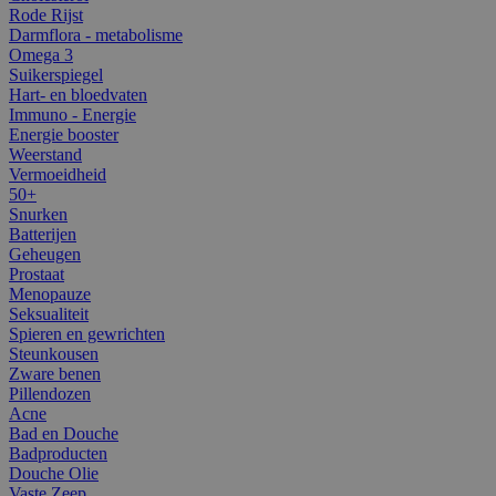
Rode Rijst
Darmflora - metabolisme
Omega 3
Suikerspiegel
Hart- en bloedvaten
Immuno - Energie
Energie booster
Weerstand
Vermoeidheid
50+
Snurken
Batterijen
Geheugen
Prostaat
Menopauze
Seksualiteit
Spieren en gewrichten
Steunkousen
Zware benen
Pillendozen
Acne
Bad en Douche
Badproducten
Douche Olie
Vaste Zeep