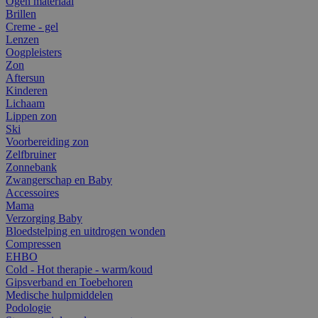
Ogen materiaal
Brillen
Creme - gel
Lenzen
Oogpleisters
Zon
Aftersun
Kinderen
Lichaam
Lippen zon
Ski
Voorbereiding zon
Zelfbruiner
Zonnebank
Zwangerschap en Baby
Accessoires
Mama
Verzorging Baby
Bloedstelping en uitdrogen wonden
Compressen
EHBO
Cold - Hot therapie - warm/koud
Gipsverband en Toebehoren
Medische hulpmiddelen
Podologie