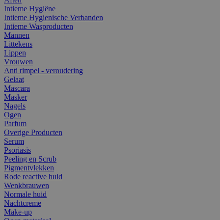
Intieme Hygiëne
Intieme Hygienische Verbanden
Intieme Wasproducten
Mannen
Littekens
Lippen
Vrouwen
Anti rimpel - veroudering
Gelaat
Mascara
Masker
Nagels
Ogen
Parfum
Overige Producten
Serum
Psoriasis
Peeling en Scrub
Pigmentvlekken
Rode reactive huid
Wenkbrauwen
Normale huid
Nachtcreme
Make-up