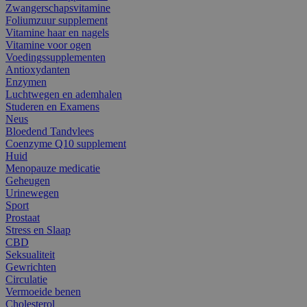
Zwangerschapsvitamine
Foliumzuur supplement
Vitamine haar en nagels
Vitamine voor ogen
Voedingssupplementen
Antioxydanten
Enzymen
Luchtwegen en ademhalen
Studeren en Examens
Neus
Bloedend Tandvlees
Coenzyme Q10 supplement
Huid
Menopauze medicatie
Geheugen
Urinewegen
Sport
Prostaat
Stress en Slaap
CBD
Seksualiteit
Gewrichten
Circulatie
Vermoeide benen
Cholesterol