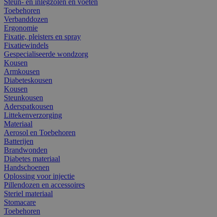
Steun- en inlegzolen en voeten
Toebehoren
Verbanddozen
Ergonomie
Fixatie, pleisters en spray
Fixatiewindels
Gespecialiseerde wondzorg
Kousen
Armkousen
Diabeteskousen
Kousen
Steunkousen
Aderspatkousen
Littekenverzorging
Materiaal
Aerosol en Toebehoren
Batterijen
Brandwonden
Diabetes materiaal
Handschoenen
Oplossing voor injectie
Pillendozen en accessoires
Steriel materiaal
Stomacare
Toebehoren