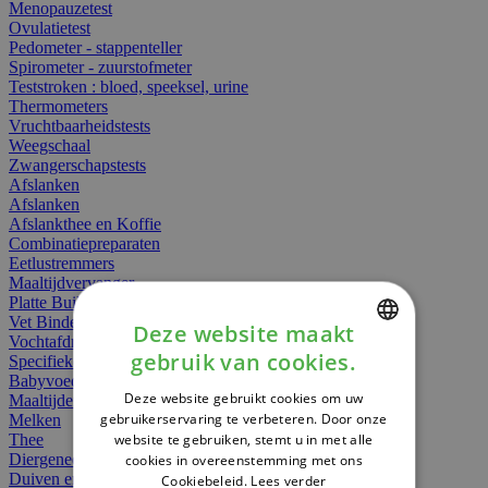
Menopauzetest
Ovulatietest
Pedometer - stappenteller
Spirometer - zuurstofmeter
Teststroken : bloed, speeksel, urine
Thermometers
Vruchtbaarheidstests
Weegschaal
Zwangerschapstests
Afslanken
Afslanken
Afslankthee en Koffie
Combinatiepreparaten
Eetlustremmers
Maaltijdvervanger
Platte Buik
Vet Binders
Deze website maakt
Vochtafdrijvers
gebruik van cookies.
Specifieke Voeding
DUTCH
Babyvoeding
Deze website gebruikt cookies om uw
Maaltijden
FRENCH
gebruikerservaring te verbeteren. Door onze
Melken
website te gebruiken, stemt u in met alle
Thee
ENGLISH
Diergeneesmiddelen
cookies in overeenstemming met ons
Duiven en vogels
Cookiebeleid.
Lees verder