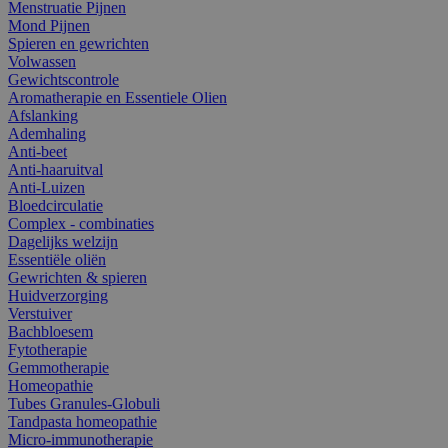
Menstruatie Pijnen
Mond Pijnen
Spieren en gewrichten
Volwassen
Gewichtscontrole
Aromatherapie en Essentiele Olien
Afslanking
Ademhaling
Anti-beet
Anti-haaruitval
Anti-Luizen
Bloedcirculatie
Complex - combinaties
Dagelijks welzijn
Essentiële oliën
Gewrichten & spieren
Huidverzorging
Verstuiver
Bachbloesem
Fytotherapie
Gemmotherapie
Homeopathie
Tubes Granules-Globuli
Tandpasta homeopathie
Micro-immunotherapie