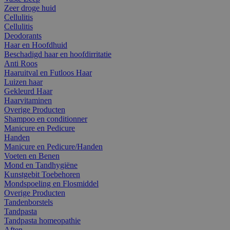
Zeer droge huid
Cellulitis
Cellulitis
Deodorants
Haar en Hoofdhuid
Beschadigd haar en hoofdirritatie
Anti Roos
Haaruitval en Futloos Haar
Luizen haar
Gekleurd Haar
Haarvitaminen
Overige Producten
Shampoo en conditionner
Manicure en Pedicure
Handen
Manicure en Pedicure/Handen
Voeten en Benen
Mond en Tandhygiëne
Kunstgebit Toebehoren
Mondspoeling en Flosmiddel
Overige Producten
Tandenborstels
Tandpasta
Tandpasta homeopathie
Aften