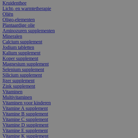
Kruidenthee
Licht- en warmtetherapie
Oliën
Oligo-elementen
Plantaardige olie
Aminozuren supplementen
Mineralen
Calcium supplement
Jodium tabletten
Kalium supplement
Koper supplement
Magnesium supplement
Selenium supplement
Silicium supplement
Ijzer supplement
Zink supplement
Vitaminen
Multivitaminen
Vitaminen voor kinderen
Vitamine A supplement
Vitamine B supplement
Vitamine C supplement
Vitamine D supplement
Vitamine E supplement
Vitamine K supplement