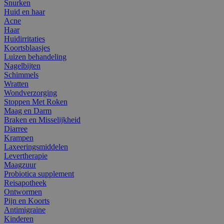
Snurken
Huid en haar
Acne
Haar
Huidirritaties
Koortsblaasjes
Luizen behandeling
Nagelbijten
Schimmels
Wratten
Wondverzorging
Stoppen Met Roken
Maag en Darm
Braken en Misselijkheid
Diarree
Krampen
Laxeeringsmiddelen
Levertherapie
Maagzuur
Probiotica supplement
Reisapotheek
Ontwormen
Pijn en Koorts
Antimigraine
Kinderen