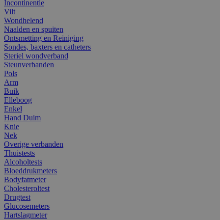
Incontinentie
Vilt
Wondhelend
Naalden en spuiten
Ontsmetting en Reiniging
Sondes, baxters en catheters
Steriel wondverband
Steunverbanden
Pols
Arm
Buik
Elleboog
Enkel
Hand Duim
Knie
Nek
Overige verbanden
Thuistests
Alcoholtests
Bloeddrukmeters
Bodyfatmeter
Cholesteroltest
Drugtest
Glucosemeters
Hartslagmeter