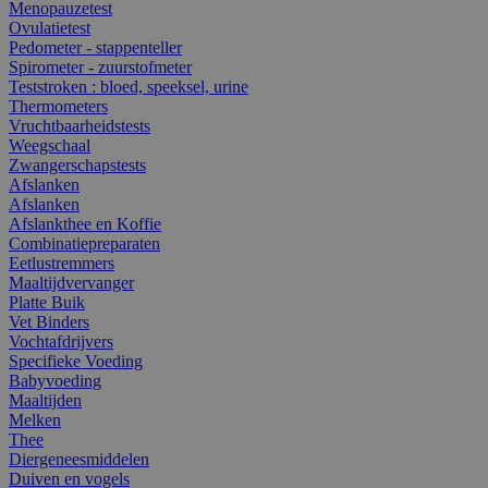
Menopauzetest
Ovulatietest
Pedometer - stappenteller
Spirometer - zuurstofmeter
Teststroken : bloed, speeksel, urine
Thermometers
Vruchtbaarheidstests
Weegschaal
Zwangerschapstests
Afslanken
Afslanken
Afslankthee en Koffie
Combinatiepreparaten
Eetlustremmers
Maaltijdvervanger
Platte Buik
Vet Binders
Vochtafdrijvers
Specifieke Voeding
Babyvoeding
Maaltijden
Melken
Thee
Diergeneesmiddelen
Duiven en vogels