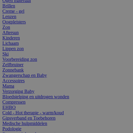
Ogen materiaal
Brillen
Creme - gel
Lenzen
Oogpleisters
Zon
Aftersun
Kinderen
Lichaam
Lippen zon
Ski
Voorbereiding zon
Zelfbruiner
Zonnebank
Zwangerschap en Baby
Accessoires
Mama
Verzorging Baby
Bloedstelping en uitdrogen wonden
Compressen
EHBO
Cold - Hot therapie - warm/koud
Gipsverband en Toebehoren
Medische hulpmiddelen
Podologie