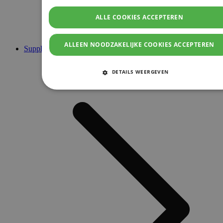
ALLE COOKIES ACCEPTEREN
ALLEEN NOODZAKELIJKE COOKIES ACCEPTEREN
Supplementen
DETAILS WEERGEVEN
STRIKT NOODZAKELIJKE COOKIES
PRESTATIE COOKIES
TARGETING COOKIES
FUNCTIONELE COOKIES
Strikt noodzakelijke cookies
Prestatie cookies