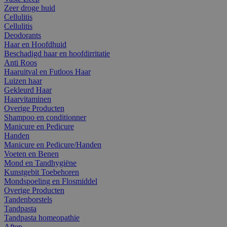
Zeer droge huid
Cellulitis
Cellulitis
Deodorants
Haar en Hoofdhuid
Beschadigd haar en hoofdirritatie
Anti Roos
Haaruitval en Futloos Haar
Luizen haar
Gekleurd Haar
Haarvitaminen
Overige Producten
Shampoo en conditionner
Manicure en Pedicure
Handen
Manicure en Pedicure/Handen
Voeten en Benen
Mond en Tandhygiëne
Kunstgebit Toebehoren
Mondspoeling en Flosmiddel
Overige Producten
Tandenborstels
Tandpasta
Tandpasta homeopathie
Aften