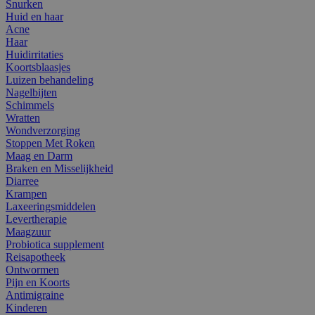
Snurken
Huid en haar
Acne
Haar
Huidirritaties
Koortsblaasjes
Luizen behandeling
Nagelbijten
Schimmels
Wratten
Wondverzorging
Stoppen Met Roken
Maag en Darm
Braken en Misselijkheid
Diarree
Krampen
Laxeeringsmiddelen
Levertherapie
Maagzuur
Probiotica supplement
Reisapotheek
Ontwormen
Pijn en Koorts
Antimigraine
Kinderen