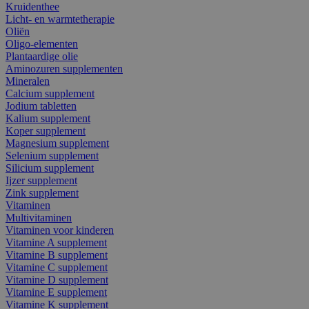
Kruidenthee
Licht- en warmtetherapie
Oliën
Oligo-elementen
Plantaardige olie
Aminozuren supplementen
Mineralen
Calcium supplement
Jodium tabletten
Kalium supplement
Koper supplement
Magnesium supplement
Selenium supplement
Silicium supplement
Ijzer supplement
Zink supplement
Vitaminen
Multivitaminen
Vitaminen voor kinderen
Vitamine A supplement
Vitamine B supplement
Vitamine C supplement
Vitamine D supplement
Vitamine E supplement
Vitamine K supplement