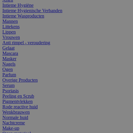
Intieme Hygiëne
Intieme Hygienische Verbanden
Intieme Wasproducten
Mannen
Littekens
Lippen
Vrouwen
Anti rimpel - veroudering
Gelaat
Mascara
Masker
Nagels
Ogen
Parfum
Overige Producten
Serum
Psoriasis
Peeling en Scrub
Pigmentvlekken
Rode reactive huid
Wenkbrauwen
Normale huid
Nachtcreme
Make-up