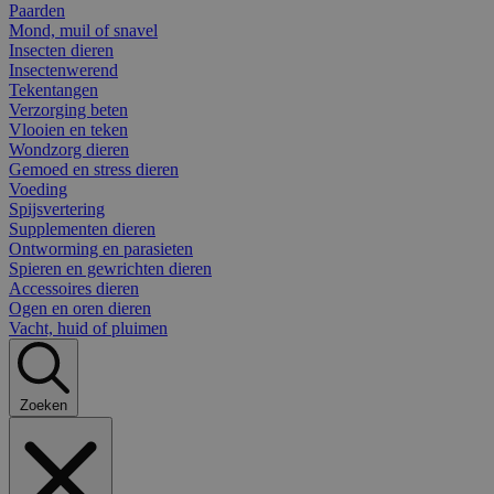
Paarden
Mond, muil of snavel
Insecten dieren
Insectenwerend
Tekentangen
Verzorging beten
Vlooien en teken
Wondzorg dieren
Gemoed en stress dieren
Voeding
Spijsvertering
Supplementen dieren
Ontworming en parasieten
Spieren en gewrichten dieren
Accessoires dieren
Ogen en oren dieren
Vacht, huid of pluimen
Zoeken