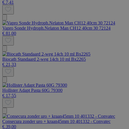
€ 7,41
Vapro Sonde Hydroph.Nelaton Man CH12 40cm 30 72124
€ 81,00
Biocath Standaard 2-weg 14ch 10 ml Bx2265
€ 21,33
Hollister Adapt Pasta 60G 79300
€ 17,55
Consecura zonder uro + kraan45mm 10 401332 - Convatec
€ 39,00