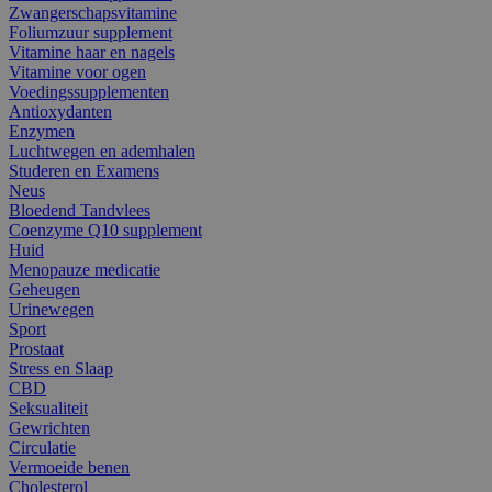
Zwangerschapsvitamine
Foliumzuur supplement
Vitamine haar en nagels
Vitamine voor ogen
Voedingssupplementen
Antioxydanten
Enzymen
Luchtwegen en ademhalen
Studeren en Examens
Neus
Bloedend Tandvlees
Coenzyme Q10 supplement
Huid
Menopauze medicatie
Geheugen
Urinewegen
Sport
Prostaat
Stress en Slaap
CBD
Seksualiteit
Gewrichten
Circulatie
Vermoeide benen
Cholesterol