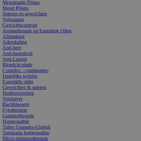
Menstruatie Pijnen
Mond Pijnen
Spieren en gewrichten
Volwassen
Gewichtscontrole
Aromatherapie en Essentiele Olien
Afslanking
Ademhaling
Anti-beet
Anti-haaruitval
Anti-Luizen
Bloedcirculatie
Complex - combinaties
Dagelijks welzijn
Essentiële oliën
Gewrichten & spieren
Huidverzorging
Verstuiver
Bachbloesem
Fytotherapie
Gemmotherapie
Homeopathie
Tubes Granules-Globuli
Tandpasta homeopathie
Micro-immunotherapie