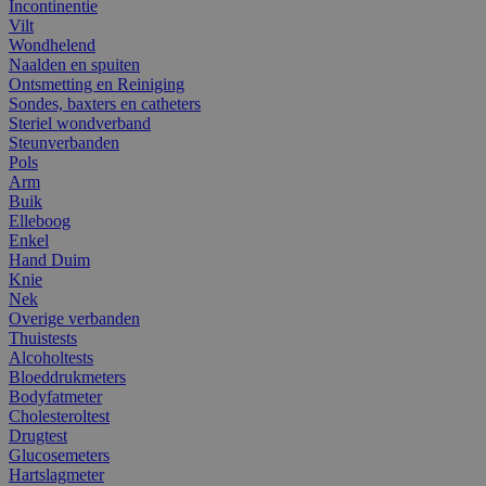
Incontinentie
Vilt
Wondhelend
Naalden en spuiten
Ontsmetting en Reiniging
Sondes, baxters en catheters
Steriel wondverband
Steunverbanden
Pols
Arm
Buik
Elleboog
Enkel
Hand Duim
Knie
Nek
Overige verbanden
Thuistests
Alcoholtests
Bloeddrukmeters
Bodyfatmeter
Cholesteroltest
Drugtest
Glucosemeters
Hartslagmeter