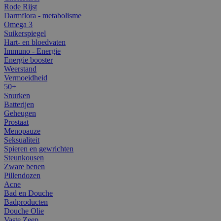
Rode Rijst
Darmflora - metabolisme
Omega 3
Suikerspiegel
Hart- en bloedvaten
Immuno - Energie
Energie booster
Weerstand
Vermoeidheid
50+
Snurken
Batterijen
Geheugen
Prostaat
Menopauze
Seksualiteit
Spieren en gewrichten
Steunkousen
Zware benen
Pillendozen
Acne
Bad en Douche
Badproducten
Douche Olie
Vaste Zeep