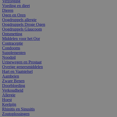
Verzorging
Voeding en dieet
Dieren
Ogen en Oren
Oogdruppels allergie
Oogdruppels Droge Ogen
Oogdruppels Glaucoom
Ontsmetting
Middelen voor het Oor
Contraceptie
Condooms
Supplementen
Noodpil
Urinewegen en Prostaat
Overige geneesmiddelen
Hart en Vaatstelsel
Aambeien
Zware Benen
Doorbloeding
Verkoudheid
Allergie
Hoest
Keelpijn
Rhinitis en Sinusitis
Zoutoplossingen