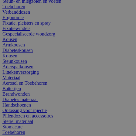
Steun- en inlegzolen en voeten
Toebehoren
Verbanddozen
Ergonomie
Fixatie, pleisters en spray
Fixatiewindels
Gespecialiseerde wondzorg
Kousen
Armkousen
Diabeteskousen
Kousen
Steunkousen
Aderspatkousen
Littekenverzorging
Materiaal
Aerosol en Toebehoren
Batterijen
Brandwonden
Diabetes materiaal
Handschoenen
Oplossing voor injectie
Pillendozen en accessoires
Steriel materiaal
Stomacare
Toebehoren