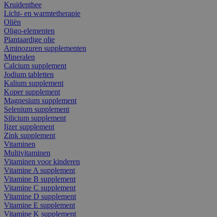
Kruidenthee
Licht- en warmtetherapie
Oliën
Oligo-elementen
Plantaardige olie
Aminozuren supplementen
Mineralen
Calcium supplement
Jodium tabletten
Kalium supplement
Koper supplement
Magnesium supplement
Selenium supplement
Silicium supplement
Ijzer supplement
Zink supplement
Vitaminen
Multivitaminen
Vitaminen voor kinderen
Vitamine A supplement
Vitamine B supplement
Vitamine C supplement
Vitamine D supplement
Vitamine E supplement
Vitamine K supplement