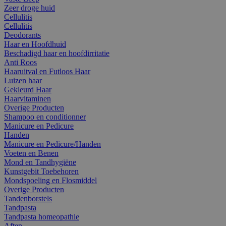
Zeer droge huid
Cellulitis
Cellulitis
Deodorants
Haar en Hoofdhuid
Beschadigd haar en hoofdirritatie
Anti Roos
Haaruitval en Futloos Haar
Luizen haar
Gekleurd Haar
Haarvitaminen
Overige Producten
Shampoo en conditionner
Manicure en Pedicure
Handen
Manicure en Pedicure/Handen
Voeten en Benen
Mond en Tandhygiëne
Kunstgebit Toebehoren
Mondspoeling en Flosmiddel
Overige Producten
Tandenborstels
Tandpasta
Tandpasta homeopathie
Aften