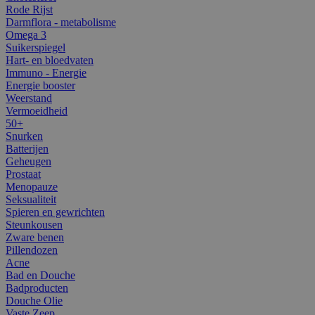
Rode Rijst
Darmflora - metabolisme
Omega 3
Suikerspiegel
Hart- en bloedvaten
Immuno - Energie
Energie booster
Weerstand
Vermoeidheid
50+
Snurken
Batterijen
Geheugen
Prostaat
Menopauze
Seksualiteit
Spieren en gewrichten
Steunkousen
Zware benen
Pillendozen
Acne
Bad en Douche
Badproducten
Douche Olie
Vaste Zeep