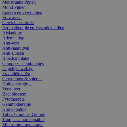
Menstruatie Pijnen
Mond Pijnen
Spieren en gewrichten
Volwassen
Gewichtscontrole
Aromatherapie en Essentiele Olien
Afslanking
Ademhaling
Anti-beet
Anti-haaruitval
Anti-Luizen
Bloedcirculatie
Complex - combinaties
Dagelijks welzijn
Essentiële oliën
Gewrichten & spieren
Huidverzorging
Verstuiver
Bachbloesem
Fytotherapie
Gemmotherapie
Homeopathie
Tubes Granules-Globuli
Tandpasta homeopathie
Micro-immunotherapie