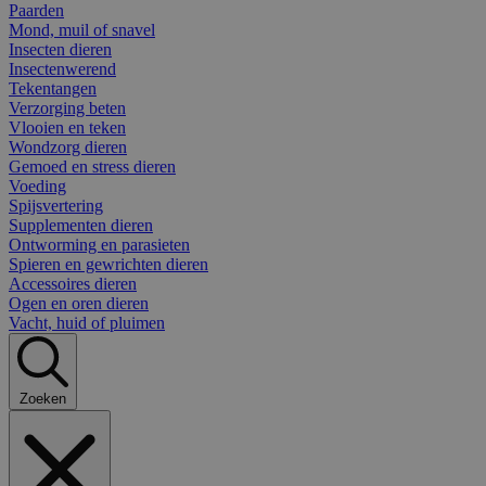
Paarden
Mond, muil of snavel
Insecten dieren
Insectenwerend
Tekentangen
Verzorging beten
Vlooien en teken
Wondzorg dieren
Gemoed en stress dieren
Voeding
Spijsvertering
Supplementen dieren
Ontworming en parasieten
Spieren en gewrichten dieren
Accessoires dieren
Ogen en oren dieren
Vacht, huid of pluimen
Zoeken