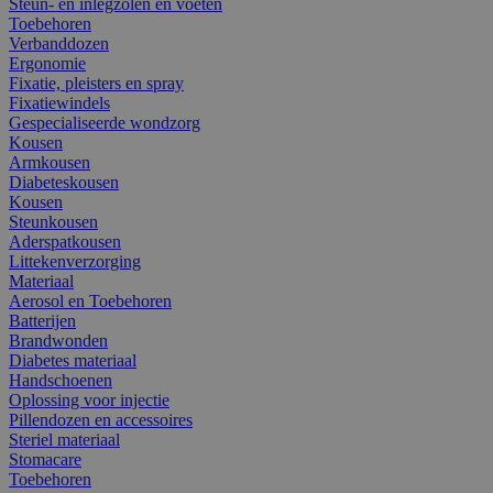
Steun- en inlegzolen en voeten
Toebehoren
Verbanddozen
Ergonomie
Fixatie, pleisters en spray
Fixatiewindels
Gespecialiseerde wondzorg
Kousen
Armkousen
Diabeteskousen
Kousen
Steunkousen
Aderspatkousen
Littekenverzorging
Materiaal
Aerosol en Toebehoren
Batterijen
Brandwonden
Diabetes materiaal
Handschoenen
Oplossing voor injectie
Pillendozen en accessoires
Steriel materiaal
Stomacare
Toebehoren