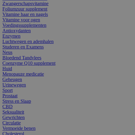
Zwangerschapsvitamine
Foliumzuur supplement
Vitamine haar en nagels
Vitamine voor ogen
Voedingssupplementen
Antioxydanten
Enzymen
Luchtwegen en ademhalen
Studeren en Examens
Neus
Bloedend Tandvlees
Coenzyme Q10 supplement
Huid
Menopauze medicatie
Geheugen
Urinewegen
Sport
Prostaat
Stress en Slaap
CBD
Seksualiteit
Gewrichten
Circulatie
Vermoeide benen
Cholesterol