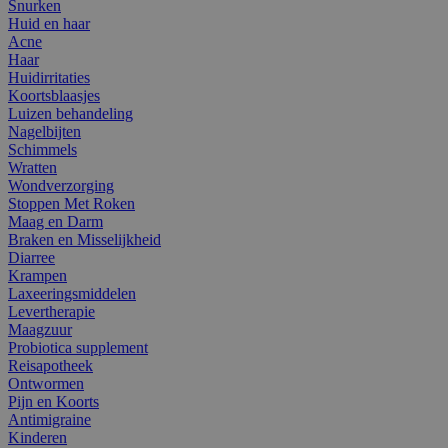
Snurken
Huid en haar
Acne
Haar
Huidirritaties
Koortsblaasjes
Luizen behandeling
Nagelbijten
Schimmels
Wratten
Wondverzorging
Stoppen Met Roken
Maag en Darm
Braken en Misselijkheid
Diarree
Krampen
Laxeeringsmiddelen
Levertherapie
Maagzuur
Probiotica supplement
Reisapotheek
Ontwormen
Pijn en Koorts
Antimigraine
Kinderen