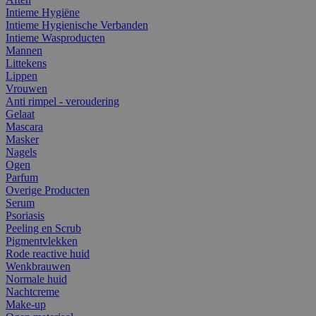
Intieme Hygiëne
Intieme Hygienische Verbanden
Intieme Wasproducten
Mannen
Littekens
Lippen
Vrouwen
Anti rimpel - veroudering
Gelaat
Mascara
Masker
Nagels
Ogen
Parfum
Overige Producten
Serum
Psoriasis
Peeling en Scrub
Pigmentvlekken
Rode reactive huid
Wenkbrauwen
Normale huid
Nachtcreme
Make-up