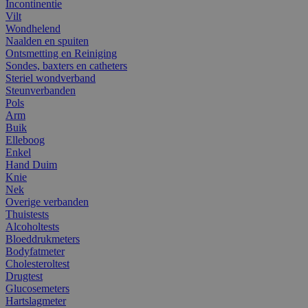
Incontinentie
Vilt
Wondhelend
Naalden en spuiten
Ontsmetting en Reiniging
Sondes, baxters en catheters
Steriel wondverband
Steunverbanden
Pols
Arm
Buik
Elleboog
Enkel
Hand Duim
Knie
Nek
Overige verbanden
Thuistests
Alcoholtests
Bloeddrukmeters
Bodyfatmeter
Cholesteroltest
Drugtest
Glucosemeters
Hartslagmeter