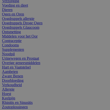
Verzorging
Voeding en dieet
Dieren
Ogen en Oren
Oogdruppels allergie
Oogdruppels Droge Ogen
Oogdruppels Glaucoom
Ontsmetting
Middelen voor het Oor
Contraceptie
Condooms
Supplementen
Noodpil
Urinewegen en Prostaat
Overige geneesmiddelen
Hart en Vaatstelsel
Aambeien
Zware Benen
Doorbloeding
Verkoudheid
Allergie
Hoest
Keelpijn
Rhinitis en Sinusitis
Zoutoplossingen