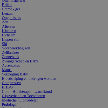
Ogen materiaal
Brillen
Creme - gel
Lenzen
Oogpleisters
Zon
Aftersun
Kinderen
Lichaam
Lippen zon
Ski
Voorbereiding zon
Zelfbruiner
Zonnebank
Zwangerschap en Baby
Accessoires
Mama
Verzorging Baby
Bloedstelping en uitdrogen wonden
Compressen
EHBO
Cold - Hot therapie - warm/koud
Gipsverband en Toebehoren
Medische hulpmiddelen
Podologie