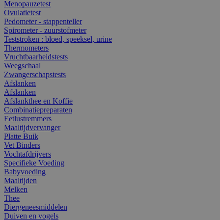
Menopauzetest
Ovulatietest
Pedometer - stappenteller
Spirometer - zuurstofmeter
Teststroken : bloed, speeksel, urine
Thermometers
Vruchtbaarheidstests
Weegschaal
Zwangerschapstests
Afslanken
Afslanken
Afslankthee en Koffie
Combinatiepreparaten
Eetlustremmers
Maaltijdvervanger
Platte Buik
Vet Binders
Vochtafdrijvers
Specifieke Voeding
Babyvoeding
Maaltijden
Melken
Thee
Diergeneesmiddelen
Duiven en vogels