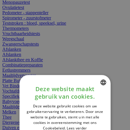
Menopauzetest
Ovulatietest
Pedometer - stappenteller
Spirometer - zuurstofmeter
Teststroken : bloed, speeksel, urine
Thermometers
Vruchtbaarheidstests
Weegschaal
Zwangerschapstests
Afslanken
Afslanken
Afslankthee en Koffie
Combinatiepreparaten
Eetlustremmers
Maaltijdvervanger
Platte Buik
Vet Binders
Deze website maakt
Vochtafdrijvers
gebruik van cookies.
Specifieke Voeding
DUTCH
Babyvoeding
Deze website gebruikt cookies om uw
Maaltijden
FRENCH
gebruikerservaring te verbeteren. Door onze
Melken
website te gebruiken, stemt u in met alle
Thee
ENGLISH
Diergeneesmiddelen
cookies in overeenstemming met ons
Duiven en vogels
Cookiebeleid.
Lees verder