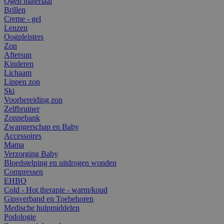
Ogen materiaal
Brillen
Creme - gel
Lenzen
Oogpleisters
Zon
Aftersun
Kinderen
Lichaam
Lippen zon
Ski
Voorbereiding zon
Zelfbruiner
Zonnebank
Zwangerschap en Baby
Accessoires
Mama
Verzorging Baby
Bloedstelping en uitdrogen wonden
Compressen
EHBO
Cold - Hot therapie - warm/koud
Gipsverband en Toebehoren
Medische hulpmiddelen
Podologie