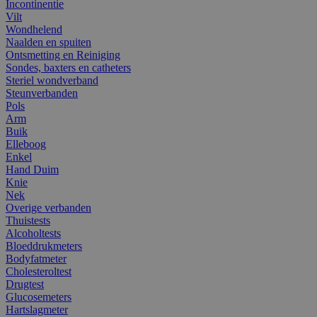
Incontinentie
Vilt
Wondhelend
Naalden en spuiten
Ontsmetting en Reiniging
Sondes, baxters en catheters
Steriel wondverband
Steunverbanden
Pols
Arm
Buik
Elleboog
Enkel
Hand Duim
Knie
Nek
Overige verbanden
Thuistests
Alcoholtests
Bloeddrukmeters
Bodyfatmeter
Cholesteroltest
Drugtest
Glucosemeters
Hartslagmeter