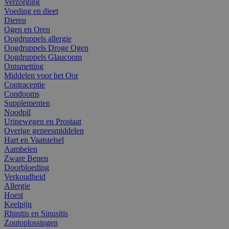
Verzorging
Voeding en dieet
Dieren
Ogen en Oren
Oogdruppels allergie
Oogdruppels Droge Ogen
Oogdruppels Glaucoom
Ontsmetting
Middelen voor het Oor
Contraceptie
Condooms
Supplementen
Noodpil
Urinewegen en Prostaat
Overige geneesmiddelen
Hart en Vaatstelsel
Aambeien
Zware Benen
Doorbloeding
Verkoudheid
Allergie
Hoest
Keelpijn
Rhinitis en Sinusitis
Zoutoplossingen