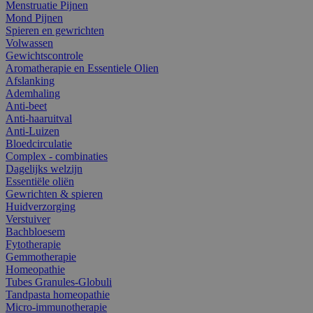
Menstruatie Pijnen
Mond Pijnen
Spieren en gewrichten
Volwassen
Gewichtscontrole
Aromatherapie en Essentiele Olien
Afslanking
Ademhaling
Anti-beet
Anti-haaruitval
Anti-Luizen
Bloedcirculatie
Complex - combinaties
Dagelijks welzijn
Essentiële oliën
Gewrichten & spieren
Huidverzorging
Verstuiver
Bachbloesem
Fytotherapie
Gemmotherapie
Homeopathie
Tubes Granules-Globuli
Tandpasta homeopathie
Micro-immunotherapie