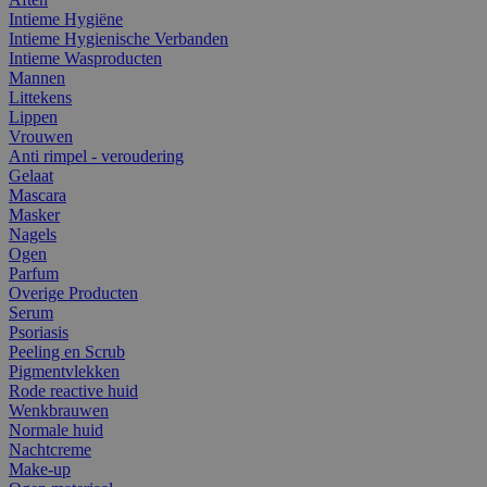
Intieme Hygiëne
Intieme Hygienische Verbanden
Intieme Wasproducten
Mannen
Littekens
Lippen
Vrouwen
Anti rimpel - veroudering
Gelaat
Mascara
Masker
Nagels
Ogen
Parfum
Overige Producten
Serum
Psoriasis
Peeling en Scrub
Pigmentvlekken
Rode reactive huid
Wenkbrauwen
Normale huid
Nachtcreme
Make-up