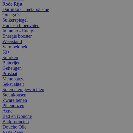
Rode Rijst
Darmflora - metabolisme
Omega 3
Suikerspiegel
Hart- en bloedvaten
Immuno - Energie
Energie booster
Weerstand
Vermoeidheid
50+
Snurken
Batterijen
Geheugen
Prostaat
Menopauze
Seksualiteit
Spieren en gewrichten
Steunkousen
Zware benen
Pillendozen
Acne
Bad en Douche
Badproducten
Douche Olie
Vaste Zeep