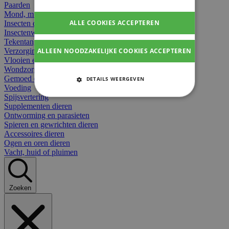
Paarden
Mond, muil of snavel
ALLE COOKIES ACCEPTEREN
Insecten dieren
Insectenwerend
Tekentangen
ALLEEN NOODZAKELIJKE COOKIES ACCEPTEREN
Verzorging beten
Vlooien en teken
Wondzorg dieren
Gemoed en stress dieren
DETAILS WEERGEVEN
Voeding
STRIKT NOODZAKELIJKE
Spijsvertering
COOKIES
Supplementen dieren
Ontworming en parasieten
Spieren en gewrichten dieren
PRESTATIE COOKIES
Accessoires dieren
Ogen en oren dieren
TARGETING COOKIES
Vacht, huid of pluimen
FUNCTIONELE COOKIES
Zoeken
Strikt noodzakelijke cookies