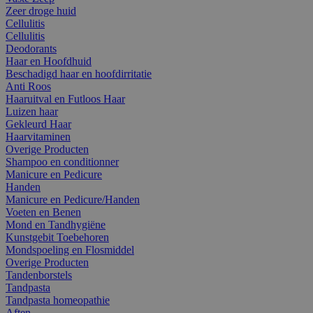
Zeer droge huid
Cellulitis
Cellulitis
Deodorants
Haar en Hoofdhuid
Beschadigd haar en hoofdirritatie
Anti Roos
Haaruitval en Futloos Haar
Luizen haar
Gekleurd Haar
Haarvitaminen
Overige Producten
Shampoo en conditionner
Manicure en Pedicure
Handen
Manicure en Pedicure/Handen
Voeten en Benen
Mond en Tandhygiëne
Kunstgebit Toebehoren
Mondspoeling en Flosmiddel
Overige Producten
Tandenborstels
Tandpasta
Tandpasta homeopathie
Aften