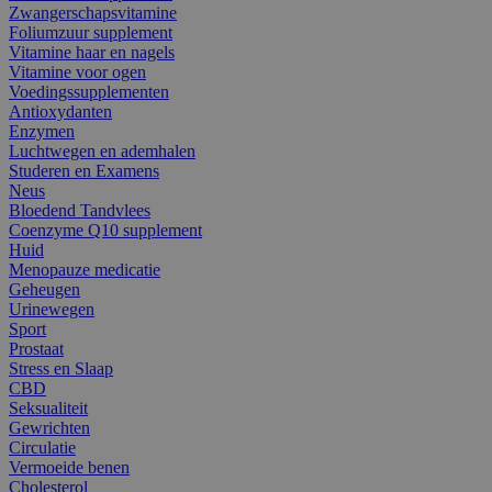
Zwangerschapsvitamine
Foliumzuur supplement
Vitamine haar en nagels
Vitamine voor ogen
Voedingssupplementen
Antioxydanten
Enzymen
Luchtwegen en ademhalen
Studeren en Examens
Neus
Bloedend Tandvlees
Coenzyme Q10 supplement
Huid
Menopauze medicatie
Geheugen
Urinewegen
Sport
Prostaat
Stress en Slaap
CBD
Seksualiteit
Gewrichten
Circulatie
Vermoeide benen
Cholesterol