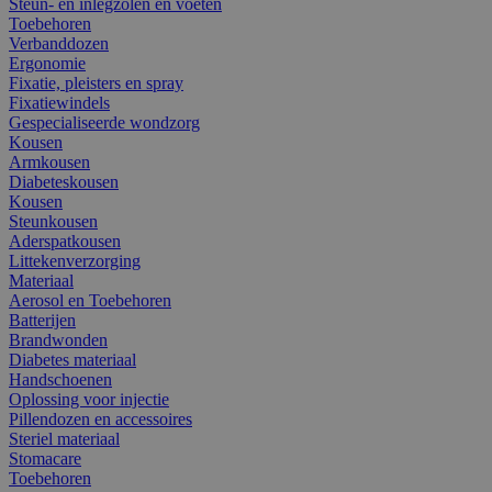
Steun- en inlegzolen en voeten
Toebehoren
Verbanddozen
Ergonomie
Fixatie, pleisters en spray
Fixatiewindels
Gespecialiseerde wondzorg
Kousen
Armkousen
Diabeteskousen
Kousen
Steunkousen
Aderspatkousen
Littekenverzorging
Materiaal
Aerosol en Toebehoren
Batterijen
Brandwonden
Diabetes materiaal
Handschoenen
Oplossing voor injectie
Pillendozen en accessoires
Steriel materiaal
Stomacare
Toebehoren