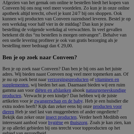
Afgezien van het gemak om online te bestellen biedt het kopen van
Conveen bij ons nog veel meer voordelen. Zo kun je in onze online
apotheek altijd terecht, ofwel je kunt 24/7 bij ons shoppen. Ook
kunnen wij producten van Conveen razendsnel leveren. Bestel je op
een werkdag voor half vier in de middag? Dan kun je jouw
bestelling de volgende werkdag al verwachten. In veel gevallen
betekent dit dus “nu bestellen is morgen ontvangen”. Behalve van
een snelle levering profiteer je ook van gratis bezorging als je
bestelling meer bedraagt dan € 29,00.
Ben je op zoek naar Conveen?
Ben je op zoek naar Conveen? Dan ben je bij ons aan het juiste
adres. Wij bieden naast Conveen nog veel meer topmerken aan. Of
je nu op zoek bent naar
verzorgingsproducten
of
vitaminen en
supplementen
, wij bieden het aan. Daarnaast bieden wij een ruim
gamma aan voor
diëten en afslanken
alsook
natuurgeneeskundige
producten
. Verwacht je een kindje? Dan hebben wij de juiste
artikelen voor je
zwangerschap en de baby
. Heb je een huisdier die
extra noden heeft? Kijk dan zeker eens bij onze
producten voor
dieren
Heb je snel last van muggenbeten of ander ongedierte?
Bekijk dan zeker onze
insect producten
. Verder heeft Medibib een
interessant aanbod voor
hygiëne
en
thuiszorg
. Zoals je kan zien, kan
je op allerlei gebieden bij ons terecht voor topproducten op het
gebied van gezondheid.