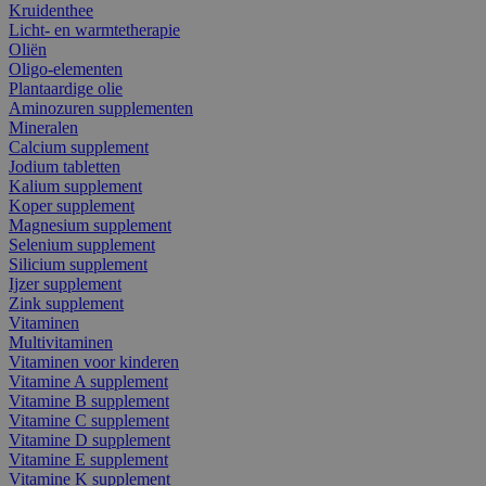
Kruidenthee
Licht- en warmtetherapie
Oliën
Oligo-elementen
Plantaardige olie
Aminozuren supplementen
Mineralen
Calcium supplement
Jodium tabletten
Kalium supplement
Koper supplement
Magnesium supplement
Selenium supplement
Silicium supplement
Ijzer supplement
Zink supplement
Vitaminen
Multivitaminen
Vitaminen voor kinderen
Vitamine A supplement
Vitamine B supplement
Vitamine C supplement
Vitamine D supplement
Vitamine E supplement
Vitamine K supplement