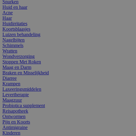
Snurken
Huid en haar
Acne
Haar
Huidirritaties
Koortsblaasjes
Luizen behandeling
Nagelbijten
Schimmels
Wratten
Wondverzorging
Stoppen Met Roken
Maag en Darm
Braken en Misselijkheid
Diarree
Krampen
Laxeeringsmiddelen
Levertherapie
Maagzuur
Probiotica supplement
Reisapotheek
Ontwormen
Pijn en Koorts
Antimigraine
Kinderen