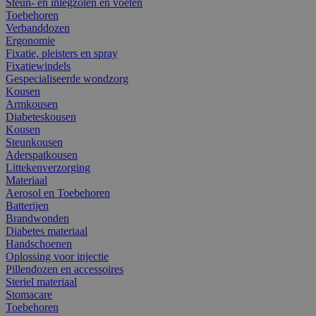
Steun- en inlegzolen en voeten
Toebehoren
Verbanddozen
Ergonomie
Fixatie, pleisters en spray
Fixatiewindels
Gespecialiseerde wondzorg
Kousen
Armkousen
Diabeteskousen
Kousen
Steunkousen
Aderspatkousen
Littekenverzorging
Materiaal
Aerosol en Toebehoren
Batterijen
Brandwonden
Diabetes materiaal
Handschoenen
Oplossing voor injectie
Pillendozen en accessoires
Steriel materiaal
Stomacare
Toebehoren