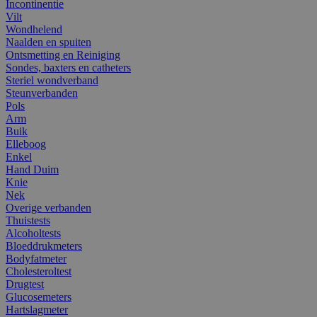
Incontinentie
Vilt
Wondhelend
Naalden en spuiten
Ontsmetting en Reiniging
Sondes, baxters en catheters
Steriel wondverband
Steunverbanden
Pols
Arm
Buik
Elleboog
Enkel
Hand Duim
Knie
Nek
Overige verbanden
Thuistests
Alcoholtests
Bloeddrukmeters
Bodyfatmeter
Cholesteroltest
Drugtest
Glucosemeters
Hartslagmeter