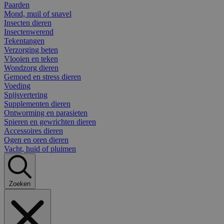
Paarden
Mond, muil of snavel
Insecten dieren
Insectenwerend
Tekentangen
Verzorging beten
Vlooien en teken
Wondzorg dieren
Gemoed en stress dieren
Voeding
Spijsvertering
Supplementen dieren
Ontworming en parasieten
Spieren en gewrichten dieren
Accessoires dieren
Ogen en oren dieren
Vacht, huid of pluimen
Zoeken