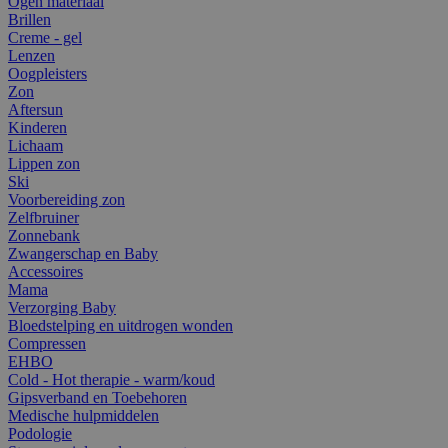
Ogen materiaal
Brillen
Creme - gel
Lenzen
Oogpleisters
Zon
Aftersun
Kinderen
Lichaam
Lippen zon
Ski
Voorbereiding zon
Zelfbruiner
Zonnebank
Zwangerschap en Baby
Accessoires
Mama
Verzorging Baby
Bloedstelping en uitdrogen wonden
Compressen
EHBO
Cold - Hot therapie - warm/koud
Gipsverband en Toebehoren
Medische hulpmiddelen
Podologie