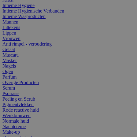
Intieme Hygiëne
Intieme Hygienische Verbanden
Intieme Wasproducten
Mannen
Littekens
Lippen
Vrouwen
Anti rimpel - veroudering
Gelaat
Mascara
Masker
Nagels
Ogen
Parfum
Overige Producten
Serum
Psoriasis
Peeling en Scrub
Pigmentvlekken
Rode reactive huid
Wenkbrauwen
Normale huid
Nachtcreme
Make-up