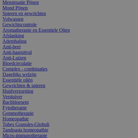
Menstruatie Pijnen
Mond Pijnen
Spieren en gewrichten
Volwassen
Gewichtscontrole
Aromatherapie en Essentiele Olien
Afslanking
Ademhaling
Anti-beet
Anti-haaruitval
Anti-Luizen
Bloedcirculatie
Complex - combinaties
Dagelijks welzijn
Essentiële oliën
Gewrichten & spieren
Huidverzorging
Verstuiver
Bachbloesem
Fytotherapie
Gemmotherapie
Homeopathie
Tubes Granules-Globuli
Tandpasta homeopathie
Micro-immunotherapie