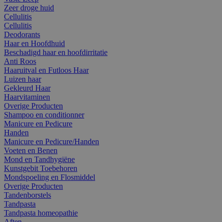
Zeer droge huid
Cellulitis
Cellulitis
Deodorants
Haar en Hoofdhuid
Beschadigd haar en hoofdirritatie
Anti Roos
Haaruitval en Futloos Haar
Luizen haar
Gekleurd Haar
Haarvitaminen
Overige Producten
Shampoo en conditionner
Manicure en Pedicure
Handen
Manicure en Pedicure/Handen
Voeten en Benen
Mond en Tandhygiëne
Kunstgebit Toebehoren
Mondspoeling en Flosmiddel
Overige Producten
Tandenborstels
Tandpasta
Tandpasta homeopathie
Aften