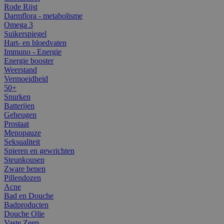
Rode Rijst
Darmflora - metabolisme
Omega 3
Suikerspiegel
Hart- en bloedvaten
Immuno - Energie
Energie booster
Weerstand
Vermoeidheid
50+
Snurken
Batterijen
Geheugen
Prostaat
Menopauze
Seksualiteit
Spieren en gewrichten
Steunkousen
Zware benen
Pillendozen
Acne
Bad en Douche
Badproducten
Douche Olie
Vaste Zeep