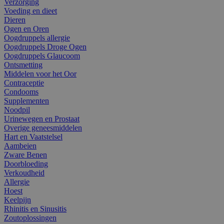
Verzorging
Voeding en dieet
Dieren
Ogen en Oren
Oogdruppels allergie
Oogdruppels Droge Ogen
Oogdruppels Glaucoom
Ontsmetting
Middelen voor het Oor
Contraceptie
Condooms
Supplementen
Noodpil
Urinewegen en Prostaat
Overige geneesmiddelen
Hart en Vaatstelsel
Aambeien
Zware Benen
Doorbloeding
Verkoudheid
Allergie
Hoest
Keelpijn
Rhinitis en Sinusitis
Zoutoplossingen