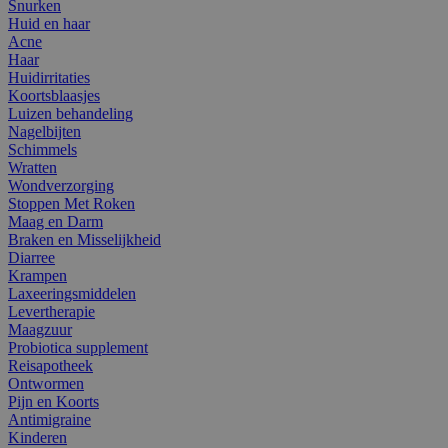
Snurken
Huid en haar
Acne
Haar
Huidirritaties
Koortsblaasjes
Luizen behandeling
Nagelbijten
Schimmels
Wratten
Wondverzorging
Stoppen Met Roken
Maag en Darm
Braken en Misselijkheid
Diarree
Krampen
Laxeeringsmiddelen
Levertherapie
Maagzuur
Probiotica supplement
Reisapotheek
Ontwormen
Pijn en Koorts
Antimigraine
Kinderen