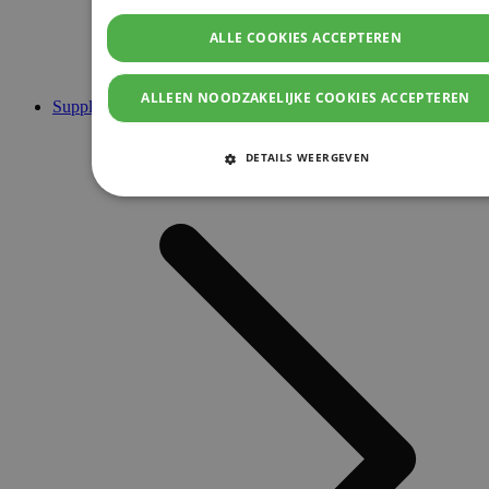
ALLE COOKIES ACCEPTEREN
ALLEEN NOODZAKELIJKE COOKIES ACCEPTEREN
Supplementen
DETAILS WEERGEVEN
STRIKT NOODZAKELIJKE COOKIES
PRESTATIE COOKIES
TARGETING COOKIES
FUNCTIONELE COOKIES
Strikt noodzakelijke cookies
Prestatie cookies