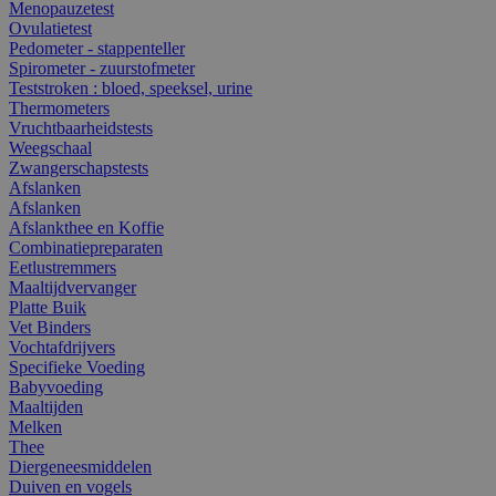
Menopauzetest
Ovulatietest
Pedometer - stappenteller
Spirometer - zuurstofmeter
Teststroken : bloed, speeksel, urine
Thermometers
Vruchtbaarheidstests
Weegschaal
Zwangerschapstests
Afslanken
Afslanken
Afslankthee en Koffie
Combinatiepreparaten
Eetlustremmers
Maaltijdvervanger
Platte Buik
Vet Binders
Vochtafdrijvers
Specifieke Voeding
Babyvoeding
Maaltijden
Melken
Thee
Diergeneesmiddelen
Duiven en vogels