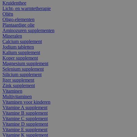
Kruidenthee
Licht- en warmtetherapie
Oliën
Oligo-elementen
Plantaardige olie
Aminozuren supplementen
Mineralen
Calcium supplement
Jodium tabletten
Kalium supplement
Koper supplement
Magnesium supplement
Selenium supplement
Silicium supplement
Ijzer supplement
Zink supplement
Vitaminen
Multivitaminen
Vitaminen voor kinderen
Vitamine A supplement
Vitamine B supplement
Vitamine C supplement
Vitamine D supplement
Vitamine E supplement
Vitamine K supplement