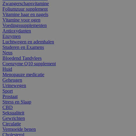
Zwangerschapsvitamine
Foliumzuur supplement
Vitamine haar en nagels
Vitamine voor ogen
Voedingssupplementen
Antioxydanten
Enzymen
Luchtwegen en ademhalen
Studeren en Examens
Neus
Bloedend Tandvlees
Coenzyme Q10 supplement
Huid
Menopauze medicatie
Geheugen
Urinewegen
Sport
Prostaat
Stress en Slaap
CBD
Seksualiteit
Gewrichten
Circulatie
Vermoeide benen
Cholesterol