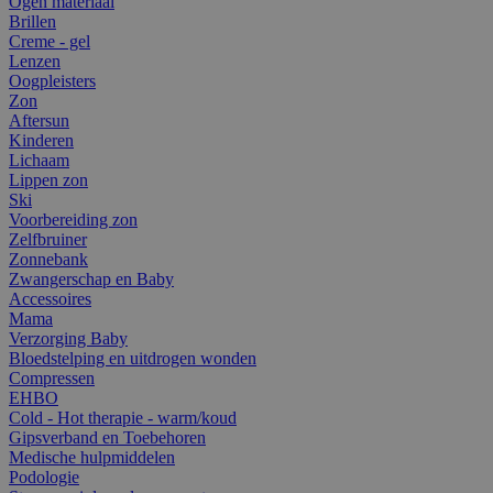
Ogen materiaal
Brillen
Creme - gel
Lenzen
Oogpleisters
Zon
Aftersun
Kinderen
Lichaam
Lippen zon
Ski
Voorbereiding zon
Zelfbruiner
Zonnebank
Zwangerschap en Baby
Accessoires
Mama
Verzorging Baby
Bloedstelping en uitdrogen wonden
Compressen
EHBO
Cold - Hot therapie - warm/koud
Gipsverband en Toebehoren
Medische hulpmiddelen
Podologie