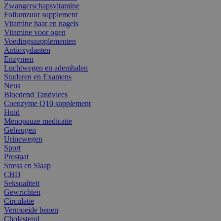
Zwangerschapsvitamine
Foliumzuur supplement
Vitamine haar en nagels
Vitamine voor ogen
Voedingssupplementen
Antioxydanten
Enzymen
Luchtwegen en ademhalen
Studeren en Examens
Neus
Bloedend Tandvlees
Coenzyme Q10 supplement
Huid
Menopauze medicatie
Geheugen
Urinewegen
Sport
Prostaat
Stress en Slaap
CBD
Seksualiteit
Gewrichten
Circulatie
Vermoeide benen
Cholesterol