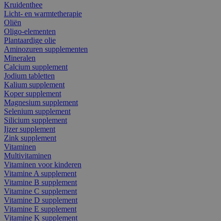
Kruidenthee
Licht- en warmtetherapie
Oliën
Oligo-elementen
Plantaardige olie
Aminozuren supplementen
Mineralen
Calcium supplement
Jodium tabletten
Kalium supplement
Koper supplement
Magnesium supplement
Selenium supplement
Silicium supplement
Ijzer supplement
Zink supplement
Vitaminen
Multivitaminen
Vitaminen voor kinderen
Vitamine A supplement
Vitamine B supplement
Vitamine C supplement
Vitamine D supplement
Vitamine E supplement
Vitamine K supplement