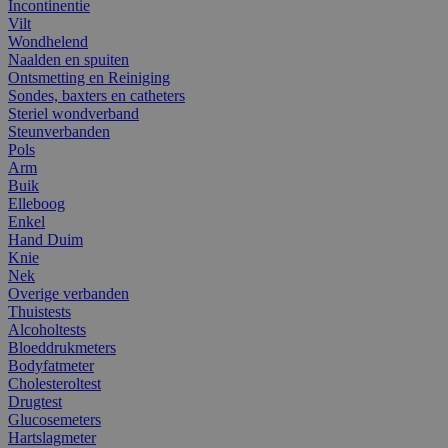
Incontinentie
Vilt
Wondhelend
Naalden en spuiten
Ontsmetting en Reiniging
Sondes, baxters en catheters
Steriel wondverband
Steunverbanden
Pols
Arm
Buik
Elleboog
Enkel
Hand Duim
Knie
Nek
Overige verbanden
Thuistests
Alcoholtests
Bloeddrukmeters
Bodyfatmeter
Cholesteroltest
Drugtest
Glucosemeters
Hartslagmeter