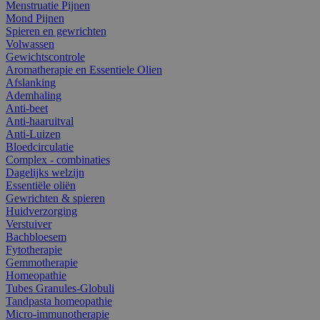
Menstruatie Pijnen
Mond Pijnen
Spieren en gewrichten
Volwassen
Gewichtscontrole
Aromatherapie en Essentiele Olien
Afslanking
Ademhaling
Anti-beet
Anti-haaruitval
Anti-Luizen
Bloedcirculatie
Complex - combinaties
Dagelijks welzijn
Essentiële oliën
Gewrichten & spieren
Huidverzorging
Verstuiver
Bachbloesem
Fytotherapie
Gemmotherapie
Homeopathie
Tubes Granules-Globuli
Tandpasta homeopathie
Micro-immunotherapie