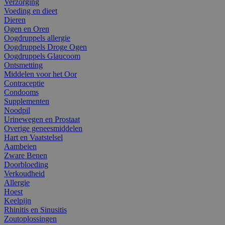
Verzorging
Voeding en dieet
Dieren
Ogen en Oren
Oogdruppels allergie
Oogdruppels Droge Ogen
Oogdruppels Glaucoom
Ontsmetting
Middelen voor het Oor
Contraceptie
Condooms
Supplementen
Noodpil
Urinewegen en Prostaat
Overige geneesmiddelen
Hart en Vaatstelsel
Aambeien
Zware Benen
Doorbloeding
Verkoudheid
Allergie
Hoest
Keelpijn
Rhinitis en Sinusitis
Zoutoplossingen