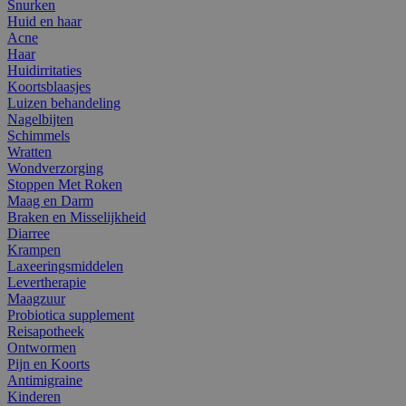
Snurken
Huid en haar
Acne
Haar
Huidirritaties
Koortsblaasjes
Luizen behandeling
Nagelbijten
Schimmels
Wratten
Wondverzorging
Stoppen Met Roken
Maag en Darm
Braken en Misselijkheid
Diarree
Krampen
Laxeeringsmiddelen
Levertherapie
Maagzuur
Probiotica supplement
Reisapotheek
Ontwormen
Pijn en Koorts
Antimigraine
Kinderen