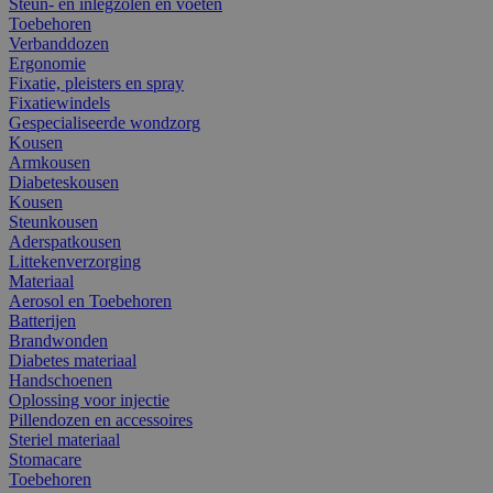
Steun- en inlegzolen en voeten
Toebehoren
Verbanddozen
Ergonomie
Fixatie, pleisters en spray
Fixatiewindels
Gespecialiseerde wondzorg
Kousen
Armkousen
Diabeteskousen
Kousen
Steunkousen
Aderspatkousen
Littekenverzorging
Materiaal
Aerosol en Toebehoren
Batterijen
Brandwonden
Diabetes materiaal
Handschoenen
Oplossing voor injectie
Pillendozen en accessoires
Steriel materiaal
Stomacare
Toebehoren