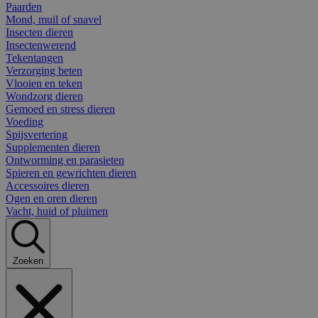
Paarden
Mond, muil of snavel
Insecten dieren
Insectenwerend
Tekentangen
Verzorging beten
Vlooien en teken
Wondzorg dieren
Gemoed en stress dieren
Voeding
Spijsvertering
Supplementen dieren
Ontworming en parasieten
Spieren en gewrichten dieren
Accessoires dieren
Ogen en oren dieren
Vacht, huid of pluimen
Zoeken