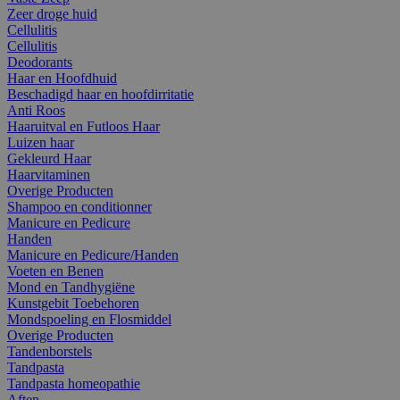
Zeer droge huid
Cellulitis
Cellulitis
Deodorants
Haar en Hoofdhuid
Beschadigd haar en hoofdirritatie
Anti Roos
Haaruitval en Futloos Haar
Luizen haar
Gekleurd Haar
Haarvitaminen
Overige Producten
Shampoo en conditionner
Manicure en Pedicure
Handen
Manicure en Pedicure/Handen
Voeten en Benen
Mond en Tandhygiëne
Kunstgebit Toebehoren
Mondspoeling en Flosmiddel
Overige Producten
Tandenborstels
Tandpasta
Tandpasta homeopathie
Aften