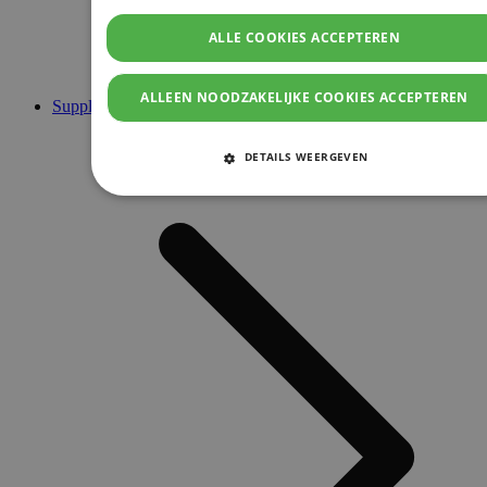
ALLE COOKIES ACCEPTEREN
ALLEEN NOODZAKELIJKE COOKIES ACCEPTEREN
Supplementen
DETAILS WEERGEVEN
STRIKT NOODZAKELIJKE COOKIES
PRESTATIE COOKIES
TARGETING COOKIES
FUNCTIONELE COOKIES
Strikt noodzakelijke cookies
Prestatie cookies