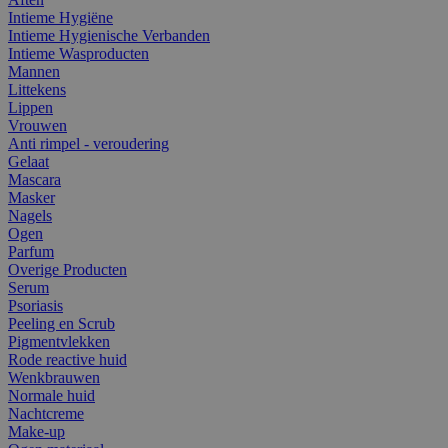
Intieme Hygiëne
Intieme Hygienische Verbanden
Intieme Wasproducten
Mannen
Littekens
Lippen
Vrouwen
Anti rimpel - veroudering
Gelaat
Mascara
Masker
Nagels
Ogen
Parfum
Overige Producten
Serum
Psoriasis
Peeling en Scrub
Pigmentvlekken
Rode reactive huid
Wenkbrauwen
Normale huid
Nachtcreme
Make-up