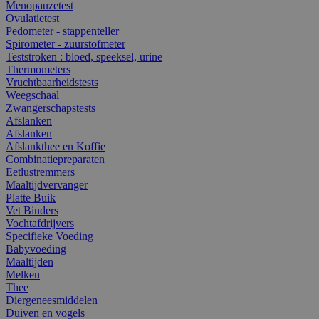
Menopauzetest
Ovulatietest
Pedometer - stappenteller
Spirometer - zuurstofmeter
Teststroken : bloed, speeksel, urine
Thermometers
Vruchtbaarheidstests
Weegschaal
Zwangerschapstests
Afslanken
Afslanken
Afslankthee en Koffie
Combinatiepreparaten
Eetlustremmers
Maaltijdvervanger
Platte Buik
Vet Binders
Vochtafdrijvers
Specifieke Voeding
Babyvoeding
Maaltijden
Melken
Thee
Diergeneesmiddelen
Duiven en vogels