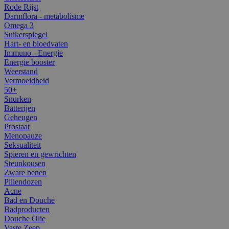
Rode Rijst
Darmflora - metabolisme
Omega 3
Suikerspiegel
Hart- en bloedvaten
Immuno - Energie
Energie booster
Weerstand
Vermoeidheid
50+
Snurken
Batterijen
Geheugen
Prostaat
Menopauze
Seksualiteit
Spieren en gewrichten
Steunkousen
Zware benen
Pillendozen
Acne
Bad en Douche
Badproducten
Douche Olie
Vaste Zeep