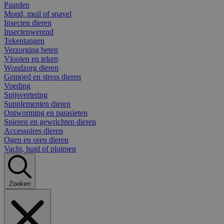
Paarden
Mond, muil of snavel
Insecten dieren
Insectenwerend
Tekentangen
Verzorging beten
Vlooien en teken
Wondzorg dieren
Gemoed en stress dieren
Voeding
Spijsvertering
Supplementen dieren
Ontworming en parasieten
Spieren en gewrichten dieren
Accessoires dieren
Ogen en oren dieren
Vacht, huid of pluimen
Zoeken