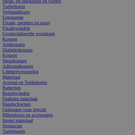
Steun- en inlegzolen en voeten
Toebehoren
Verbanddozen
Ergonomie
Fixatie, pleisters en spray
Fixatiewindels
Gespecialiseerde wondzorg
Kousen
Armkousen
Diabeteskousen
Kousen
Steunkousen
Aderspatkousen
Littekenverzorging
Materiaal
Aerosol en Toebehoren
Batterijen
Brandwonden
Diabetes materiaal
Handschoenen
Oplossing voor injectie
Pillendozen en accessoires
Steriel materiaal
Stomacare
Toebehoren