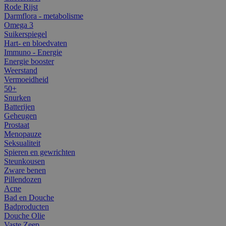
Rode Rijst
Darmflora - metabolisme
Omega 3
Suikerspiegel
Hart- en bloedvaten
Immuno - Energie
Energie booster
Weerstand
Vermoeidheid
50+
Snurken
Batterijen
Geheugen
Prostaat
Menopauze
Seksualiteit
Spieren en gewrichten
Steunkousen
Zware benen
Pillendozen
Acne
Bad en Douche
Badproducten
Douche Olie
Vaste Zeep