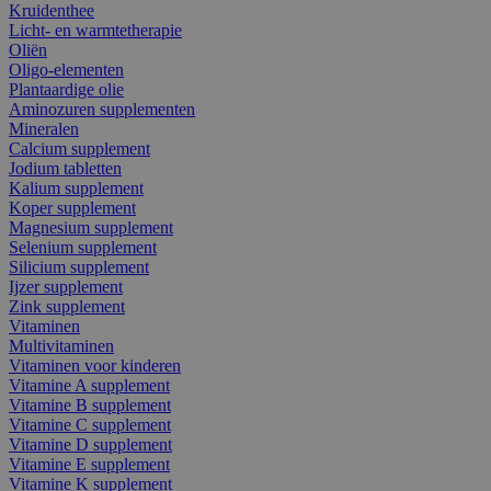
Kruidenthee
Licht- en warmtetherapie
Oliën
Oligo-elementen
Plantaardige olie
Aminozuren supplementen
Mineralen
Calcium supplement
Jodium tabletten
Kalium supplement
Koper supplement
Magnesium supplement
Selenium supplement
Silicium supplement
Ijzer supplement
Zink supplement
Vitaminen
Multivitaminen
Vitaminen voor kinderen
Vitamine A supplement
Vitamine B supplement
Vitamine C supplement
Vitamine D supplement
Vitamine E supplement
Vitamine K supplement