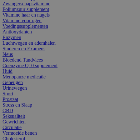
Zwangerschapsvitamine
Foliumzuur supplement
Vitamine haar en nagels
Vitamine voor ogen
Voedingssupplementen
Antioxydanten
Enzymen
Luchtwegen en ademhalen
Studeren en Examens
Neus
Bloedend Tandvlees
Coenzyme Q10 supplement
Huid
Menopauze medicatie
Geheugen
Urinewegen
Sport
Prostaat
Stress en Slaap
CBD
Seksualiteit
Gewrichten
Circulatie
Vermoeide benen
Cholesterol