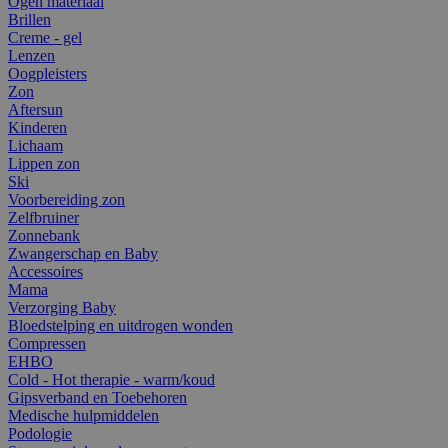
Ogen materiaal
Brillen
Creme - gel
Lenzen
Oogpleisters
Zon
Aftersun
Kinderen
Lichaam
Lippen zon
Ski
Voorbereiding zon
Zelfbruiner
Zonnebank
Zwangerschap en Baby
Accessoires
Mama
Verzorging Baby
Bloedstelping en uitdrogen wonden
Compressen
EHBO
Cold - Hot therapie - warm/koud
Gipsverband en Toebehoren
Medische hulpmiddelen
Podologie