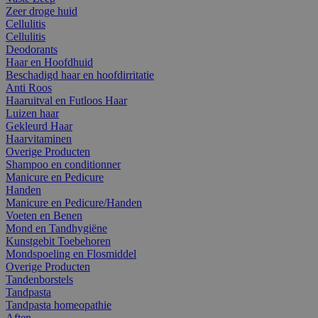
Zeer droge huid
Cellulitis
Cellulitis
Deodorants
Haar en Hoofdhuid
Beschadigd haar en hoofdirritatie
Anti Roos
Haaruitval en Futloos Haar
Luizen haar
Gekleurd Haar
Haarvitaminen
Overige Producten
Shampoo en conditionner
Manicure en Pedicure
Handen
Manicure en Pedicure/Handen
Voeten en Benen
Mond en Tandhygiëne
Kunstgebit Toebehoren
Mondspoeling en Flosmiddel
Overige Producten
Tandenborstels
Tandpasta
Tandpasta homeopathie
Aften