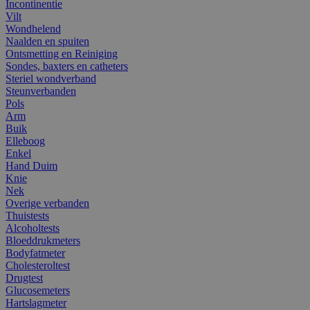
Incontinentie
Vilt
Wondhelend
Naalden en spuiten
Ontsmetting en Reiniging
Sondes, baxters en catheters
Steriel wondverband
Steunverbanden
Pols
Arm
Buik
Elleboog
Enkel
Hand Duim
Knie
Nek
Overige verbanden
Thuistests
Alcoholtests
Bloeddrukmeters
Bodyfatmeter
Cholesteroltest
Drugtest
Glucosemeters
Hartslagmeter