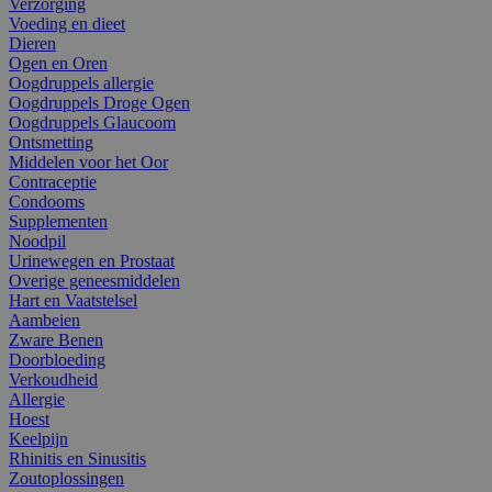
Verzorging
Voeding en dieet
Dieren
Ogen en Oren
Oogdruppels allergie
Oogdruppels Droge Ogen
Oogdruppels Glaucoom
Ontsmetting
Middelen voor het Oor
Contraceptie
Condooms
Supplementen
Noodpil
Urinewegen en Prostaat
Overige geneesmiddelen
Hart en Vaatstelsel
Aambeien
Zware Benen
Doorbloeding
Verkoudheid
Allergie
Hoest
Keelpijn
Rhinitis en Sinusitis
Zoutoplossingen