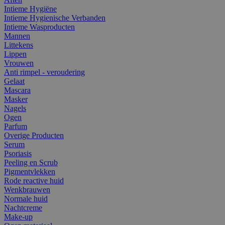
Intieme Hygiëne
Intieme Hygienische Verbanden
Intieme Wasproducten
Mannen
Littekens
Lippen
Vrouwen
Anti rimpel - veroudering
Gelaat
Mascara
Masker
Nagels
Ogen
Parfum
Overige Producten
Serum
Psoriasis
Peeling en Scrub
Pigmentvlekken
Rode reactive huid
Wenkbrauwen
Normale huid
Nachtcreme
Make-up