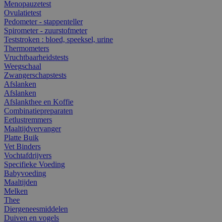
Menopauzetest
Ovulatietest
Pedometer - stappenteller
Spirometer - zuurstofmeter
Teststroken : bloed, speeksel, urine
Thermometers
Vruchtbaarheidstests
Weegschaal
Zwangerschapstests
Afslanken
Afslanken
Afslankthee en Koffie
Combinatiepreparaten
Eetlustremmers
Maaltijdvervanger
Platte Buik
Vet Binders
Vochtafdrijvers
Specifieke Voeding
Babyvoeding
Maaltijden
Melken
Thee
Diergeneesmiddelen
Duiven en vogels