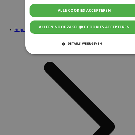
ALLE COOKIES ACCEPTEREN
ALLEEN NOODZAKELIJKE COOKIES ACCEPTEREN
Supplementen
DETAILS WEERGEVEN
STRIKT NOODZAKELIJKE COOKIES
PRESTATIE COOKIES
TARGETING COOKIES
FUNCTIONELE COOKIES
Strikt noodzakelijke cookies
Prestatie cookies