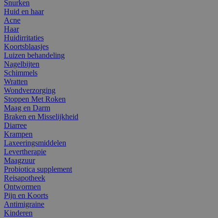
Snurken
Huid en haar
Acne
Haar
Huidirritaties
Koortsblaasjes
Luizen behandeling
Nagelbijten
Schimmels
Wratten
Wondverzorging
Stoppen Met Roken
Maag en Darm
Braken en Misselijkheid
Diarree
Krampen
Laxeeringsmiddelen
Levertherapie
Maagzuur
Probiotica supplement
Reisapotheek
Ontwormen
Pijn en Koorts
Antimigraine
Kinderen