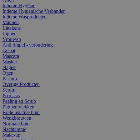
Intieme Hygiëne
Intieme Hygienische Verbanden
Intieme Wasproducten
Mannen
Littekens
Lippen
Vrouwen
Anti rimpel - veroudering
Gelaat
Mascara
Masker
Nagels
Ogen
Parfum
Overige Producten
Serum
Psoriasis
Peeling en Scrub
Pigmentvlekken
Rode reactive huid
Wenkbrauwen
Normale huid
Nachtcreme
Make-up