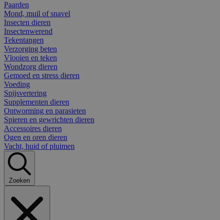
Paarden
Mond, muil of snavel
Insecten dieren
Insectenwerend
Tekentangen
Verzorging beten
Vlooien en teken
Wondzorg dieren
Gemoed en stress dieren
Voeding
Spijsvertering
Supplementen dieren
Ontworming en parasieten
Spieren en gewrichten dieren
Accessoires dieren
Ogen en oren dieren
Vacht, huid of pluimen
Zoeken