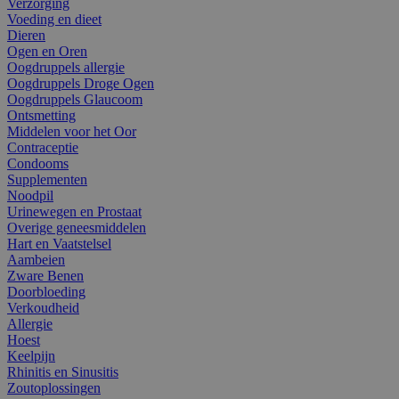
Verzorging
Voeding en dieet
Dieren
Ogen en Oren
Oogdruppels allergie
Oogdruppels Droge Ogen
Oogdruppels Glaucoom
Ontsmetting
Middelen voor het Oor
Contraceptie
Condooms
Supplementen
Noodpil
Urinewegen en Prostaat
Overige geneesmiddelen
Hart en Vaatstelsel
Aambeien
Zware Benen
Doorbloeding
Verkoudheid
Allergie
Hoest
Keelpijn
Rhinitis en Sinusitis
Zoutoplossingen