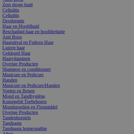
Zeer droge huid
Cellulitis
Cellulitis
Deodorants
Haar en Hoofdhuid
Beschadigd haar en hoofdirritatie
Anti Roos
Haaruitval en Futloos Haar
Luizen haar
Gekleurd Haar
Haarvitaminen
Overige Producten
Shampoo en conditionner
Manicure en Pedicure
Handen
Manicure en Pedicure/Handen
Voeten en Benen
Mond en Tandhygiëne
Kunstgebit Toebehoren
Mondspoeling en Flosmiddel
Overige Producten
Tandenborstels
Tandpasta
Tandpasta homeopathie
Aften