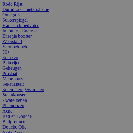
Rode Rijst
Darmflora - metabolisme
Omega 3
Suikerspiegel
Hart- en bloedvaten
Immuno - Energie
Energie booster
Weerstand
Vermoeidheid
50+
Snurken
Batterijen
Geheugen
Prostaat
Menopauze
Seksualiteit
Spieren en gewrichten
Steunkousen
Zware benen
Pillendozen
Acne
Bad en Douche
Badproducten
Douche Olie
Vaste Zeep