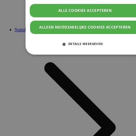
ALLE COOKIES ACCEPTEREN
ALLEEN NOODZAKELIJKE COOKIES ACCEPTEREN
Supplementen
DETAILS WEERGEVEN
STRIKT NOODZAKELIJKE COOKIES
PRESTATIE COOKIES
TARGETING COOKIES
FUNCTIONELE COOKIES
Strikt noodzakelijke cookies
Prestatie cookies