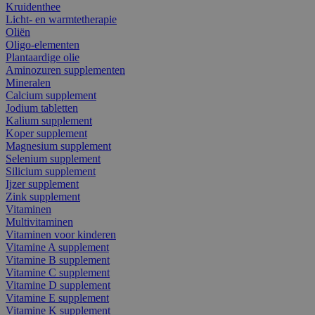
Kruidenthee
Licht- en warmtetherapie
Oliën
Oligo-elementen
Plantaardige olie
Aminozuren supplementen
Mineralen
Calcium supplement
Jodium tabletten
Kalium supplement
Koper supplement
Magnesium supplement
Selenium supplement
Silicium supplement
Ijzer supplement
Zink supplement
Vitaminen
Multivitaminen
Vitaminen voor kinderen
Vitamine A supplement
Vitamine B supplement
Vitamine C supplement
Vitamine D supplement
Vitamine E supplement
Vitamine K supplement