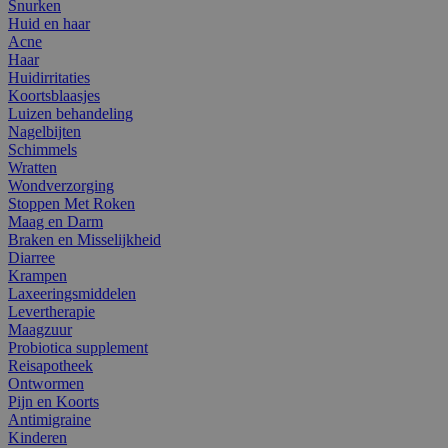
Snurken
Huid en haar
Acne
Haar
Huidirritaties
Koortsblaasjes
Luizen behandeling
Nagelbijten
Schimmels
Wratten
Wondverzorging
Stoppen Met Roken
Maag en Darm
Braken en Misselijkheid
Diarree
Krampen
Laxeeringsmiddelen
Levertherapie
Maagzuur
Probiotica supplement
Reisapotheek
Ontwormen
Pijn en Koorts
Antimigraine
Kinderen