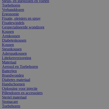
Steun- en inlegzolen en voeten
Toebehoren
Verbanddozen
Ergonomie
Fixatie, pleisters en spray
Fixatiewindels
Gespecialiseerde wondzorg
Kousen
Armkousen
Diabeteskousen
Kousen
Steunkousen
Aderspatkousen
Littekenverzorging
Materiaal
Aerosol en Toebehoren
Batterijen
Brandwonden
Diabetes materiaal
Handschoenen
Oplossing voor injectie
Pillendozen en accessoires
Steriel materiaal
Stomacare
Toebehoren