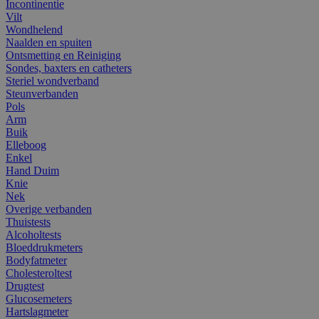
Incontinentie
Vilt
Wondhelend
Naalden en spuiten
Ontsmetting en Reiniging
Sondes, baxters en catheters
Steriel wondverband
Steunverbanden
Pols
Arm
Buik
Elleboog
Enkel
Hand Duim
Knie
Nek
Overige verbanden
Thuistests
Alcoholtests
Bloeddrukmeters
Bodyfatmeter
Cholesteroltest
Drugtest
Glucosemeters
Hartslagmeter