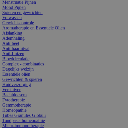
Menstruatie Pijnen
Mond Pijnen
Spieren en gewrichten
Volwassen
Gewichtscontrole
Aromatherapie en Essentiele Olien
Afslanking
Ademhaling
Anti-beet
Anti-haaruitval
Anti-Luizen
Bloedcirculatie
Complex - combinaties
Dagelijks welzijn
Essentiële oliën
Gewrichten & spieren
Huidverzorging
Verstuiver
Bachbloesem
Fytotherapie
Gemmotherapie
Homeopathie
Tubes Granules-Globuli
Tandpasta homeopathie
Micro-immunotherapie