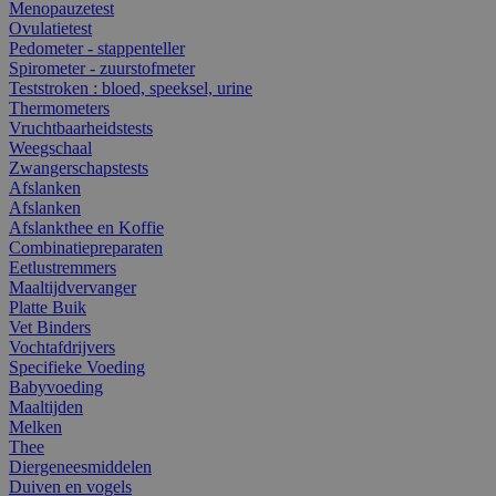
Menopauzetest
Ovulatietest
Pedometer - stappenteller
Spirometer - zuurstofmeter
Teststroken : bloed, speeksel, urine
Thermometers
Vruchtbaarheidstests
Weegschaal
Zwangerschapstests
Afslanken
Afslanken
Afslankthee en Koffie
Combinatiepreparaten
Eetlustremmers
Maaltijdvervanger
Platte Buik
Vet Binders
Vochtafdrijvers
Specifieke Voeding
Babyvoeding
Maaltijden
Melken
Thee
Diergeneesmiddelen
Duiven en vogels