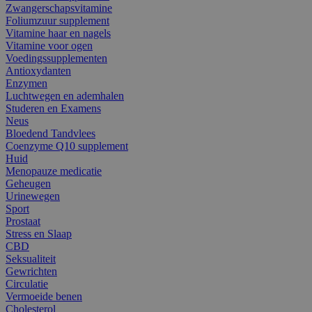
Zwangerschapsvitamine
Foliumzuur supplement
Vitamine haar en nagels
Vitamine voor ogen
Voedingssupplementen
Antioxydanten
Enzymen
Luchtwegen en ademhalen
Studeren en Examens
Neus
Bloedend Tandvlees
Coenzyme Q10 supplement
Huid
Menopauze medicatie
Geheugen
Urinewegen
Sport
Prostaat
Stress en Slaap
CBD
Seksualiteit
Gewrichten
Circulatie
Vermoeide benen
Cholesterol