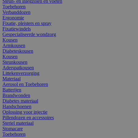
Steun- en inlegzolen en voeten
Toebehoren
Verbanddozen
Ergonomie
Fixatie, pleisters en spray
Fixatiewindels
Gespecialiseerde wondzorg
Kousen
Armkousen
Diabeteskousen
Kousen
Steunkousen
Aderspatkousen
Littekenverzorging
Materiaal
Aerosol en Toebehoren
Batterijen
Brandwonden
Diabetes materiaal
Handschoenen
Oplossing voor injectie
Pillendozen en accessoires
Steriel materiaal
Stomacare
Toebehoren