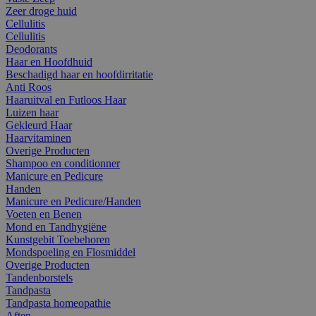
Zeer droge huid
Cellulitis
Cellulitis
Deodorants
Haar en Hoofdhuid
Beschadigd haar en hoofdirritatie
Anti Roos
Haaruitval en Futloos Haar
Luizen haar
Gekleurd Haar
Haarvitaminen
Overige Producten
Shampoo en conditionner
Manicure en Pedicure
Handen
Manicure en Pedicure/Handen
Voeten en Benen
Mond en Tandhygiëne
Kunstgebit Toebehoren
Mondspoeling en Flosmiddel
Overige Producten
Tandenborstels
Tandpasta
Tandpasta homeopathie
Aften