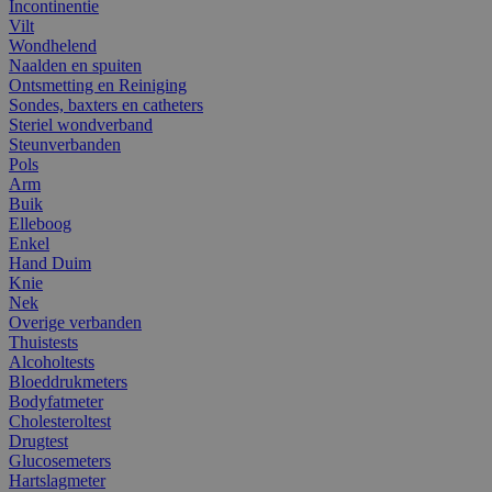
Incontinentie
Vilt
Wondhelend
Naalden en spuiten
Ontsmetting en Reiniging
Sondes, baxters en catheters
Steriel wondverband
Steunverbanden
Pols
Arm
Buik
Elleboog
Enkel
Hand Duim
Knie
Nek
Overige verbanden
Thuistests
Alcoholtests
Bloeddrukmeters
Bodyfatmeter
Cholesteroltest
Drugtest
Glucosemeters
Hartslagmeter