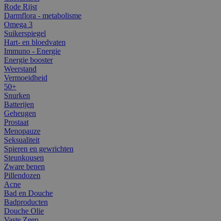
Rode Rijst
Darmflora - metabolisme
Omega 3
Suikerspiegel
Hart- en bloedvaten
Immuno - Energie
Energie booster
Weerstand
Vermoeidheid
50+
Snurken
Batterijen
Geheugen
Prostaat
Menopauze
Seksualiteit
Spieren en gewrichten
Steunkousen
Zware benen
Pillendozen
Acne
Bad en Douche
Badproducten
Douche Olie
Vaste Zeep