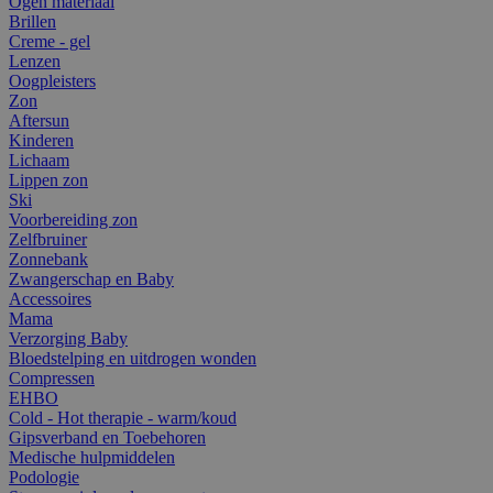
Ogen materiaal
Brillen
Creme - gel
Lenzen
Oogpleisters
Zon
Aftersun
Kinderen
Lichaam
Lippen zon
Ski
Voorbereiding zon
Zelfbruiner
Zonnebank
Zwangerschap en Baby
Accessoires
Mama
Verzorging Baby
Bloedstelping en uitdrogen wonden
Compressen
EHBO
Cold - Hot therapie - warm/koud
Gipsverband en Toebehoren
Medische hulpmiddelen
Podologie