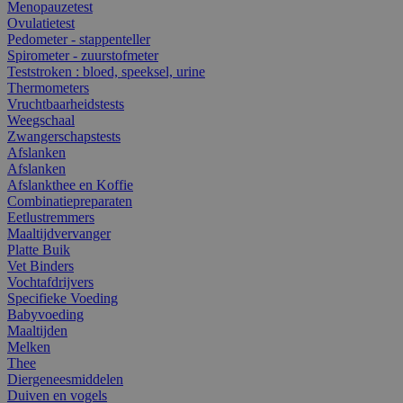
Menopauzetest
Ovulatietest
Pedometer - stappenteller
Spirometer - zuurstofmeter
Teststroken : bloed, speeksel, urine
Thermometers
Vruchtbaarheidstests
Weegschaal
Zwangerschapstests
Afslanken
Afslanken
Afslankthee en Koffie
Combinatiepreparaten
Eetlustremmers
Maaltijdvervanger
Platte Buik
Vet Binders
Vochtafdrijvers
Specifieke Voeding
Babyvoeding
Maaltijden
Melken
Thee
Diergeneesmiddelen
Duiven en vogels