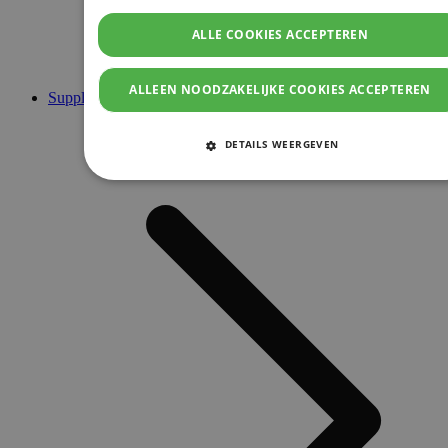
ALLE COOKIES ACCEPTEREN
ALLEEN NOODZAKELIJKE COOKIES ACCEPTEREN
Supplementen
DETAILS WEERGEVEN
STRIKT NOODZAKELIJKE COOKIES
PRESTATIE COOKIES
TARGETING COOKIES
FUNCTIONELE COOKIES
Strikt noodzakelijke cookies
Prestatie cookies