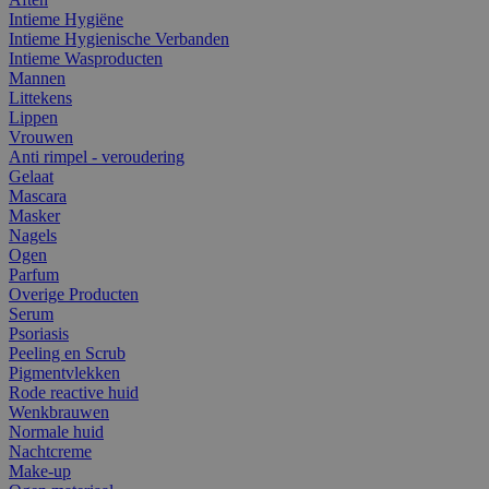
Intieme Hygiëne
Intieme Hygienische Verbanden
Intieme Wasproducten
Mannen
Littekens
Lippen
Vrouwen
Anti rimpel - veroudering
Gelaat
Mascara
Masker
Nagels
Ogen
Parfum
Overige Producten
Serum
Psoriasis
Peeling en Scrub
Pigmentvlekken
Rode reactive huid
Wenkbrauwen
Normale huid
Nachtcreme
Make-up