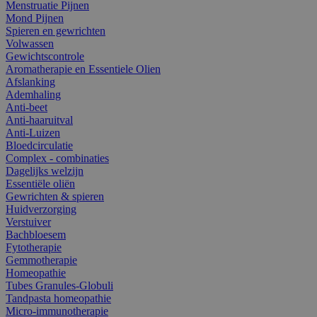
Menstruatie Pijnen
Mond Pijnen
Spieren en gewrichten
Volwassen
Gewichtscontrole
Aromatherapie en Essentiele Olien
Afslanking
Ademhaling
Anti-beet
Anti-haaruitval
Anti-Luizen
Bloedcirculatie
Complex - combinaties
Dagelijks welzijn
Essentiële oliën
Gewrichten & spieren
Huidverzorging
Verstuiver
Bachbloesem
Fytotherapie
Gemmotherapie
Homeopathie
Tubes Granules-Globuli
Tandpasta homeopathie
Micro-immunotherapie