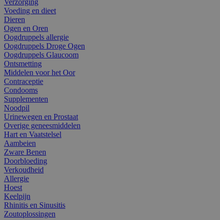
Verzorging
Voeding en dieet
Dieren
Ogen en Oren
Oogdruppels allergie
Oogdruppels Droge Ogen
Oogdruppels Glaucoom
Ontsmetting
Middelen voor het Oor
Contraceptie
Condooms
Supplementen
Noodpil
Urinewegen en Prostaat
Overige geneesmiddelen
Hart en Vaatstelsel
Aambeien
Zware Benen
Doorbloeding
Verkoudheid
Allergie
Hoest
Keelpijn
Rhinitis en Sinusitis
Zoutoplossingen