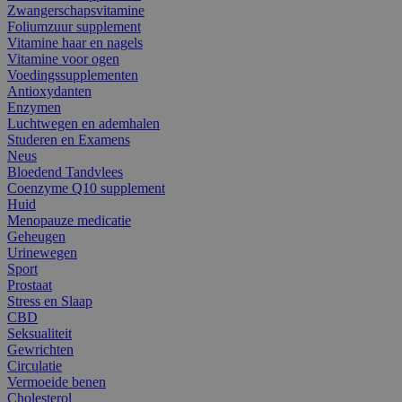
Zwangerschapsvitamine
Foliumzuur supplement
Vitamine haar en nagels
Vitamine voor ogen
Voedingssupplementen
Antioxydanten
Enzymen
Luchtwegen en ademhalen
Studeren en Examens
Neus
Bloedend Tandvlees
Coenzyme Q10 supplement
Huid
Menopauze medicatie
Geheugen
Urinewegen
Sport
Prostaat
Stress en Slaap
CBD
Seksualiteit
Gewrichten
Circulatie
Vermoeide benen
Cholesterol