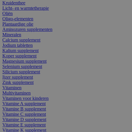
Kruidenthee
Licht- en warmtetherapie
Oliën
Oligo-elementen
Plantaardige olie
Aminozuren supplementen
Mineralen
Calcium supplement
Jodium tabletten
Kalium supplement
Koper supplement
Magnesium supplement
Selenium supplement
Silicium supplement
Ijzer supplement
Zink supplement
Vitaminen
Multivitaminen
Vitaminen voor kinderen
Vitamine A supplement
Vitamine B supplement
Vitamine C supplement
Vitamine D supplement
Vitamine E supplement
Vitamine K supplement