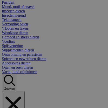
Paarden
Mond, muil of snavel
Insecten dieren
Insectenwerend
Tekentangen
Verzorging beten
Vlooien en teken
Wondzorg dieren
Gemoed en stress dieren
Voeding
Spijsvertering
Supplementen dieren
Ontworming en parasieten
Spieren en gewrichten dieren
Accessoires dieren
Ogen en oren dieren
Vacht, huid of pluimen
Zoeken