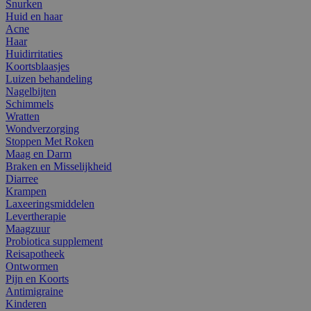
Snurken
Huid en haar
Acne
Haar
Huidirritaties
Koortsblaasjes
Luizen behandeling
Nagelbijten
Schimmels
Wratten
Wondverzorging
Stoppen Met Roken
Maag en Darm
Braken en Misselijkheid
Diarree
Krampen
Laxeeringsmiddelen
Levertherapie
Maagzuur
Probiotica supplement
Reisapotheek
Ontwormen
Pijn en Koorts
Antimigraine
Kinderen