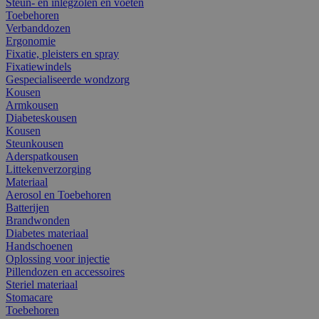
Steun- en inlegzolen en voeten
Toebehoren
Verbanddozen
Ergonomie
Fixatie, pleisters en spray
Fixatiewindels
Gespecialiseerde wondzorg
Kousen
Armkousen
Diabeteskousen
Kousen
Steunkousen
Aderspatkousen
Littekenverzorging
Materiaal
Aerosol en Toebehoren
Batterijen
Brandwonden
Diabetes materiaal
Handschoenen
Oplossing voor injectie
Pillendozen en accessoires
Steriel materiaal
Stomacare
Toebehoren