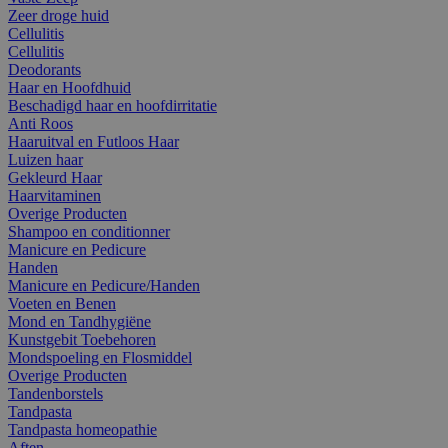
Zeer droge huid
Cellulitis
Cellulitis
Deodorants
Haar en Hoofdhuid
Beschadigd haar en hoofdirritatie
Anti Roos
Haaruitval en Futloos Haar
Luizen haar
Gekleurd Haar
Haarvitaminen
Overige Producten
Shampoo en conditionner
Manicure en Pedicure
Handen
Manicure en Pedicure/Handen
Voeten en Benen
Mond en Tandhygiëne
Kunstgebit Toebehoren
Mondspoeling en Flosmiddel
Overige Producten
Tandenborstels
Tandpasta
Tandpasta homeopathie
Aften