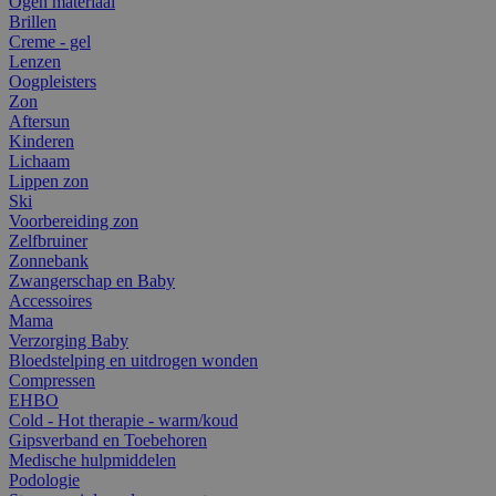
Ogen materiaal
Brillen
Creme - gel
Lenzen
Oogpleisters
Zon
Aftersun
Kinderen
Lichaam
Lippen zon
Ski
Voorbereiding zon
Zelfbruiner
Zonnebank
Zwangerschap en Baby
Accessoires
Mama
Verzorging Baby
Bloedstelping en uitdrogen wonden
Compressen
EHBO
Cold - Hot therapie - warm/koud
Gipsverband en Toebehoren
Medische hulpmiddelen
Podologie