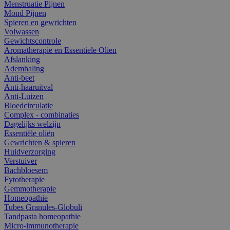
Menstruatie Pijnen
Mond Pijnen
Spieren en gewrichten
Volwassen
Gewichtscontrole
Aromatherapie en Essentiele Olien
Afslanking
Ademhaling
Anti-beet
Anti-haaruitval
Anti-Luizen
Bloedcirculatie
Complex - combinaties
Dagelijks welzijn
Essentiële oliën
Gewrichten & spieren
Huidverzorging
Verstuiver
Bachbloesem
Fytotherapie
Gemmotherapie
Homeopathie
Tubes Granules-Globuli
Tandpasta homeopathie
Micro-immunotherapie