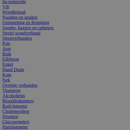
Incontinentie
Vilt
Wondhelend
Naalden en spuiten
Ontsmetting en Reiniging
Sondes, baxters en catheters
Steriel wondverband
Steunverbanden
Pols
Arm
Buik
Elleboog
Enkel
Hand Duim
Knie
Nek
Overige verbanden
Thuistests
Alcoholtests
Bloeddrukmeters
Bodyfatmeter
Cholesteroltest
Drugtest
Glucosemeters
Hartslagmeter