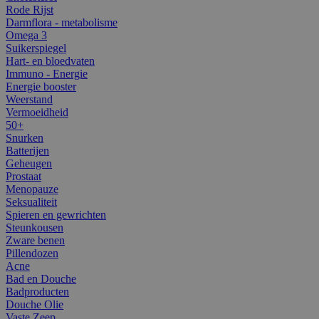
Rode Rijst
Darmflora - metabolisme
Omega 3
Suikerspiegel
Hart- en bloedvaten
Immuno - Energie
Energie booster
Weerstand
Vermoeidheid
50+
Snurken
Batterijen
Geheugen
Prostaat
Menopauze
Seksualiteit
Spieren en gewrichten
Steunkousen
Zware benen
Pillendozen
Acne
Bad en Douche
Badproducten
Douche Olie
Vaste Zeep