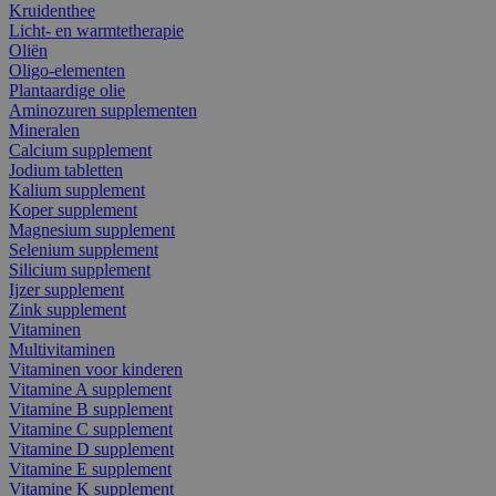
Kruidenthee
Licht- en warmtetherapie
Oliën
Oligo-elementen
Plantaardige olie
Aminozuren supplementen
Mineralen
Calcium supplement
Jodium tabletten
Kalium supplement
Koper supplement
Magnesium supplement
Selenium supplement
Silicium supplement
Ijzer supplement
Zink supplement
Vitaminen
Multivitaminen
Vitaminen voor kinderen
Vitamine A supplement
Vitamine B supplement
Vitamine C supplement
Vitamine D supplement
Vitamine E supplement
Vitamine K supplement