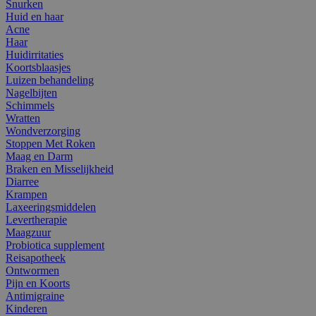
Snurken
Huid en haar
Acne
Haar
Huidirritaties
Koortsblaasjes
Luizen behandeling
Nagelbijten
Schimmels
Wratten
Wondverzorging
Stoppen Met Roken
Maag en Darm
Braken en Misselijkheid
Diarree
Krampen
Laxeeringsmiddelen
Levertherapie
Maagzuur
Probiotica supplement
Reisapotheek
Ontwormen
Pijn en Koorts
Antimigraine
Kinderen