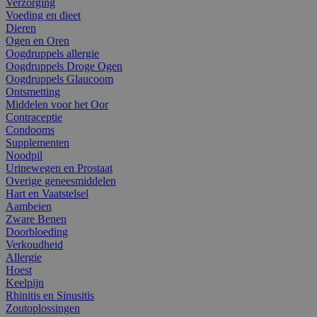
Verzorging
Voeding en dieet
Dieren
Ogen en Oren
Oogdruppels allergie
Oogdruppels Droge Ogen
Oogdruppels Glaucoom
Ontsmetting
Middelen voor het Oor
Contraceptie
Condooms
Supplementen
Noodpil
Urinewegen en Prostaat
Overige geneesmiddelen
Hart en Vaatstelsel
Aambeien
Zware Benen
Doorbloeding
Verkoudheid
Allergie
Hoest
Keelpijn
Rhinitis en Sinusitis
Zoutoplossingen