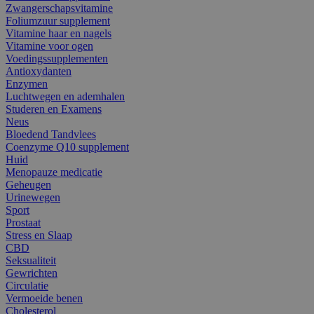
Zwangerschapsvitamine
Foliumzuur supplement
Vitamine haar en nagels
Vitamine voor ogen
Voedingssupplementen
Antioxydanten
Enzymen
Luchtwegen en ademhalen
Studeren en Examens
Neus
Bloedend Tandvlees
Coenzyme Q10 supplement
Huid
Menopauze medicatie
Geheugen
Urinewegen
Sport
Prostaat
Stress en Slaap
CBD
Seksualiteit
Gewrichten
Circulatie
Vermoeide benen
Cholesterol