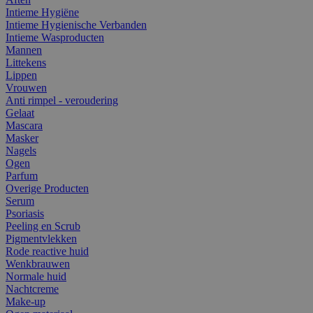
Intieme Hygiëne
Intieme Hygienische Verbanden
Intieme Wasproducten
Mannen
Littekens
Lippen
Vrouwen
Anti rimpel - veroudering
Gelaat
Mascara
Masker
Nagels
Ogen
Parfum
Overige Producten
Serum
Psoriasis
Peeling en Scrub
Pigmentvlekken
Rode reactive huid
Wenkbrauwen
Normale huid
Nachtcreme
Make-up