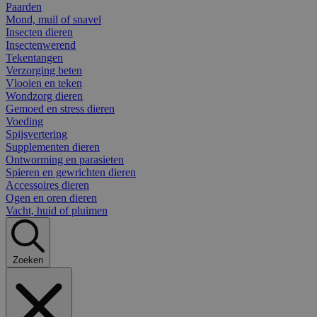
Paarden
Mond, muil of snavel
Insecten dieren
Insectenwerend
Tekentangen
Verzorging beten
Vlooien en teken
Wondzorg dieren
Gemoed en stress dieren
Voeding
Spijsvertering
Supplementen dieren
Ontworming en parasieten
Spieren en gewrichten dieren
Accessoires dieren
Ogen en oren dieren
Vacht, huid of pluimen
Zoeken