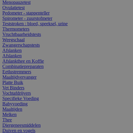
Menopauzetest
Ovulatietest
Pedometer - stappenteller
Spirometer - zuurstofmeter
Teststroken : bloed, speeksel, urine
Thermometers
Vruchtbaarheidstests
Weegschaal
Zwangerschapstests
Afslanken
Afslanken
Afslankthee en Koffie
Combinatiepreparaten
Eetlustremmers
Maaltijdvervanger
Platte Buik
Vet Binders
Vochtafdrijvers
Specifieke Voeding
Babyvoeding
Maaltijden
Melken
Thee
Diergeneesmiddelen
Duiven en vogels