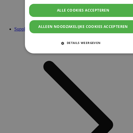
ALLE COOKIES ACCEPTEREN
ALLEEN NOODZAKELIJKE COOKIES ACCEPTEREN
Supplementen
DETAILS WEERGEVEN
STRIKT NOODZAKELIJKE COOKIES
PRESTATIE COOKIES
TARGETING COOKIES
FUNCTIONELE COOKIES
Strikt noodzakelijke cookies
Prestatie cookies