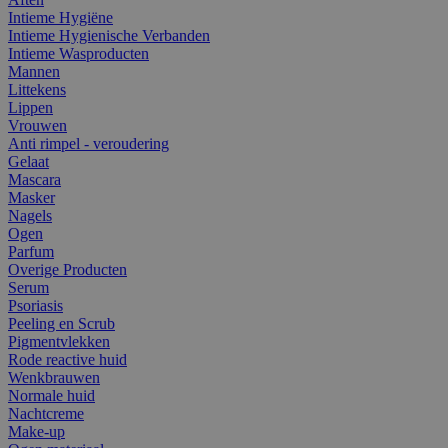
Intieme Hygiëne
Intieme Hygienische Verbanden
Intieme Wasproducten
Mannen
Littekens
Lippen
Vrouwen
Anti rimpel - veroudering
Gelaat
Mascara
Masker
Nagels
Ogen
Parfum
Overige Producten
Serum
Psoriasis
Peeling en Scrub
Pigmentvlekken
Rode reactive huid
Wenkbrauwen
Normale huid
Nachtcreme
Make-up