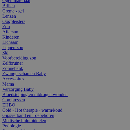
Ogen materiaal
Brillen
Creme - gel
Lenzen
Oogpleisters
Zon
Aftersun
Kinderen
Lichaam
Lippen zon
Ski
Voorbereiding zon
Zelfbruiner
Zonnebank
Zwangerschap en Baby
Accessoires
Mama
Verzorging Baby
Bloedstelping en uitdrogen wonden
Compressen
EHBO
Cold - Hot therapie - warm/koud
Gipsverband en Toebehoren
Medische hulpmiddelen
Podologie