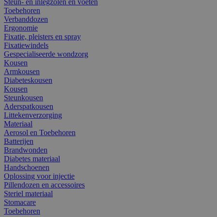
Steun- en inlegzolen en voeten
Toebehoren
Verbanddozen
Ergonomie
Fixatie, pleisters en spray
Fixatiewindels
Gespecialiseerde wondzorg
Kousen
Armkousen
Diabeteskousen
Kousen
Steunkousen
Aderspatkousen
Littekenverzorging
Materiaal
Aerosol en Toebehoren
Batterijen
Brandwonden
Diabetes materiaal
Handschoenen
Oplossing voor injectie
Pillendozen en accessoires
Steriel materiaal
Stomacare
Toebehoren