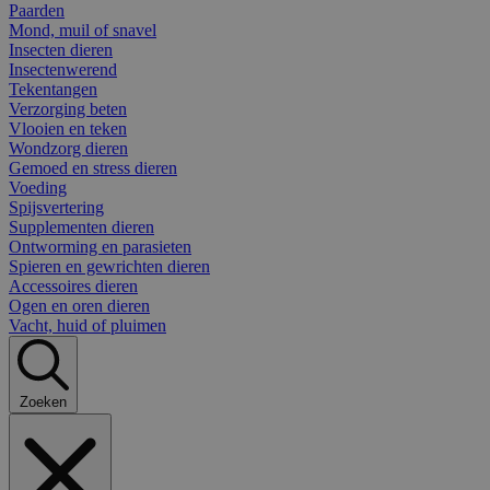
Paarden
Mond, muil of snavel
Insecten dieren
Insectenwerend
Tekentangen
Verzorging beten
Vlooien en teken
Wondzorg dieren
Gemoed en stress dieren
Voeding
Spijsvertering
Supplementen dieren
Ontworming en parasieten
Spieren en gewrichten dieren
Accessoires dieren
Ogen en oren dieren
Vacht, huid of pluimen
Zoeken