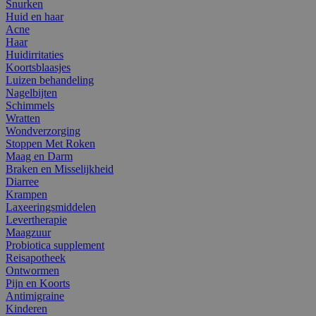
Snurken
Huid en haar
Acne
Haar
Huidirritaties
Koortsblaasjes
Luizen behandeling
Nagelbijten
Schimmels
Wratten
Wondverzorging
Stoppen Met Roken
Maag en Darm
Braken en Misselijkheid
Diarree
Krampen
Laxeeringsmiddelen
Levertherapie
Maagzuur
Probiotica supplement
Reisapotheek
Ontwormen
Pijn en Koorts
Antimigraine
Kinderen