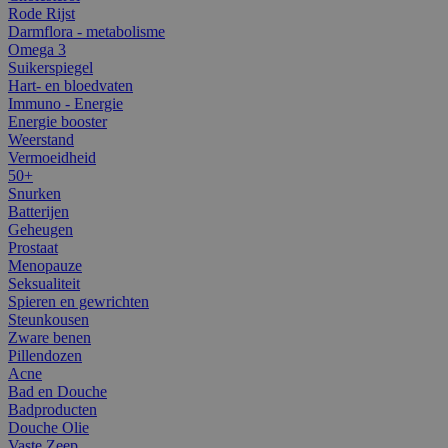
Rode Rijst
Darmflora - metabolisme
Omega 3
Suikerspiegel
Hart- en bloedvaten
Immuno - Energie
Energie booster
Weerstand
Vermoeidheid
50+
Snurken
Batterijen
Geheugen
Prostaat
Menopauze
Seksualiteit
Spieren en gewrichten
Steunkousen
Zware benen
Pillendozen
Acne
Bad en Douche
Badproducten
Douche Olie
Vaste Zeep