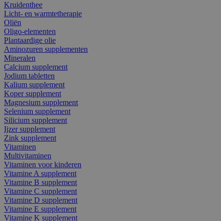
Kruidenthee
Licht- en warmtetherapie
Oliën
Oligo-elementen
Plantaardige olie
Aminozuren supplementen
Mineralen
Calcium supplement
Jodium tabletten
Kalium supplement
Koper supplement
Magnesium supplement
Selenium supplement
Silicium supplement
Ijzer supplement
Zink supplement
Vitaminen
Multivitaminen
Vitaminen voor kinderen
Vitamine A supplement
Vitamine B supplement
Vitamine C supplement
Vitamine D supplement
Vitamine E supplement
Vitamine K supplement