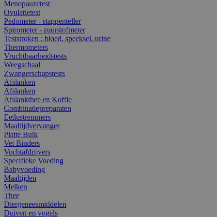
Menopauzetest
Ovulatietest
Pedometer - stappenteller
Spirometer - zuurstofmeter
Teststroken : bloed, speeksel, urine
Thermometers
Vruchtbaarheidstests
Weegschaal
Zwangerschapstests
Afslanken
Afslanken
Afslankthee en Koffie
Combinatiepreparaten
Eetlustremmers
Maaltijdvervanger
Platte Buik
Vet Binders
Vochtafdrijvers
Specifieke Voeding
Babyvoeding
Maaltijden
Melken
Thee
Diergeneesmiddelen
Duiven en vogels