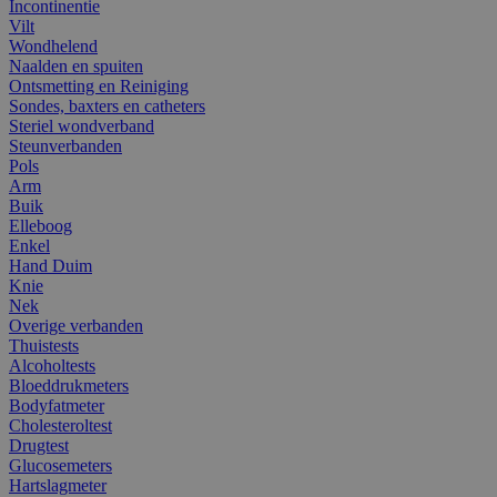
Incontinentie
Vilt
Wondhelend
Naalden en spuiten
Ontsmetting en Reiniging
Sondes, baxters en catheters
Steriel wondverband
Steunverbanden
Pols
Arm
Buik
Elleboog
Enkel
Hand Duim
Knie
Nek
Overige verbanden
Thuistests
Alcoholtests
Bloeddrukmeters
Bodyfatmeter
Cholesteroltest
Drugtest
Glucosemeters
Hartslagmeter