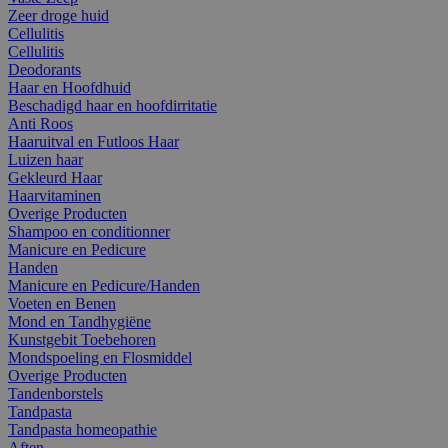
Zeer droge huid
Cellulitis
Cellulitis
Deodorants
Haar en Hoofdhuid
Beschadigd haar en hoofdirritatie
Anti Roos
Haaruitval en Futloos Haar
Luizen haar
Gekleurd Haar
Haarvitaminen
Overige Producten
Shampoo en conditionner
Manicure en Pedicure
Handen
Manicure en Pedicure/Handen
Voeten en Benen
Mond en Tandhygiëne
Kunstgebit Toebehoren
Mondspoeling en Flosmiddel
Overige Producten
Tandenborstels
Tandpasta
Tandpasta homeopathie
Aften