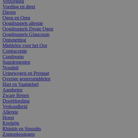
Verzorging
Voeding en dieet
Dieren
Ogen en Oren
Oogdruppels allergie
Oogdruppels Droge Ogen
Oogdruppels Glaucoom
Ontsmetting
Middelen voor het Oor
Contraceptie
Condooms
Supplementen
Noodpil
Urinewegen en Prostaat
Overige geneesmiddelen
Hart en Vaatstelsel
Aambeien
Zware Benen
Doorbloeding
Verkoudheid
Allergie
Hoest
Keelpijn
Rhinitis en Sinusitis
Zoutoplossingen