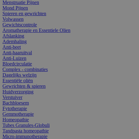
Menstruatie Pijnen
Mond Pijnen
Spieren en gewrichten
Volwassen
Gewichtscontrole
Aromatherapie en Essentiele Olien
Afslanking
Ademhaling
Anti-beet
Anti-haaruitval
Anti-Luizen
Bloedcirculatie
Complex - combinaties
Dagelijks welzijn
Essentiële oliën
Gewrichten & spieren
Huidverzorging
Verstuiver
Bachbloesem
Fytotherapie
Gemmotherapie
Homeopathie
Tubes Granules-Globuli
Tandpasta homeopathie
Micro-immunotherapie