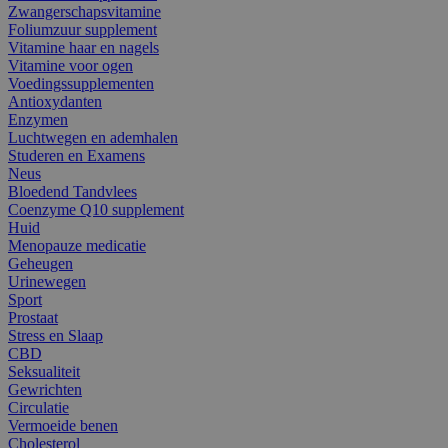
Zwangerschapsvitamine
Foliumzuur supplement
Vitamine haar en nagels
Vitamine voor ogen
Voedingssupplementen
Antioxydanten
Enzymen
Luchtwegen en ademhalen
Studeren en Examens
Neus
Bloedend Tandvlees
Coenzyme Q10 supplement
Huid
Menopauze medicatie
Geheugen
Urinewegen
Sport
Prostaat
Stress en Slaap
CBD
Seksualiteit
Gewrichten
Circulatie
Vermoeide benen
Cholesterol