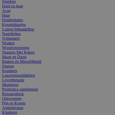
Snurken
Huid en haar
Acne
Haar
Huidirritaties
Koortsblaasjes
Luizen behandeling
Nagelbijten
Schimmels
Wratten
Wondverzorging
Stoppen Met Roken
Maag en Darm
Braken en Misselijkheid
Diarree
Krampen
Laxeeringsmiddelen
Levertherapie
Maagzuur
Probiotica supplement
Reisapotheek
Ontwormen
Pijn en Koorts
Antimigraine
Kinderen