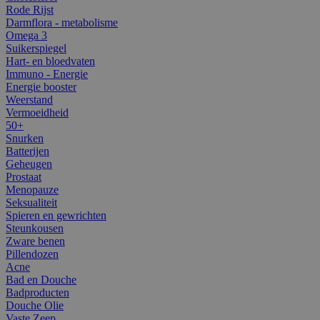
Rode Rijst
Darmflora - metabolisme
Omega 3
Suikerspiegel
Hart- en bloedvaten
Immuno - Energie
Energie booster
Weerstand
Vermoeidheid
50+
Snurken
Batterijen
Geheugen
Prostaat
Menopauze
Seksualiteit
Spieren en gewrichten
Steunkousen
Zware benen
Pillendozen
Acne
Bad en Douche
Badproducten
Douche Olie
Vaste Zeep