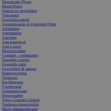
Menstruatie Pijnen
Mond Pijnen
Spieren en gewrichten
Volwassen
Gewichtscontrole
Aromatherapie en Essentiele Olien
Afslanking
Ademhaling
Anti-beet
Anti-haaruitval
Anti-Luizen
Bloedcirculatie
Complex - combinaties
Dagelijks welzijn
Essentiële oliën
Gewrichten & spieren
Huidverzorging
Verstuiver
Bachbloesem
Fytotherapie
Gemmotherapie
Homeopathie
Tubes Granules-Globuli
Tandpasta homeopathie
Micro-immunotherapie