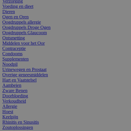
Verzorging
Voeding en dieet
Dieren
Ogen en Oren
Oogdruppels allergie
Oogdruppels Droge Ogen
Oogdruppels Glaucoom
Ontsmetting
Middelen voor het Oor
Contraceptie
Condooms
Supplementen
Noodpil
Urinewegen en Prostaat
Overige geneesmiddelen
Hart en Vaatstelsel
Aambeien
Zware Benen
Doorbloeding
Verkoudheid
Allergie
Hoest
Keelpijn
Rhinitis en Sinusitis
Zoutoplossingen