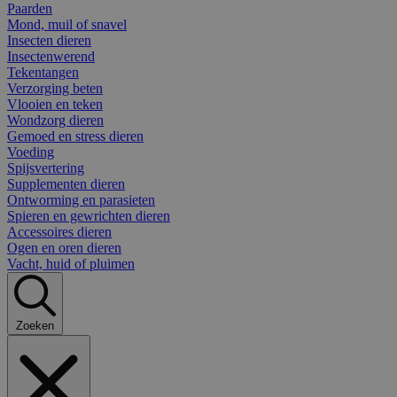
Paarden
Mond, muil of snavel
Insecten dieren
Insectenwerend
Tekentangen
Verzorging beten
Vlooien en teken
Wondzorg dieren
Gemoed en stress dieren
Voeding
Spijsvertering
Supplementen dieren
Ontworming en parasieten
Spieren en gewrichten dieren
Accessoires dieren
Ogen en oren dieren
Vacht, huid of pluimen
Zoeken