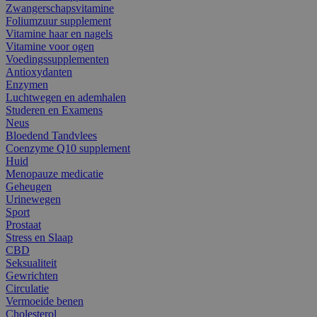
Zwangerschapsvitamine
Foliumzuur supplement
Vitamine haar en nagels
Vitamine voor ogen
Voedingssupplementen
Antioxydanten
Enzymen
Luchtwegen en ademhalen
Studeren en Examens
Neus
Bloedend Tandvlees
Coenzyme Q10 supplement
Huid
Menopauze medicatie
Geheugen
Urinewegen
Sport
Prostaat
Stress en Slaap
CBD
Seksualiteit
Gewrichten
Circulatie
Vermoeide benen
Cholesterol