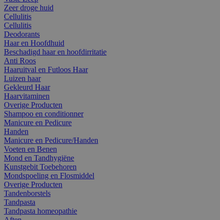
Zeer droge huid
Cellulitis
Cellulitis
Deodorants
Haar en Hoofdhuid
Beschadigd haar en hoofdirritatie
Anti Roos
Haaruitval en Futloos Haar
Luizen haar
Gekleurd Haar
Haarvitaminen
Overige Producten
Shampoo en conditionner
Manicure en Pedicure
Handen
Manicure en Pedicure/Handen
Voeten en Benen
Mond en Tandhygiëne
Kunstgebit Toebehoren
Mondspoeling en Flosmiddel
Overige Producten
Tandenborstels
Tandpasta
Tandpasta homeopathie
Aften