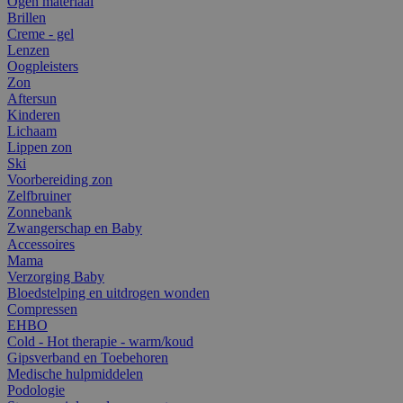
Ogen materiaal
Brillen
Creme - gel
Lenzen
Oogpleisters
Zon
Aftersun
Kinderen
Lichaam
Lippen zon
Ski
Voorbereiding zon
Zelfbruiner
Zonnebank
Zwangerschap en Baby
Accessoires
Mama
Verzorging Baby
Bloedstelping en uitdrogen wonden
Compressen
EHBO
Cold - Hot therapie - warm/koud
Gipsverband en Toebehoren
Medische hulpmiddelen
Podologie