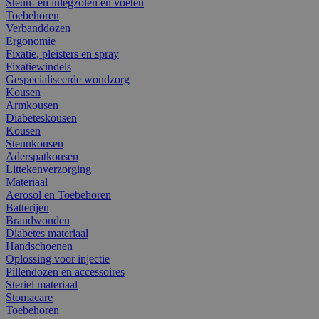
Steun- en inlegzolen en voeten
Toebehoren
Verbanddozen
Ergonomie
Fixatie, pleisters en spray
Fixatiewindels
Gespecialiseerde wondzorg
Kousen
Armkousen
Diabeteskousen
Kousen
Steunkousen
Aderspatkousen
Littekenverzorging
Materiaal
Aerosol en Toebehoren
Batterijen
Brandwonden
Diabetes materiaal
Handschoenen
Oplossing voor injectie
Pillendozen en accessoires
Steriel materiaal
Stomacare
Toebehoren