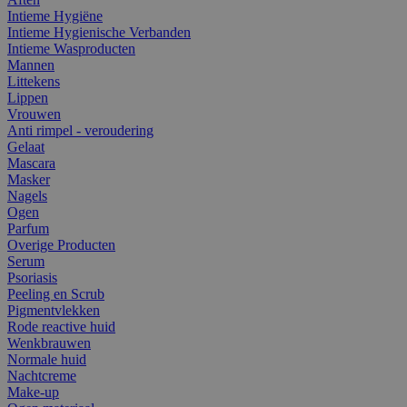
Intieme Hygiëne
Intieme Hygienische Verbanden
Intieme Wasproducten
Mannen
Littekens
Lippen
Vrouwen
Anti rimpel - veroudering
Gelaat
Mascara
Masker
Nagels
Ogen
Parfum
Overige Producten
Serum
Psoriasis
Peeling en Scrub
Pigmentvlekken
Rode reactive huid
Wenkbrauwen
Normale huid
Nachtcreme
Make-up