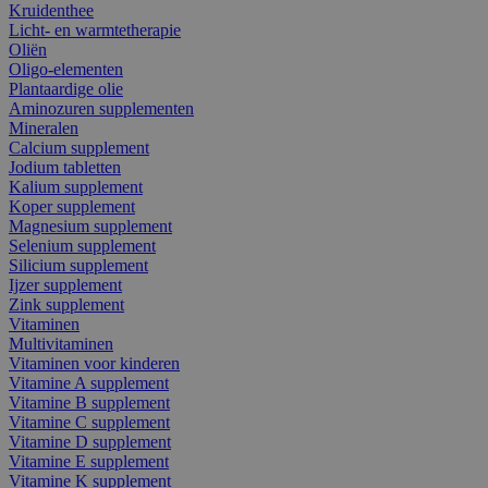
Kruidenthee
Licht- en warmtetherapie
Oliën
Oligo-elementen
Plantaardige olie
Aminozuren supplementen
Mineralen
Calcium supplement
Jodium tabletten
Kalium supplement
Koper supplement
Magnesium supplement
Selenium supplement
Silicium supplement
Ijzer supplement
Zink supplement
Vitaminen
Multivitaminen
Vitaminen voor kinderen
Vitamine A supplement
Vitamine B supplement
Vitamine C supplement
Vitamine D supplement
Vitamine E supplement
Vitamine K supplement