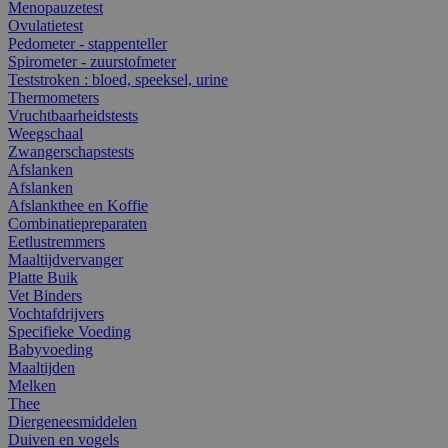
Menopauzetest
Ovulatietest
Pedometer - stappenteller
Spirometer - zuurstofmeter
Teststroken : bloed, speeksel, urine
Thermometers
Vruchtbaarheidstests
Weegschaal
Zwangerschapstests
Afslanken
Afslanken
Afslankthee en Koffie
Combinatiepreparaten
Eetlustremmers
Maaltijdvervanger
Platte Buik
Vet Binders
Vochtafdrijvers
Specifieke Voeding
Babyvoeding
Maaltijden
Melken
Thee
Diergeneesmiddelen
Duiven en vogels