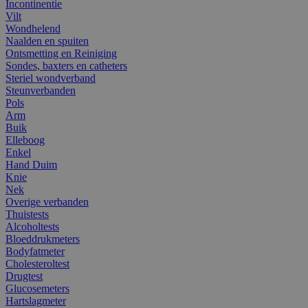
Incontinentie
Vilt
Wondhelend
Naalden en spuiten
Ontsmetting en Reiniging
Sondes, baxters en catheters
Steriel wondverband
Steunverbanden
Pols
Arm
Buik
Elleboog
Enkel
Hand Duim
Knie
Nek
Overige verbanden
Thuistests
Alcoholtests
Bloeddrukmeters
Bodyfatmeter
Cholesteroltest
Drugtest
Glucosemeters
Hartslagmeter