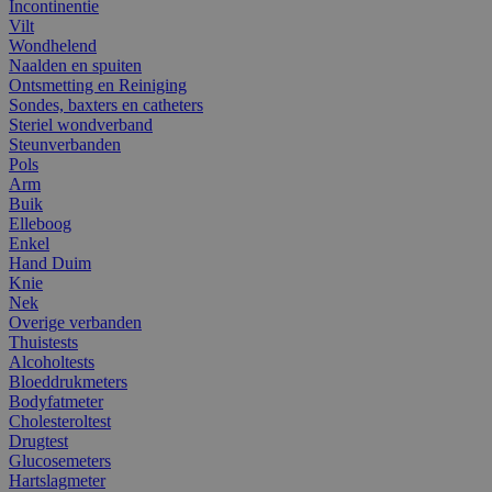
Incontinentie
Vilt
Wondhelend
Naalden en spuiten
Ontsmetting en Reiniging
Sondes, baxters en catheters
Steriel wondverband
Steunverbanden
Pols
Arm
Buik
Elleboog
Enkel
Hand Duim
Knie
Nek
Overige verbanden
Thuistests
Alcoholtests
Bloeddrukmeters
Bodyfatmeter
Cholesteroltest
Drugtest
Glucosemeters
Hartslagmeter