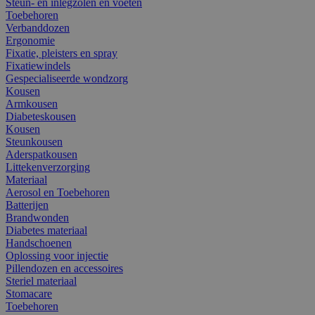
Steun- en inlegzolen en voeten
Toebehoren
Verbanddozen
Ergonomie
Fixatie, pleisters en spray
Fixatiewindels
Gespecialiseerde wondzorg
Kousen
Armkousen
Diabeteskousen
Kousen
Steunkousen
Aderspatkousen
Littekenverzorging
Materiaal
Aerosol en Toebehoren
Batterijen
Brandwonden
Diabetes materiaal
Handschoenen
Oplossing voor injectie
Pillendozen en accessoires
Steriel materiaal
Stomacare
Toebehoren