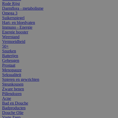
Rode Rijst
Darmflora - metabolisme
Omega 3
Suikerspiegel
Hart- en bloedvaten
Immuno - Energie
Energie booster
Weerstand
Vermoeidheid
50+
Snurken
Batterijen
Geheugen
Prostaat
Menopauze
Seksualiteit
Spieren en gewrichten
Steunkousen
Zware benen
Pillendozen
Acne
Bad en Douche
Badproducten
Douche Olie
Vaste Zeep