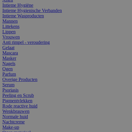
Intieme Hygiëne
Intieme Hygienische Verbanden
Intieme Wasproducten
Mannen
Littekens
Lippen
Vrouwen
Anti rimpel - veroudering
Gelaat
Mascara
Masker
Nagels
Ogen
Parfum
Overige Producten
Serum
Psoriasis
Peeling en Scrub
Pigmentvlekken
Rode reactive huid
Wenkbrauwen
Normale huid
Nachtcreme
Make-up