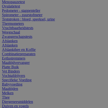
Menopauzetest
Ovulatietest
Pedometer - stappenteller
Spirometer - zuurstofmeter
Teststroken : bloed, speeksel, urine
Thermometers
Vruchtbaarheidstests
Weegschaal
Zwangerschapstests
Afslanken
Afslanken
Afslankthee en Koffie
Combinatiepreparaten
Eetlustremmers
Maaltijdvervanger
Platte Buik
Vet Binders
Vochtafdrijvers
Specifieke Voeding
Babyvoeding
Maaltijden
Melken
Thee
Diergeneesmiddelen
Duiven en vogels