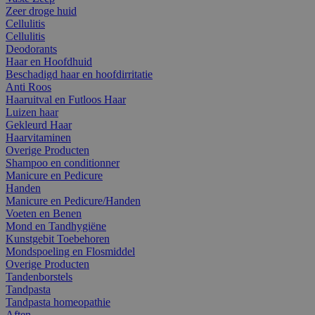
Zeer droge huid
Cellulitis
Cellulitis
Deodorants
Haar en Hoofdhuid
Beschadigd haar en hoofdirritatie
Anti Roos
Haaruitval en Futloos Haar
Luizen haar
Gekleurd Haar
Haarvitaminen
Overige Producten
Shampoo en conditionner
Manicure en Pedicure
Handen
Manicure en Pedicure/Handen
Voeten en Benen
Mond en Tandhygiëne
Kunstgebit Toebehoren
Mondspoeling en Flosmiddel
Overige Producten
Tandenborstels
Tandpasta
Tandpasta homeopathie
Aften