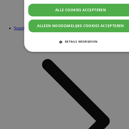
ALLE COOKIES ACCEPTEREN
ALLEEN NOODZAKELIJKE COOKIES ACCEPTEREN
Supplementen
DETAILS WEERGEVEN
STRIKT NOODZAKELIJKE COOKIES
PRESTATIE COOKIES
TARGETING COOKIES
FUNCTIONELE COOKIES
Strikt noodzakelijke cookies
Prestatie cookies