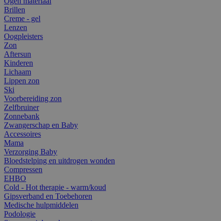
Ogen materiaal
Brillen
Creme - gel
Lenzen
Oogpleisters
Zon
Aftersun
Kinderen
Lichaam
Lippen zon
Ski
Voorbereiding zon
Zelfbruiner
Zonnebank
Zwangerschap en Baby
Accessoires
Mama
Verzorging Baby
Bloedstelping en uitdrogen wonden
Compressen
EHBO
Cold - Hot therapie - warm/koud
Gipsverband en Toebehoren
Medische hulpmiddelen
Podologie