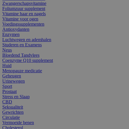
Zwangerschapsvitamine
Foliumzuur supplement
Vitamine haar en nagels
Vitamine voor ogen
Voedingssupplementen
Antioxydanten
Enzymen
Luchtwegen en ademhalen
Studeren en Examens
Neus
Bloedend Tandvlees
Coenzyme Q10 supplement
Huid
Menopauze medicatie
Geheugen
Urinewegen
Sport
Prostaat
Stress en Slaap
CBD
Seksualiteit
Gewrichten
Circulatie
Vermoeide benen
Cholesterol