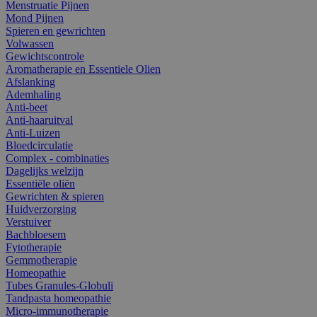
Menstruatie Pijnen
Mond Pijnen
Spieren en gewrichten
Volwassen
Gewichtscontrole
Aromatherapie en Essentiele Olien
Afslanking
Ademhaling
Anti-beet
Anti-haaruitval
Anti-Luizen
Bloedcirculatie
Complex - combinaties
Dagelijks welzijn
Essentiële oliën
Gewrichten & spieren
Huidverzorging
Verstuiver
Bachbloesem
Fytotherapie
Gemmotherapie
Homeopathie
Tubes Granules-Globuli
Tandpasta homeopathie
Micro-immunotherapie