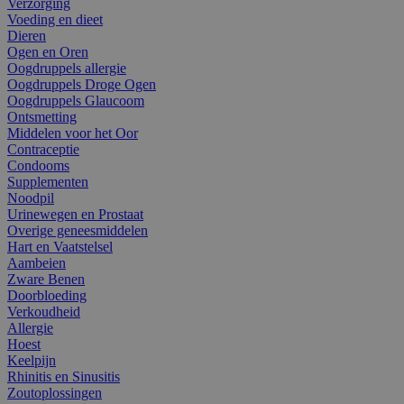
Verzorging
Voeding en dieet
Dieren
Ogen en Oren
Oogdruppels allergie
Oogdruppels Droge Ogen
Oogdruppels Glaucoom
Ontsmetting
Middelen voor het Oor
Contraceptie
Condooms
Supplementen
Noodpil
Urinewegen en Prostaat
Overige geneesmiddelen
Hart en Vaatstelsel
Aambeien
Zware Benen
Doorbloeding
Verkoudheid
Allergie
Hoest
Keelpijn
Rhinitis en Sinusitis
Zoutoplossingen