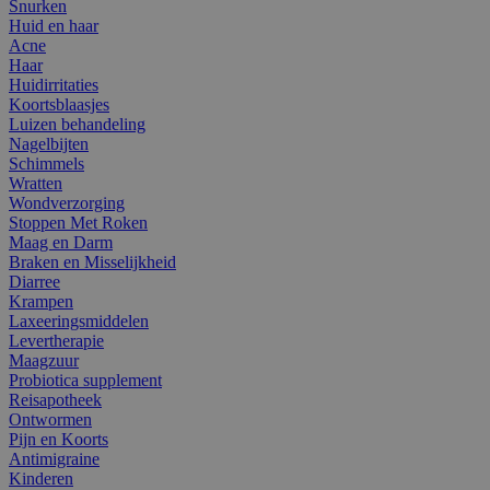
Snurken
Huid en haar
Acne
Haar
Huidirritaties
Koortsblaasjes
Luizen behandeling
Nagelbijten
Schimmels
Wratten
Wondverzorging
Stoppen Met Roken
Maag en Darm
Braken en Misselijkheid
Diarree
Krampen
Laxeeringsmiddelen
Levertherapie
Maagzuur
Probiotica supplement
Reisapotheek
Ontwormen
Pijn en Koorts
Antimigraine
Kinderen