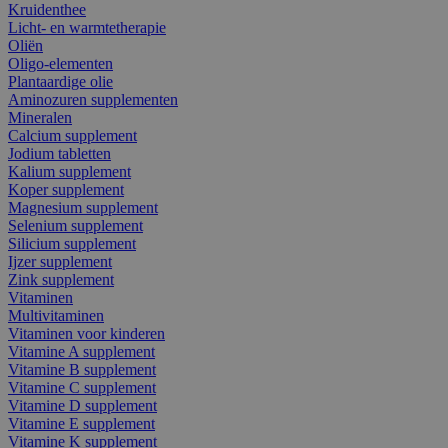
Kruidenthee
Licht- en warmtetherapie
Oliën
Oligo-elementen
Plantaardige olie
Aminozuren supplementen
Mineralen
Calcium supplement
Jodium tabletten
Kalium supplement
Koper supplement
Magnesium supplement
Selenium supplement
Silicium supplement
Ijzer supplement
Zink supplement
Vitaminen
Multivitaminen
Vitaminen voor kinderen
Vitamine A supplement
Vitamine B supplement
Vitamine C supplement
Vitamine D supplement
Vitamine E supplement
Vitamine K supplement