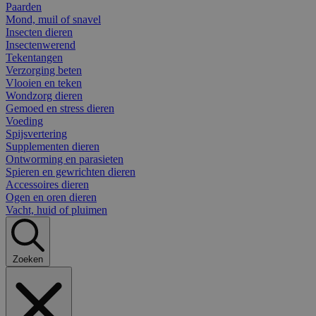
Paarden
Mond, muil of snavel
Insecten dieren
Insectenwerend
Tekentangen
Verzorging beten
Vlooien en teken
Wondzorg dieren
Gemoed en stress dieren
Voeding
Spijsvertering
Supplementen dieren
Ontworming en parasieten
Spieren en gewrichten dieren
Accessoires dieren
Ogen en oren dieren
Vacht, huid of pluimen
Zoeken