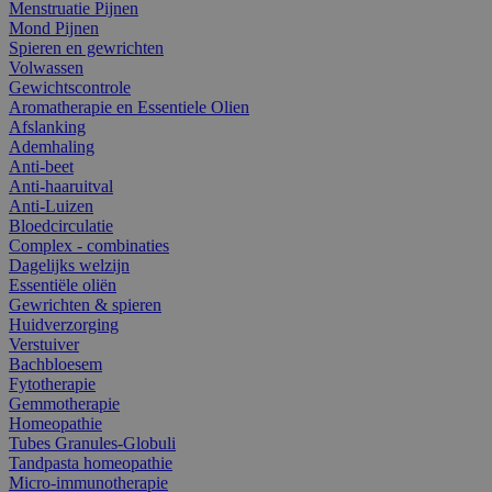
Menstruatie Pijnen
Mond Pijnen
Spieren en gewrichten
Volwassen
Gewichtscontrole
Aromatherapie en Essentiele Olien
Afslanking
Ademhaling
Anti-beet
Anti-haaruitval
Anti-Luizen
Bloedcirculatie
Complex - combinaties
Dagelijks welzijn
Essentiële oliën
Gewrichten & spieren
Huidverzorging
Verstuiver
Bachbloesem
Fytotherapie
Gemmotherapie
Homeopathie
Tubes Granules-Globuli
Tandpasta homeopathie
Micro-immunotherapie