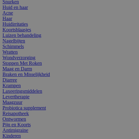
Snurken
Huid en haar
Acne
Haar
Huidirritaties
Koortsblaasjes
Luizen behandeling
Nagelbijten
Schimmels
Wratten
Wondverzorging
Stoppen Met Roken
Maag en Darm
Braken en Misselijkheid
Diarree
Krampen
Laxeeringsmiddelen
Levertherapie
Maagzuur
Probiotica supplement
Reisapotheek
Ontwormen
Pijn en Koorts
Antimigraine
Kinderen