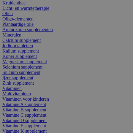
Kruidenthee
Licht- en warmtetherapie
Oliën
Oligo-elementen
Plantaardige olie
Aminozuren supplementen
Mineralen
Calcium supplement
Jodium tabletten
Kalium supplement
Koper supplement
Magnesium supplement
Selenium supplement
Silicium supplement
Ijzer supplement
Zink supplement
Vitaminen
Multivitaminen
Vitaminen voor kinderen
Vitamine A supplement
Vitamine B supplement
Vitamine C supplement
Vitamine D supplement
Vitamine E supplement
Vitamine K supplement