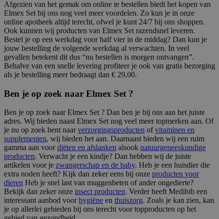
Afgezien van het gemak om online te bestellen biedt het kopen van
Elmex Set bij ons nog veel meer voordelen. Zo kun je in onze
online apotheek altijd terecht, ofwel je kunt 24/7 bij ons shoppen.
Ook kunnen wij producten van Elmex Set razendsnel leveren.
Bestel je op een werkdag voor half vier in de middag? Dan kun je
jouw bestelling de volgende werkdag al verwachten. In veel
gevallen betekent dit dus “nu bestellen is morgen ontvangen”.
Behalve van een snelle levering profiteer je ook van gratis bezorging
als je bestelling meer bedraagt dan € 29,00.
Ben je op zoek naar Elmex Set ?
Ben je op zoek naar Elmex Set ? Dan ben je bij ons aan het juiste
adres. Wij bieden naast Elmex Set nog veel meer topmerken aan. Of
je nu op zoek bent naar
verzorgingsproducten
of
vitaminen en
supplementen
, wij bieden het aan. Daarnaast bieden wij een ruim
gamma aan voor
diëten en afslanken
alsook
natuurgeneeskundige
producten
. Verwacht je een kindje? Dan hebben wij de juiste
artikelen voor je
zwangerschap en de baby
. Heb je een huisdier die
extra noden heeft? Kijk dan zeker eens bij onze
producten voor
dieren
Heb je snel last van muggenbeten of ander ongedierte?
Bekijk dan zeker onze
insect producten
. Verder heeft Medibib een
interessant aanbod voor
hygiëne
en
thuiszorg
. Zoals je kan zien, kan
je op allerlei gebieden bij ons terecht voor topproducten op het
gebied van gezondheid.