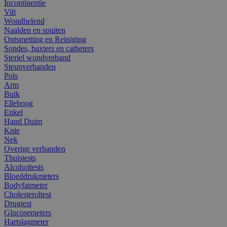
Incontinentie
Vilt
Wondhelend
Naalden en spuiten
Ontsmetting en Reiniging
Sondes, baxters en catheters
Steriel wondverband
Steunverbanden
Pols
Arm
Buik
Elleboog
Enkel
Hand Duim
Knie
Nek
Overige verbanden
Thuistests
Alcoholtests
Bloeddrukmeters
Bodyfatmeter
Cholesteroltest
Drugtest
Glucosemeters
Hartslagmeter