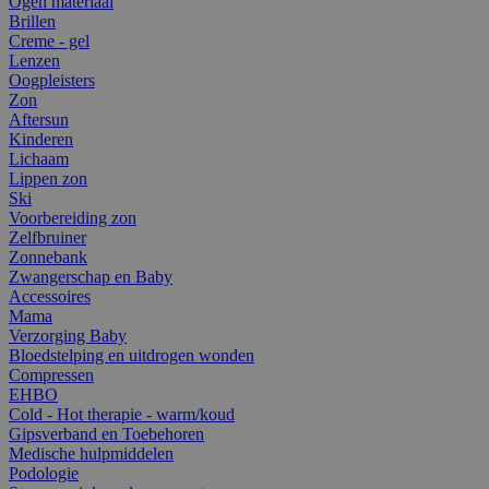
Ogen materiaal
Brillen
Creme - gel
Lenzen
Oogpleisters
Zon
Aftersun
Kinderen
Lichaam
Lippen zon
Ski
Voorbereiding zon
Zelfbruiner
Zonnebank
Zwangerschap en Baby
Accessoires
Mama
Verzorging Baby
Bloedstelping en uitdrogen wonden
Compressen
EHBO
Cold - Hot therapie - warm/koud
Gipsverband en Toebehoren
Medische hulpmiddelen
Podologie