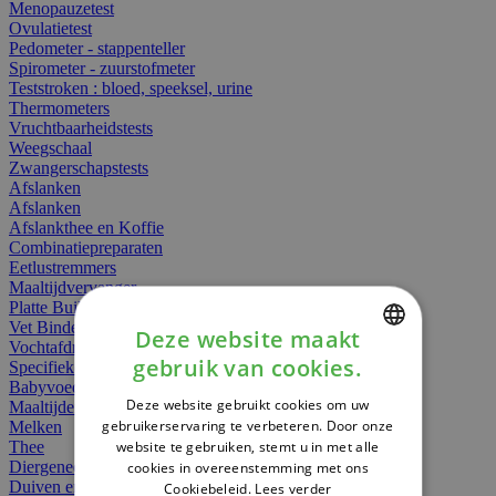
Menopauzetest
Ovulatietest
Pedometer - stappenteller
Spirometer - zuurstofmeter
Teststroken : bloed, speeksel, urine
Thermometers
Vruchtbaarheidstests
Weegschaal
Zwangerschapstests
Afslanken
Afslanken
Afslankthee en Koffie
Combinatiepreparaten
Eetlustremmers
Maaltijdvervanger
Platte Buik
Vet Binders
Deze website maakt
Vochtafdrijvers
gebruik van cookies.
Specifieke Voeding
DUTCH
Babyvoeding
Deze website gebruikt cookies om uw
Maaltijden
FRENCH
gebruikerservaring te verbeteren. Door onze
Melken
website te gebruiken, stemt u in met alle
Thee
ENGLISH
Diergeneesmiddelen
cookies in overeenstemming met ons
Duiven en vogels
Cookiebeleid.
Lees verder