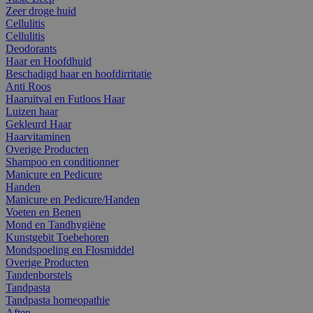
Zeer droge huid
Cellulitis
Cellulitis
Deodorants
Haar en Hoofdhuid
Beschadigd haar en hoofdirritatie
Anti Roos
Haaruitval en Futloos Haar
Luizen haar
Gekleurd Haar
Haarvitaminen
Overige Producten
Shampoo en conditionner
Manicure en Pedicure
Handen
Manicure en Pedicure/Handen
Voeten en Benen
Mond en Tandhygiëne
Kunstgebit Toebehoren
Mondspoeling en Flosmiddel
Overige Producten
Tandenborstels
Tandpasta
Tandpasta homeopathie
Aften