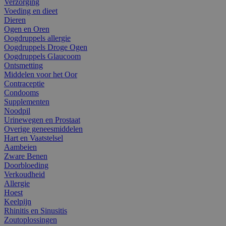
Verzorging
Voeding en dieet
Dieren
Ogen en Oren
Oogdruppels allergie
Oogdruppels Droge Ogen
Oogdruppels Glaucoom
Ontsmetting
Middelen voor het Oor
Contraceptie
Condooms
Supplementen
Noodpil
Urinewegen en Prostaat
Overige geneesmiddelen
Hart en Vaatstelsel
Aambeien
Zware Benen
Doorbloeding
Verkoudheid
Allergie
Hoest
Keelpijn
Rhinitis en Sinusitis
Zoutoplossingen