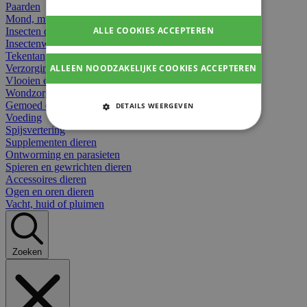
Paarden
Mond, muil of snavel
ALLE COOKIES ACCEPTEREN
Insecten dieren
Insectenwerend
Tekentangen
ALLEEN NOODZAKELIJKE COOKIES ACCEPTEREN
Verzorging beten
Vlooien en teken
Wondzorg dieren
Gemoed en stress dieren
DETAILS WEERGEVEN
Voeding
STRIKT NOODZAKELIJKE
Spijsvertering
COOKIES
Supplementen dieren
Ontworming en parasieten
Spieren en gewrichten dieren
PRESTATIE COOKIES
Accessoires dieren
Ogen en oren dieren
TARGETING COOKIES
Vacht, huid of pluimen
FUNCTIONELE COOKIES
Zoeken
Strikt noodzakelijke cookies