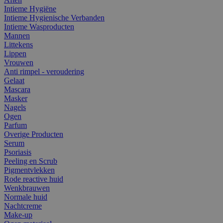
Intieme Hygiëne
Intieme Hygienische Verbanden
Intieme Wasproducten
Mannen
Littekens
Lippen
Vrouwen
Anti rimpel - veroudering
Gelaat
Mascara
Masker
Nagels
Ogen
Parfum
Overige Producten
Serum
Psoriasis
Peeling en Scrub
Pigmentvlekken
Rode reactive huid
Wenkbrauwen
Normale huid
Nachtcreme
Make-up