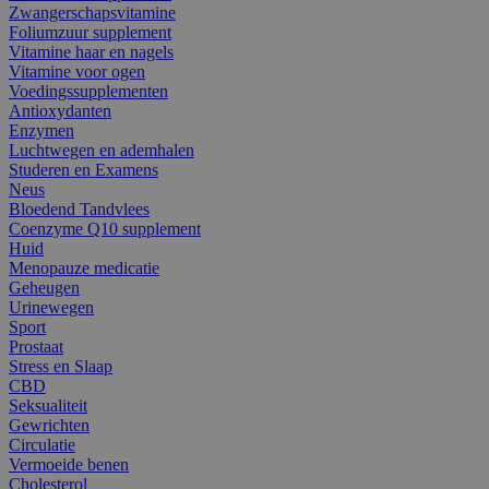
Zwangerschapsvitamine
Foliumzuur supplement
Vitamine haar en nagels
Vitamine voor ogen
Voedingssupplementen
Antioxydanten
Enzymen
Luchtwegen en ademhalen
Studeren en Examens
Neus
Bloedend Tandvlees
Coenzyme Q10 supplement
Huid
Menopauze medicatie
Geheugen
Urinewegen
Sport
Prostaat
Stress en Slaap
CBD
Seksualiteit
Gewrichten
Circulatie
Vermoeide benen
Cholesterol