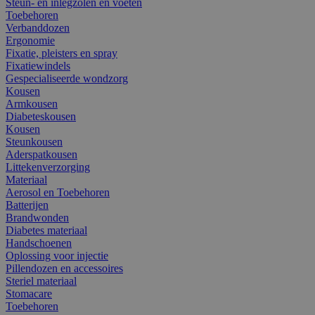
Steun- en inlegzolen en voeten
Toebehoren
Verbanddozen
Ergonomie
Fixatie, pleisters en spray
Fixatiewindels
Gespecialiseerde wondzorg
Kousen
Armkousen
Diabeteskousen
Kousen
Steunkousen
Aderspatkousen
Littekenverzorging
Materiaal
Aerosol en Toebehoren
Batterijen
Brandwonden
Diabetes materiaal
Handschoenen
Oplossing voor injectie
Pillendozen en accessoires
Steriel materiaal
Stomacare
Toebehoren