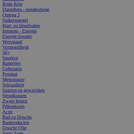
Rode Rijst
Darmflora - metabolisme
Omega 3
Suikerspiegel
Hart- en bloedvaten
Immuno - Energie
Energie booster
Weerstand
Vermoeidheid
50+
Snurken
Batterijen
Geheugen
Prostaat
Menopauze
Seksualiteit
Spieren en gewrichten
Steunkousen
Zware benen
Pillendozen
Acne
Bad en Douche
Badproducten
Douche Olie
Vaste Zeep