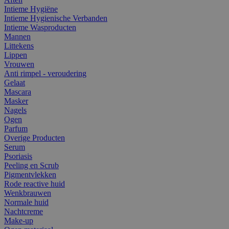
Intieme Hygiëne
Intieme Hygienische Verbanden
Intieme Wasproducten
Mannen
Littekens
Lippen
Vrouwen
Anti rimpel - veroudering
Gelaat
Mascara
Masker
Nagels
Ogen
Parfum
Overige Producten
Serum
Psoriasis
Peeling en Scrub
Pigmentvlekken
Rode reactive huid
Wenkbrauwen
Normale huid
Nachtcreme
Make-up