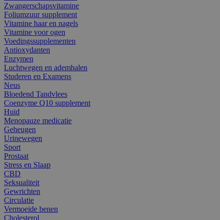
Zwangerschapsvitamine
Foliumzuur supplement
Vitamine haar en nagels
Vitamine voor ogen
Voedingssupplementen
Antioxydanten
Enzymen
Luchtwegen en ademhalen
Studeren en Examens
Neus
Bloedend Tandvlees
Coenzyme Q10 supplement
Huid
Menopauze medicatie
Geheugen
Urinewegen
Sport
Prostaat
Stress en Slaap
CBD
Seksualiteit
Gewrichten
Circulatie
Vermoeide benen
Cholesterol