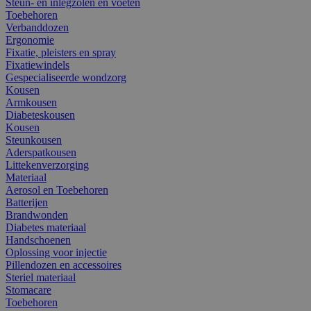
Steun- en inlegzolen en voeten
Toebehoren
Verbanddozen
Ergonomie
Fixatie, pleisters en spray
Fixatiewindels
Gespecialiseerde wondzorg
Kousen
Armkousen
Diabeteskousen
Kousen
Steunkousen
Aderspatkousen
Littekenverzorging
Materiaal
Aerosol en Toebehoren
Batterijen
Brandwonden
Diabetes materiaal
Handschoenen
Oplossing voor injectie
Pillendozen en accessoires
Steriel materiaal
Stomacare
Toebehoren