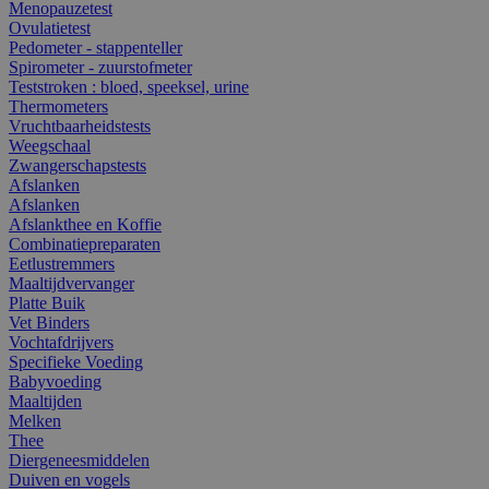
Menopauzetest
Ovulatietest
Pedometer - stappenteller
Spirometer - zuurstofmeter
Teststroken : bloed, speeksel, urine
Thermometers
Vruchtbaarheidstests
Weegschaal
Zwangerschapstests
Afslanken
Afslanken
Afslankthee en Koffie
Combinatiepreparaten
Eetlustremmers
Maaltijdvervanger
Platte Buik
Vet Binders
Vochtafdrijvers
Specifieke Voeding
Babyvoeding
Maaltijden
Melken
Thee
Diergeneesmiddelen
Duiven en vogels