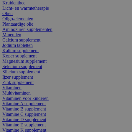
Kruidenthee
Licht- en warmtetherapie
Oliën
Oligo-elementen
Plantaardige olie
Aminozuren supplementen
Mineralen
Calcium supplement
Jodium tabletten
Kalium supplement
Koper supplement
Magnesium supplement
Selenium supplement
Silicium supplement
Ijzer supplement
Zink supplement
Vitaminen
Multivitaminen
Vitaminen voor kinderen
Vitamine A supplement
Vitamine B supplement
Vitamine C supplement
Vitamine D supplement
Vitamine E supplement
Vitamine K supplement