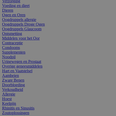
Verzorging
Voeding en dieet
Dieren
Ogen en Oren
Oogdruppels allergie
Oogdruppels Droge Ogen
Oogdruppels Glaucoom
Ontsmetting
Middelen voor het Oor
Contraceptie
Condooms
Supplementen
Noodpil
Urinewegen en Prostaat
Overige geneesmiddelen
Hart en Vaatstelsel
Aambeien
Zware Benen
Doorbloeding
Verkoudheid
Allergie
Hoest
Keelpijn
Rhinitis en Sinusitis
Zoutoplossingen