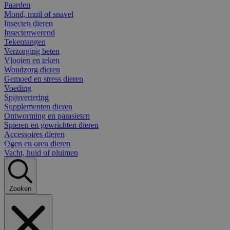
Paarden
Mond, muil of snavel
Insecten dieren
Insectenwerend
Tekentangen
Verzorging beten
Vlooien en teken
Wondzorg dieren
Gemoed en stress dieren
Voeding
Spijsvertering
Supplementen dieren
Ontworming en parasieten
Spieren en gewrichten dieren
Accessoires dieren
Ogen en oren dieren
Vacht, huid of pluimen
Zoeken