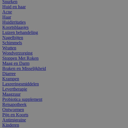
Snurken
Huid en haar
Acne
Haar
Huidirritaties
Koortsblaasjes
Luizen behandeling
Nagelbijten
Schimmels
Wratten
Wondverzorging
Stoppen Met Roken
Maag en Darm
Braken en Misselijkheid
Diarree
Krampen
Laxeeringsmiddelen
Levertherapie
Maagzuur
Probiotica supplement
Reisapotheek
Ontwormen
Pijn en Koorts
Antimigraine
Kinderen