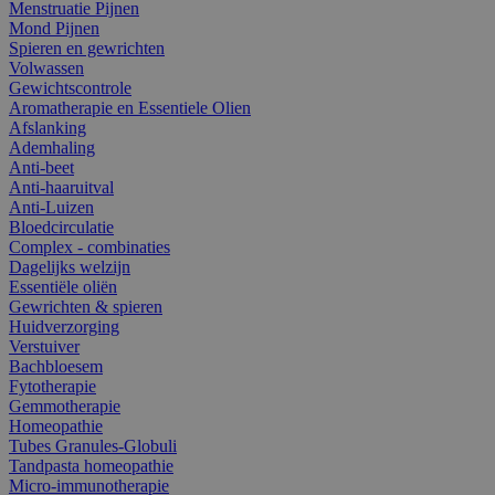
Menstruatie Pijnen
Mond Pijnen
Spieren en gewrichten
Volwassen
Gewichtscontrole
Aromatherapie en Essentiele Olien
Afslanking
Ademhaling
Anti-beet
Anti-haaruitval
Anti-Luizen
Bloedcirculatie
Complex - combinaties
Dagelijks welzijn
Essentiële oliën
Gewrichten & spieren
Huidverzorging
Verstuiver
Bachbloesem
Fytotherapie
Gemmotherapie
Homeopathie
Tubes Granules-Globuli
Tandpasta homeopathie
Micro-immunotherapie