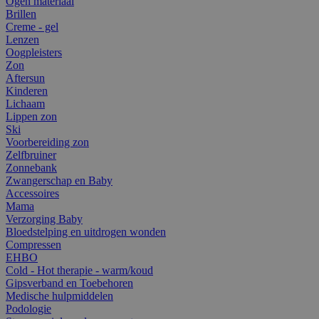
Ogen materiaal
Brillen
Creme - gel
Lenzen
Oogpleisters
Zon
Aftersun
Kinderen
Lichaam
Lippen zon
Ski
Voorbereiding zon
Zelfbruiner
Zonnebank
Zwangerschap en Baby
Accessoires
Mama
Verzorging Baby
Bloedstelping en uitdrogen wonden
Compressen
EHBO
Cold - Hot therapie - warm/koud
Gipsverband en Toebehoren
Medische hulpmiddelen
Podologie