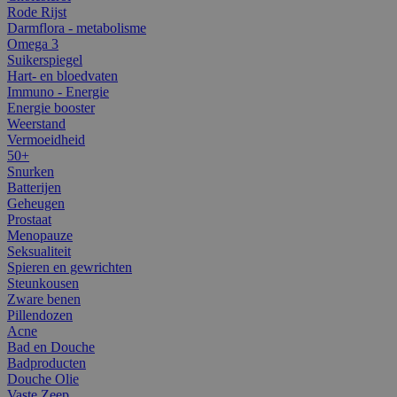
Rode Rijst
Darmflora - metabolisme
Omega 3
Suikerspiegel
Hart- en bloedvaten
Immuno - Energie
Energie booster
Weerstand
Vermoeidheid
50+
Snurken
Batterijen
Geheugen
Prostaat
Menopauze
Seksualiteit
Spieren en gewrichten
Steunkousen
Zware benen
Pillendozen
Acne
Bad en Douche
Badproducten
Douche Olie
Vaste Zeep