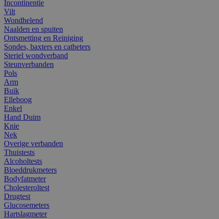
Incontinentie
Vilt
Wondhelend
Naalden en spuiten
Ontsmetting en Reiniging
Sondes, baxters en catheters
Steriel wondverband
Steunverbanden
Pols
Arm
Buik
Elleboog
Enkel
Hand Duim
Knie
Nek
Overige verbanden
Thuistests
Alcoholtests
Bloeddrukmeters
Bodyfatmeter
Cholesteroltest
Drugtest
Glucosemeters
Hartslagmeter