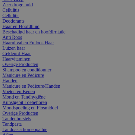
Zeer droge huid
Cellulitis
Cellulitis
Deodorants
Haar en Hoofdhuid
Beschadigd haar en hoofdirritatie
Anti Roos
Haaruitval en Futloos Haar
Luizen haar
Gekleurd Haar
Haarvitaminen
Overige Producten
Shampoo en conditionner
Manicure en Pedicure
Handen
Manicure en Pedicure/Handen
Voeten en Benen
Mond en Tandhygiëne
Kunstgebit Toebehoren
Mondspoeling en Flosmiddel
Overige Producten
Tandenborstels
Tandpasta
Tandpasta homeopathie
Aften