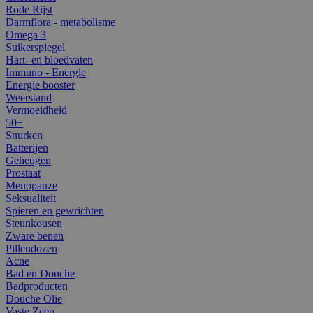
Rode Rijst
Darmflora - metabolisme
Omega 3
Suikerspiegel
Hart- en bloedvaten
Immuno - Energie
Energie booster
Weerstand
Vermoeidheid
50+
Snurken
Batterijen
Geheugen
Prostaat
Menopauze
Seksualiteit
Spieren en gewrichten
Steunkousen
Zware benen
Pillendozen
Acne
Bad en Douche
Badproducten
Douche Olie
Vaste Zeep