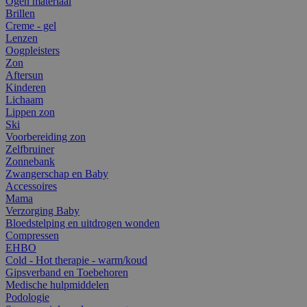
Ogen materiaal
Brillen
Creme - gel
Lenzen
Oogpleisters
Zon
Aftersun
Kinderen
Lichaam
Lippen zon
Ski
Voorbereiding zon
Zelfbruiner
Zonnebank
Zwangerschap en Baby
Accessoires
Mama
Verzorging Baby
Bloedstelping en uitdrogen wonden
Compressen
EHBO
Cold - Hot therapie - warm/koud
Gipsverband en Toebehoren
Medische hulpmiddelen
Podologie