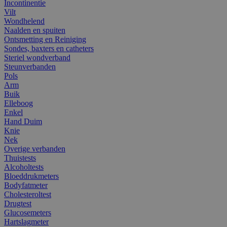
Incontinentie
Vilt
Wondhelend
Naalden en spuiten
Ontsmetting en Reiniging
Sondes, baxters en catheters
Steriel wondverband
Steunverbanden
Pols
Arm
Buik
Elleboog
Enkel
Hand Duim
Knie
Nek
Overige verbanden
Thuistests
Alcoholtests
Bloeddrukmeters
Bodyfatmeter
Cholesteroltest
Drugtest
Glucosemeters
Hartslagmeter