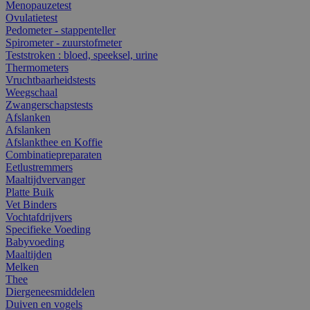
Menopauzetest
Ovulatietest
Pedometer - stappenteller
Spirometer - zuurstofmeter
Teststroken : bloed, speeksel, urine
Thermometers
Vruchtbaarheidstests
Weegschaal
Zwangerschapstests
Afslanken
Afslanken
Afslankthee en Koffie
Combinatiepreparaten
Eetlustremmers
Maaltijdvervanger
Platte Buik
Vet Binders
Vochtafdrijvers
Specifieke Voeding
Babyvoeding
Maaltijden
Melken
Thee
Diergeneesmiddelen
Duiven en vogels