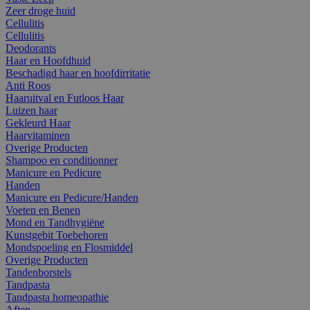
Zeer droge huid
Cellulitis
Cellulitis
Deodorants
Haar en Hoofdhuid
Beschadigd haar en hoofdirritatie
Anti Roos
Haaruitval en Futloos Haar
Luizen haar
Gekleurd Haar
Haarvitaminen
Overige Producten
Shampoo en conditionner
Manicure en Pedicure
Handen
Manicure en Pedicure/Handen
Voeten en Benen
Mond en Tandhygiëne
Kunstgebit Toebehoren
Mondspoeling en Flosmiddel
Overige Producten
Tandenborstels
Tandpasta
Tandpasta homeopathie
Aften