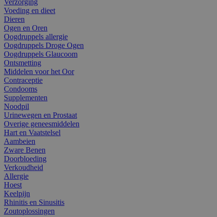
Verzorging
Voeding en dieet
Dieren
Ogen en Oren
Oogdruppels allergie
Oogdruppels Droge Ogen
Oogdruppels Glaucoom
Ontsmetting
Middelen voor het Oor
Contraceptie
Condooms
Supplementen
Noodpil
Urinewegen en Prostaat
Overige geneesmiddelen
Hart en Vaatstelsel
Aambeien
Zware Benen
Doorbloeding
Verkoudheid
Allergie
Hoest
Keelpijn
Rhinitis en Sinusitis
Zoutoplossingen