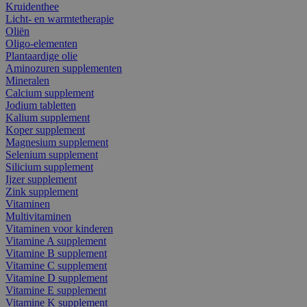
Kruidenthee
Licht- en warmtetherapie
Oliën
Oligo-elementen
Plantaardige olie
Aminozuren supplementen
Mineralen
Calcium supplement
Jodium tabletten
Kalium supplement
Koper supplement
Magnesium supplement
Selenium supplement
Silicium supplement
Ijzer supplement
Zink supplement
Vitaminen
Multivitaminen
Vitaminen voor kinderen
Vitamine A supplement
Vitamine B supplement
Vitamine C supplement
Vitamine D supplement
Vitamine E supplement
Vitamine K supplement