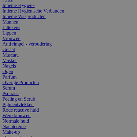
Intieme Hygiëne
Intieme Hygienische Verbanden
Intieme Wasproducten
Mannen
Littekens
Lippen
Vrouwen
Anti rimpel - veroudering
Gelaat
Mascara
Masker
Nagels
Ogen
Parfum
Overige Producten
Serum
Psoriasis
Peeling en Scrub
Pigmentvlekken
Rode reactive huid
Wenkbrauwen
Normale huid
Nachtcreme
Make-up