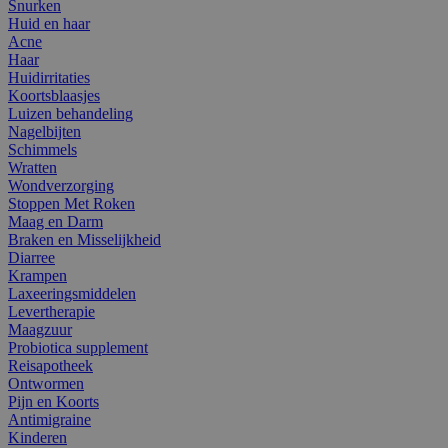
Snurken
Huid en haar
Acne
Haar
Huidirritaties
Koortsblaasjes
Luizen behandeling
Nagelbijten
Schimmels
Wratten
Wondverzorging
Stoppen Met Roken
Maag en Darm
Braken en Misselijkheid
Diarree
Krampen
Laxeeringsmiddelen
Levertherapie
Maagzuur
Probiotica supplement
Reisapotheek
Ontwormen
Pijn en Koorts
Antimigraine
Kinderen