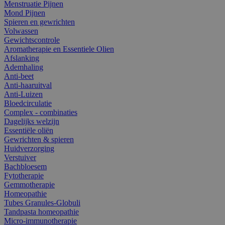
Menstruatie Pijnen
Mond Pijnen
Spieren en gewrichten
Volwassen
Gewichtscontrole
Aromatherapie en Essentiele Olien
Afslanking
Ademhaling
Anti-beet
Anti-haaruitval
Anti-Luizen
Bloedcirculatie
Complex - combinaties
Dagelijks welzijn
Essentiële oliën
Gewrichten & spieren
Huidverzorging
Verstuiver
Bachbloesem
Fytotherapie
Gemmotherapie
Homeopathie
Tubes Granules-Globuli
Tandpasta homeopathie
Micro-immunotherapie