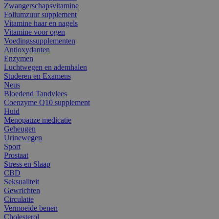
Zwangerschapsvitamine
Foliumzuur supplement
Vitamine haar en nagels
Vitamine voor ogen
Voedingssupplementen
Antioxydanten
Enzymen
Luchtwegen en ademhalen
Studeren en Examens
Neus
Bloedend Tandvlees
Coenzyme Q10 supplement
Huid
Menopauze medicatie
Geheugen
Urinewegen
Sport
Prostaat
Stress en Slaap
CBD
Seksualiteit
Gewrichten
Circulatie
Vermoeide benen
Cholesterol