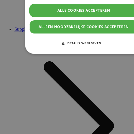
ALLE COOKIES ACCEPTEREN
ALLEEN NOODZAKELIJKE COOKIES ACCEPTEREN
Supplementen
DETAILS WEERGEVEN
STRIKT NOODZAKELIJKE COOKIES
PRESTATIE COOKIES
TARGETING COOKIES
FUNCTIONELE COOKIES
Strikt noodzakelijke cookies
Prestatie cookies