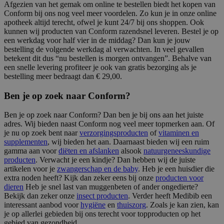
Afgezien van het gemak om online te bestellen biedt het kopen van
Conform bij ons nog veel meer voordelen. Zo kun je in onze online
apotheek altijd terecht, ofwel je kunt 24/7 bij ons shoppen. Ook
kunnen wij producten van Conform razendsnel leveren. Bestel je op
een werkdag voor half vier in de middag? Dan kun je jouw
bestelling de volgende werkdag al verwachten. In veel gevallen
betekent dit dus “nu bestellen is morgen ontvangen”. Behalve van
een snelle levering profiteer je ook van gratis bezorging als je
bestelling meer bedraagt dan € 29,00.
Ben je op zoek naar Conform?
Ben je op zoek naar Conform? Dan ben je bij ons aan het juiste
adres. Wij bieden naast Conform nog veel meer topmerken aan. Of
je nu op zoek bent naar
verzorgingsproducten
of
vitaminen en
supplementen
, wij bieden het aan. Daarnaast bieden wij een ruim
gamma aan voor
diëten en afslanken
alsook
natuurgeneeskundige
producten
. Verwacht je een kindje? Dan hebben wij de juiste
artikelen voor je
zwangerschap en de baby
. Heb je een huisdier die
extra noden heeft? Kijk dan zeker eens bij onze
producten voor
dieren
Heb je snel last van muggenbeten of ander ongedierte?
Bekijk dan zeker onze
insect producten
. Verder heeft Medibib een
interessant aanbod voor
hygiëne
en
thuiszorg
. Zoals je kan zien, kan
je op allerlei gebieden bij ons terecht voor topproducten op het
gebied van gezondheid.