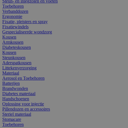
Steun- en inlegzolen en voeten
Toebehoren
Verbanddozen
Ergonomie
Fixatie, pleisters en spray
Fixatiewindels
Gespecialiseerde wondzorg
Kousen
Armkousen
Diabeteskousen
Kousen
Steunkousen
Aderspatkousen
Littekenverzorging
Materiaal
Aerosol en Toebehoren
Batterijen
Brandwonden
Diabetes materiaal
Handschoenen
Oplossing voor injectie
Pillendozen en accessoires
Steriel materiaal
Stomacare
Toebehoren