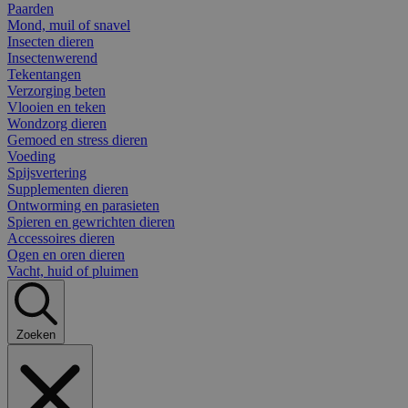
Paarden
Mond, muil of snavel
Insecten dieren
Insectenwerend
Tekentangen
Verzorging beten
Vlooien en teken
Wondzorg dieren
Gemoed en stress dieren
Voeding
Spijsvertering
Supplementen dieren
Ontworming en parasieten
Spieren en gewrichten dieren
Accessoires dieren
Ogen en oren dieren
Vacht, huid of pluimen
Zoeken